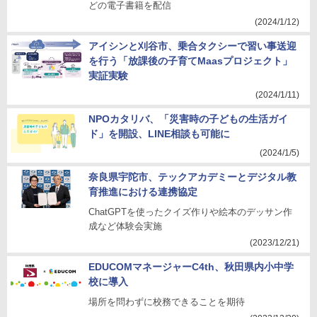
どの電子書籍を配信
(2024/1/12)
アイシンと刈谷市、乗合タクシーで習い事送迎
を行う「放課後の子育てMaasプロジェクト」
実証実験
(2024/1/11)
NPOカタリバ、「災害時の子どもの生活ガイ
ド」を開設、LINE相談も可能に
(2024/1/5)
奈良県宇陀市、テックアカデミーとデジタル教
育推進における連携協定
ChatGPTを使ったクイズ作りや絵本のデッサン作
成など体験会実施
(2023/12/21)
EDUCOMマネージャーC4th、秋田県内小中学
校に導入
場所を問わずに校務できることを期待