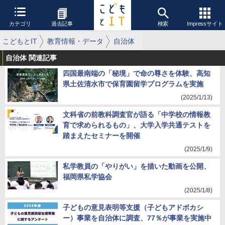
カテゴリ
過去記事
検索
Impressサイト
こどもとIT
教育情報・データ
自治体
自治体 関連記事
四国最南端の「秘境」で命の尊さを体験、高知
県土佐清水市で保育園留学プログラムを実施
(2025/1/13)
文科省の前教科調査官が語る「中学校の情報教
育で求められるもの」、大学入学共通テストを
踏まえたセミナーを開催
(2025/1/9)
私学教員の「やりがい」を描いた動画を公開、
福岡県私学協会
(2025/1/8)
子どもの意見表明等支援（子どもアドボカシ
ー）事業を自治体に調査、77％が事業を実施中