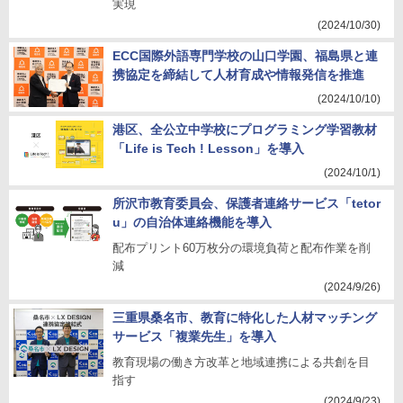
実現
(2024/10/30)
ECC国際外語専門学校の山口学園、福島県と連
携協定を締結して人材育成や情報発信を推進
(2024/10/10)
港区、全公立中学校にプログラミング学習教材
「Life is Tech ! Lesson」を導入
(2024/10/1)
所沢市教育委員会、保護者連絡サービス「tetor
u」の自治体連絡機能を導入
配布プリント60万枚分の環境負荷と配布作業を削
減
(2024/9/26)
三重県桑名市、教育に特化した人材マッチング
サービス「複業先生」を導入
教育現場の働き方改革と地域連携による共創を目
指す
(2024/9/23)