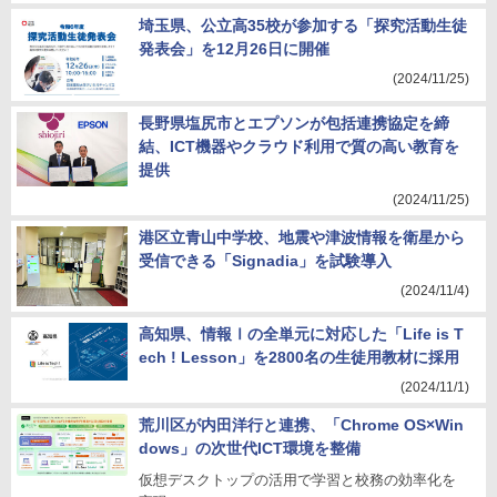
埼玉県、公立高35校が参加する「探究活動生徒
発表会」を12月26日に開催
(2024/11/25)
長野県塩尻市とエプソンが包括連携協定を締
結、ICT機器やクラウド利用で質の高い教育を
提供
(2024/11/25)
港区立青山中学校、地震や津波情報を衛星から
受信できる「Signadia」を試験導入
(2024/11/4)
高知県、情報Ⅰの全単元に対応した「Life is T
ech ! Lesson」を2800名の生徒用教材に採用
(2024/11/1)
荒川区が内田洋行と連携、「Chrome OS×Win
dows」の次世代ICT環境を整備
仮想デスクトップの活用で学習と校務の効率化を