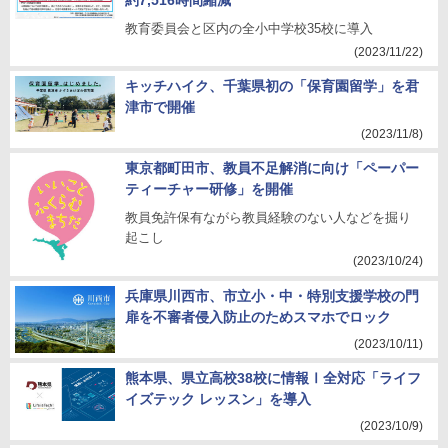
約7,516時間縮減
教育委員会と区内の全小中学校35校に導入
(2023/11/22)
キッチハイク、千葉県初の「保育園留学」を君
津市で開催
(2023/11/8)
東京都町田市、教員不足解消に向け「ペーパー
ティーチャー研修」を開催
教員免許保有ながら教員経験のない人などを掘り
起こし
(2023/10/24)
兵庫県川西市、市立小・中・特別支援学校の門
扉を不審者侵入防止のためスマホでロック
(2023/10/11)
熊本県、県立高校38校に情報Ⅰ全対応「ライフ
イズテック レッスン」を導入
(2023/10/9)