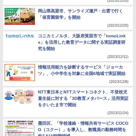
(2023/12/20)
岡山県高梁市、サンライズ瀬戸・出雲で行く
「保育園留学」を開始
(2023/12/20)
コニカミノルタ、大阪府箕面市で「tomoLink
s」を活用した教育データに関する実証調査研
究を開始
(2023/12/11)
情報活用能力を診断するサービス「ジョーカ
ツ」、小中学生を対象に全国6地域で実証開始
(2023/12/8)
NTT東日本とNTTスマートコネクト、不登校児
童生徒に対する「3D教育メタバース」活用実証
をさいたま市で開始
(2023/11/24)
墨田区、「学校連絡・情報共有サービス COCO
O（コクー）」を導入し、教職員の勤務時間を