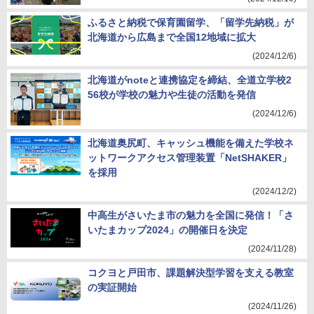
ふるさと納税で保育園留学、「留学先納税」が
北海道から広島まで全国12地域に拡大
(2024/12/6)
北海道がnoteと連携協定を締結、全道立学校2
56校が学校の魅力や生徒の活動を発信
(2024/12/6)
北海道奥尻町、キャッシュ機能を備えた学校ネ
ットワークアクセス管理装置「NetSHAKER」
を採用
(2024/12/2)
中高生がさいたま市の魅力を全国に発信！「さ
いたまカップ2024」の開催日を決定
(2024/11/28)
コクヨと戸田市、課題解決型学習を支える教室
の実証開始
(2024/11/26)