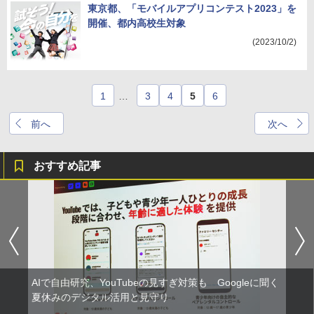
東京都、「モバイルアプリコンテスト2023」を
開催、都内高校生対象
(2023/10/2)
1
…
3
4
5
6
前へ
次へ
おすすめ記事
AIで自由研究、YouTubeの見すぎ対策も Googleに聞く
夏休みのデジタル活用と見守り