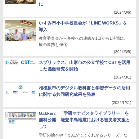
に
(2024/3/6)
いすみ市小中学校長会が「LINE WORKS」を
導入
教育委員会から各校への連絡が1日から1時間に、
横の連携も強化
(2024/3/5)
スプリックス、山形市の公立学校でCBTを活用
した協働研究を開始
(2024/3/1)
相模原市のデジタル教科書と学習データの活用
に関する共同研究成果を発表
(2024/1/31)
Gakken、「学研マナビスタライブラリー」を
無料公開 能登半島地震における被災者支援と
して
学研の絵本や「まんがでよくわかるシリーズ」な