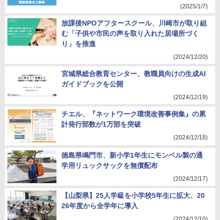
(2025/1/7)
放課後NPOアフタースクール、川崎市が取り組
む「子供や市民の声を取り入れた居場所づく
り」を推進
(2024/12/20)
宮城県総合教育センター、教職員向けの生成AI
ガイドブックを公開
(2024/12/19)
チエル、『ネットワーク環境改善事例集』の累
計発行部数が1万部を突破
(2024/12/18)
徳島県鳴門市、新小学1年生にモンベル製の通
学用リュックサックを無償配布
(2024/12/17)
【山梨県】25人学級を小学校5年生に拡大、20
26年度から全学年に導入
(2024/12/10)