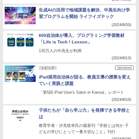
生成AIの活用で地域課題を解決、中高生向け学
習プログラムを開始 ライフイズテック
(2024/9/20)
600自治体が導入、プログラミング学習教材
「Life is Tech ! Lesson」
135万人の中高生が利用
(2024/9/13)
トピック
iPad採用自治体が語る、教員主導の授業を変え
ていく実践と課題
「第5回 iPad User's Salon in Kansai」レポート
(2024/9/10)
子供たちが「自ら学ぶ力」を発揮できる学校と
は
教育学者・汐見稔幸氏の最新刊『学校とは何か 子
どもの学びにとって一番大切なこと』刊行