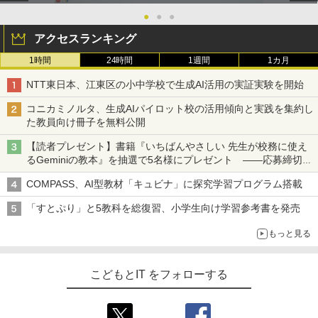
●
●
●
アクセスランキング
1時間
24時間
1週間
1カ月
NTT東日本、江東区の小中学校で生成AI活用の実証実験を開始
コニカミノルタ、生成AIパイロット校の活用傾向と実践を集約し
た教員向け冊子を無料公開
【読者プレゼント】書籍『いちばんやさしい 先生が校務に使え
るGeminiの教本』を抽選で5名様にプレゼント ――応募締切は
2026年8月12日（水）まで
COMPASS、AI型教材「キュビナ」に探究学習プログラム搭載
「すとぷり」と5教科を総復習、小学生向け学習参考書を発売
もっと見る
こどもとIT をフォローする