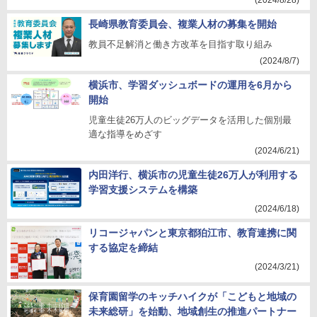
(2024/8/28)
長崎県教育委員会、複業人材の募集を開始
教員不足解消と働き方改革を目指す取り組み
(2024/8/7)
横浜市、学習ダッシュボードの運用を6月から
開始
児童生徒26万人のビッグデータを活用した個別最
適な指導をめざす
(2024/6/21)
内田洋行、横浜市の児童生徒26万人が利用する
学習支援システムを構築
(2024/6/18)
リコージャパンと東京都狛江市、教育連携に関
する協定を締結
(2024/3/21)
保育園留学のキッチハイクが「こどもと地域の
未来総研」を始動、地域創生の推進パートナー