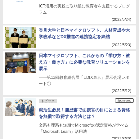
ICT活用の実践に取り組む教育者を支援するプログ
ラム
(2022/5/24)
香川大学と日本マイクロソフト、人材育成や大
学改革などDX推進の連携協定を締結
(2022/5/23)
日本マイクロソフト、これからの「学び方・教
え方・働き方」に必要な教育ソリューションを
展示
――第13回教育総合展「EDIX東京」展示会場レポ
ート①
(2022/5/12)
トピック
就活生必見！履歴書で面接官の目にとまる資格
を無償で取得する方法とは？
文系も理系も短期でMicrosoftの認定資格が学べる
「Microsoft Learn」活用法
(2022/3/30)