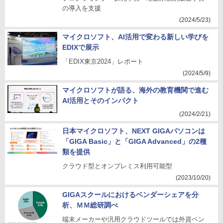
の導入を支援
(2024/5/23)
マイクロソフト、AI活用で変わる新しい学びを
EDIXで展示
「EDIX東京2024」レポート
(2024/5/9)
マイクロソフトが語る、海外の教育機関で進む
AI活用とそのインパクト
(2024/2/21)
日本マイクロソフト、NEXT GIGAパソコンは
「GIGA Basic」と「GIGA Advanced」の2種
類を提供
クラウド型とオンプレミス利用可能型
(2023/10/20)
GIGAスクールにおけるベンダーシェアを分
析、ＭＭ総研調べ
端末メーカーや汎用クラウドツールでは外資ベン