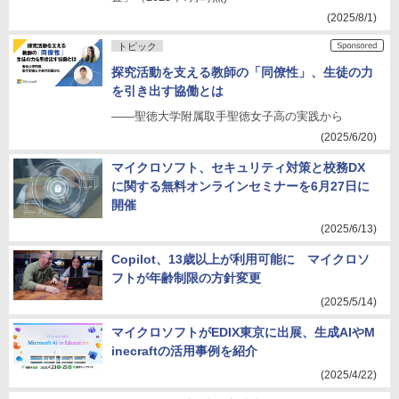
(2025/8/1)
トピック
探究活動を支える教師の「同僚性」、生徒の力
を引き出す協働とは
――聖徳大学附属取手聖徳女子高の実践から
(2025/6/20)
マイクロソフト、セキュリティ対策と校務DX
に関する無料オンラインセミナーを6月27日に
開催
(2025/6/13)
Copilot、13歳以上が利用可能に マイクロソ
フトが年齢制限の方針変更
(2025/5/14)
マイクロソフトがEDIX東京に出展、生成AIやM
inecraftの活用事例を紹介
(2025/4/22)