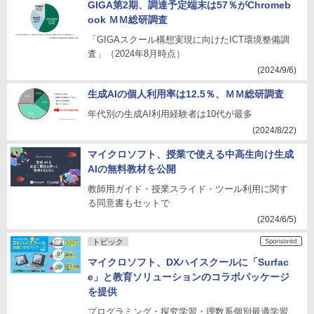
GIGA第2期、調達予定端末は57％がChromeb
ook ＭＭ総研調査
「GIGAスクール構想実現に向けたICT環境整備調
査」（2024年8月時点）
(2024/9/6)
生成AIの個人利用率は12.5％、ＭＭ総研調査
年代別の生成AI利用経験者は10代が最多
(2024/8/22)
マイクロソフト、授業で使える中高生向け生成
AIの無料教材を公開
教師用ガイド・授業スライド・ツール利用に関す
る同意書もセットで
(2024/6/5)
トピック
マイクロソフト、DXハイスクールに「Surfac
e」と教育ソリューションのコラボパッケージ
を提供
プログラミング・探究学習・理数系個別最適学習