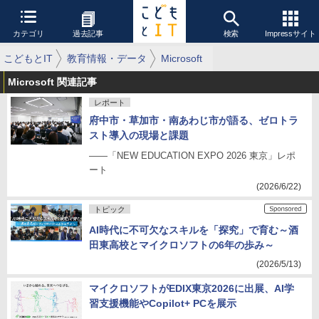
カテゴリ
過去記事
検索
Impressサイト
こどもとIT
教育情報・データ
Microsoft
Microsoft 関連記事
レポート
府中市・草加市・南あわじ市が語る、ゼロトラ
スト導入の現場と課題
――「NEW EDUCATION EXPO 2026 東京」レポ
ート
(2026/6/22)
トピック
AI時代に不可欠なスキルを「探究」で育む～酒
田東高校とマイクロソフトの6年の歩み～
(2026/5/13)
マイクロソフトがEDIX東京2026に出展、AI学
習支援機能やCopilot+ PCを展示