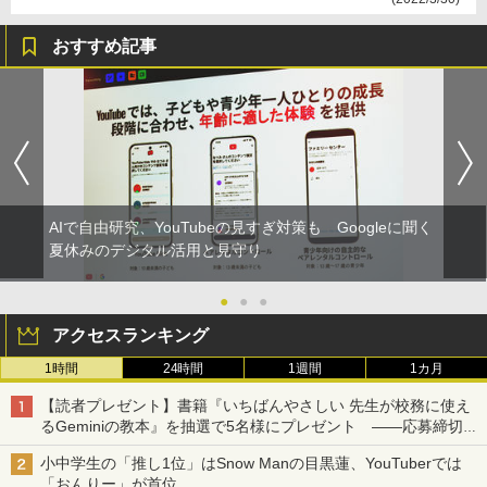
おすすめ記事
AIで自由研究、YouTubeの見すぎ対策も Googleに聞く
夏休みのデジタル活用と見守り
●
●
●
アクセスランキング
1時間
24時間
1週間
1カ月
【読者プレゼント】書籍『いちばんやさしい 先生が校務に使え
るGeminiの教本』を抽選で5名様にプレゼント ――応募締切は
2026年8月12日（水）まで
小中学生の「推し1位」はSnow Manの目黒蓮、YouTuberでは
「おんりー」が首位