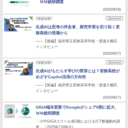
ＭＭ総研調査
(2025/9/18)
トピック
生成AIは思考の伴走者、探究学習を切り拓く若
狭高校の現場から
――【後編】福井県立若狭高等学校・渡邉久暢氏
インタビュー
(2025/9/17)
トピック
生成AIがもたらす学びの変容とは？若狭高校が
めざすCopilot活用の方向性
――【前編】福井県立若狭高等学校・渡邉久暢氏
インタビュー
(2025/9/17)
GIGA端末更新でGoogleがシェア6割に拡大、
ＭＭ総研調査
「小中GIGAスクール第2期におけるICT整備動向調
査」（2025年7月時点)