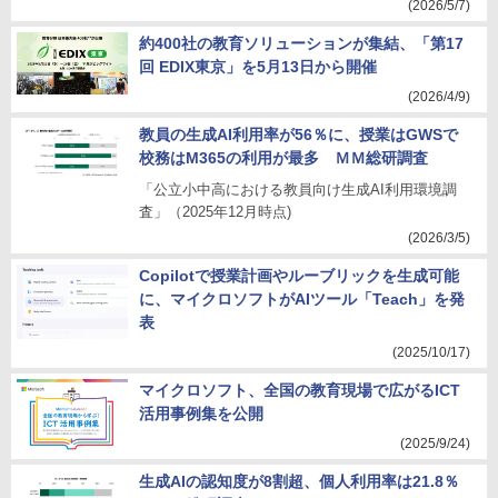
(2026/5/7)
約400社の教育ソリューションが集結、「第17
回 EDIX東京」を5月13日から開催
(2026/4/9)
教員の生成AI利用率が56％に、授業はGWSで
校務はM365の利用が最多 ＭＭ総研調査
「公立小中高における教員向け生成AI利用環境調
査」（2025年12月時点)
(2026/3/5)
Copilotで授業計画やルーブリックを生成可能
に、マイクロソフトがAIツール「Teach」を発
表
(2025/10/17)
マイクロソフト、全国の教育現場で広がるICT
活用事例集を公開
(2025/9/24)
生成AIの認知度が8割超、個人利用率は21.8％