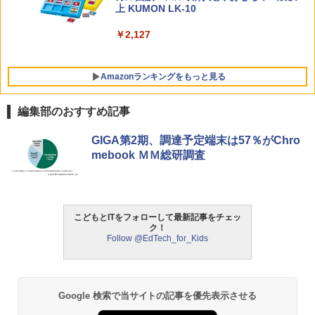
上 KUMON LK-10
￥2,127
Amazonランキングをもっと見る
編集部のおすすめ記事
タッチペンで音が聞ける!はじめてずかん
ThinkFun ボードゲーム 「サーキット・
GIGA第2期、調達予定端末は57％がChro
1
1
1000 英語つき ([バラエティ])
メイズ」 配線回路をプログラミングする
mebook ＭＭ総研調査
日本語説明書付 8歳~ 76341 誕生日 クリ
スマス
￥5,478
￥3,118
こどもとITをフォローして最新記事をチェッ
ク！
中学英語をもう一度ひとつひとつわかり
2
Follow @EdTech_for_Kids
やすく。改訂版
モルカ: 原子・分子に強くなるカードゲ
2
ーム
￥2,750
￥1,980
Google 検索で当サイトの記事を優先表示させる