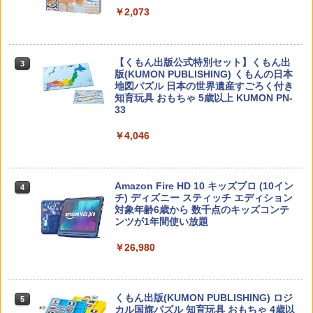
￥2,073
カウンセリングとは何か 変化するという
3
こと (講談社現代新書 2787)
【くもん出版公式特別セット】くもん出
3
版(KUMON PUBLISHING) くもんの日本
￥1,540
地図パズル 日本の世界遺産すごろく付き
知育玩具 おもちゃ 5歳以上 KUMON PN-
33
￥4,046
「ことばで伝える」ができない子どもた
4
ち 誰が〈ことばの力〉を育てるのか
￥1,870
Amazon Fire HD 10 キッズプロ (10イン
4
チ) ディズニー スティッチ エディション
対象年齢6歳から 数千点のキッズコンテ
ンツが1年間使い放題
ゼロからわかる！ みるみる図形に強く
5
￥26,980
なるマンガ
￥1,430
くもん出版(KUMON PUBLISHING) ロジ
5
カル国旗パズル 知育玩具 おもちゃ 4歳以