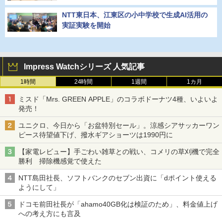
NTT東日本、江東区の小中学校で生成AI活用の
実証実験を開始
Impress Watchシリーズ 人気記事
1時間
24時間
1週間
1カ月
ミスド「Mrs. GREEN APPLE」のコラボドーナツ4種、いよいよ
発売！
ユニクロ、今日から「お盆特別セール」。涼感シアサッカーワン
ピース待望値下げ、撥水ギアショーツは1990円に
【家電レビュー】手ごわい雑草との戦い、コメリの草刈機で完全
勝利 掃除機感覚で使えた
NTT島田社長、ソフトバンクのセブン出資に「dポイント使える
ようにして」
ドコモ前田社長が「ahamo40GB化は検証のため」、料金値上げ
への考え方にも言及