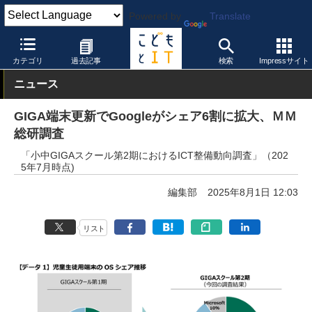
Powered by
Translate
こどもとIT
トピック
小中GIGA
カテゴリ
過去記事
検索
Impressサイト
ニュース
GIGA端末更新でGoogleがシェア6割に拡大、ＭＭ
総研調査
「小中GIGAスクール第2期におけるICT整備動向調査」（202
5年7月時点)
編集部
2025年8月1日 12:03
リスト