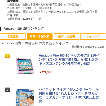
調査概要
1.調査対象：全国の市区町村1,741の教育委員会（1,738委員会）
2.回答件数：1,249件 ※一部回答含む
3.調査方法：電話による聞き取り、一部メールやFAXによる調査票の送付・回
収を併用
4.調査時期：2025年6月～7月
Amazon 売れ筋ランキング
学校教育
知育・学習玩具
絵本・児童書
サイエンス
Amazon 知育・学習玩具 の売れ筋ランキング
更新日時：2026/08/07 12:18
先生のためのGoogle AI完全攻略図鑑
Amazon Fire HD 10 キッズモデル (10イ
1
1
ンチ) ピンク 対象年齢3歳から 数千点の
キッズコンテンツが1年間使い放題
￥-
￥23,980
子どもが変わる魔法の言葉
パイロット スイスイおえかき for Study
2
2
何回も書ける! れんしゅうボード ひらが
な・カタカナ・すうじ・ABC 3歳以上 知
￥2,200
育