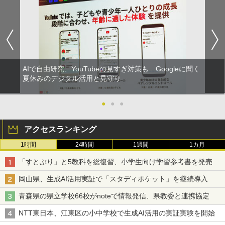
AIで自由研究、YouTubeの見すぎ対策も Googleに聞く
夏休みのデジタル活用と見守り
●
●
●
アクセスランキング
1時間
24時間
1週間
1カ月
「すとぷり」と5教科を総復習、小学生向け学習参考書を発売
岡山県、生成AI活用実証で「スタディポケット」を継続導入
青森県の県立学校66校がnoteで情報発信、県教委と連携協定
NTT東日本、江東区の小中学校で生成AI活用の実証実験を開始