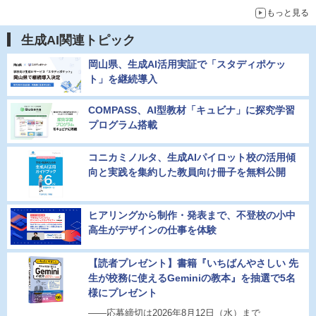
もっと見る
生成AI関連トピック
岡山県、生成AI活用実証で「スタディポケッ
ト」を継続導入
COMPASS、AI型教材「キュビナ」に探究学習
プログラム搭載
コニカミノルタ、生成AIパイロット校の活用傾
向と実践を集約した教員向け冊子を無料公開
ヒアリングから制作・発表まで、不登校の小中
高生がデザインの仕事を体験
【読者プレゼント】書籍『いちばんやさしい 先
生が校務に使えるGeminiの教本』を抽選で5名
様にプレゼント
――応募締切は2026年8月12日（水）まで