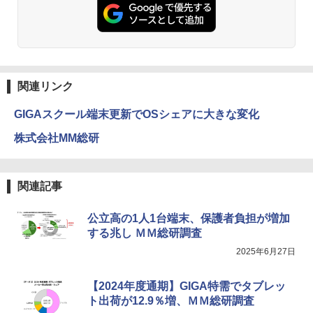
仮面ライダー 改造人間 限定ケース版
3
物理実験モデル楽器電磁気教材を教える
3
ダルトンボード/ゴルトンボード物理学、
￥4,290
Galtonplatteの物理的な機器
￥5,800
関連リンク
GIGAスクール端末更新でOSシェアに大きな変化
つかめ！理科ダマン 12 最強ロボット決
4
エンジニアリングキット小さなカート -
戦！編
4
クリエイティブトイビルド、シンプルな
株式会社MM総研
メカニックキット|子供向けの可動部品、
￥1,320
ホリデープロジェクト、ギフトイベン
ト、誕生日の楽しみ、イースターディス
カバリーを備えたインタラクティブサイ
関連記事
エンスツール
みんな大好き！ ヤマザキパン シールBO
5
公立高の1人1台端末、保護者負担が増加
￥849
OK（重版：10月上旬発送） (TJMOOK)
する兆し ＭＭ総研調査
￥2,200
2025年6月27日
Fernrohr:実験用キャビネット
5
【2024年度通期】GIGA特需でタブレッ
￥4,722
ト出荷が12.9％増、ＭＭ総研調査