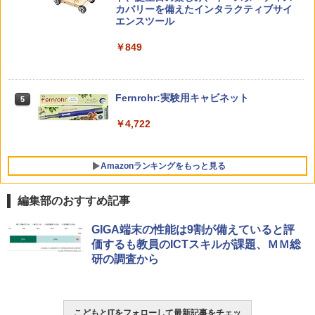
対象年齢6歳から 数千点のキッズコンテ
カバリーを備えたインタラクティブサイ
ンツが1年間使い放題
エンスツール
みんな大好き！ ヤマザキパン シールBO
5
ゼロからわかる！ みるみる図形に強く
5
￥26,980
￥849
OK（重版：10月上旬発送） (TJMOOK)
なるマンガ
￥2,200
￥1,430
くもん出版(KUMON PUBLISHING) ロジ
Fernrohr:実験用キャビネット
5
5
カル国旗パズル 知育玩具 おもちゃ 4歳以
上 KUMON LK-10
￥4,722
￥2,127
Amazonランキングをもっと見る
編集部のおすすめ記事
GIGA端末の性能は9割が備えていると評
価するも教員のICTスキルが課題、ＭＭ総
研の調査から
こどもとITをフォローして最新記事をチェッ