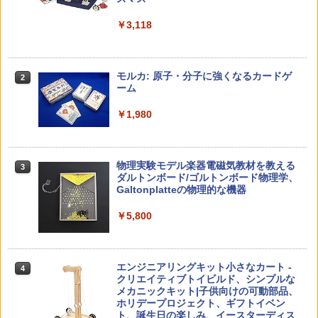
￥5,478
￥23,980
￥3,118
中学英語をもう一度ひとつひとつわかり
2
子どもが変わる魔法の言葉
パイロット スイスイおえかき for Study
2
2
やすく。改訂版
何回も書ける! れんしゅうボード ひらが
モルカ: 原子・分子に強くなるカードゲ
2
な・カタカナ・すうじ・ABC 3歳以上 知
ーム
￥2,200
￥2,750
育
￥1,980
￥2,073
仮面ライダー 改造人間 限定ケース版
3
カウンセリングとは何か 変化するという
3
物理実験モデル楽器電磁気教材を教える
3
こと (講談社現代新書 2787)
【くもん出版公式特別セット】くもん出
ダルトンボード/ゴルトンボード物理学、
3
￥4,290
版(KUMON PUBLISHING) くもんの日本
Galtonplatteの物理的な機器
￥1,540
地図パズル 日本の世界遺産すごろく付き
知育玩具 おもちゃ 5歳以上 KUMON PN-
￥5,800
33
￥4,046
つかめ！理科ダマン 12 最強ロボット決
4
「ことばで伝える」ができない子どもた
4
エンジニアリングキット小さなカート -
戦！編
4
ち 誰が〈ことばの力〉を育てるのか
クリエイティブトイビルド、シンプルな
メカニックキット|子供向けの可動部品、
￥1,320
￥1,870
Amazon Fire HD 10 キッズプロ (10イン
ホリデープロジェクト、ギフトイベン
4
チ) ディズニー スティッチ エディション
ト、誕生日の楽しみ、イースターディス