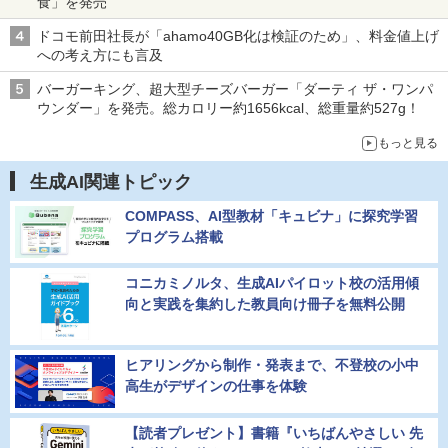
食」を発売
ドコモ前田社長が「ahamo40GB化は検証のため」、料金値上げ
への考え方にも言及
バーガーキング、超大型チーズバーガー「ダーティ ザ・ワンパ
ウンダー」を発売。総カロリー約1656kcal、総重量約527g！
もっと見る
生成AI関連トピック
COMPASS、AI型教材「キュビナ」に探究学習
プログラム搭載
コニカミノルタ、生成AIパイロット校の活用傾
向と実践を集約した教員向け冊子を無料公開
ヒアリングから制作・発表まで、不登校の小中
高生がデザインの仕事を体験
【読者プレゼント】書籍『いちばんやさしい 先