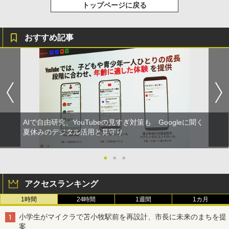
トップページに戻る
おすすめ記事
AIで自由研究、YouTubeの見すぎ対策も Googleに聞く
夏休みのデジタル活用と見守り
●
●
●
アクセスランキング
1時間
24時間
1週間
1カ月
小学生がマイクラで苫小牧駅前を再設計、市長に未来のまちを提
案