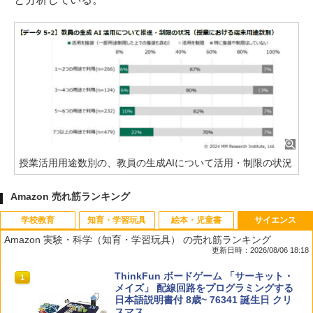
授業活用用途数別の、教員の生成AIについて活用・制限の状況
Amazon 売れ筋ランキング
学校教育
知育・学習玩具
絵本・児童書
サイエンス
Amazon 実験・科学（知育・学習玩具） の売れ筋ランキング
更新日時：2026/08/06 18:18
先生のためのGoogle AI完全攻略図鑑
Amazon Fire HD 10 キッズモデル (10イ
タッチペンで音が聞ける!はじめてずかん
ThinkFun ボードゲーム 「サーキット・
1
1
1
1
ンチ) ピンク 対象年齢3歳から 数千点の
1000 英語つき ([バラエティ])
メイズ」 配線回路をプログラミングする
キッズコンテンツが1年間使い放題
日本語説明書付 8歳~ 76341 誕生日 クリ
￥-
スマス