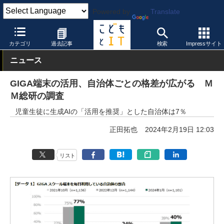
Powered by
Translate
こどもとIT
トピック
小中GIGA
カテゴリ
過去記事
検索
Impressサイト
ニュース
GIGA端末の活用、自治体ごとの格差が広がる Ｍ
Ｍ総研の調査
児童生徒に生成AIの「活用を推奨」とした自治体は7％
正田拓也
2024年2月19日 12:03
リスト