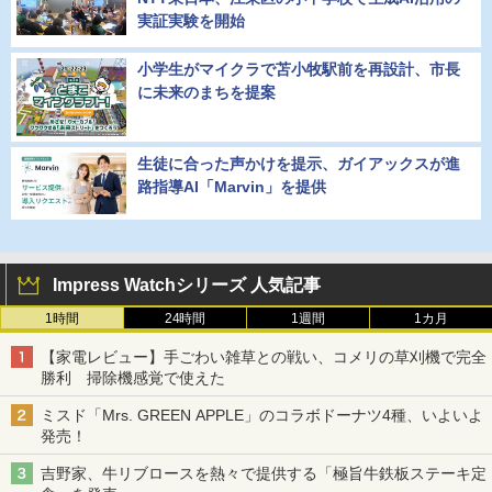
実証実験を開始
小学生がマイクラで苫小牧駅前を再設計、市長
に未来のまちを提案
生徒に合った声かけを提示、ガイアックスが進
路指導AI「Marvin」を提供
Impress Watchシリーズ 人気記事
1時間
24時間
1週間
1カ月
【家電レビュー】手ごわい雑草との戦い、コメリの草刈機で完全
勝利 掃除機感覚で使えた
ミスド「Mrs. GREEN APPLE」のコラボドーナツ4種、いよいよ
発売！
吉野家、牛リブロースを熱々で提供する「極旨牛鉄板ステーキ定