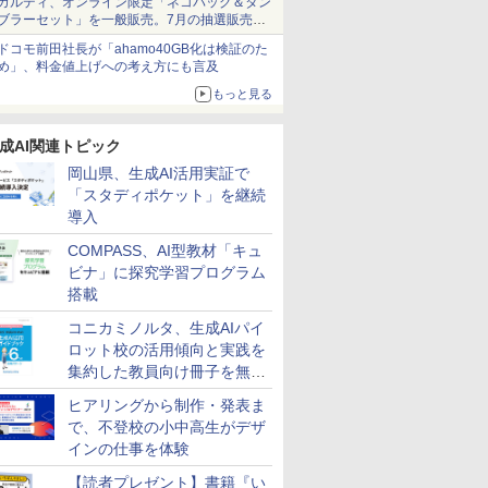
カルディ、オンライン限定「ネコバッグ＆タン
ブラーセット」を一般販売。7月の抽選販売の
当選無効分
ドコモ前田社長が「ahamo40GB化は検証のた
め」、料金値上げへの考え方にも言及
もっと見る
成AI関連トピック
岡山県、生成AI活用実証で
「スタディポケット」を継続
導入
COMPASS、AI型教材「キュ
ビナ」に探究学習プログラム
搭載
コニカミノルタ、生成AIパイ
ロット校の活用傾向と実践を
集約した教員向け冊子を無料
公開
ヒアリングから制作・発表ま
で、不登校の小中高生がデザ
インの仕事を体験
【読者プレゼント】書籍『い