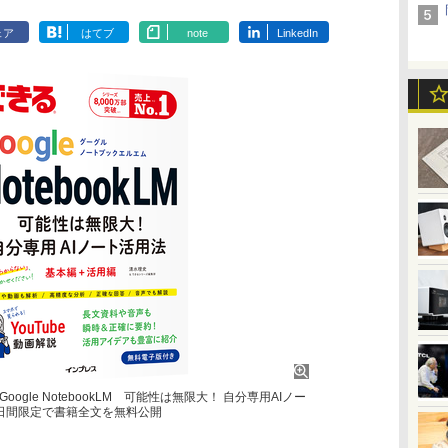
ェア
はてブ
note
LinkedIn
gle NotebookLM 可能性は無限大！ 自分専用AIノー
日間限定で書籍全文を無料公開