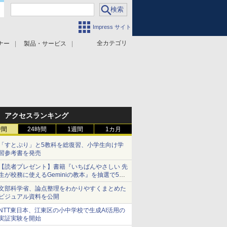
Impress サイト
全カテゴリ
ナー
製品・サービス
アクセスランキング
時間
24時間
1週間
1カ月
「すとぷり」と5教科を総復習、小学生向け学
習参考書を発売
【読者プレゼント】書籍『いちばんやさしい 先
生が校務に使えるGeminiの教本』を抽選で5名
様にプレゼント ――応募締切は2026年8月12
文部科学省、論点整理をわかりやすくまとめた
日（水）まで
ビジュアル資料を公開
NTT東日本、江東区の小中学校で生成AI活用の
実証実験を開始