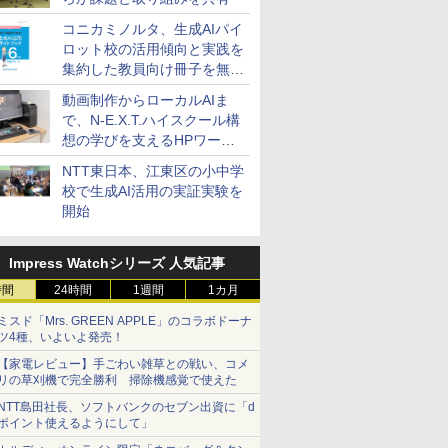
コニカミノルタ、生成AIパイ
ロット校の活用傾向と実践を
集約した教員向け冊子を無料
公開
動画制作からローカルAIま
で、N-E.X.T.ハイスクール構
想の学びを支えるHPワーク
ステーション
NTT東日本、江東区の小中学
校で生成AI活用の実証実験を
開始
Impress Watchシリーズ 人気記事
時間
24時間
1週間
1カ月
ミスド「Mrs. GREEN APPLE」のコラボドーナ
ツ4種、いよいよ発売！
【家電レビュー】手ごわい雑草との戦い、コメ
リの草刈機で完全勝利 掃除機感覚で使えた
NTT島田社長、ソフトバンクのセブン出資に「d
ポイント使えるようにして」