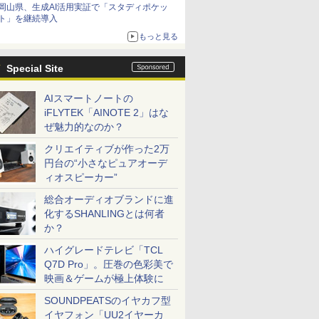
岡山県、生成AI活用実証で「スタディポケッ
ト」を継続導入
もっと見る
Special Site
AIスマートノートの
iFLYTEK「AINOTE 2」はな
ぜ魅力的なのか？
クリエイティブが作った2万
円台の“小さなピュアオーデ
ィオスピーカー”
総合オーディオブランドに進
化するSHANLINGとは何者
か？
ハイグレードテレビ「TCL
Q7D Pro」。圧巻の色彩美で
映画＆ゲームが極上体験に
SOUNDPEATSのイヤカフ型
イヤフォン「UU2イヤーカ