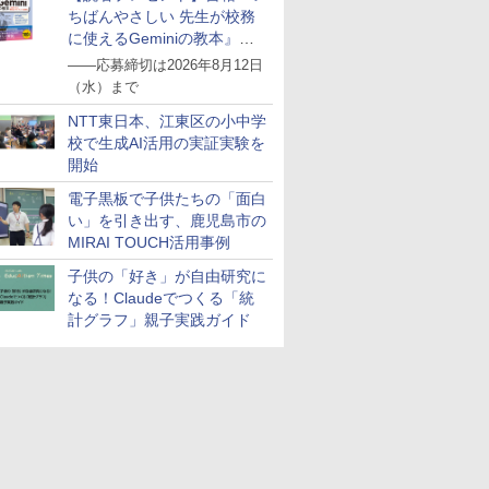
ちばんやさしい 先生が校務
に使えるGeminiの教本』を
抽選で5名様にプレゼント
――応募締切は2026年8月12日
（水）まで
NTT東日本、江東区の小中学
校で生成AI活用の実証実験を
開始
電子黒板で子供たちの「面白
い」を引き出す、鹿児島市の
MIRAI TOUCH活用事例
子供の「好き」が自由研究に
なる！Claudeでつくる「統
計グラフ」親子実践ガイド