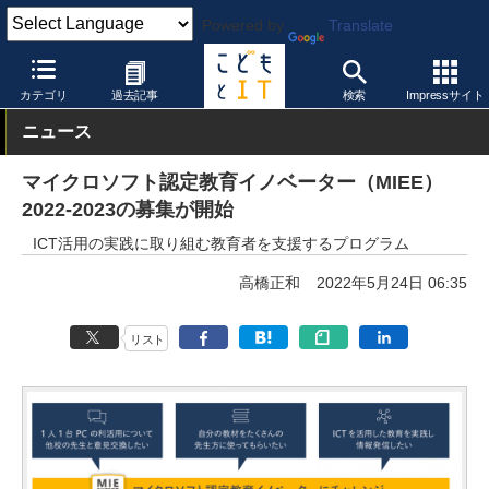
Powered by
Translate
こどもとIT
教育情報・データ
Microsoft
カテゴリ
過去記事
検索
Impressサイト
ニュース
マイクロソフト認定教育イノベーター（MIEE）
2022-2023の募集が開始
ICT活用の実践に取り組む教育者を支援するプログラム
高橋正和
2022年5月24日 06:35
リスト