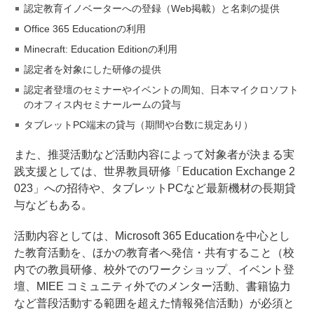
認定教育イノベーターへの登録（Web掲載）と名刺の提供
Office 365 Educationの利用
Minecraft: Education Editionの利用
認定者を対象にした研修の提供
認定者登壇のセミナーやイベントの周知、日本マイクロソフト
のオフィス内セミナールームの貸与
タブレットPC端末の貸与（期間や台数に規定あり）
また、推奨活動など活動内容によって対象者が決まる実
践支援としては、世界教員研修「Education Exchange 2
023」への招待や、タブレットPCなど最新機材の長期貸
与などもある。
活動内容としては、Microsoft 365 Educationを中心とし
た教育活動を、ほかの教育者へ発信・共有すること（校
内での教員研修、校外でのワークショップ、イベント登
壇、MIEE コミュニティ外でのメンター活動、書籍協力
など普段活動する範囲を超えた情報発信活動）が必須と