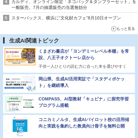
カルディ、オンライン限定「ネコバッグ＆タンブラーセット」を
一般販売。7月の抽選販売の当選無効分
スターバックス、横浜に“文化財カフェ”8月10日オープン
もっと見る
生成AI関連トピック
くまざわ書店が「ヨンデミーレベル本棚」を常
設、八王子オクトーレ店から
子供一人ひとりの読む力に合った本を選びやすく
岡山県、生成AI活用実証で「スタディポケッ
ト」を継続導入
COMPASS、AI型教材「キュビナ」に探究学習
プログラム搭載
コニカミノルタ、生成AIパイロット校の活用傾
向と実践を集約した教員向け冊子を無料公開