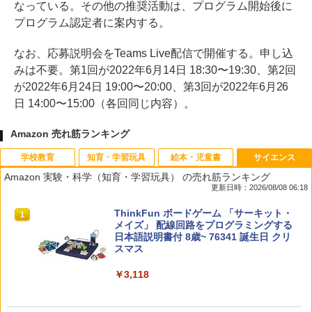
なっている。その他の推奨活動は、プログラム開始後に
プログラム認定者に案内する。
なお、応募説明会をTeams Live配信で開催する。申し込
みは不要。第1回が2022年6月14日 18:30〜19:30、第2回
が2022年6月24日 19:00〜20:00、第3回が2022年6月26
日 14:00〜15:00（各回同じ内容）。
Amazon 売れ筋ランキング
学校教育
知育・学習玩具
絵本・児童書
サイエンス
Amazon 実験・科学（知育・学習玩具） の売れ筋ランキング
更新日時：2026/08/08 06:18
教育者のためのコーチング入門
Amazon Fire HD 10 キッズモデル (10イ
タッチペンで音が聞ける!はじめてずかん
ThinkFun ボードゲーム 「サーキット・
1
1
1
1
ンチ) ピンク 対象年齢3歳から 数千点の
1000 英語つき ([バラエティ])
メイズ」 配線回路をプログラミングする
キッズコンテンツが1年間使い放題
日本語説明書付 8歳~ 76341 誕生日 クリ
￥2,530
スマス
￥5,478
￥23,980
￥3,118
中学英語をもう一度ひとつひとつわかり
2
先生のためのGoogle AI完全攻略図鑑