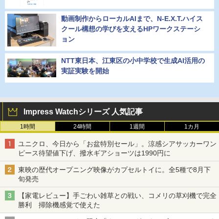
動画制作からローカルAIまで、N-E.X.T.ハイス
クール構想の学びを支えるHPワークステーシ
ョン
NTT東日本、江東区の小中学校で生成AI活用の
実証実験を開始
Impress Watchシリーズ 人気記事
1時間
24時間
1週間
1カ月
ユニクロ、今日から「お盆特別セール」。涼感シアサッカーワン
ピース待望値下げ、撥水ギアショーツは1990円に
東映の歴代オープニング映像がカプセルトイに。全5種で8月下
旬発売
【家電レビュー】手ごわい雑草との戦い、コメリの草刈機で完全
勝利 掃除機感覚で使えた