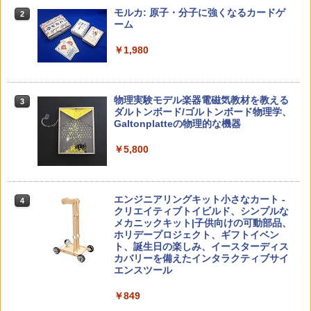
パイロット スイスイおえかき for Study
2
2
やすく。改訂版
何回も書ける! れんしゅうボード ひらが
モルカ: 原子・分子に強くなるカードゲ
2
な・カタカナ・すうじ・ABC 3歳以上 知
ーム
￥-
￥2,750
育
￥1,980
￥2,073
仮面ライダー 改造人間 限定ケース版
3
カウンセリングとは何か 変化するという
3
物理実験モデル楽器電磁気教材を教える
3
こと (講談社現代新書 2787)
【くもん出版公式特別セット】くもん出
ダルトンボード/ゴルトンボード物理学、
3
￥4,290
版(KUMON PUBLISHING) くもんの日本
Galtonplatteの物理的な機器
￥1,540
地図パズル 日本の世界遺産すごろく付き
知育玩具 おもちゃ 5歳以上 KUMON PN-
￥5,800
33
￥4,046
つかめ！理科ダマン 12 最強ロボット決
4
子どもが変わる魔法の言葉
4
エンジニアリングキット小さなカート -
戦！編
4
クリエイティブトイビルド、シンプルな
￥2,200
メカニックキット|子供向けの可動部品、
￥1,320
くもん出版(KUMON PUBLISHING) ロジ
ホリデープロジェクト、ギフトイベン
4
カル国旗パズル 知育玩具 おもちゃ 4歳以
ト、誕生日の楽しみ、イースターディス
上 KUMON LK-10
カバリーを備えたインタラクティブサイ
エンスツール
￥2,127
自分の思いを言葉にする こどもアウトプ
5
ゼロからわかる！ みるみる図形に強く
5
￥849
ット図鑑 (サンクチュアリ出版)
なるマンガ