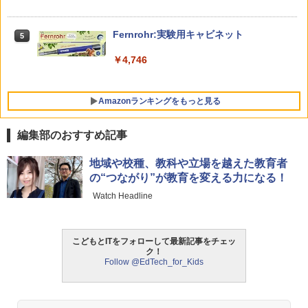
￥1,650
￥1,430
Amazon Fire HD 10 キッズプロ (10イン
5
チ) ディズニー スティッチ エディション
Fernrohr:実験用キャビネット
5
対象年齢6歳から 数千点のキッズコンテ
ンツが1年間使い放題
￥4,746
￥26,980
Amazonランキングをもっと見る
編集部のおすすめ記事
地域や校種、教科や立場を越えた教育者
の“つながり”が教育を変える力になる！
Watch Headline
こどもとITをフォローして最新記事をチェッ
ク！
Follow @EdTech_for_Kids