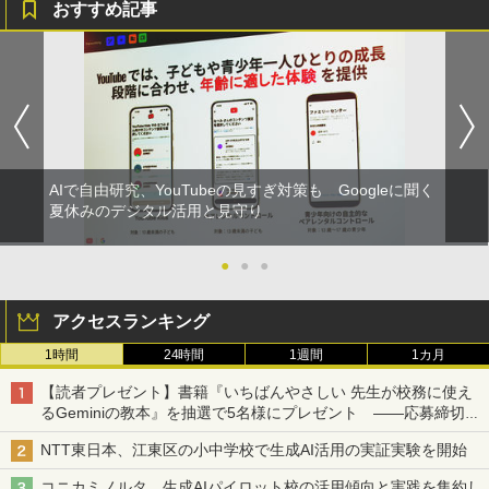
おすすめ記事
AIで自由研究、YouTubeの見すぎ対策も Googleに聞く
夏休みのデジタル活用と見守り
●
●
●
アクセスランキング
1時間
24時間
1週間
1カ月
【読者プレゼント】書籍『いちばんやさしい 先生が校務に使え
るGeminiの教本』を抽選で5名様にプレゼント ――応募締切は
2026年8月12日（水）まで
NTT東日本、江東区の小中学校で生成AI活用の実証実験を開始
コニカミノルタ、生成AIパイロット校の活用傾向と実践を集約し