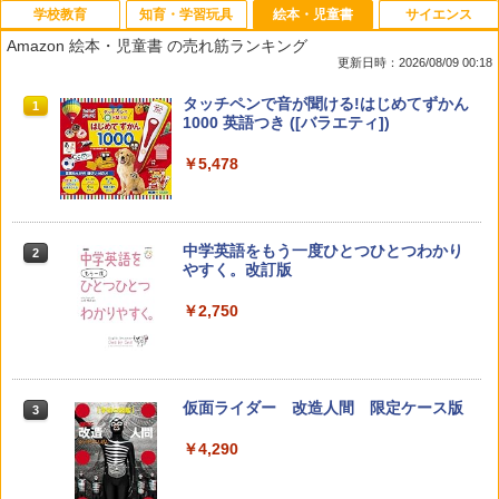
学校教育
知育・学習玩具
絵本・児童書
サイエンス
Amazon 絵本・児童書 の売れ筋ランキング
更新日時：2026/08/09 00:18
教育者のためのコーチング入門
Amazon Fire HD 10 キッズモデル (10イ
タッチペンで音が聞ける!はじめてずかん
1
1
1
ンチ) ピンク 対象年齢3歳から 数千点の
1000 英語つき ([バラエティ])
キッズコンテンツが1年間使い放題
￥2,530
￥5,478
￥23,980
中学英語をもう一度ひとつひとつわかり
2
カウンセリングとは何か 変化するという
パイロット スイスイおえかき for Study
2
2
やすく。改訂版
こと (講談社現代新書 2787)
何回も書ける! れんしゅうボード ひらが
な・カタカナ・すうじ・ABC 3歳以上 知
￥2,750
育
￥1,540
￥2,073
仮面ライダー 改造人間 限定ケース版
3
先生のためのGoogle AI完全攻略図鑑
3
【くもん出版公式特別セット】くもん出
3
￥4,290
￥-
版(KUMON PUBLISHING) くもんの日本
地図パズル 日本の世界遺産すごろく付き
知育玩具 おもちゃ 5歳以上 KUMON PN-