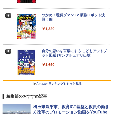
33
￥4,046
つかめ！理科ダマン 12 最強ロボット決
4
子どもが変わる魔法の言葉
4
戦！編
￥2,200
￥1,320
くもん出版(KUMON PUBLISHING) ロジ
4
カル国旗パズル 知育玩具 おもちゃ 4歳以
上 KUMON LK-10
￥2,127
自分の思いを言葉にする こどもアウトプ
5
向山洋一の系譜、その先へ 授業の腕を磨
5
ット図鑑 (サンクチュアリ出版)
く法則: 教育技術が子供の可能性を伸ば
す
￥1,650
Joyreal モンテッソーリ ビジーボード 知
5
￥2,750
育玩具 1 2 3歳誕生日プレゼント男の子
女の子 知育玩具 LED おもちゃ 指先知育
早期開発 (スタンダード・エディション)
Amazonランキングをもっと見る
￥2,959
編集部のおすすめ記事
ThinkFun ボードゲーム 「サーキット・
埼玉県鴻巣市、教育ICT基盤と教員の働き
1
メイズ」 配線回路をプログラミングする
方改革のプロモーション動画をYouTube