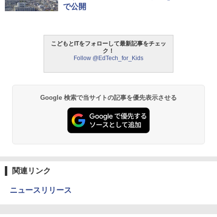
日本語説明書付 8歳~ 76341 誕生日 クリ
で公開
スマス
￥3,118
こどもとITをフォローして最新記事をチェッ
ク！
Follow @EdTech_for_Kids
モルカ: 原子・分子に強くなるカードゲ
2
ーム
￥1,980
Google 検索で当サイトの記事を優先表示させる
物理実験モデル楽器電磁気教材を教える
3
ダルトンボード/ゴルトンボード物理学、
Galtonplatteの物理的な機器
￥5,800
関連リンク
ニュースリリース
エンジニアリングキット小さなカート -
4
クリエイティブトイビルド、シンプルな
メカニックキット|子供向けの可動部品、