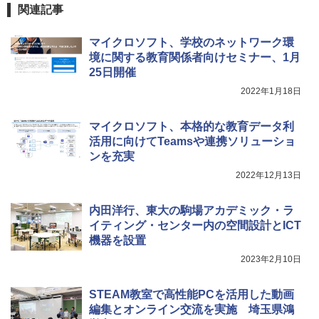
ホリデープロジェクト、ギフトイベン
関連記事
ト、誕生日の楽しみ、イースターディス
カバリーを備えたインタラクティブサイ
エンスツール
マイクロソフト、学校のネットワーク環
境に関する教育関係者向けセミナー、1月
￥849
25日開催
2022年1月18日
Fernrohr:実験用キャビネット
5
マイクロソフト、本格的な教育データ利
活用に向けてTeamsや連携ソリューショ
￥4,758
ンを充実
2022年12月13日
内田洋行、東大の駒場アカデミック・ラ
イティング・センター内の空間設計とICT
機器を設置
2023年2月10日
STEAM教室で高性能PCを活用した動画
編集とオンライン交流を実施 埼玉県鴻