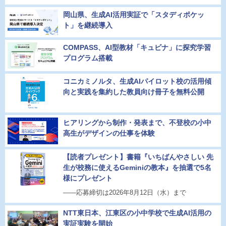
岡山県、生成AI活用実証で「スタディポケッ
ト」を継続導入
COMPASS、AI型教材「キュビナ」に探究学習
プログラム搭載
コニカミノルタ、生成AIパイロット校の活用傾
向と実践を集約した教員向け冊子を無料公開
ヒアリングから制作・発表まで、不登校の小中
高生がデザインの仕事を体験
【読者プレゼント】書籍『いちばんやさしい 先
生が校務に使えるGeminiの教本』を抽選で5名
様にプレゼント
――応募締切は2026年8月12日（水）まで
NTT東日本、江東区の小中学校で生成AI活用の
実証実験を開始