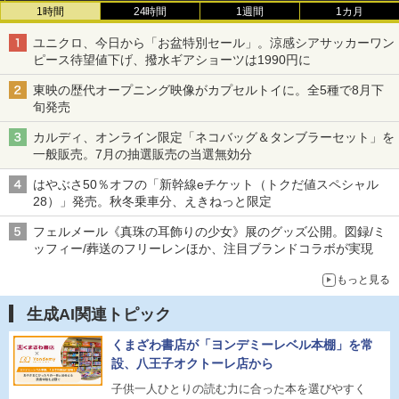
1時間
24時間
1週間
1カ月
ユニクロ、今日から「お盆特別セール」。涼感シアサッカーワン
ピース待望値下げ、撥水ギアショーツは1990円に
東映の歴代オープニング映像がカプセルトイに。全5種で8月下
旬発売
カルディ、オンライン限定「ネコバッグ＆タンブラーセット」を
一般販売。7月の抽選販売の当選無効分
はやぶさ50％オフの「新幹線eチケット（トクだ値スペシャル
28）」発売。秋冬乗車分、えきねっと限定
フェルメール《真珠の耳飾りの少女》展のグッズ公開。図録/ミ
ッフィー/葬送のフリーレンほか、注目ブランドコラボが実現
もっと見る
生成AI関連トピック
くまざわ書店が「ヨンデミーレベル本棚」を常
設、八王子オクトーレ店から
子供一人ひとりの読む力に合った本を選びやすく