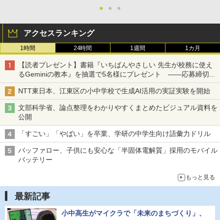
●
●
●
アクセスランキング
1時間
24時間
1週間
1カ月
【読者プレゼント】書籍『いちばんやさしい 先生が校務に使え
るGeminiの教本』を抽選で5名様にプレゼント ――応募締切は
2026年8月12日（水）まで
NTT東日本、江東区の小中学校で生成AI活用の実証実験を開始
文部科学省、論点整理をわかりやすくまとめたビジュアル資料を
公開
「すごい」「やばい」を卒業、学研の中学生向け語彙力ドリル
バッファロー、子供にも安心な「半固体電解質」採用のモバイル
バッテリー
もっと見る
最新記事
小中高生がマイクラで「未来のまちづくり」、