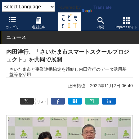
Powered by
Translate
こどもとIT
教育情報・データ
自治体
カテゴリ
過去記事
検索
Impressサイト
ニュース
内田洋行、「さいたま市スマートスクールプロジ
ェクト」を共同で展開
さいたま市と事業連携協定を締結し内田洋行のデータ活用基
盤等を活用
正田拓也
2022年11月2日 06:40
リスト