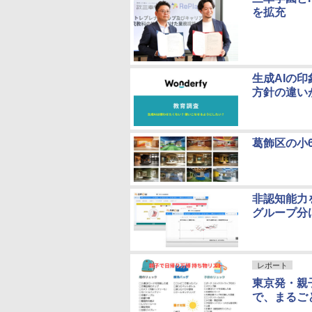
を拡充
生成AIの
方針の違い
葛飾区の小
非認知能力
グループ分
レポート
東京発・親
で、まるご