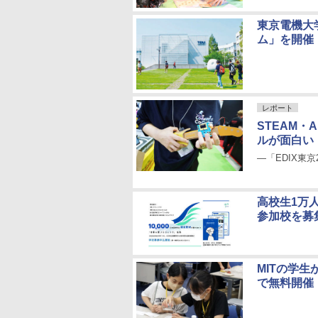
東京電機大
ム」を開催
レポート
STEAM
ルが面白い
―「EDIX東京
高校生1万
参加校を募
MITの学
で無料開催