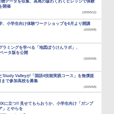
nkで生物データを収集、高尾の森わくわくビレッジで体験
を開催
(2025/5/12)
学、小学生向け体験ワークショップを6月より開講
(2025/5/8)
グラミングを学べる「地図ぼうけんラボ」、
aがベータ版を公開
(2025/5/8)
Study Valleyが「国語4技能実践コース」を無償提
3日まで参加高校を募集
(2025/5/8)
IXに立つ!! 見せてもらおうか、小学生向け「ガンプ
ア」とやらを