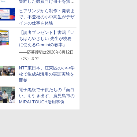
集約した教員向け冊子を無料
公開
ヒアリングから制作・発表ま
で、不登校の小中高生がデザ
インの仕事を体験
【読者プレゼント】書籍『い
ちばんやさしい 先生が校務
に使えるGeminiの教本』を
抽選で5名様にプレゼント
――応募締切は2026年8月12日
（水）まで
NTT東日本、江東区の小中学
校で生成AI活用の実証実験を
開始
電子黒板で子供たちの「面白
い」を引き出す、鹿児島市の
MIRAI TOUCH活用事例