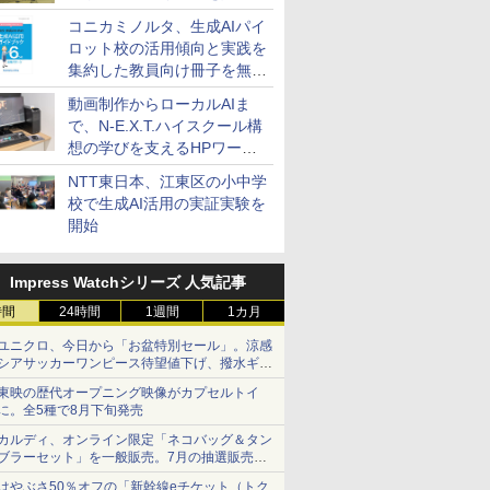
コニカミノルタ、生成AIパイ
ロット校の活用傾向と実践を
集約した教員向け冊子を無料
公開
動画制作からローカルAIま
で、N-E.X.T.ハイスクール構
想の学びを支えるHPワーク
ステーション
NTT東日本、江東区の小中学
校で生成AI活用の実証実験を
開始
Impress Watchシリーズ 人気記事
時間
24時間
1週間
1カ月
ユニクロ、今日から「お盆特別セール」。涼感
シアサッカーワンピース待望値下げ、撥水ギア
ショーツは1990円に
東映の歴代オープニング映像がカプセルトイ
に。全5種で8月下旬発売
カルディ、オンライン限定「ネコバッグ＆タン
ブラーセット」を一般販売。7月の抽選販売の
当選無効分
はやぶさ50％オフの「新幹線eチケット（トク