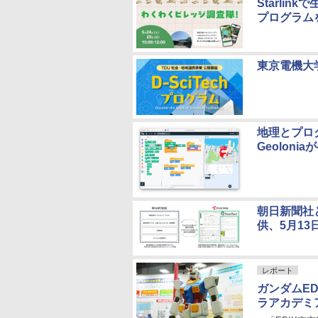
Starli
プログラム
東京電機大
地理とプロ
Geoloni
朝日新聞社と
供、5月1
レポート
ガンダムED
ラアカデミ