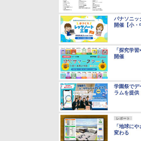
パナソニッ
開催【小・
「探究学習
開催
学園祭でデ
ラムを提供
レポート
「地球にや
変わる