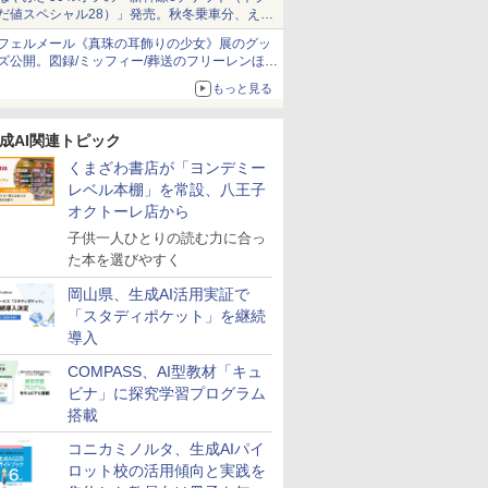
だ値スペシャル28）」発売。秋冬乗車分、えき
ねっと限定
フェルメール《真珠の耳飾りの少女》展のグッ
ズ公開。図録/ミッフィー/葬送のフリーレンほ
か、注目ブランドコラボが実現
もっと見る
成AI関連トピック
くまざわ書店が「ヨンデミー
レベル本棚」を常設、八王子
オクトーレ店から
子供一人ひとりの読む力に合っ
た本を選びやすく
岡山県、生成AI活用実証で
「スタディポケット」を継続
導入
COMPASS、AI型教材「キュ
ビナ」に探究学習プログラム
搭載
コニカミノルタ、生成AIパイ
ロット校の活用傾向と実践を