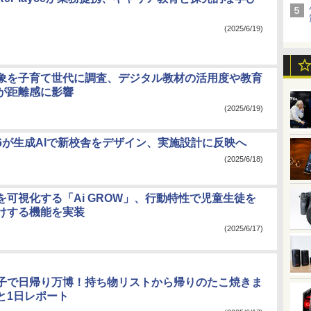
(2025/6/19)
印象を子育て世代に調査、デジタル教材の活用度や教育
が距離感に影響
(2025/6/19)
6が生成AIで新校舎をデザイン、実施設計に反映へ
(2025/6/18)
を可視化する「Ai GROW」、行動特性で児童生徒を
けする機能を実装
(2025/6/17)
子で日帰り万博！持ち物リストから帰りのたこ焼きま
と1日レポート