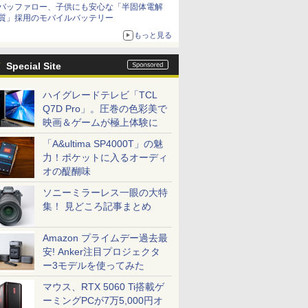
バッファロー、子供にも安心な「半固体電解
質」採用のモバイルバッテリー
もっと見る
Special Site
ハイグレードテレビ「TCL
Q7D Pro」。圧巻の色彩美で
映画＆ゲームが極上体験に
「A&ultima SP4000T」の魅
力！ポケットに入るオーディ
オの醍醐味
ソニーミラーレス一眼の大特
集！ 見どころ記事まとめ
Amazon プライムデー過去最
安! Anker注目プロジェクタ
ー3モデルを使ってみた
マウス、RTX 5060 Ti搭載ゲ
ーミングPCが7万5,000円オ