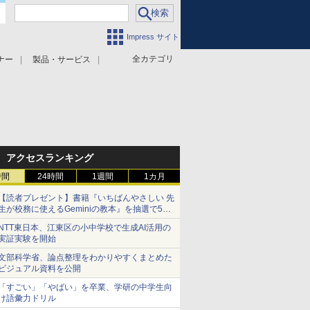
Impress サイト
全カテゴリ
ナー
製品・サービス
アクセスランキング
時間
24時間
1週間
1カ月
【読者プレゼント】書籍『いちばんやさしい 先
生が校務に使えるGeminiの教本』を抽選で5名
様にプレゼント ――応募締切は2026年8月12
NTT東日本、江東区の小中学校で生成AI活用の
日（水）まで
実証実験を開始
文部科学省、論点整理をわかりやすくまとめた
ビジュアル資料を公開
「すごい」「やばい」を卒業、学研の中学生向
け語彙力ドリル