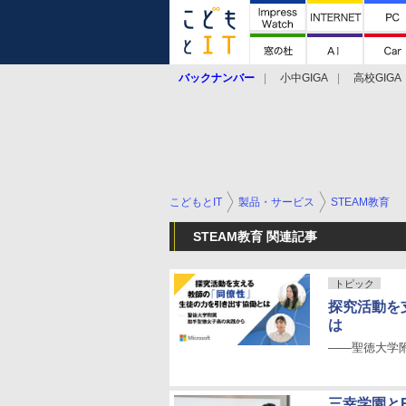
バックナンバー
小中GIGA
高校GIGA
こどもとIT
製品・サービス
STEAM教育
STEAM教育 関連記事
トピック
探究活動を
は
――聖徳大学
三幸学園とR