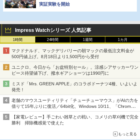
実証実験を開始
Impress Watchシリーズ 人気記事
1時間
24時間
1週間
1カ月
マクドナルド、マックデリバリーの朝マックの最低注文料金が
500円値上げ。8月18日より1,500円から受付
ユニクロ、今日から「お盆特別セール」。涼感シアサッカーワン
ピース待望値下げ、撥水ギアショーツは1990円に
ミスド「Mrs. GREEN APPLE」のコラボドーナツ4種、いよいよ
発売！
老舗のマウスユーティリティ「チューチューマウス」がAIの力を
借りて15年ぶりに復活／64bit化、Windows 10/11、「Chrome」
も走り回る。復活記念で2026年末まで500円
【家電レビュー】手ごわい雑草との戦い、コメリの草刈機で完全
勝利 掃除機感覚で使えた
もっと見る