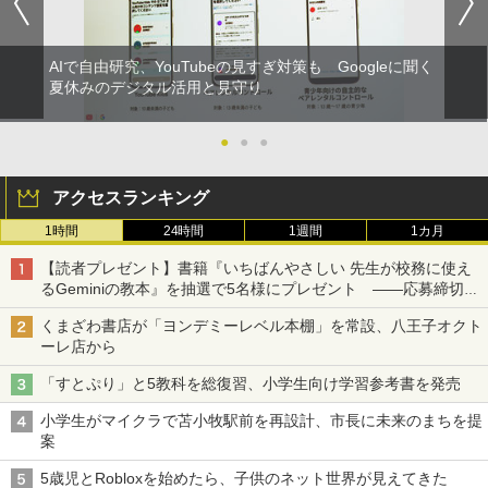
AIで自由研究、YouTubeの見すぎ対策も Googleに聞く
夏休みのデジタル活用と見守り
●
●
●
アクセスランキング
1時間
24時間
1週間
1カ月
【読者プレゼント】書籍『いちばんやさしい 先生が校務に使え
るGeminiの教本』を抽選で5名様にプレゼント ――応募締切は
2026年8月12日（水）まで
くまざわ書店が「ヨンデミーレベル本棚」を常設、八王子オクト
ーレ店から
「すとぷり」と5教科を総復習、小学生向け学習参考書を発売
小学生がマイクラで苫小牧駅前を再設計、市長に未来のまちを提
案
5歳児とRobloxを始めたら、子供のネット世界が見えてきた