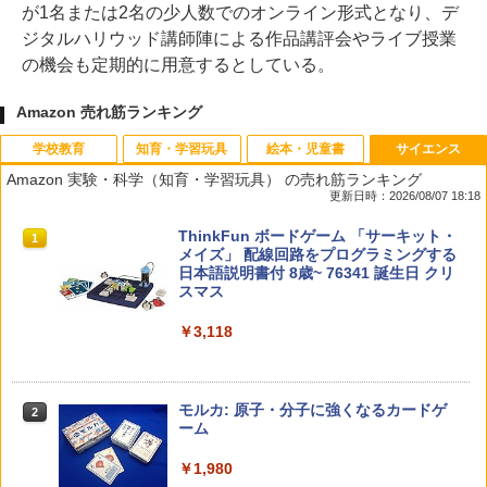
が1名または2名の少人数でのオンライン形式となり、デ
ジタルハリウッド講師陣による作品講評会やライブ授業
の機会も定期的に用意するとしている。
Amazon 売れ筋ランキング
学校教育
知育・学習玩具
絵本・児童書
サイエンス
Amazon 実験・科学（知育・学習玩具） の売れ筋ランキング
更新日時：2026/08/07 18:18
先生のためのGoogle AI完全攻略図鑑
Amazon Fire HD 10 キッズモデル (10イ
タッチペンで音が聞ける!はじめてずかん
ThinkFun ボードゲーム 「サーキット・
1
1
1
1
ンチ) ピンク 対象年齢3歳から 数千点の
1000 英語つき ([バラエティ])
メイズ」 配線回路をプログラミングする
キッズコンテンツが1年間使い放題
日本語説明書付 8歳~ 76341 誕生日 クリ
￥-
スマス
￥5,478
￥23,980
￥3,118
中学英語をもう一度ひとつひとつわかり
2
子どもが変わる魔法の言葉
パイロット スイスイおえかき for Study
2
2
やすく。改訂版
何回も書ける! れんしゅうボード ひらが
モルカ: 原子・分子に強くなるカードゲ
2
な・カタカナ・すうじ・ABC 3歳以上 知
ーム
￥2,200
￥2,750
育
￥1,980
￥2,073