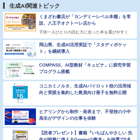
生成AI関連トピック
くまざわ書店が「ヨンデミーレベル本棚」を常
設、八王子オクトーレ店から
子供一人ひとりの読む力に合った本を選びやすく
岡山県、生成AI活用実証で「スタディポケッ
ト」を継続導入
COMPASS、AI型教材「キュビナ」に探究学習
プログラム搭載
コニカミノルタ、生成AIパイロット校の活用傾
向と実践を集約した教員向け冊子を無料公開
ヒアリングから制作・発表まで、不登校の小中
高生がデザインの仕事を体験
【読者プレゼント】書籍『いちばんやさしい 先
生が校務に使えるGeminiの教本』を抽選で5名