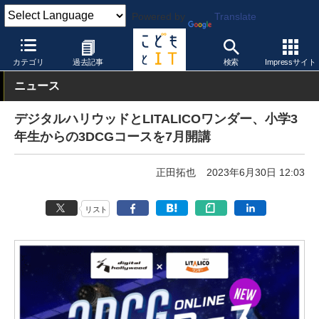
Powered by
Translate
こどもとIT
製品・サービス
STEAM教育
カテゴリ
過去記事
検索
Impressサイト
ニュース
デジタルハリウッドとLITALICOワンダー、小学3
年生からの3DCGコースを7月開講
正田拓也
2023年6月30日 12:03
リスト