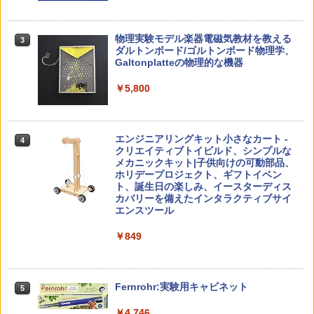
仮面ライダー 改造人間 限定ケース版
3
カウンセリングとは何か 変化するという
3
物理実験モデル楽器電磁気教材を教える
3
こと (講談社現代新書 2787)
【くもん出版公式特別セット】くもん出
ダルトンボード/ゴルトンボード物理学、
3
￥4,290
版(KUMON PUBLISHING) くもんの日本
Galtonplatteの物理的な機器
￥1,540
地図パズル 日本の世界遺産すごろく付き
知育玩具 おもちゃ 5歳以上 KUMON PN-
￥5,800
33
￥4,046
つかめ！理科ダマン 12 最強ロボット決
4
「ことばで伝える」ができない子どもた
4
エンジニアリングキット小さなカート -
戦！編
4
ち 誰が〈ことばの力〉を育てるのか
クリエイティブトイビルド、シンプルな
メカニックキット|子供向けの可動部品、
￥1,320
￥1,870
Amazon Fire HD 10 キッズプロ (10イン
ホリデープロジェクト、ギフトイベン
4
チ) ディズニー スティッチ エディション
ト、誕生日の楽しみ、イースターディス
対象年齢6歳から 数千点のキッズコンテ
カバリーを備えたインタラクティブサイ
ンツが1年間使い放題
エンスツール
みんな大好き！ ヤマザキパン シールBO
5
ゼロからわかる！ みるみる図形に強く
5
￥26,980
￥849
OK（重版：10月上旬発送） (TJMOOK)
なるマンガ
￥2,200
￥1,430
くもん出版(KUMON PUBLISHING) ロジ
Fernrohr:実験用キャビネット
5
5
カル国旗パズル 知育玩具 おもちゃ 4歳以
上 KUMON LK-10
￥4,746