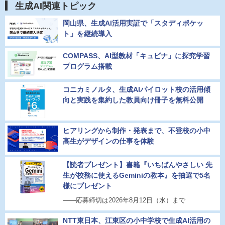
生成AI関連トピック
岡山県、生成AI活用実証で「スタディポケッ
ト」を継続導入
COMPASS、AI型教材「キュビナ」に探究学習
プログラム搭載
コニカミノルタ、生成AIパイロット校の活用傾
向と実践を集約した教員向け冊子を無料公開
ヒアリングから制作・発表まで、不登校の小中
高生がデザインの仕事を体験
【読者プレゼント】書籍『いちばんやさしい 先
生が校務に使えるGeminiの教本』を抽選で5名
様にプレゼント
――応募締切は2026年8月12日（水）まで
NTT東日本、江東区の小中学校で生成AI活用の