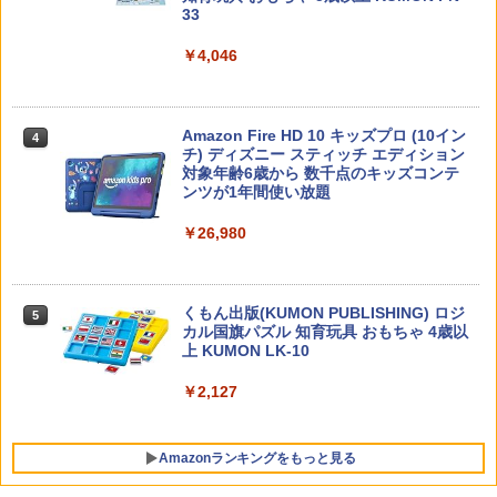
33
￥4,046
「ことばで伝える」ができない子どもた
4
ち 誰が〈ことばの力〉を育てるのか
￥1,870
Amazon Fire HD 10 キッズプロ (10イン
4
チ) ディズニー スティッチ エディション
対象年齢6歳から 数千点のキッズコンテ
ンツが1年間使い放題
ゼロからわかる！ みるみる図形に強く
5
￥26,980
なるマンガ
￥1,430
くもん出版(KUMON PUBLISHING) ロジ
5
カル国旗パズル 知育玩具 おもちゃ 4歳以
上 KUMON LK-10
￥2,127
Amazonランキングをもっと見る