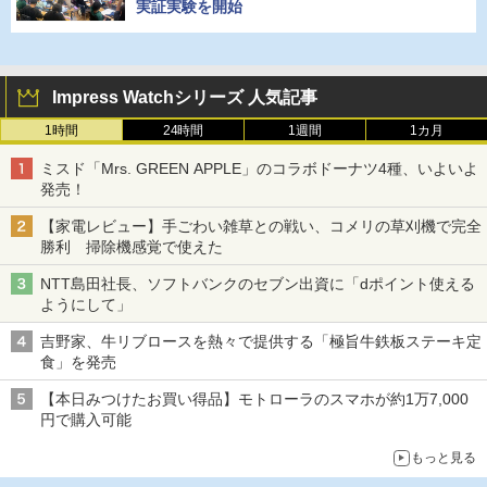
実証実験を開始
Impress Watchシリーズ 人気記事
1時間
24時間
1週間
1カ月
ミスド「Mrs. GREEN APPLE」のコラボドーナツ4種、いよいよ
発売！
【家電レビュー】手ごわい雑草との戦い、コメリの草刈機で完全
勝利 掃除機感覚で使えた
NTT島田社長、ソフトバンクのセブン出資に「dポイント使える
ようにして」
吉野家、牛リブロースを熱々で提供する「極旨牛鉄板ステーキ定
食」を発売
【本日みつけたお買い得品】モトローラのスマホが約1万7,000
円で購入可能
もっと見る