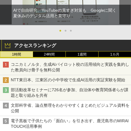
AIで自由研究、YouTubeの見すぎ対策も Googleに聞く
夏休みのデジタル活用と見守り
●
●
●
アクセスランキング
1時間
24時間
1週間
1カ月
コニカミノルタ、生成AIパイロット校の活用傾向と実践を集約し
た教員向け冊子を無料公開
NTT東日本、江東区の小中学校で生成AI活用の実証実験を開始
部活動改革セミナーに726名が参加、自治体や教育関係者らが課
題と取り組みを共有
文部科学省、論点整理をわかりやすくまとめたビジュアル資料を
公開
電子黒板で子供たちの「面白い」を引き出す、鹿児島市のMIRAI
TOUCH活用事例