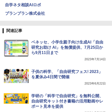
自学ネタ相談AIロボ
つかめ！理科ダマン 12 最強ロボット決
4
エンジニアリングキット小さなカート -
戦！編
4
クリエイティブトイビルド、シンプルな
プランプラン株式会社
メカニックキット|子供向けの可動部品、
￥1,320
ホリデープロジェクト、ギフトイベン
ト、誕生日の楽しみ、イースターディス
カバリーを備えたインタラクティブサイ
関連記事
エンスツール
みんな大好き！ ヤマザキパン シールBO
5
ベネッセ、小学生親子向け生成AI「自由
￥849
OK（重版：10月上旬発送） (TJMOOK)
研究お助け AI」を無償提供、7月25日か
ら9月11日まで
￥2,200
2023年7月14日
Fernrohr:実験用キャビネット
5
￥4,722
子供の科学、「自由研究フェス! 2023」
を夏休み4日間で開催
2023年6月22日
学研の「科学で自由研究」を無料公開、
自由研究キット付き書籍の活用動画やレ
ポート見本を提供