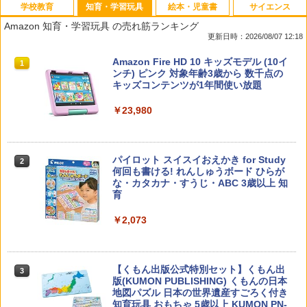
学校教育
知育・学習玩具
絵本・児童書
サイエンス
Amazon 知育・学習玩具 の売れ筋ランキング
更新日時：2026/08/07 12:18
先生のためのGoogle AI完全攻略図鑑
Amazon Fire HD 10 キッズモデル (10イ
1
1
ンチ) ピンク 対象年齢3歳から 数千点の
キッズコンテンツが1年間使い放題
￥-
￥23,980
子どもが変わる魔法の言葉
パイロット スイスイおえかき for Study
2
2
何回も書ける! れんしゅうボード ひらが
な・カタカナ・すうじ・ABC 3歳以上 知
￥2,200
育
￥2,073
カウンセリングとは何か 変化するという
3
こと (講談社現代新書 2787)
【くもん出版公式特別セット】くもん出
3
版(KUMON PUBLISHING) くもんの日本
￥1,540
地図パズル 日本の世界遺産すごろく付き
知育玩具 おもちゃ 5歳以上 KUMON PN-