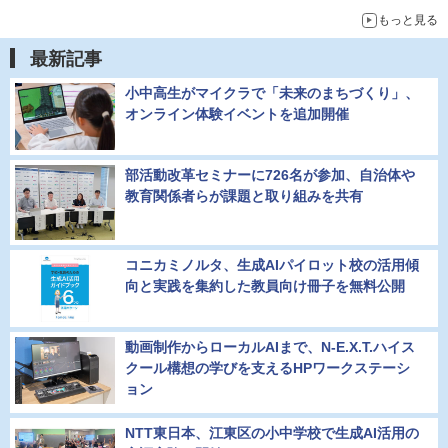
もっと見る
最新記事
小中高生がマイクラで「未来のまちづくり」、
オンライン体験イベントを追加開催
部活動改革セミナーに726名が参加、自治体や
教育関係者らが課題と取り組みを共有
コニカミノルタ、生成AIパイロット校の活用傾
向と実践を集約した教員向け冊子を無料公開
動画制作からローカルAIまで、N-E.X.T.ハイス
クール構想の学びを支えるHPワークステーシ
ョン
NTT東日本、江東区の小中学校で生成AI活用の