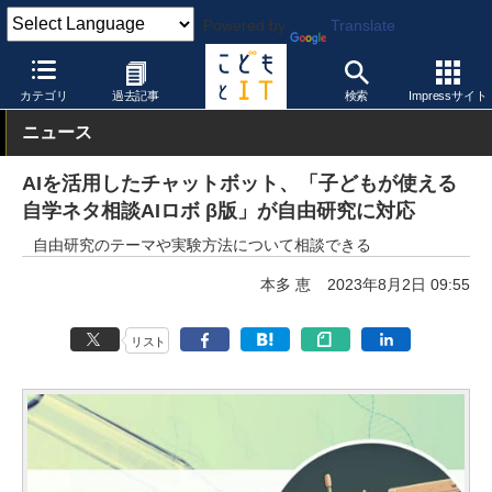
Powered by
Translate
こどもとIT
製品・サービス
教育コンテンツ
カテゴリ
過去記事
検索
Impressサイト
ニュース
AIを活用したチャットボット、「子どもが使える
自学ネタ相談AIロボ β版」が自由研究に対応
自由研究のテーマや実験方法について相談できる
本多 恵
2023年8月2日 09:55
リスト