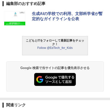
編集部のおすすめ記事
タッチペンで音が聞ける!はじめてずかん
ThinkFun ボードゲーム 「サーキット・
生成AIの学校での利用、文部科学省が暫
1
1
1000 英語つき ([バラエティ])
メイズ」 配線回路をプログラミングする
定的なガイドラインを公表
日本語説明書付 8歳~ 76341 誕生日 クリ
スマス
￥5,478
￥3,118
こどもとITをフォローして最新記事をチェッ
ク！
中学英語をもう一度ひとつひとつわかり
2
Follow @EdTech_for_Kids
やすく。改訂版
モルカ: 原子・分子に強くなるカードゲ
2
ーム
￥2,750
￥1,980
Google 検索で当サイトの記事を優先表示させる
仮面ライダー 改造人間 限定ケース版
3
物理実験モデル楽器電磁気教材を教える
3
ダルトンボード/ゴルトンボード物理学、
￥4,290
Galtonplatteの物理的な機器
￥5,800
関連リンク