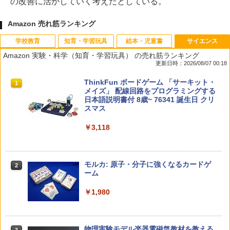
の改善に活かしていく考えだとしている。
Amazon 売れ筋ランキング
学校教育
知育・学習玩具
絵本・児童書
サイエンス
Amazon 実験・科学（知育・学習玩具） の売れ筋ランキング
更新日時：2026/08/07 00:18
先生のためのGoogle AI完全攻略図鑑
Amazon Fire HD 10 キッズモデル (10イ
タッチペンで音が聞ける!はじめてずかん
ThinkFun ボードゲーム 「サーキット・
1
1
1
1
ンチ) ピンク 対象年齢3歳から 数千点の
1000 英語つき ([バラエティ])
メイズ」 配線回路をプログラミングする
キッズコンテンツが1年間使い放題
日本語説明書付 8歳~ 76341 誕生日 クリ
￥-
スマス
￥5,478
￥23,980
￥3,118
中学英語をもう一度ひとつひとつわかり
2
子どもが変わる魔法の言葉
パイロット スイスイおえかき for Study
2
2
やすく。改訂版
何回も書ける! れんしゅうボード ひらが
モルカ: 原子・分子に強くなるカードゲ
2
な・カタカナ・すうじ・ABC 3歳以上 知
ーム
￥2,200
￥2,750
育
￥1,980
￥2,073
仮面ライダー 改造人間 限定ケース版
3
カウンセリングとは何か 変化するという
3
物理実験モデル楽器電磁気教材を教える
3