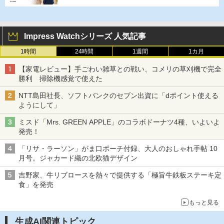
Impress Watchシリーズ 人気記事
1時間
24時間
1週間
1カ月
【家電レビュー】手ごわい雑草との戦い、コメリの草刈機で完全
勝利 掃除機感覚で使えた
NTT島田社長、ソフトバンクのセブン出資に「dポイント使える
ようにして」
ミスド「Mrs. GREEN APPLE」のコラボドーナツ4種、いよいよ
発売！
「リサ・ラーソン」がま口ポーチ付録、大人のおしゃれ手帖 10
月号。ジャカード織の北欧猫デザイン
吉野家、牛リブロースを熱々で提供する「極旨牛鉄板ステーキ定
食」を発売
もっと見る
生成AI関連トピック