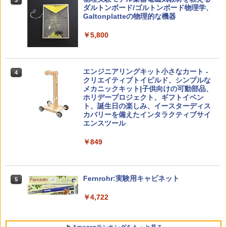
こと (講談社現代新書 2787)
【くもん出版公式特別セット】くもん出
ダルトンボード/ゴルトンボード物理学、
3
￥4,290
版(KUMON PUBLISHING) くもんの日本
Galtonplatteの物理的な機器
￥1,540
地図パズル 日本の世界遺産すごろく付き
知育玩具 おもちゃ 5歳以上 KUMON PN-
￥5,800
33
￥4,046
つかめ！理科ダマン 12 最強ロボット決
4
「ことばで伝える」ができない子どもた
4
エンジニアリングキット小さなカート -
戦！編
4
ち 誰が〈ことばの力〉を育てるのか
クリエイティブトイビルド、シンプルな
メカニックキット|子供向けの可動部品、
￥1,320
￥1,870
Amazon Fire HD 10 キッズプロ (10イン
ホリデープロジェクト、ギフトイベン
4
チ) ディズニー スティッチ エディション
ト、誕生日の楽しみ、イースターディス
対象年齢6歳から 数千点のキッズコンテ
カバリーを備えたインタラクティブサイ
ンツが1年間使い放題
エンスツール
みんな大好き！ ヤマザキパン シールBO
5
ゼロからわかる！ みるみる図形に強く
5
￥26,980
￥849
OK（重版：10月上旬発送） (TJMOOK)
なるマンガ
￥2,200
￥1,430
くもん出版(KUMON PUBLISHING) ロジ
Fernrohr:実験用キャビネット
5
5
カル国旗パズル 知育玩具 おもちゃ 4歳以
上 KUMON LK-10
￥4,722
￥2,127