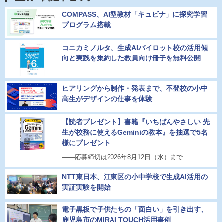
COMPASS、AI型教材「キュビナ」に探究学習
プログラム搭載
コニカミノルタ、生成AIパイロット校の活用傾
向と実践を集約した教員向け冊子を無料公開
ヒアリングから制作・発表まで、不登校の小中
高生がデザインの仕事を体験
【読者プレゼント】書籍『いちばんやさしい 先
生が校務に使えるGeminiの教本』を抽選で5名
様にプレゼント
――応募締切は2026年8月12日（水）まで
NTT東日本、江東区の小中学校で生成AI活用の
実証実験を開始
電子黒板で子供たちの「面白い」を引き出す、
鹿児島市のMIRAI TOUCH活用事例