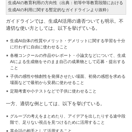
生成AIの教育利用の方向性（出典：初等中等教育段階における
生成AIの利用に関する暫定的なガイドラインより抜粋）
ガイドラインでは、生成AI活用の適否ついても明示。不
適切な使い方としては、以下を挙げている。
生成AI自体の性質やメリット・デメリットに関する学習を十分
に行わずに自由に使わせること
各種コンクールの作品やレポート・⼩論⽂などについて、⽣成
AIによる⽣成物をそのまま⾃⼰の成果物として応募・提出する
こと
⼦供の感性や独創性を発揮させたい場⾯、初発の感想を求める
場⾯などで最初から安易に使わせること
定期考査や小テストなどで子供に使わせること
一方、適切な例としては、以下を挙げている。
グループの考えをまとめたり、アイデアを出したりする途中段
階で、足りない視点を見つけるために活用すること
英会話の相手として活用すること