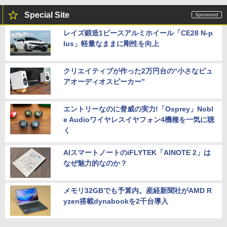
Special Site
レイズ鍛造1ピースアルミホイール「CE28 N-p
lus」軽量なままに剛性を向上
クリエイティブが作った2万円台の“小さなピュ
アオーディオスピーカー”
エントリーなのに脅威の実力!「Osprey」Nobl
e Audioワイヤレスイヤフォン4機種を一気に聴
く
AIスマートノートのiFLYTEK「AINOTE 2」は
なぜ魅力的なのか？
メモリ32GBでも予算内。産経新聞社がAMD R
yzen搭載dynabookを2千台導入