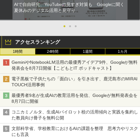
AIで自由研究、YouTubeの見すぎ対策も Googleに聞く
夏休みのデジタル活用と見守り
●
●
●
アクセスランキング
1時間
24時間
1週間
1カ月
GeminiやNotebookLM活用の最優秀アイデア9件、Googleが無料
発表会を8月7日開催【こどもとIT ポッドキャスト】
電子黒板で子供たちの「面白い」を引き出す、鹿児島市のMIRAI
TOUCH活用事例
最優秀者9名が生成AIの教育活用を発信、Googleが無料発表会を
8月7日に開催
コニカミノルタ、生成AIパイロット校の活用傾向と実践を集約し
た教員向け冊子を無料公開
文部科学省、学校教育におけるAIの課題を整理 思考力やリスク
にも言及