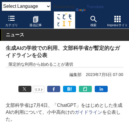
Powered by
Translate
こどもとIT
教育情報・データ
カテゴリ
過去記事
検索
Impressサイト
ニュース
生成AIの学校での利用、文部科学省が暫定的なガ
イドラインを公表
限定的な利⽤から始めることが適切
編集部
2023年7月5日 07:00
リスト
文部科学省は7月4日、「ChatGPT」をはじめとした生成
AIの利用について、小中高向けの
ガイドライン
を公表し
た。