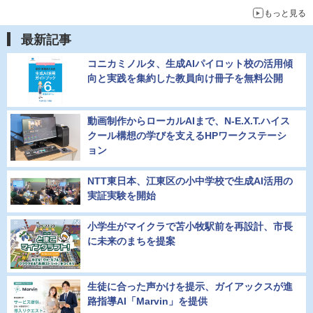
もっと見る
最新記事
コニカミノルタ、生成AIパイロット校の活用傾
向と実践を集約した教員向け冊子を無料公開
動画制作からローカルAIまで、N-E.X.T.ハイス
クール構想の学びを支えるHPワークステーシ
ョン
NTT東日本、江東区の小中学校で生成AI活用の
実証実験を開始
小学生がマイクラで苫小牧駅前を再設計、市長
に未来のまちを提案
生徒に合った声かけを提示、ガイアックスが進
路指導AI「Marvin」を提供