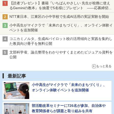
【読者プレゼント】書籍『いちばんやさしい 先生が校務に使え
るGeminiの教本』を抽選で5名様にプレゼント ――応募締切は
2026年8月12日（水）まで
NTT東日本、江東区の小中学校で生成AI活用の実証実験を開始
小中高生がマイクラで「未来のまちづくり」、オンライン体験イ
ベントを追加開催
コニカミノルタ、生成AIパイロット校の活用傾向と実践を集約し
た教員向け冊子を無料公開
文部科学省、論点整理をわかりやすくまとめたビジュアル資料を
公開
もっと見る
最新記事
小中高生がマイクラで「未来のまちづくり」、
オンライン体験イベントを追加開催
部活動改革セミナーに726名が参加、自治体や
教育関係者らが課題と取り組みを共有