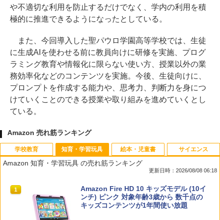
や不適切な利用を防止するだけでなく、学内の利用を積
極的に推進できるようになったとしている。
また、今回導入した聖パウロ学園高等学校では、生徒
に生成AIを使わせる前に教員向けに研修を実施、プログ
ラミング教育や情報化に限らない使い方、授業以外の業
務効率化などのコンテンツを実施。今後、生徒向けに、
プロンプトを作成する能力や、思考力、判断力を身につ
けていくことのできる授業や取り組みを進めていくとし
ている。
Amazon 売れ筋ランキング
学校教育
知育・学習玩具
絵本・児童書
サイエンス
Amazon 知育・学習玩具 の売れ筋ランキング
更新日時：2026/08/08 06:18
教育者のためのコーチング入門
Amazon Fire HD 10 キッズモデル (10イ
1
1
ンチ) ピンク 対象年齢3歳から 数千点の
キッズコンテンツが1年間使い放題
￥2,530