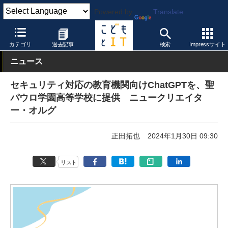
Powered by
Translate
こどもとIT
トピック
先生の働き方改革
カテゴリ
過去記事
検索
Impressサイト
ニュース
セキュリティ対応の教育機関向けChatGPTを、聖
パウロ学園高等学校に提供 ニュークリエイタ
ー・オルグ
正田拓也
2024年1月30日 09:30
リスト