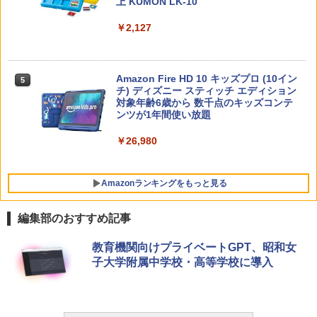
上 KUMON LK-10
￥2,127
ゼロからわかる！ みるみる図形に強く
5
なるマンガ
￥1,430
Amazon Fire HD 10 キッズプロ (10イン
5
チ) ディズニー スティッチ エディション
対象年齢6歳から 数千点のキッズコンテ
ンツが1年間使い放題
￥26,980
Amazonランキングをもっと見る
編集部のおすすめ記事
タッチペンで音が聞ける!はじめてずかん
ThinkFun ボードゲーム 「サーキット・
教育機関向けプライベートGPT、昭和女
1
1
1000 英語つき ([バラエティ])
メイズ」 配線回路をプログラミングする
子大学附属中学校・高等学校に導入
日本語説明書付 8歳~ 76341 誕生日 クリ
スマス
￥5,478
￥3,118