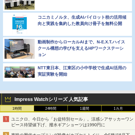
コニカミノルタ、生成AIパイロット校の活用傾
向と実践を集約した教員向け冊子を無料公開
動画制作からローカルAIまで、N-E.X.T.ハイス
クール構想の学びを支えるHPワークステーシ
ョン
NTT東日本、江東区の小中学校で生成AI活用の
実証実験を開始
Impress Watchシリーズ 人気記事
1時間
24時間
1週間
1カ月
ユニクロ、今日から「お盆特別セール」。涼感シアサッカーワン
ピース待望値下げ、撥水ギアショーツは1990円に
東映の歴代オープニング映像がカプセルトイに。全5種で8月下