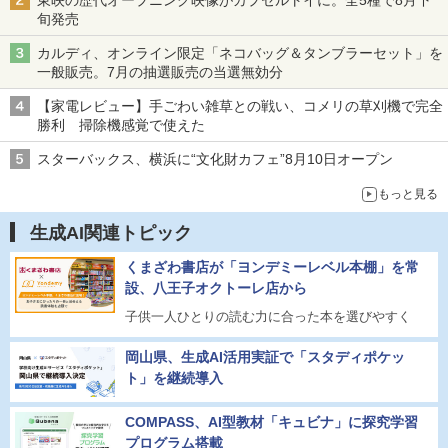
旬発売
カルディ、オンライン限定「ネコバッグ＆タンブラーセット」を
一般販売。7月の抽選販売の当選無効分
【家電レビュー】手ごわい雑草との戦い、コメリの草刈機で完全
勝利 掃除機感覚で使えた
スターバックス、横浜に“文化財カフェ”8月10日オープン
もっと見る
生成AI関連トピック
くまざわ書店が「ヨンデミーレベル本棚」を常
設、八王子オクトーレ店から
子供一人ひとりの読む力に合った本を選びやすく
岡山県、生成AI活用実証で「スタディポケッ
ト」を継続導入
COMPASS、AI型教材「キュビナ」に探究学習
プログラム搭載