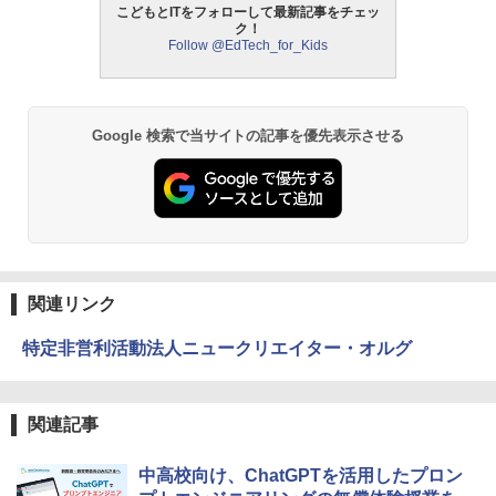
こどもとITをフォローして最新記事をチェッ
ク！
中学英語をもう一度ひとつひとつわかり
2
Follow @EdTech_for_Kids
やすく。改訂版
モルカ: 原子・分子に強くなるカードゲ
2
ーム
￥2,750
￥1,980
Google 検索で当サイトの記事を優先表示させる
仮面ライダー 改造人間 限定ケース版
3
物理実験モデル楽器電磁気教材を教える
3
ダルトンボード/ゴルトンボード物理学、
￥4,290
Galtonplatteの物理的な機器
￥5,800
関連リンク
特定非営利活動法人ニュークリエイター・オルグ
つかめ！理科ダマン 12 最強ロボット決
4
エンジニアリングキット小さなカート -
戦！編
4
クリエイティブトイビルド、シンプルな
メカニックキット|子供向けの可動部品、
￥1,320
ホリデープロジェクト、ギフトイベン
関連記事
ト、誕生日の楽しみ、イースターディス
カバリーを備えたインタラクティブサイ
中高校向け、ChatGPTを活用したプロン
エンスツール