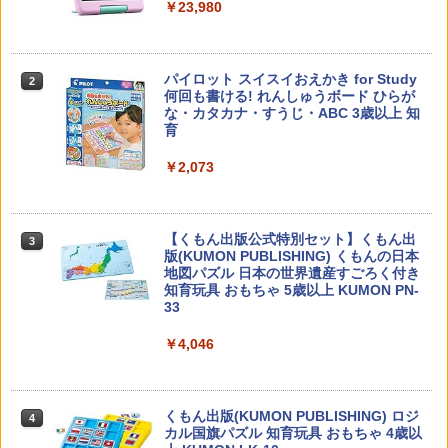
￥23,980
先生のためのGoogle AI完全攻略図鑑
パイロット スイスイおえかき for Study
2
2
何回も書ける! れんしゅうボード ひらが
な・カタカナ・すうじ・ABC 3歳以上 知
￥-
育
￥2,073
カウンセリングとは何か 変化するという
3
こと (講談社現代新書 2787)
【くもん出版公式特別セット】くもん出
3
版(KUMON PUBLISHING) くもんの日本
￥1,540
地図パズル 日本の世界遺産すごろく付き
知育玩具 おもちゃ 5歳以上 KUMON PN-
33
￥4,046
子どもが変わる魔法の言葉
4
￥2,200
くもん出版(KUMON PUBLISHING) ロジ
4
カル国旗パズル 知育玩具 おもちゃ 4歳以