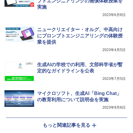
プトエンジニアリングの無償体験授業を
自分の思いを言葉にする こどもアウトプ
5
￥849
実施
ット図鑑 (サンクチュアリ出版)
2023年6月8日
￥1,650
Fernrohr:実験用キャビネット
5
ニュークリエイター・オルグ、中高向け
にプロンプトエンジニアリングの体験授
￥4,746
業を提供
2023年4月5日
生成AIの学校での利用、文部科学省が暫
定的なガイドラインを公表
2023年7月5日
マイクロソフト、生成AI「Bing Chat」
の教育利用について説明会を実施
2023年9月8日
もっと関連記事を見る