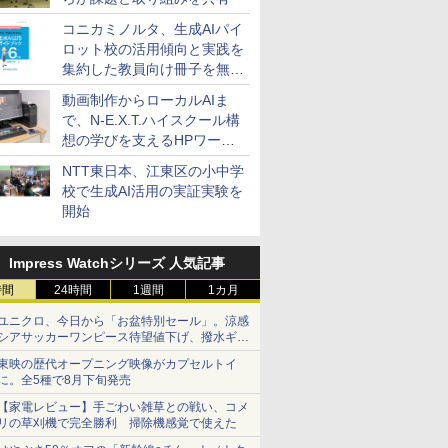
コニカミノルタ、生成AIパイ
ロット校の活用傾向と実践を
集約した教員向け冊子を無料
公開
動画制作からローカルAIま
で、N-E.X.T.ハイスクール構
想の学びを支えるHPワーク
ステーション
NTT東日本、江東区の小中学
校で生成AI活用の実証実験を
開始
Impress Watchシリーズ 人気記事
時間
24時間
1週間
1カ月
ユニクロ、今日から「お盆特別セール」。涼感
シアサッカーワンピース待望値下げ、撥水ギア
ショーツは1990円に
東映の歴代オープニング映像がカプセルトイ
に。全5種で8月下旬発売
【家電レビュー】手ごわい雑草との戦い、コメ
リの草刈機で完全勝利 掃除機感覚で使えた