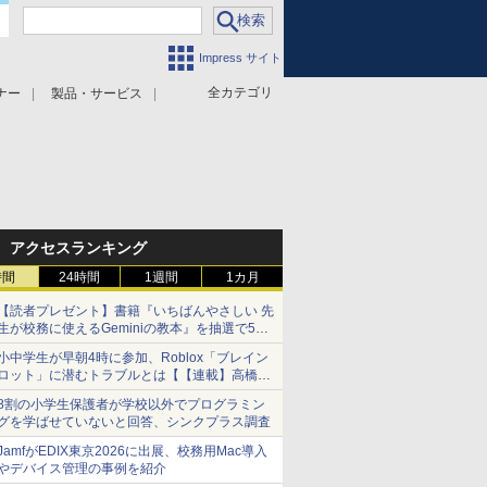
Impress サイト
全カテゴリ
ナー
製品・サービス
アクセスランキング
時間
24時間
1週間
1カ月
【読者プレゼント】書籍『いちばんやさしい 先
生が校務に使えるGeminiの教本』を抽選で5名
様にプレゼント ――応募締切は2026年8月12
小中学生が早朝4時に参加、Roblox「ブレイン
日（水）まで
ロット」に潜むトラブルとは【【連載】高橋暁
子の「親と先生の気になるネット」】
8割の小学生保護者が学校以外でプログラミン
グを学ばせていないと回答、シンクプラス調査
JamfがEDIX東京2026に出展、校務用Mac導入
やデバイス管理の事例を紹介