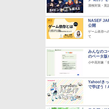
漢検対策・英
NASEF 
公開
ゲーム依存へ
て
みんなのコ
のベータ版
小中高対象「生
Yahoo!
で学ぼう！