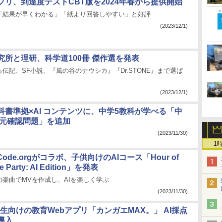
プリ、到達度テストCBT版を2024年春から提供開始
「結果が早くわかる」「紙より回答しやすい」と好評
(2023/12/1)
究所と理研、科学道100冊 傑作選を発表
伝記、SF小説、『風の谷のナウシカ』『Dr.STONE』まで選ば
(2023/12/1)
 教科書準拠×AI コンテンツに、中学5教科が学べる「中
単元確認問題」を追加
(2023/11/30)
1
Code.orgがコラボ、子供向けのAIコース「Hour of
e Party: AI Edition」を発表
楽曲でMVを作成し、AIを楽しく学ぶ
(2023/11/30)
小学生向けの教育Webアプリ「カンガエMAX。」 AI採点
導入