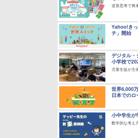
逆算思考で将
Yahoo
チ」開始
デジタル・シ
小学校で20
児童生徒が主
世界6,00
日本でのロ
小中学生が
数学的な考え