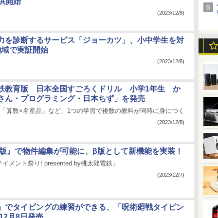
供開始
(2023/12/8)
力を診断するサービス「ジョーカツ」、小中学生を対
地域で実証開始
(2023/12/8)
鉄教育版 日本全国すごろくドリル 小学1年生 か
さん・プログラミング・日本ちず」を発売
」「算数×名産品」など、1つの学習で複数の教科が同時に身につく
(2023/12/8)
育版』で物件編集が可能に、β版として新機能を実装！
メント祭り! presented by桃太郎電鉄」
(2023/12/7)
」でタイピングの練習ができる、「呪術廻戦タイピン
12月8日発売