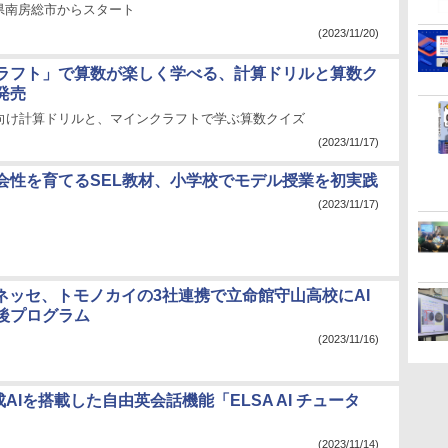
県南房総市からスタート
(2023/11/20)
ラフト」で算数が楽しく学べる、計算ドリルと算数ク
発売
生向け計算ドリルと、マインクラフトで学ぶ算数クイズ
(2023/11/17)
会性を育てるSEL教材、小学校でモデル授業を初実践
(2023/11/17)
、ベネッセ、トモノカイの3社連携で立命館守山高校にAI
後プログラム
(2023/11/16)
成AIを搭載した自由英会話機能「ELSA AI チュータ
(2023/11/14)