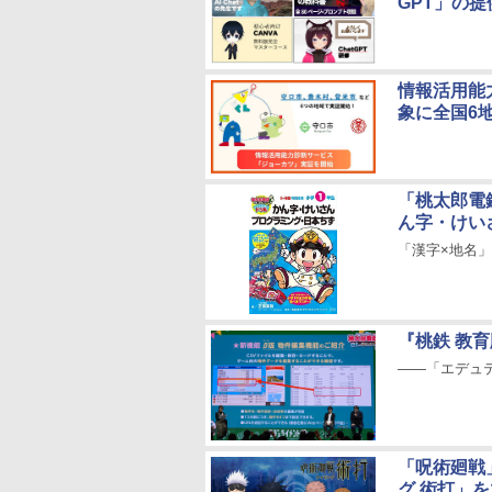
GPT」の提
情報活用能
象に全国6
「桃太郎電
ん字・けい
「漢字×地名
『桃鉄 教
――「エデュテイ
「呪術廻戦
グ 術打」を