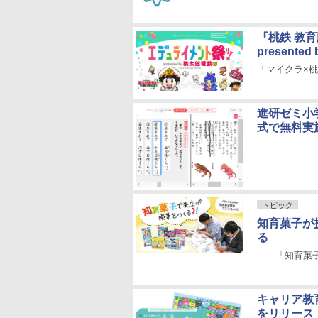
『桃鉄 教
present
「マイクラ×
進研ゼミ小
式で無料実
トピック
知育菓子が
る
――「知育菓
キャリア教
をリリース