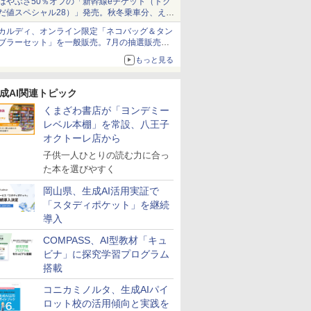
はやぶさ50％オフの「新幹線eチケット（トク
だ値スペシャル28）」発売。秋冬乗車分、えき
ねっと限定
カルディ、オンライン限定「ネコバッグ＆タン
ブラーセット」を一般販売。7月の抽選販売の
当選無効分
もっと見る
成AI関連トピック
くまざわ書店が「ヨンデミー
レベル本棚」を常設、八王子
オクトーレ店から
子供一人ひとりの読む力に合っ
た本を選びやすく
岡山県、生成AI活用実証で
「スタディポケット」を継続
導入
COMPASS、AI型教材「キュ
ビナ」に探究学習プログラム
搭載
コニカミノルタ、生成AIパイ
ロット校の活用傾向と実践を