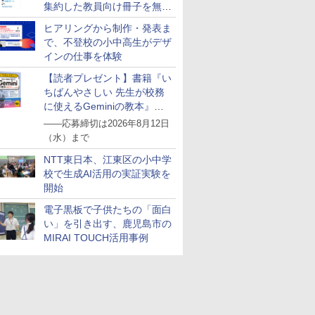
集約した教員向け冊子を無料
公開
ヒアリングから制作・発表ま
で、不登校の小中高生がデザ
インの仕事を体験
【読者プレゼント】書籍『い
ちばんやさしい 先生が校務
に使えるGeminiの教本』を
抽選で5名様にプレゼント
――応募締切は2026年8月12日
（水）まで
NTT東日本、江東区の小中学
校で生成AI活用の実証実験を
開始
電子黒板で子供たちの「面白
い」を引き出す、鹿児島市の
MIRAI TOUCH活用事例