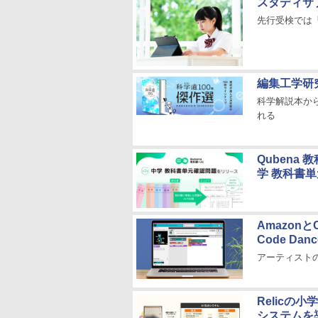
スタディサ
先行受検では
編集工学研
科学解説本から
れる
Qubena
学 教科書
Amazonと
Code Danc
アーティストの
Relicの
システムを