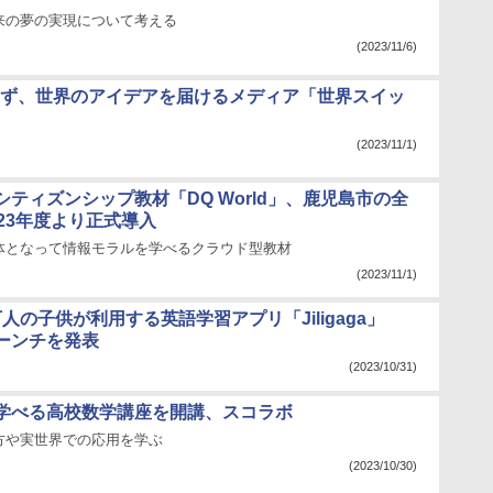
来の夢の実現について考える
(2023/11/6)
!きっず、世界のアイデアを届けるメディア「世界スイッ
(2023/11/1)
ティズンシップ教材「DQ World」、鹿児島市の全
23年度より正式導入
体となって情報モラルを学べるクラウド型教材
(2023/11/1)
0万人の子供が利用する英語学習アプリ「Jiligaga」
ーンチを発表
(2023/10/31)
学べる高校数学講座を開講、スコラボ
方や実世界での応用を学ぶ
(2023/10/30)