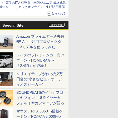
小中高生のIT人材発掘「未踏ジュニア 最終成果
報告会」、リアルとオンラインで11月3日開催
もっと見る
Special Site
Amazon プライムデー過去最
安! Anker注目プロジェクタ
ー3モデルを使ってみた
レイズのプレミアムカー向け
ブランドHOMURAから
「2×9R」が登場！
クリエイティブが作った2万
円台の“小さなピュアオーデ
ィオスピーカー”
SOUNDPEATSのイヤカフ型
イヤフォン「UU2イヤーカ
フ」をイヤカフマニアが語る
マウス、RTX 5060 Ti搭載ゲ
ーミングPCが7万5,000円オ