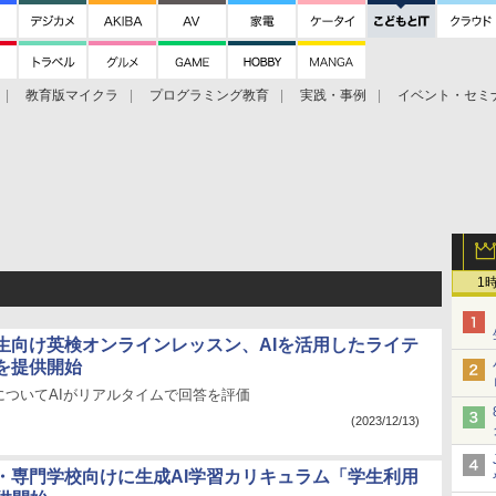
教育版マイクラ
プログラミング教育
実践・事例
イベント・セミ
ツ
1
生向け英検オンラインレッスン、AIを活用したライテ
を提供開始
についてAIがリアルタイムで回答を評価
(2023/12/13)
・専門学校向けに生成AI学習カリキュラム「学生利用