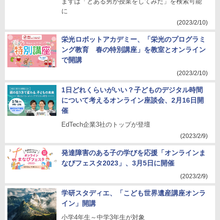
まずは「とある男が授業をしてみた」を検索可能
に
(2023/2/10)
栄光ロボットアカデミー、「栄光のプログラミ
ング教育 春の特別講座」を教室とオンライン
で開講
(2023/2/10)
1日どれくらいがいい？子どものデジタル時間
について考えるオンライン座談会、2月16日開
催
EdTech企業3社のトップが登壇
(2023/2/9)
発達障害のある子の学びを応援「オンラインま
なびフェスタ2023」、3月5日に開催
(2023/2/9)
学研スタディエ、「こども世界遺産講座オンラ
イン」開講
小学4年生～中学3年生が対象