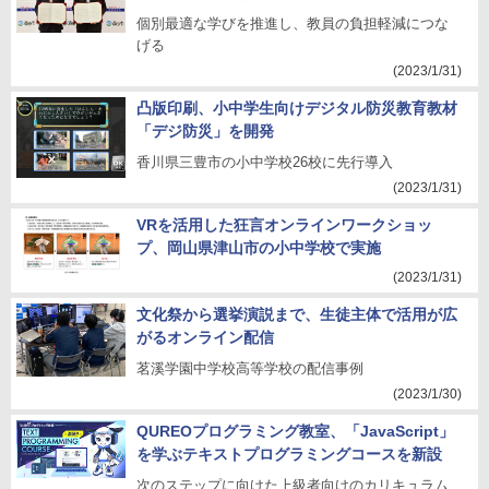
個別最適な学びを推進し、教員の負担軽減につな
げる
(2023/1/31)
凸版印刷、小中学生向けデジタル防災教育教材
「デジ防災」を開発
香川県三豊市の小中学校26校に先行導入
(2023/1/31)
VRを活用した狂言オンラインワークショッ
プ、岡山県津山市の小中学校で実施
(2023/1/31)
文化祭から選挙演説まで、生徒主体で活用が広
がるオンライン配信
茗溪学園中学校高等学校の配信事例
(2023/1/30)
QUREOプログラミング教室、「JavaScript」
を学ぶテキストプログラミングコースを新設
次のステップに向けた上級者向けのカリキュラム