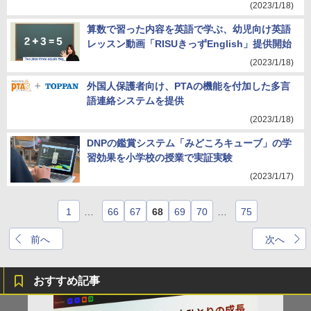
(2023/1/18)
算数で習った内容を英語で学ぶ、幼児向け英語
レッスン動画「RISUきっずEnglish」提供開始
(2023/1/18)
外国人保護者向け、PTAの機能を付加した多言
語連絡システムを提供
(2023/1/18)
DNPの鑑賞システム「みどころキューブ」の学
習効果を小学校の授業で実証実験
(2023/1/17)
1
…
66
67
68
69
70
…
75
前へ
次へ
おすすめ記事