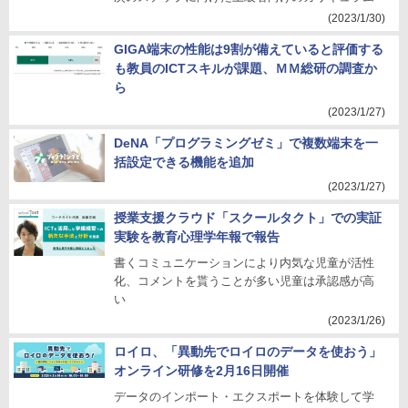
(2023/1/30)
GIGA端末の性能は9割が備えていると評価する
も教員のICTスキルが課題、ＭＭ総研の調査か
ら
(2023/1/27)
DeNA「プログラミングゼミ」で複数端末を一
括設定できる機能を追加
(2023/1/27)
授業支援クラウド「スクールタクト」での実証
実験を教育心理学年報で報告
書くコミュニケーションにより内気な児童が活性
化、コメントを貰うことが多い児童は承認感が高
い
(2023/1/26)
ロイロ、「異動先でロイロのデータを使おう」
オンライン研修を2月16日開催
データのインポート・エクスポートを体験して学