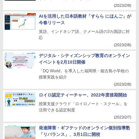
(2023/2/9)
AIを活用した日本語教材「すらら にほんご」が
今春リリース
英語、インドネシア語、クメール語の3カ国語に対
応
(2023/2/8)
デジタル・シティズンシップ教育のオンライン
イベントを2月10日開催
「DQ World」を導入した福岡県・能古島小学校の
授業実践を紹介
(2023/2/8)
ロイロ認定ティーチャー、2022年度後期開始
授業支援クラウド「ロイロノート・スクール」を
活用できる認定制度
(2023/2/7)
発達障害・ギフテッドのオンライン個別指導塾
「リバランス」、3月1日に開校