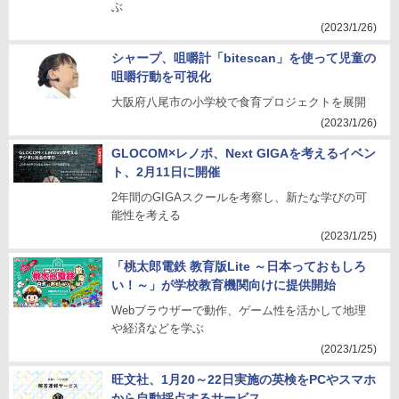
ぶ
(2023/1/26)
シャープ、咀嚼計「bitescan」を使って児童の
咀嚼行動を可視化
大阪府八尾市の小学校で食育プロジェクトを展開
(2023/1/26)
GLOCOM×レノボ、Next GIGAを考えるイベン
ト、2月11日に開催
2年間のGIGAスクールを考察し、新たな学びの可
能性を考える
(2023/1/25)
「桃太郎電鉄 教育版Lite ～日本っておもしろ
い！～」が学校教育機関向けに提供開始
Webブラウザーで動作、ゲーム性を活かして地理
や経済などを学ぶ
(2023/1/25)
旺文社、1月20～22日実施の英検をPCやスマホ
から自動採点するサービス