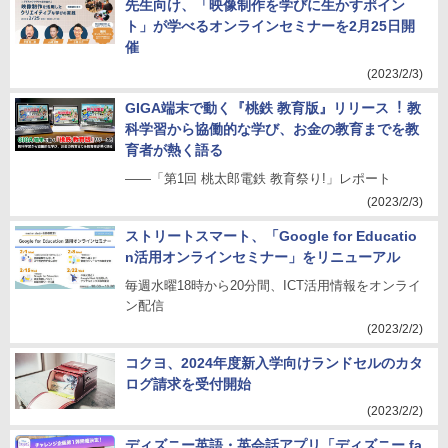
先生向け、「映像制作を学びに生かすポイン
ト」が学べるオンラインセミナーを2月25日開
催
(2023/2/3)
GIGA端末で動く『桃鉄 教育版』リリース︕ 教
科学習から協働的な学び、お⾦の教育までを教
育者が熱く語る
――「第1回 桃太郎電鉄 教育祭り!」レポート
(2023/2/3)
ストリートスマート、「Google for Educatio
n活用オンラインセミナー」をリニューアル
毎週水曜18時から20分間、ICT活用情報をオンライ
ン配信
(2023/2/2)
コクヨ、2024年度新入学向けランドセルのカタ
ログ請求を受付開始
(2023/2/2)
ディズニー英語・英会話アプリ「ディズニー fa