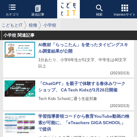
カテゴリ
過去記事
検索
Impressサイト
こどもとIT
校種
小学校
小学校 関連記事
AI教材「らっこたん」を使ったタイピングスキ
ル調査結果が公開
1分あたり、小学6年生が51文字、中学生は40文字
以上
(2023/2/13)
「ChatGPT」を親子で体験する春休みワーク
ショップ、 CA Tech Kidsが3月26日開催
Tech Kids Schoolに通う生徒対象
(2023/2/13)
学習指導要領コードから教育YouTube動画の検
索が可能に、「eTeachers GIGA SCHOOL」
で提供