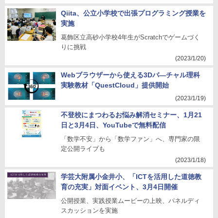
Qiita、公立小学校で出張プログラミング授業を
実施
葛飾区立高砂小学校4年生がScratchでゲームづく
りに挑戦
(2023/1/20)
Webブラウザーから使える3Dバ―チャル理科
実験教材「QuestCloud」提供開始
(2023/1/19)
不登校にまつわるお悩み解消セミナー、1月21
日と3月4日、YouTubeで無料配信
「数学不安」から「数学ファン」へ、専門家の限
定公開ライブも
(2023/1/18)
学芸大附属小金井小、「ICTを活用した道徳教
育の充実」対面イベント、3月4日開催
公開授業、実践授業ムービーの上映、パネルディ
スカッションを実施