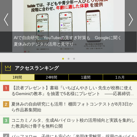
AIで自由研究、YouTubeの見すぎ対策も Googleに聞く
夏休みのデジタル活用と見守り
●
●
●
アクセスランキング
1時間
24時間
1週間
1カ月
【読者プレゼント】書籍『いちばんやさしい 先生が校務に使え
るGeminiの教本』を抽選で5名様にプレゼント ――応募締切は
2026年8月12日（水）まで
夏休みの自由研究にも活用！ 棚田フォトコンテストが8月3日か
ら作品募集開始
コニカミノルタ、生成AIパイロット校の活用傾向と実践を集約し
た教員向け冊子を無料公開
バッファロー、子供にも安心な「半固体電解質」採用のモバイル