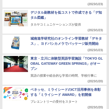
(2023/1/23)
デジタル副教材を低コストで作成できる「デ知
タル図鑑」
タカヤコミュニケーションズが提供
(2023/1/23)
城南進学研究社のオンライン学習教材「デキタ
ス」、ヨドバシカメラでパッケージ販売開始
(2023/1/23)
東京・立川に体験型英語学習施設「TOKYO GL
OBAL GATEWAY GREEN SPRINGS」がオー
プン
英語の授業や総合的な学習の時間、学校⾏事に
(2023/1/20)
ベネッセ、ミライシードのICT活用事例を表彰
する「ミライシード AWARD」を初開催
プレエントリーの受付をスタート
(2023/1/20)