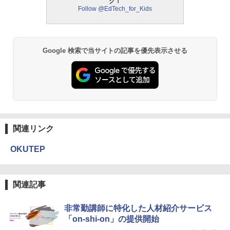
ク！
Follow @EdTech_for_Kids
モルカ: 原子・分子に強くなるカードゲ
2
ーム
￥1,980
Google 検索で当サイトの記事を優先表示させる
物理実験モデル楽器電磁気教材を教える
3
ダルトンボード/ゴルトンボード物理学、
Galtonplatteの物理的な機器
￥5,800
関連リンク
OKUTEP
エンジニアリングキット小さなカート -
4
クリエイティブトイビルド、シンプルな
メカニックキット|子供向けの可動部品、
ホリデープロジェクト、ギフトイベン
関連記事
ト、誕生日の楽しみ、イースターディス
カバリーを備えたインタラクティブサイ
非常勤講師に特化した人材紹介サービス
エンスツール
「on-shi-on」の提供開始
￥849