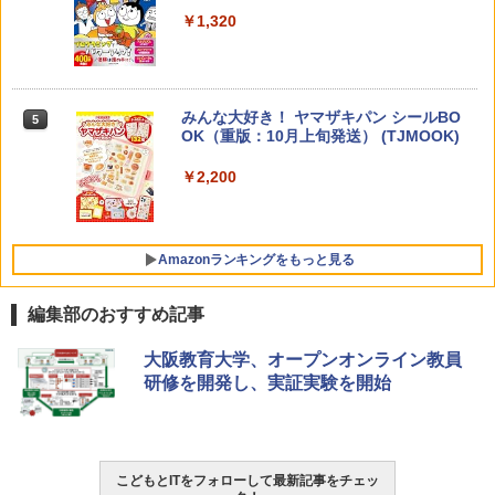
￥1,320
￥1,870
Amazon Fire HD 10 キッズプロ (10イン
4
チ) ディズニー スティッチ エディション
対象年齢6歳から 数千点のキッズコンテ
ンツが1年間使い放題
みんな大好き！ ヤマザキパン シールBO
5
ゼロからわかる！ みるみる図形に強く
5
￥26,980
OK（重版：10月上旬発送） (TJMOOK)
なるマンガ
￥2,200
￥1,430
くもん出版(KUMON PUBLISHING) ロジ
5
カル国旗パズル 知育玩具 おもちゃ 4歳以
上 KUMON LK-10
Amazonランキングをもっと見る
￥2,127
編集部のおすすめ記事
ThinkFun ボードゲーム 「サーキット・
大阪教育大学、オープンオンライン教員
1
メイズ」 配線回路をプログラミングする
研修を開発し、実証実験を開始
日本語説明書付 8歳~ 76341 誕生日 クリ
スマス
￥3,118
こどもとITをフォローして最新記事をチェッ