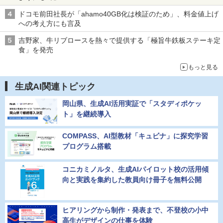
ドコモ前田社長が「ahamo40GB化は検証のため」、料金値上げ
への考え方にも言及
吉野家、牛リブロースを熱々で提供する「極旨牛鉄板ステーキ定
食」を発売
もっと見る
生成AI関連トピック
岡山県、生成AI活用実証で「スタディポケッ
ト」を継続導入
COMPASS、AI型教材「キュビナ」に探究学習
プログラム搭載
コニカミノルタ、生成AIパイロット校の活用傾
向と実践を集約した教員向け冊子を無料公開
ヒアリングから制作・発表まで、不登校の小中
高生がデザインの仕事を体験