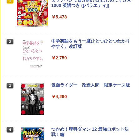
1
1
1
ンチ) ピンク 対象年齢3歳から 数千点の
1000 英語つき ([バラエティ])
キッズコンテンツが1年間使い放題
￥-
￥5,478
￥23,980
中学英語をもう一度ひとつひとつわかり
2
子どもが変わる魔法の言葉
パイロット スイスイおえかき for Study
2
2
やすく。改訂版
何回も書ける! れんしゅうボード ひらが
な・カタカナ・すうじ・ABC 3歳以上 知
￥2,200
￥2,750
育
￥2,073
仮面ライダー 改造人間 限定ケース版
3
カウンセリングとは何か 変化するという
3
こと (講談社現代新書 2787)
【くもん出版公式特別セット】くもん出
3
￥4,290
版(KUMON PUBLISHING) くもんの日本
￥1,540
地図パズル 日本の世界遺産すごろく付き
知育玩具 おもちゃ 5歳以上 KUMON PN-
33
￥4,046
つかめ！理科ダマン 12 最強ロボット決
4
「ことばで伝える」ができない子どもた
4
戦！編
ち 誰が〈ことばの力〉を育てるのか