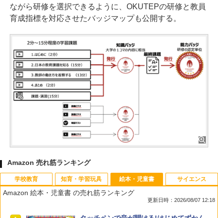
ながら研修を選択できるように、OKUTEPの研修と教員
育成指標を対応させたバッジマップも公開する。
Amazon 売れ筋ランキング
学校教育
知育・学習玩具
絵本・児童書
サイエンス
Amazon 絵本・児童書 の売れ筋ランキング
更新日時：2026/08/07 12:18
先生のためのGoogle AI完全攻略図鑑
Amazon Fire HD 10 キッズモデル (10イ
タッチペンで音が聞ける!はじめてずかん