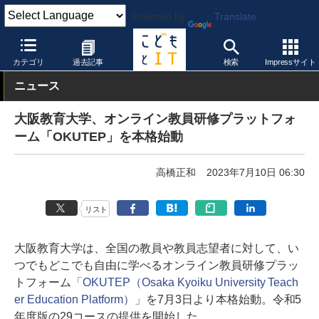
Powered by
Translate
こどもとIT
製品・サービス
人材育成・研修
カテゴリ
過去記事
検索
Impressサイト
ニュース
大阪教育大学、オンライン教員研修プラットフォ
ーム「OKUTEP」を本格始動
高橋正和
2023年7月10日 06:30
リスト
大阪教育大学は、全国の教員や教員志望者に対して、い
つでもどこでも自由に学べるオンライン教員研修プラッ
トフォーム
「OKUTEP（Osaka Kyoiku University Teach
er Education Platform）」
を7月3日より本格始動。令和5
年度版の29コースの提供を開始した。