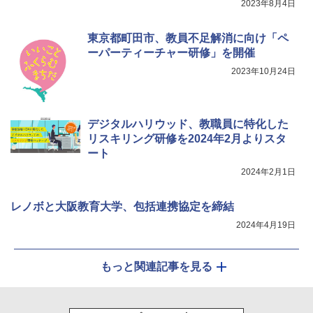
2023年8月4日
東京都町田市、教員不足解消に向け「ペ
Fernrohr:実験用キャビネット
5
ーパーティーチャー研修」を開催
2023年10月24日
￥4,722
デジタルハリウッド、教職員に特化した
リスキリング研修を2024年2月よりスタ
ート
2024年2月1日
レノボと大阪教育大学、包括連携協定を締結
2024年4月19日
もっと関連記事を見る