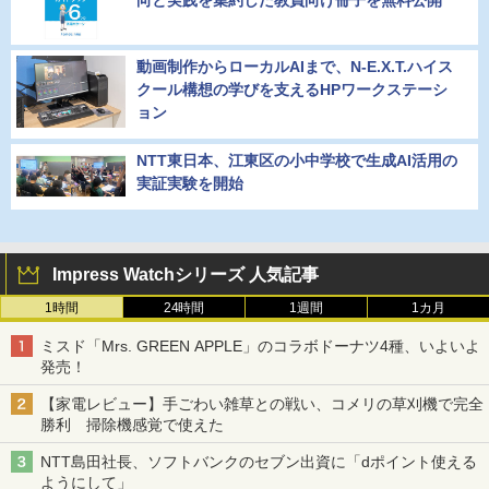
動画制作からローカルAIまで、N-E.X.T.ハイス
クール構想の学びを支えるHPワークステーシ
ョン
NTT東日本、江東区の小中学校で生成AI活用の
実証実験を開始
Impress Watchシリーズ 人気記事
1時間
24時間
1週間
1カ月
ミスド「Mrs. GREEN APPLE」のコラボドーナツ4種、いよいよ
発売！
【家電レビュー】手ごわい雑草との戦い、コメリの草刈機で完全
勝利 掃除機感覚で使えた
NTT島田社長、ソフトバンクのセブン出資に「dポイント使える
ようにして」