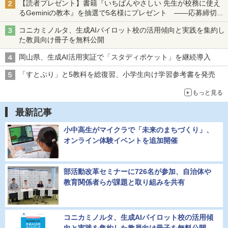
【読者プレゼント】書籍『いちばんやさしい 先生が校務に使え
るGeminiの教本』を抽選で5名様にプレゼント ――応募締切は
2026年8月12日（水）まで
コニカミノルタ、生成AIパイロット校の活用傾向と実践を集約し
た教員向け冊子を無料公開
岡山県、生成AI活用実証で「スタディポケット」を継続導入
「すとぷり」と5教科を総復習、小学生向け学習参考書を発売
もっと見る
最新記事
小中高生がマイクラで「未来のまちづくり」、
オンライン体験イベントを追加開催
部活動改革セミナーに726名が参加、自治体や
教育関係者らが課題と取り組みを共有
コニカミノルタ、生成AIパイロット校の活用傾
向と実践を集約した教員向け冊子を無料公開