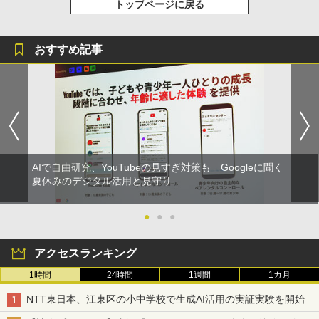
トップページに戻る
おすすめ記事
AIで自由研究、YouTubeの見すぎ対策も Googleに聞く
夏休みのデジタル活用と見守り
●
●
●
アクセスランキング
1時間
24時間
1週間
1カ月
NTT東日本、江東区の小中学校で生成AI活用の実証実験を開始