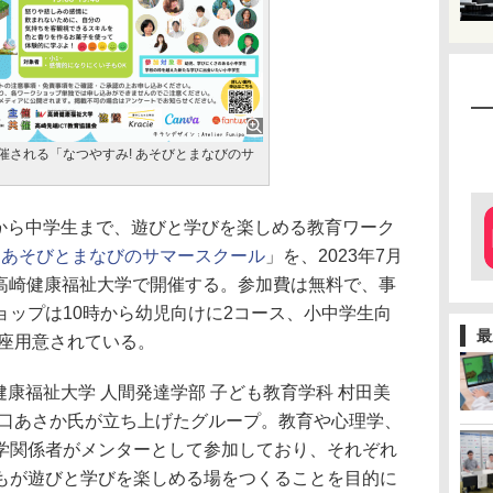
催される「なつやすみ! あそびとまなびのサ
児から中学生まで、遊びと学びを楽しめる教育ワーク
! あそびとまなびのサマースクール
」を、2023年7月
 高崎健康福祉大学で開催する。参加費は無料で、事
ョップは10時から幼児向けに2コース、小中学生向
最
講座用意されている。
健康福祉大学 人間発達学部 子ども教育学科 村田美
関口あさか氏が立ち上げたグループ。教育や心理学、
学関係者がメンターとして参加しており、それぞれ
もが遊びと学びを楽しめる場をつくることを目的に