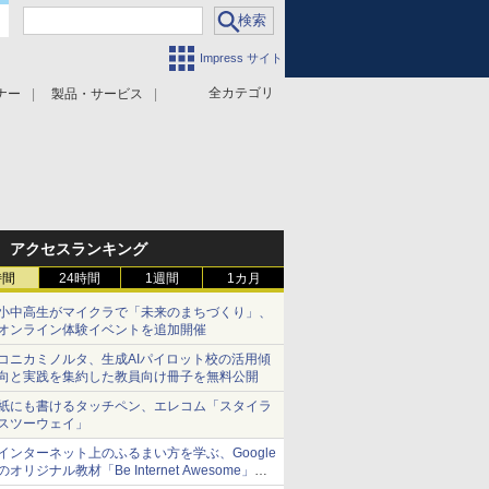
Impress サイト
全カテゴリ
ナー
製品・サービス
アクセスランキング
時間
24時間
1週間
1カ月
小中高生がマイクラで「未来のまちづくり」、
オンライン体験イベントを追加開催
コニカミノルタ、生成AIパイロット校の活用傾
向と実践を集約した教員向け冊子を無料公開
紙にも書けるタッチペン、エレコム「スタイラ
スツーウェイ」
インターネット上のふるまい方を学ぶ、Google
のオリジナル教材「Be Internet Awesome」
【【連載】どれ使う？プログラミング教育ツー