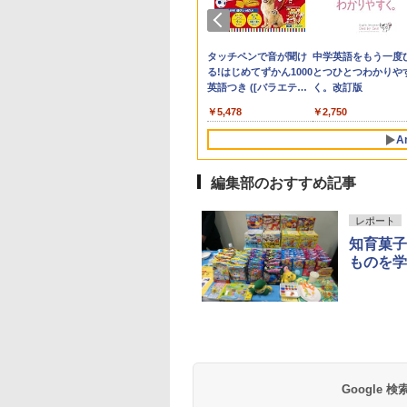
の子だけずるい」
ん出版(KUMON
受験ムビスタ 八澤
子どもの有能さを引き
ソニック タイマー ト
【改訂版】Z会 速読英
先生のためのGoogle
Amazon Fire HD 10 キ
タッチペンで音が聞け
子どもが変わる魔法
パイロット スイスイ
中学英語をもう一度
くなる学校 合理
LISHING) くもん
った6時間で古典
出す教科教育とは
キ・サポ 時っ感タイマ
熟語｜大学受験の定
AI完全攻略図鑑
ッズモデル (10インチ)
る!はじめてずかん1000
言葉
えかき for Study 何
とつひとつわかりや
慮を支える基礎的
そろばん120 知育
 MOVIE×STUDY
ー 10cm ブルー LVL-
番！ 効率的な速読学習
ピンク 対象年齢3歳か
英語つき ([バラエテ
も書ける! れんしゅ
く。改訂版
￥2,310
￥-
￥2,200
整備
 おもちゃ 3歳以上
8439-B
で熟語をマスター
ら 数千点のキッズコン
ィ])
ボード ひらがな・カ
420
882
870
￥1,983
￥1,320
￥23,980
￥5,478
￥2,073
￥2,750
ON WC-22
テンツが1年間使い放題
カナ・すうじ・ABC 
歳以上 知育
A
編集部のおすすめ記事
10
1
2
レポート
知育菓子
ものを学
e Kristalle selbst
Glitzer-Diamanten:
ThinkFun ボードゲー
モルカ: 原子・分子
hten:
Experimentierkasten
ム 「サーキット・メイ
強くなるカードゲー
erimentierkasten
ズ」 配線回路をプログ
￥3,258
￥1,980
ラミングする 日本語説
Google
767
￥3,118
明書付 8歳~ 76341 誕