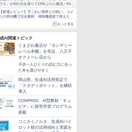
ウス」がAIの力を借りて15年ぶりに復活／64bit
化、Windows 10/11、「Chrome」も走り回
【家電レビュー】手ごわい雑草との戦い、コメ
る。復活記念で2026年末まで500円
リの草刈機で完全勝利 掃除機感覚で使えた
もっと見る
成AI関連トピック
くまざわ書店が「ヨンデミー
レベル本棚」を常設、八王子
オクトーレ店から
子供一人ひとりの読む力に合っ
た本を選びやすく
岡山県、生成AI活用実証で
「スタディポケット」を継続
導入
COMPASS、AI型教材「キュ
ビナ」に探究学習プログラム
搭載
コニカミノルタ、生成AIパイ
ロット校の活用傾向と実践を