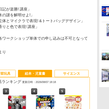
記が楽勝! 講座」
水の謎を解明せよ!」
体とマイクラで表現! &トートバッグデザイン」
りと色で表現! 講座」
各ワークショップ単体での申し込みは不可となって
より
学習玩具
絵本・児童書
サイエンス
れ筋ランキング
更新日時：2026/08/07 18:18
3
3
3
4
4
4
5
5
5
6
6
6