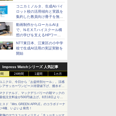
コニカミノルタ、生成AIパイ
ロット校の活用傾向と実践を
集約した教員向け冊子を無料
公開
動画制作からローカルAIま
で、N-E.X.T.ハイスクール構
想の学びを支えるHPワーク
ステーション
NTT東日本、江東区の小中学
校で生成AI活用の実証実験を
開始
Impress Watchシリーズ 人気記事
時間
24時間
1週間
1カ月
ユニクロ、今日から「お盆特別セール」。涼感
シアサッカーワンピース待望値下げ、撥水ギア
ショーツは1990円に
マクドナルド、マックデリバリーの朝マックの
最低注文料金が500円値上げ。8月18日より
1,500円から受付
ミスド「Mrs. GREEN APPLE」のコラボドーナ
ツ4種、いよいよ発売！
老舗のマウスユーティリティ「チューチューマ