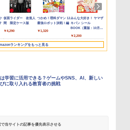
の
お
ひ
カウンセリングとは何
【くもん出版公式特別
仮面ライダー 改造人
「ことばで伝える」が
Amazon Fire HD 10 キ
つかめ！理科ダマン 12
ゼロからわかる！ み
くもん出版(KUMON
みんな大好き！ ヤマザ
向山洋一の系
Joyreal モ
【第72回青
回
す
か 変化するということ
セット】くもん出版
間 限定ケース版
できない子どもたち 誰
ッズプロ (10インチ) デ
最強ロボット決戦！編
るみる図形に強くなる
PUBLISHING) ロジカ
キパン シール
先へ 授業の
リ ビジーボー
想文全国コン
う
(講談社現代新書 2787)
(KUMON
が〈ことばの力〉を育
ィズニー スティッチ
マンガ
ル国旗パズル 知育玩具
BOOK（重版：10月上
則: 教育技術
具 1 2 3歳
題図書】まだ
￥4,290
￥1,320
タ
PUBLISHING) くもん
てるのか
エディション 対象年齢
おもちゃ 4歳以上
旬発送） (TJMOOK)
可能性を伸ば
ント男の子 女
から (ポプラ物
￥1,540
￥4,046
￥1,870
￥26,980
￥1,430
￥2,127
￥2,200
￥2,750
￥2,959
￥1,540
3
の日本地図パズル 日本
6歳から 数千点のキッ
KUMON LK-10
玩具 LED お
の世界遺産すごろく付
ズコンテンツが1年間
先知育 早期開
mazonランキングをもっと見る
き 知育玩具 おもちゃ 5
使い放題
ンダード・エ
歳以上 KUMON PN-33
ン)
3
4
5
6
は学習に活用できる？ゲームやSNS、AI、新しい
びに取り入れる教育者の挑戦
に
物理実験モデル楽器電
エンジニアリングキッ
Fernrohr:実験用キャ
KOSMOS(コ
ム
磁気教材を教えるダル
ト小さなカート - クリ
ビネット
617158 フ
トンボード/ゴルトンボ
エイティブトイビル
スワーリング
￥4,746
ード物理学、
ド、シンプルなメカニ
ニ 先史時代
 検索で当サイトの記事を優先表示させる
￥5,800
￥849
￥5,592
Galtonplatteの物理的
ックキット|子供向けの
気づける 実験