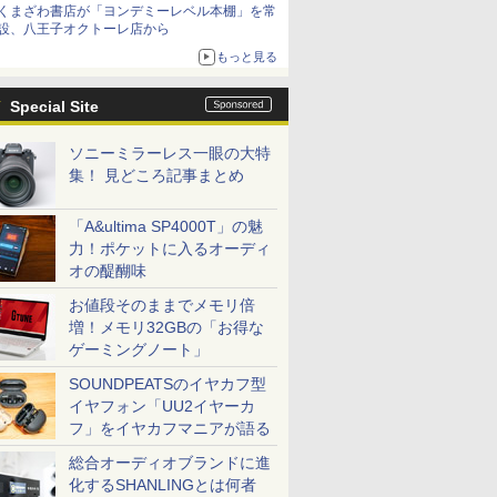
くまざわ書店が「ヨンデミーレベル本棚」を常
ル】
設、八王子オクトーレ店から
もっと見る
Special Site
ソニーミラーレス一眼の大特
集！ 見どころ記事まとめ
「A&ultima SP4000T」の魅
力！ポケットに入るオーディ
オの醍醐味
お値段そのままでメモリ倍
増！メモリ32GBの「お得な
ゲーミングノート」
SOUNDPEATSのイヤカフ型
イヤフォン「UU2イヤーカ
フ」をイヤカフマニアが語る
総合オーディオブランドに進
化するSHANLINGとは何者