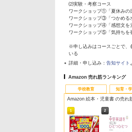
⑵実験・考察コース
ワークショップ①「夏休みの日
ワークショップ③「つかめる
ワークショップ④「感想文を立
ワークショップ⑤「気持ちを香
※申し込みはコースごとで、
いる
詳細・申し込み：
告知サイト
Amazon 売れ筋ランキング
学校教育
知育・
Amazon 絵本・児童書 の売
10
10
10
1
1
1
2
2
2