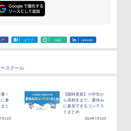
な機器
可動部品、ホリデープ
歳からのお子
ロジェクト、ギフトイ
心者向けセット
ベント、誕生日の楽し
物 洗面器 ピ
み、イースターディス
飾 多言語対応
カバリーを備えたイン
タラクティブサイエン
スツール
ェア
はてブ
note
LinkedIn
マースクール
本番！
【随時更新】小学生か
みに参
ら高校生まで、夏休み
トまと
に参加できるコンテス
トまとめ
年7月11日
2023年7月12日