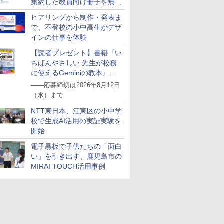
集約した教員向け冊子を無料
公開
ヒアリングから制作・発表ま
で、不登校の小中高生がデザ
インの仕事を体験
【読者プレゼント】書籍『い
ちばんやさしい 先生が校務
に使えるGeminiの教本』を
抽選で5名様にプレゼント
――応募締切は2026年8月12日
（水）まで
NTT東日本、江東区の小中学
校で生成AI活用の実証実験を
開始
電子黒板で子供たちの「面白
い」を引き出す、鹿児島市の
MIRAI TOUCH活用事例
7
7
7
8
8
8
9
9
9
10
10
10