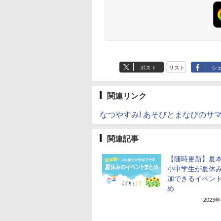
生日 クリスマス
ポスト
リスト
シ
関連リンク
なつやすみ! あそびとまなびのサ
関連記事
【随時更新】夏
小中学生が夏休
加できるイベン
め
2023