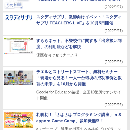
(2022/9/27)
スタディサプリ、教師向けイベント「スタディ
サプリ TEACHERS LIVE」を10月5日開催
(2022/9/27)
すららネット、不登校生に関する「出席扱い制
度」の利用法などを解説
保護者向けセミナーより
(2022/9/26)
チエルとストリートスマート、無料セミナー
「現場から見る！一人一台環境の成功事例と教
育の未来」を10月から開催
Google for Education後援、全国10箇所でオンサイ
ト開催
(2022/9/26)
札幌初！「ぷよぷよプログラミング講座」in S
apporo Game Camp、参加費無料！
eスポーツプロ選手が指導する本格的プログラミン