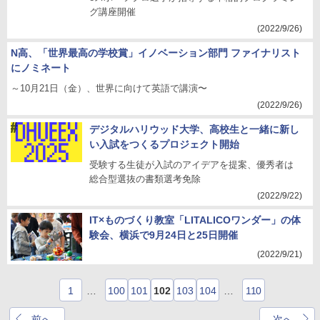
グ講座開催
(2022/9/26)
N高、「世界最高の学校賞」イノベーション部門 ファイナリスト
にノミネート
～10月21日（金）、世界に向けて英語で講演〜
(2022/9/26)
デジタルハリウッド大学、高校生と一緒に新し
い入試をつくるプロジェクト開始
受験する生徒が入試のアイデアを提案、優秀者は
総合型選抜の書類選考免除
(2022/9/22)
IT×ものづくり教室「LITALICOワンダー」の体
験会、横浜で9月24日と25日開催
(2022/9/21)
1
…
100
101
102
103
104
…
110
前へ
次へ