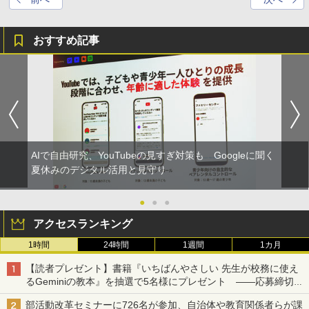
おすすめ記事
AIで自由研究、YouTubeの見すぎ対策も Googleに聞く
夏休みのデジタル活用と見守り
●
●
●
アクセスランキング
1時間
24時間
1週間
1カ月
【読者プレゼント】書籍『いちばんやさしい 先生が校務に使え
るGeminiの教本』を抽選で5名様にプレゼント ――応募締切は
2026年8月12日（水）まで
部活動改革セミナーに726名が参加、自治体や教育関係者らが課