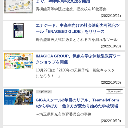
まで、3年間の学校支援を開始
青楓館高等学院と連携、提携校を10校募集
(2022/10/21)
エナジード、中高生向けの社会適応力可視化ツ
ール「ENAGEED GLIDE」をリリース
総合型選抜入試に必要とされる力を測れるツール
(2022/10/20)
IMAGICA GROUP、気象を学ぶ体験型教育ワー
クショップを開催
10月29日は「2100年の天気予報 気象キャスター
になろう！！」
(2022/10/20)
トピック
GIGAスクール2年目のリアル、TeamsやForm
sから学び方・働き方が変わり始めた学校現場
～埼玉県和光市教育委員会の事例
(2022/10/19)