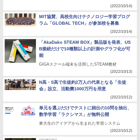
(2022/10/14)
MIT協賛、高校生向けテクノロジー学習プログ
ラム「GLOBAL TECH」が参加校を募集
(2022/10/14)
「AkaDako STEAM BOX」製品版を発表、US
B接続だけで10種類以上の計測やグラフ化が可
能
GIGAスクール端末を活用したSTEAM教材
(2022/10/13)
N高・S高で生徒約2万人の代表となる「生徒
会」設立、活動費1000万円を用意
(2022/10/12)
単元を選ぶだけでテストに頻出の10問を抽出、
数学学習「ラクシマス」が無料公開
東大生のアイデアから生まれた学習システム
(2022/10/12)