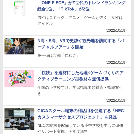
「ONE PIECE」がZ世代のトレンドランキング
総合1位、「TikTok」が2位
男性はコミック、アニメ、ゲームが強く、女性は
アイドル
(2022/10/19)
N高・S高、VRで史跡や観光地を訪問する「バ
ーチャルツアー」を開始
第一弾は京都「仁和寺」
(2022/10/19)
「桃鉄」を題材にした地理×ゲームづくりのア
クティブラーニング型教材を無償提供
全国の小学校向け。学習指導要領対応・指導案付
き
(2022/10/19)
GIGAスクール端末の利活用を促進する「NEC
カスタマーサクセスプロジェクト」を発足
NECの端末を配備している小中学校を中心に研修
やサポート実施、今年度無料