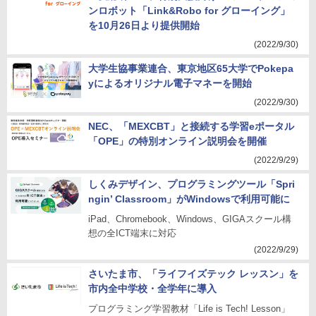
ンロボット「Link&Robo for グローイング」
を10月26日より提供開始
(2022/9/30)
大学生協事業連合、東京地区65大学でPokepa
yによるオリジナル電子マネーを開始
(2022/9/30)
NEC、「MEXCBT」と接続する学習eポータル
「OPE」の特別オンライン説明会を開催
(2022/9/29)
しくみデザイン、プログラミングツール「Spri
ngin’ Classroom」がWindowsで利用可能に
iPad、Chromebook、Windows、GIGAスクール構
想の全ICT端末に対応
(2022/9/29)
さいたま市、「ライフイズテック レッスン」を
市内全中学校・全学年に導入
プログラミング学習教材「Life is Tech! Lesson」