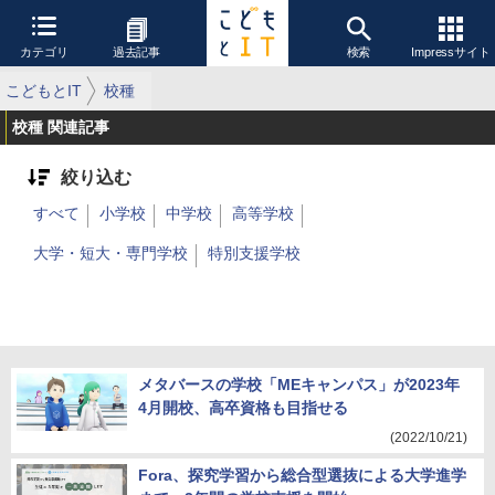
カテゴリ
過去記事
検索
Impressサイト
こどもとIT
校種
校種 関連記事
絞り込む
すべて
小学校
中学校
高等学校
大学・短大・専門学校
特別支援学校
メタバースの学校「MEキャンパス」が2023年
4月開校、高卒資格も目指せる
(2022/10/21)
Fora、探究学習から総合型選抜による大学進学