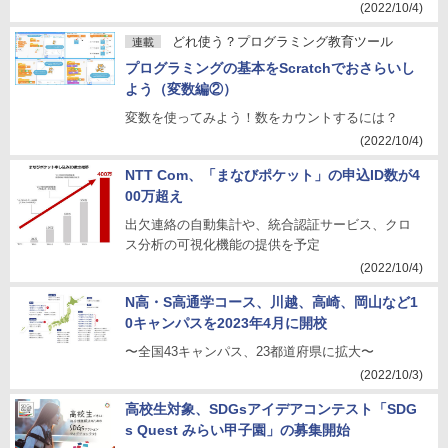
(2022/10/4)
どれ使う？プログラミング教育ツール
連載
プログラミングの基本をScratchでおさらいし
よう（変数編②）
変数を使ってみよう！数をカウントするには？
(2022/10/4)
NTT Com、「まなびポケット」の申込ID数が4
00万超え
出欠連絡の自動集計や、統合認証サービス、クロ
ス分析の可視化機能の提供を予定
(2022/10/4)
N高・S高通学コース、川越、高崎、岡山など1
0キャンパスを2023年4月に開校
〜全国43キャンパス、23都道府県に拡大〜
(2022/10/3)
高校生対象、SDGsアイデアコンテスト「SDG
s Quest みらい甲子園」の募集開始