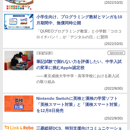
(2022/10/3)
小学生向け、プログラミング教材とマンガを10
月期間中、無償同時公開
「QUREOプログラミング教室」と小学館「コロコ
ロイチバン！」が「デジタルの日」に賛同
(2022/10/3)
トピック
筆記試験で測れない⼒を評価したい、中学⼊試
の変革に挑むApple認定校
――東京成徳大学中学・高等学校における新入試
の取り組み
(2022/9/30)
Nintendo Switchに英検と漢検の学習ソフト
「英検スマート対策」と「漢検スマート対策」
を12月8日発売
(2022/9/30)
三菱総研DCS、特別支援向けコミュニケーショ