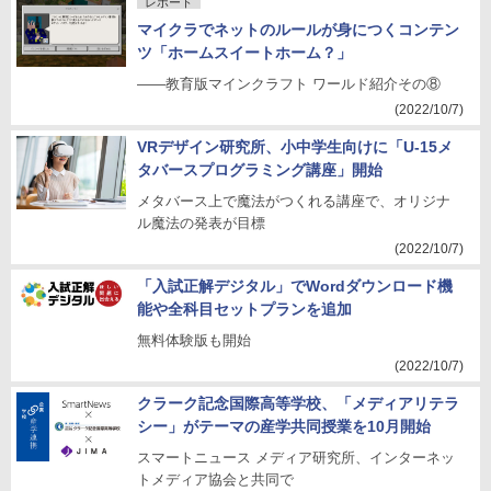
レポート
マイクラでネットのルールが身につくコンテン
ツ「ホームスイートホーム？」
――教育版マインクラフト ワールド紹介その⑧
(2022/10/7)
VRデザイン研究所、小中学生向けに「U-15メ
タバースプログラミング講座」開始
メタバース上で魔法がつくれる講座で、オリジナ
ル魔法の発表が目標
(2022/10/7)
「入試正解デジタル」でWordダウンロード機
能や全科目セットプランを追加
無料体験版も開始
(2022/10/7)
クラーク記念国際高等学校、「メディアリテラ
シー」がテーマの産学共同授業を10月開始
スマートニュース メディア研究所、インターネッ
トメディア協会と共同で