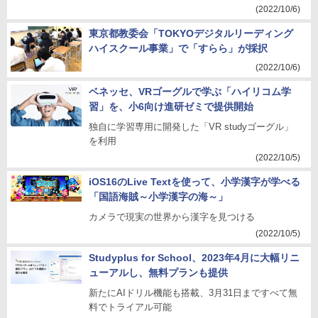
(2022/10/6)
東京都教委会「TOKYOデジタルリーディング
ハイスクール事業」で「すらら」が採択
(2022/10/6)
ベネッセ、VRゴーグルで学ぶ「ハイリコム学
習」を、小6向け進研ゼミで提供開始
独自に学習専用に開発した「VR studyゴーグル」
を利用
(2022/10/5)
iOS16のLive Textを使って、小学漢字が学べる
「国語海賊～小学漢字の海～」
カメラで現実の世界から漢字を見つける
(2022/10/5)
Studyplus for School、2023年4月に大幅リニ
ューアルし、無料プランも提供
新たにAIドリル機能も搭載、3月31日まですべて無
料でトライアル可能