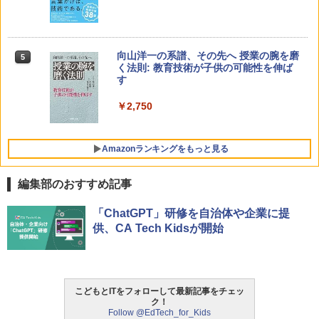
向山洋一の系譜、その先へ 授業の腕を磨
5
く法則: 教育技術が子供の可能性を伸ば
す
￥2,750
Amazonランキングをもっと見る
編集部のおすすめ記事
Amazon Fire HD 10 キッズモデル (10イ
タッチペンで音が聞ける!はじめてずかん
ThinkFun ボードゲーム 「サーキット・
「ChatGPT」研修を自治体や企業に提
1
1
1
ンチ) ピンク 対象年齢3歳から 数千点の
1000 英語つき ([バラエティ])
メイズ」 配線回路をプログラミングする
供、CA Tech Kidsが開始
キッズコンテンツが1年間使い放題
日本語説明書付 8歳~ 76341 誕生日 クリ
スマス
￥5,478
￥23,980
￥3,118
こどもとITをフォローして最新記事をチェッ
ク！
中学英語をもう一度ひとつひとつわかり
2
Follow @EdTech_for_Kids
パイロット スイスイおえかき for Study
2
やすく。改訂版