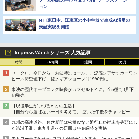
クール構想の学びを支えるHPワークステーシ
ョン
NTT東日本、江東区の小中学校で生成AI活用の
実証実験を開始
Impress Watchシリーズ 人気記事
1時間
24時間
1週間
1カ月
ユニクロ、今日から「お盆特別セール」。涼感シアサッカーワン
ピース待望値下げ、撥水ギアショーツは1990円に
東映の歴代オープニング映像がカプセルトイに。全5種で8月下
旬発売
【現役学生がつづるAIとの生活】
【自分なら選ばない一日を考えて】 空いた午後をチャッピーに
捧げたら、思わぬ絶景に出会った話
九州の高速道路、お盆期間は松橋ICなど通行止め端末を先頭にし
た渋滞予測。東九州道への迂回は料金調整を実施
モトローラのAndroidスマホが最安17,820円！Amazonでセール