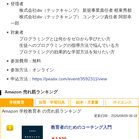
登壇者
株式会社div（テックキャンプ） 新規事業責任者 根東秀都
株式会社div（テックキャンプ） コンテンツ責任者 阿部幸
一郎
対象者
プログラミングとは何かをゼロから学びたい方
生徒へのプログラミングの指導方法で悩んでいる方
プログラミングの効果的な学習方法を知りたい方
参加費用：無料
参加方法：オンライン
申込方法：
https://peatix.com/event/3592311/view
Amazon 売れ筋ランキング
学校教育
知育・学習玩具
絵本・児童書
サイエンス
Amazon 学校教育本 の売れ筋ランキング
更新日時：2026/08/09 06:18
教育者のためのコーチング入門
1
￥2,530