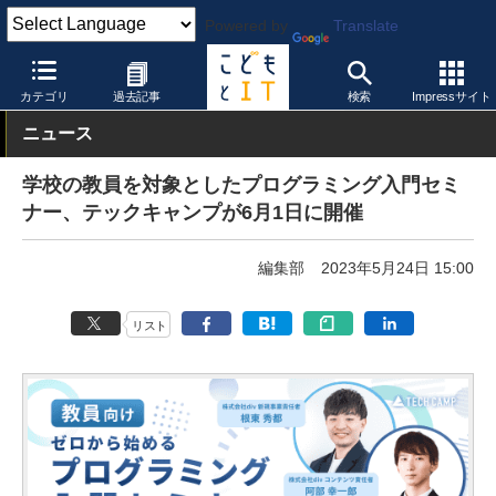
Powered by
Translate
こどもとIT
イベント・セミナー
教員研修
カテゴリ
過去記事
検索
Impressサイト
ニュース
学校の教員を対象としたプログラミング入門セミ
ナー、テックキャンプが6月1日に開催
編集部
2023年5月24日 15:00
リスト