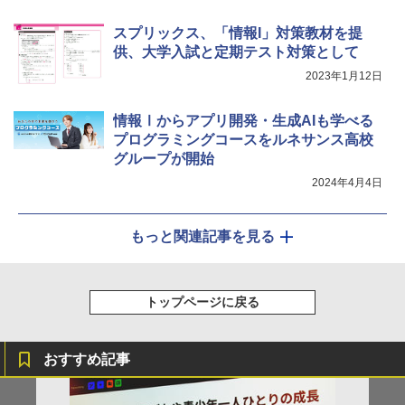
￥1,650
Joyreal モンテッソーリ ビジーボード 知
5
スプリックス、「情報I」対策教材を提
育玩具 1 2 3歳誕生日プレゼント男の子
Fernrohr:実験用キャビネット
5
供、大学入試と定期テスト対策として
女の子 知育玩具 LED おもちゃ 指先知育
早期開発 (スタンダード・エディション)
￥4,758
2023年1月12日
￥2,959
情報Ⅰからアプリ開発・生成AIも学べる
プログラミングコースをルネサンス高校
グループが開始
2024年4月4日
もっと関連記事を見る
トップページに戻る
おすすめ記事