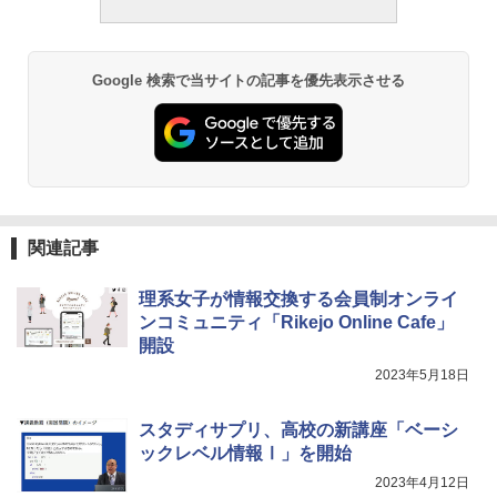
何回も書ける! れんしゅうボード ひらが
モルカ: 原子・分子に強くなるカードゲ
2
な・カタカナ・すうじ・ABC 3歳以上 知
ーム
￥2,750
育
￥1,980
Google 検索で当サイトの記事を優先表示させる
￥2,073
仮面ライダー 改造人間 限定ケース版
3
物理実験モデル楽器電磁気教材を教える
3
【くもん出版公式特別セット】くもん出
ダルトンボード/ゴルトンボード物理学、
3
￥4,290
版(KUMON PUBLISHING) くもんの日本
Galtonplatteの物理的な機器
地図パズル 日本の世界遺産すごろく付き
知育玩具 おもちゃ 5歳以上 KUMON PN-
￥5,800
33
関連記事
￥4,046
つかめ！理科ダマン 12 最強ロボット決
4
理系女子が情報交換する会員制オンライ
エンジニアリングキット小さなカート -
戦！編
4
ンコミュニティ「Rikejo Online Cafe」
クリエイティブトイビルド、シンプルな
開設
メカニックキット|子供向けの可動部品、
￥1,320
くもん出版(KUMON PUBLISHING) ロジ
ホリデープロジェクト、ギフトイベン
4
2023年5月18日
カル国旗パズル 知育玩具 おもちゃ 4歳以
ト、誕生日の楽しみ、イースターディス
上 KUMON LK-10
カバリーを備えたインタラクティブサイ
エンスツール
スタディサプリ、高校の新講座「ベーシ
￥2,127
自分の思いを言葉にする こどもアウトプ
ックレベル情報Ⅰ」を開始
5
￥849
ット図鑑 (サンクチュアリ出版)
2023年4月12日