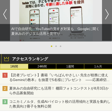
AIで自由研究、YouTubeの見すぎ対策も Googleに聞く
夏休みのデジタル活用と見守り
●
●
●
アクセスランキング
1時間
24時間
1週間
1カ月
【読者プレゼント】書籍『いちばんやさしい 先生が校務に使え
るGeminiの教本』を抽選で5名様にプレゼント ――応募締切は
2026年8月12日（水）まで
夏休みの自由研究にも活用！ 棚田フォトコンテストが8月3日か
ら作品募集開始
コニカミノルタ、生成AIパイロット校の活用傾向と実践を集約し
た教員向け冊子を無料公開