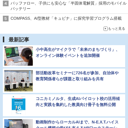
バッファロー、子供にも安心な「半固体電解質」採用のモバイル
バッテリー
COMPASS、AI型教材「キュビナ」に探究学習プログラム搭載
もっと見る
最新記事
小中高生がマイクラで「未来のまちづくり」、
オンライン体験イベントを追加開催
部活動改革セミナーに726名が参加、自治体や
教育関係者らが課題と取り組みを共有
コニカミノルタ、生成AIパイロット校の活用傾
向と実践を集約した教員向け冊子を無料公開
動画制作からローカルAIまで、N-E.X.T.ハイス