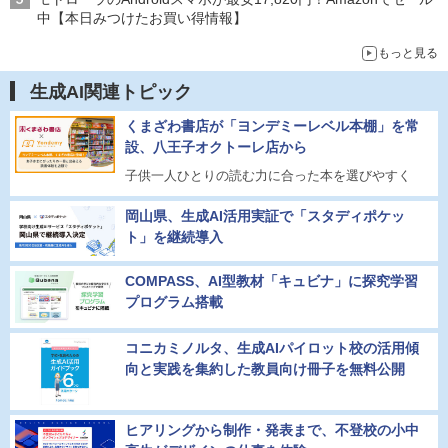
中【本日みつけたお買い得情報】
もっと見る
生成AI関連トピック
くまざわ書店が「ヨンデミーレベル本棚」を常
設、八王子オクトーレ店から
子供一人ひとりの読む力に合った本を選びやすく
岡山県、生成AI活用実証で「スタディポケッ
ト」を継続導入
COMPASS、AI型教材「キュビナ」に探究学習
プログラム搭載
コニカミノルタ、生成AIパイロット校の活用傾
向と実践を集約した教員向け冊子を無料公開
ヒアリングから制作・発表まで、不登校の小中