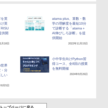
容を英
atama plus、算数・数
向け英
学の理解度を最短10分
ISU
で診断する「atama＋
」提供開
AI伸びしろ診断」を提
供開始
年1月18日
2022年11月15日
小中学生向けPython習
得コース、全8回の授業
の世界
を無料開催
定・分
2024年9月26日
楽しい
2年8月5日
トップページに戻る