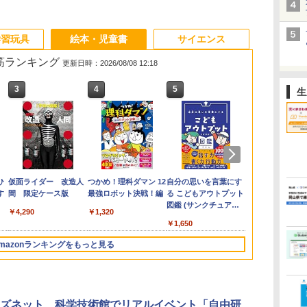
学習玩具
絵本・児童書
サイエンス
れ筋ランキング
更新日時：2026/08/08 12:18
3
3
3
4
4
4
5
5
5
6
6
6
生
e
お
ひ
カウンセリングとは何
【くもん出版公式特別
仮面ライダー 改造人
子どもが変わる魔法の
くもん出版(KUMON
つかめ！理科ダマン 12
ゼロからわかる！ み
Amazon Fire HD 10 キ
自分の思いを言葉にす
「ことばで伝
Joyreal モ
みんな大好き
回
す
か 変化するということ
セット】くもん出版
間 限定ケース版
言葉
PUBLISHING) ロジカ
最強ロボット決戦！編
るみる図形に強くなる
ッズプロ (10インチ) デ
る こどもアウトプット
できない子ど
リ ビジーボー
キパン シール
う
(講談社現代新書 2787)
(KUMON
ル国旗パズル 知育玩具
マンガ
ィズニー スティッチ
図鑑 (サンクチュアリ
が〈ことばの
具 1 2 3歳
BOOK（重版
￥4,290
￥2,200
￥1,320
タ
PUBLISHING) くもん
おもちゃ 4歳以上
エディション 対象年齢
出版)
てるのか
ント男の子 女
旬発送） (TJ
￥1,540
￥4,046
￥2,127
￥1,430
￥26,980
￥1,650
￥1,870
￥2,959
￥2,200
3
の日本地図パズル 日本
KUMON LK-10
6歳から 数千点のキッ
玩具 LED お
の世界遺産すごろく付
ズコンテンツが1年間
先知育 早期開
mazonランキングをもっと見る
き 知育玩具 おもちゃ 5
使い放題
ンダード・エ
歳以上 KUMON PN-33
ン)
3
4
5
6
ズネット、科学技術館でリアルイベント「自由研