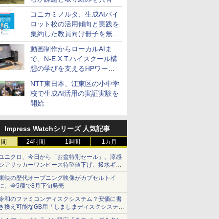
コニカミノルタ、生成AIパイ
ロット校の活用傾向と実践を
集約した教員向け冊子を無料
公開
動画制作からローカルAIま
で、N-E.X.T.ハイスクール構
想の学びを支えるHPワーク
ステーション
NTT東日本、江東区の小中学
校で生成AI活用の実証実験を
開始
Impress Watchシリーズ 人気記事
時間
24時間
1週間
1カ月
ユニクロ、今日から「お盆特別セール」。涼感
シアサッカーワンピース待望値下げ、撥水ギア
ショーツは1990円に
東映の歴代オープニング映像がカプセルトイ
に。全5種で8月下旬発売
令和のファミコンディスクシステム？安価に書
き換え可能なGB用「しましまディスクシステ
ム」