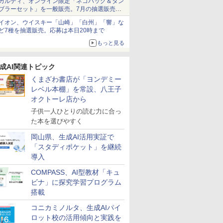
カルディ、オンライン限定「ネコバッグ＆タン
ブラーセット」を一般販売。7月の抽選販売の
当選無効分
イオン、ウイスキー「山崎」「白州」「響」な
ど7種を抽選販売。応募は本日20時まで
もっと見る
7
7
7
8
8
8
9
9
9
10
10
10
成AI関連トピック
くまざわ書店が「ヨンデミー
レベル本棚」を常設、八王子
オクトーレ店から
子供一人ひとりの読む力に合っ
た本を選びやすく
える」が
ンテッソー
！ ヤマザ
向山洋一の系譜、その
くもん出版(KUMON
【第72回青少年読書感
人間関係に「線を引
アガツマ(AGATSUMA)
図鑑いきもの飼ってみ
小学生の究極の自学ノ
くもん出版(KUMON
大学受験ムビスタ 八澤
「あの子だ
TIME TIM
【改訂版】
岡山県、生成AI活用実証で
もたち 誰
ド 知育玩
先へ 授業の腕を磨く法
PUBLISHING) スタデ
想文全国コンクール 課
く」レッスン 人生がラ
アンパンマンが上手に
た カマキリを黄色い世
ート図鑑2: 選べるレシ
PUBLISHING) くもん
のたった6時間で古典
がなくなる
Home Edit
熟語｜大学
「スタディポケット」を継続
力〉を育
誕生日プレゼ
：10月上
則: 教育技術が子供の
ィクロック DC-53 ホワ
題図書】まだまだここ
クになる「バウンダリ
描けちゃう! 天才脳ら
界で育てたらどうな
ピ編
の玉そろばん120 知育
文法: MOVIE×STUDY
的配慮を支
分 タイム
番！ 効率
導入
の子 知育
MOOK)
可能性を伸ばす
イト 知育玩具 おもちゃ
から (ポプラ物語館 94)
ー」の考え方
くがき教室 対象年齢
る?
玩具 おもちゃ 3歳以上
環境整備
ッド メタ
で熟語をマ
￥2,750
￥2,264
￥1,540
￥1,760
￥3,491
￥1,870
￥1,760
￥2,882
￥1,870
￥2,420
￥4,891
￥1,320
もちゃ 指
3歳以上 KUMON
1.5才～ お絵描き おも
KUMON WC-22
ドナイト 
COMPASS、AI型教材「キュ
発 (スタ
ちゃ
習タイマー 
ビナ」に探究学習プログラム
ディショ
HMM-W 正
搭載
スマス ラ
セット BL
コニカミノルタ、生成AIパイ
7
8
9
10
ロット校の活用傾向と実践を