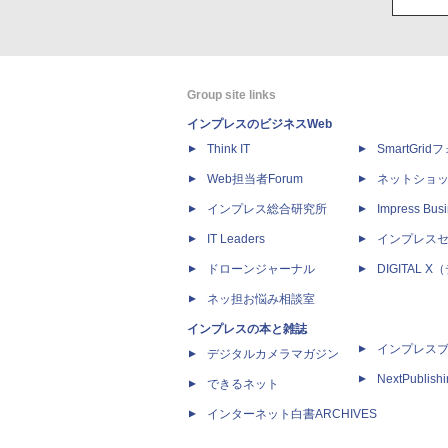
Group site links
インプレスのビジネスWeb
Think IT
SmartGri
Web担当者Forum
ネットショ
インプレス総合研究所
Impress Busi
IT Leaders
インプレス
ドローンジャーナル
DIGITAL
ネッ担お悩み相談室
インプレスの本と雑誌
インプレス
デジタルカメラマガジン
NextPublish
できるネット
インターネット白書ARCHIVES