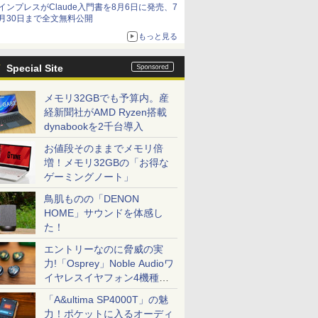
インプレスがClaude入門書を8月6日に発売、7
月30日まで全文無料公開
もっと見る
Special Site
メモリ32GBでも予算内。産
経新聞社がAMD Ryzen搭載
dynabookを2千台導入
お値段そのままでメモリ倍
増！メモリ32GBの「お得な
ゲーミングノート」
鳥肌ものの「DENON
HOME」サウンドを体感し
た！
エントリーなのに脅威の実
力!「Osprey」Noble Audioワ
イヤレスイヤフォン4機種を
一気に聴く
「A&ultima SP4000T」の魅
力！ポケットに入るオーディ