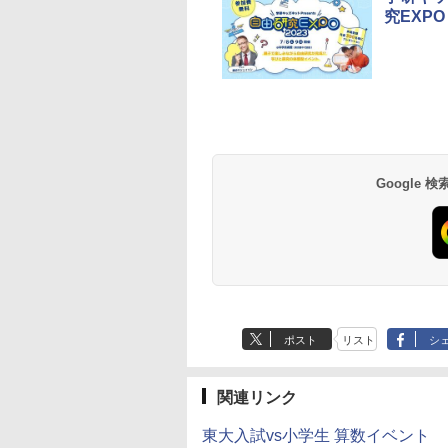
究EXPO
e Kristalle selbst
Glitzer-Diamanten:
ThinkFun ボードゲー
モルカ: 原子・分子
hten:
Experimentierkasten
ム 「サーキット・メイ
強くなるカードゲー
erimentierkasten
ズ」 配線回路をプログ
￥3,284
￥1,980
ラミングする 日本語説
Google
767
￥3,118
明書付 8歳~ 76341 誕
生日 クリスマス
ポスト
リスト
シ
関連リンク
東大入試vs小学生 算数イベント