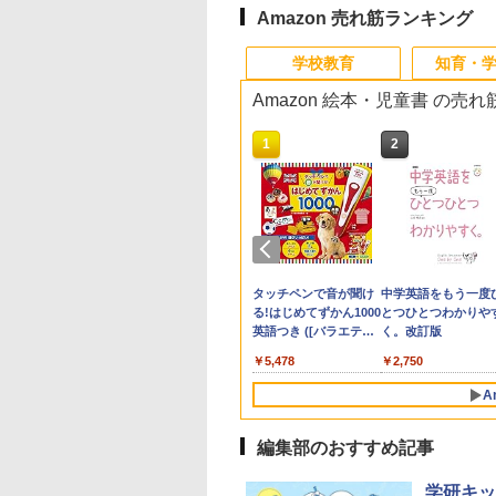
Amazon 売れ筋ランキング
学校教育
知育・
Amazon 絵本・児童書 の売
10
10
10
1
1
1
2
2
2
生の究極の自学ノ
ん出版(KUMON
受験ムビスタ 八澤
「あの子だけずるい」
TIME TIMER MOD
【改訂版】Z会 速読英
教育者のためのコーチ
Amazon Fire HD 10 キ
タッチペンで音が聞け
先生のためのGoogl
パイロット スイスイ
中学英語をもう一度
図鑑2: 選べるレシ
LISHING) くもん
った6時間で古典
がなくなる学校 合理
Home Edition 9cm 60
熟語｜大学受験の定
ング入門
ッズモデル (10インチ)
る!はじめてずかん1000
AI完全攻略図鑑
えかき for Study 何
とつひとつわかりや
そろばん120 知育
 MOVIE×STUDY
的配慮を支える基礎的
分 タイムタイマー モ
番！ 効率的な速読学習
ピンク 対象年齢3歳か
英語つき ([バラエテ
も書ける! れんしゅ
く。改訂版
￥2,530
￥-
 おもちゃ 3歳以上
環境整備
ッド メタリック ミッ
で熟語をマスター
ら 数千点のキッズコン
ィ])
ボード ひらがな・カ
760
882
870
￥2,420
￥4,891
￥1,320
￥23,980
￥5,478
￥2,073
￥2,750
ON WC-22
ドナイト 時間管理 学
テンツが1年間使い放題
カナ・すうじ・ABC 
習タイマー TTM9-
歳以上 知育
A
HMM-W 正規品 + クリ
スマス ラッピング袋
セット BL
編集部のおすすめ記事
10
1
2
学研キッ