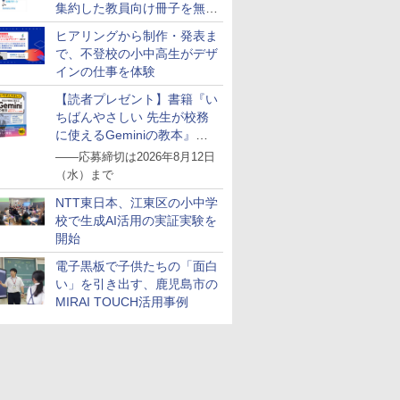
集約した教員向け冊子を無料
公開
ヒアリングから制作・発表ま
で、不登校の小中高生がデザ
インの仕事を体験
【読者プレゼント】書籍『い
スモス)
KOSMOS 617134 サイ
Exp Natur 50 ミネラル
Grüne Kristalle selbst
Glitzer-D
ちばんやさしい 先生が校務
ァンサイエン
ボーグハンド - 油圧制
&シュタイン。
züchten:
Experimen
に使えるGeminiの教本』を
ソルトガ
御 XXL ロボットハンド
Experimentierkasten
￥3,139
￥3,284
抽選で5名様にプレゼント
の時間を活
サイズ調整可能 左利き
――応募締切は2026年8月12日
￥14,790
￥1,767
セット 8
用 実験ボックス 10~14
（水）まで
様向け 初
歳のお子様用 多言語説
 卵 食べ
明書 (英語)
NTT東日本、江東区の小中学
ペット 装
校で生成AI活用の実証実験を
開始
電子黒板で子供たちの「面白
い」を引き出す、鹿児島市の
MIRAI TOUCH活用事例