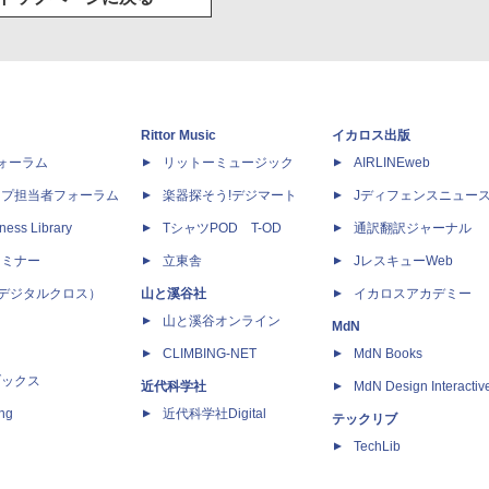
Rittor Music
イカロス出版
dフォーラム
リットーミュージック
AIRLINEweb
ップ担当者フォーラム
楽器探そう!デジマート
Jディフェンスニュー
ness Library
TシャツPOD T-OD
通訳翻訳ジャーナル
セミナー
立東舎
JレスキューWeb
 X（デジタルクロス）
山と溪谷社
イカロスアカデミー
山と溪谷オンライン
MdN
CLIMBING-NET
MdN Books
ブックス
近代科学社
MdN Design Interactiv
ing
近代科学社Digital
テックリブ
TechLib