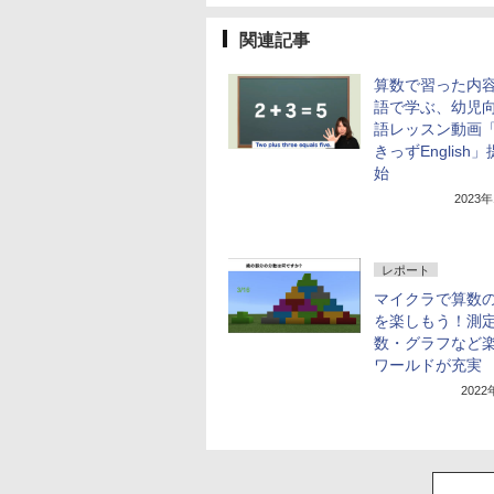
関連記事
算数で習った内
語で学ぶ、幼児
語レッスン動画「R
きっずEnglish
始
2023
レポート
マイクラで算数
を楽しもう！測
数・グラフなど
ワールドが充実
202