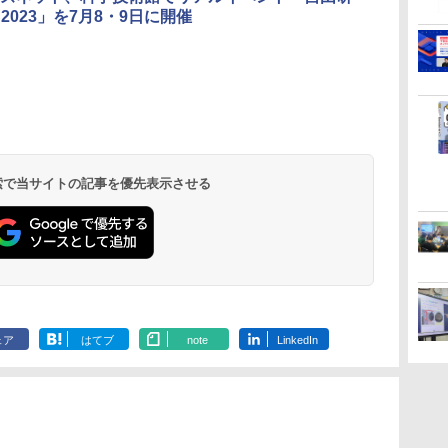
 2023」を7月8・9日に開催
に
物理実験モデル楽器電
エンジニアリングキッ
Fernrohr:実験用キャ
KOSMOS(コ
ム
磁気教材を教えるダル
ト小さなカート - クリ
ビネット
617158 フ
トンボード/ゴルトンボ
エイティブトイビル
スワーリング
￥4,746
ード物理学、
ド、シンプルなメカニ
ニ 先史時代
 検索で当サイトの記事を優先表示させる
￥5,800
￥849
￥5,592
Galtonplatteの物理的
ックキット|子供向けの
気づける 実験
な機器
可動部品、ホリデープ
歳からのお子
ロジェクト、ギフトイ
心者向けセット
ベント、誕生日の楽し
物 洗面器 ピ
み、イースターディス
飾 多言語対応
カバリーを備えたイン
タラクティブサイエン
スツール
ェア
はてブ
note
LinkedIn