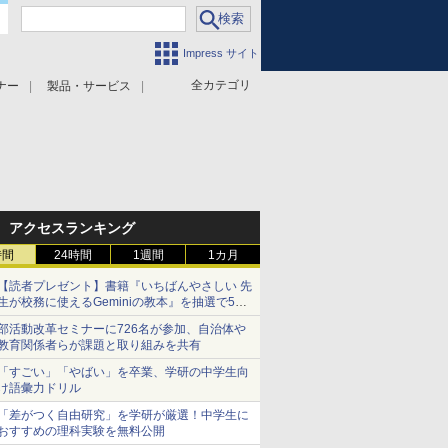
Impress サイト
全カテゴリ
ナー
製品・サービス
アクセスランキング
時間
24時間
1週間
1カ月
【読者プレゼント】書籍『いちばんやさしい 先
生が校務に使えるGeminiの教本』を抽選で5名
様にプレゼント ――応募締切は2026年8月12
部活動改革セミナーに726名が参加、自治体や
日（水）まで
教育関係者らが課題と取り組みを共有
「すごい」「やばい」を卒業、学研の中学生向
け語彙力ドリル
「差がつく自由研究」を学研が厳選！中学生に
おすすめの理科実験を無料公開