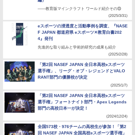
編）
――教育版マインクラフト ワールド紹介その⑬
(2025/3/31)
eスポーツの浸透度と活動事例を調査、『NASE
F JAPAN 都道府県 eスポーツ✕教育白書202
4』発刊
先進的な取り組みと学術的研究の成果も紹介
(2025/2/28)
「第2回 NASEF JAPAN 全日本高校eスポーツ
選手権」、リーグ・オブ・レジェンドとVALO
RANT部門の優勝校が決定
(2025/1/7)
「第2回 NASEF JAPAN 全日本高校eスポーツ
選手権」フォートナイト部門・Apex Legends
部門の高校日本一が決定！
(2024/12/24)
全国573校・976チームの高校生が参加！「第2
回 NASEF JAPAN 全国高校eスポーツ選手権」