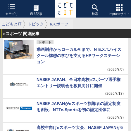
カテゴリ
過去記事
検索
Impressサイト
こどもとIT
トピック
eスポーツ
eスポーツ 関連記事
レポート
動画制作からローカルAIまで、N-E.X.T.ハイス
クール構想の学びを支えるHPワークステーシ
ョン
(2026/8/6)
NASEF JAPAN、全日本高校eスポーツ選手権
エントリー説明会を教員向けに開催
(2026/7/13)
NASEF JAPANがeスポーツ指導者の認定制度
を創設、NTTe-Sportsを初の認定団体に
(2026/7/3)
高校生向けeスポーツ大会、NASEF JAPANが5