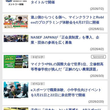
タイトルで開催
(2026/7/2)
遊ぶ側からつくる側へ、マインクラフトとRobl
oxのプログラミング体験会を6月27日に開催
(2026/6/11)
NASEF JAPANが「正会員制度」を導入、企
業・団体の参画を広く募集
(2026/4/2)
トピック
マイクラ×PBLの国際大会で世界1位、立修館高
等専修学校が挑んだ「正解のない農業課題」
(2026/3/3)
イベント
eスポーツで職業体験、小中学生向けイベント
を3月21日と22日に泉佐野市で開催
(2026/2/20)