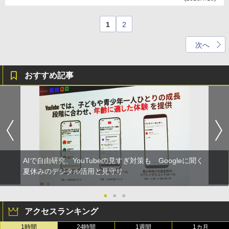
1
2
次へ
おすすめ記事
AIで自由研究、YouTubeの見すぎ対策も Googleに聞く
夏休みのデジタル活用と見守り
●
●
●
アクセスランキング
1時間
24時間
1週間
1カ月