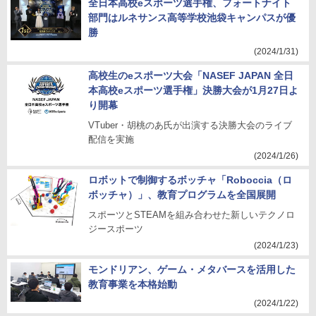
全日本高校eスポーツ選手権、フォートナイト
部門はルネサンス高等学校池袋キャンパスが優
勝
(2024/1/31)
高校生のeスポーツ大会「NASEF JAPAN 全日
本高校eスポーツ選手権」決勝大会が1月27日よ
り開幕
VTuber・胡桃のあ氏が出演する決勝大会のライブ
配信を実施
(2024/1/26)
ロボットで制御するボッチャ「Roboccia（ロ
ボッチャ）」、教育プログラムを全国展開
スポーツとSTEAMを組み合わせた新しいテクノロ
ジースポーツ
(2024/1/23)
モンドリアン、ゲーム・メタバースを活用した
教育事業を本格始動
(2024/1/22)