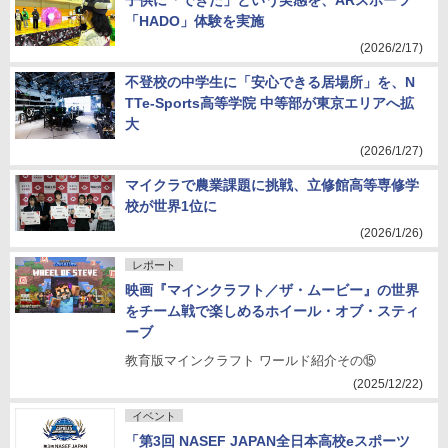
子供に「できた」という実感を、ARスポーツ
「HADO」体験を実施
(2026/2/17)
不登校の中学生に「安心できる居場所」を、N
TTe-Sports高等学院 中等部が東京エリアへ拡
大
(2026/1/27)
マイクラで農業課題に挑戦、立修館高等専修学
校が世界1位に
(2026/1/26)
レポート
映画『マインクラフト／ザ・ムービー』の世界
をチーム戦で楽しめるホイール・オブ・スティ
ーブ
教育版マインクラフト ワールド紹介その⑮
(2025/12/22)
イベント
「第3回 NASEF JAPAN全日本高校eスポーツ