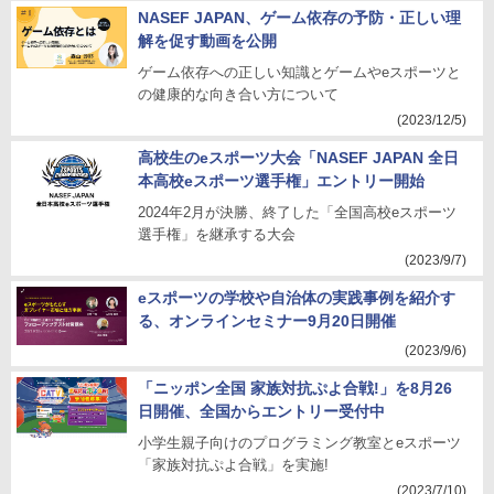
NASEF JAPAN、ゲーム依存の予防・正しい理
解を促す動画を公開
ゲーム依存への正しい知識とゲームやeスポーツと
の健康的な向き合い方について
(2023/12/5)
高校生のeスポーツ大会「NASEF JAPAN 全日
本高校eスポーツ選手権」エントリー開始
2024年2月が決勝、終了した「全国高校eスポーツ
選手権」を継承する大会
(2023/9/7)
eスポーツの学校や自治体の実践事例を紹介す
る、オンラインセミナー9月20日開催
(2023/9/6)
「ニッポン全国 家族対抗ぷよ合戦!」を8月26
日開催、全国からエントリー受付中
小学生親子向けのプログラミング教室とeスポーツ
「家族対抗ぷよ合戦」を実施!
(2023/7/10)