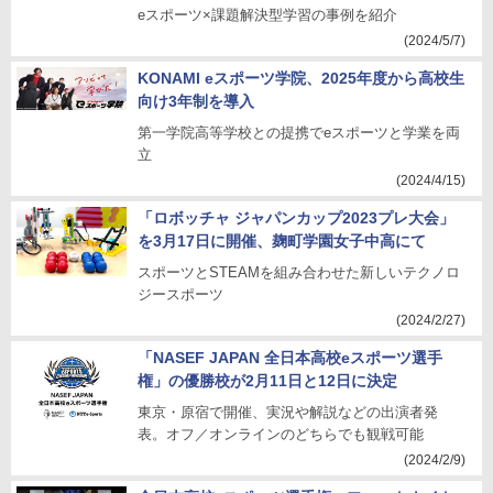
eスポーツ×課題解決型学習の事例を紹介
(2024/5/7)
KONAMI eスポーツ学院、2025年度から高校生
向け3年制を導入
第一学院高等学校との提携でeスポーツと学業を両
立
(2024/4/15)
「ロボッチャ ジャパンカップ2023プレ大会」
を3月17日に開催、麹町学園女子中高にて
スポーツとSTEAMを組み合わせた新しいテクノロ
ジースポーツ
(2024/2/27)
「NASEF JAPAN 全日本高校eスポーツ選手
権」の優勝校が2月11日と12日に決定
東京・原宿で開催、実況や解説などの出演者発
表。オフ／オンラインのどちらでも観戦可能
(2024/2/9)