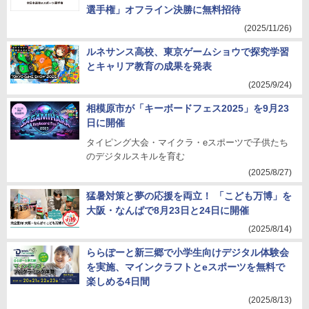
選手権」オフライン決勝に無料招待
(2025/11/26)
ルネサンス高校、東京ゲームショウで探究学習
とキャリア教育の成果を発表
(2025/9/24)
相模原市が「キーボードフェス2025」を9月23
日に開催
タイピング大会・マイクラ・eスポーツで子供たち
のデジタルスキルを育む
(2025/8/27)
猛暑対策と夢の応援を両立！ 「こども万博」を
大阪・なんばで8月23日と24日に開催
(2025/8/14)
ららぽーと新三郷で小学生向けデジタル体験会
を実施、マインクラフトとeスポーツを無料で
楽しめる4日間
(2025/8/13)