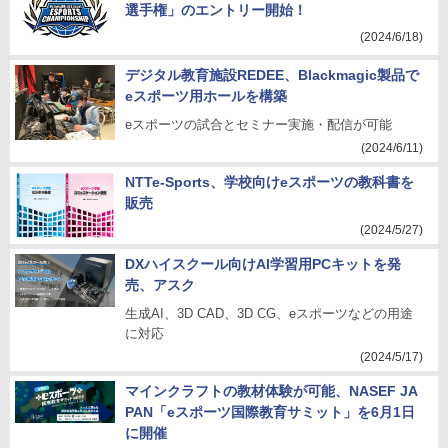
選手権」のエントリー開始！
(2024/6/18)
デジタル教育施設REDEE、Blackmagic製品で
eスポーツ用ホールを構築
eスポーツの試合とセミナー実施・配信が可能
(2024/6/11)
NTTe-Sports、学校向けeスポーツの教科書を
販売
(2024/5/27)
DXハイスクール向けAI学習用PCキットを発
売、アスク
生成AI、3D CAD、3D CG、eスポーツなどの用途
に対応
(2024/5/17)
マインクラフトの教材体験が可能、NASEF JA
PAN「eスポーツ国際教育サミット」を6月1日
に開催