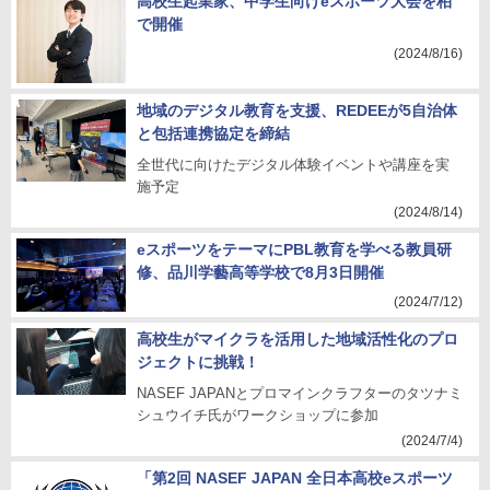
高校生起業家、中学生向けeスポーツ大会を柏
で開催
(2024/8/16)
地域のデジタル教育を支援、REDEEが5自治体
と包括連携協定を締結
全世代に向けたデジタル体験イベントや講座を実
施予定
(2024/8/14)
eスポーツをテーマにPBL教育を学べる教員研
修、品川学藝高等学校で8月3日開催
(2024/7/12)
高校生がマイクラを活用した地域活性化のプロ
ジェクトに挑戦！
NASEF JAPANとプロマインクラフターのタツナミ
シュウイチ氏がワークショップに参加
(2024/7/4)
「第2回 NASEF JAPAN 全日本高校eスポーツ