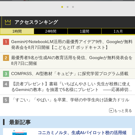
●
●
●
アクセスランキング
1時間
24時間
1週間
1カ月
GeminiやNotebookLM活用の最優秀アイデア9件、Googleが無料
発表会を8月7日開催【こどもとIT ポッドキャスト】
最優秀者9名が生成AIの教育活用を発信、Googleが無料発表会を
8月7日に開催
COMPASS、AI型教材「キュビナ」に探究学習プログラム搭載
【読者プレゼント】書籍『いちばんやさしい 先生が校務に使え
るGeminiの教本』を抽選で5名様にプレゼント ――応募締切は
2026年8月12日（水）まで
「すごい」「やばい」を卒業、学研の中学生向け語彙力ドリル
もっと見る
最新記事
コニカミノルタ、生成AIパイロット校の活用傾