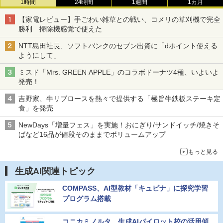
1時間
24時間
1週間
1カ月
【家電レビュー】手ごわい雑草との戦い、コメリの草刈機で完全
勝利 掃除機感覚で使えた
NTT島田社長、ソフトバンクのセブン出資に「dポイント使える
ようにして」
ミスド「Mrs. GREEN APPLE」のコラボドーナツ4種、いよいよ
発売！
吉野家、牛リブロースを熱々で提供する「極旨牛鉄板ステーキ定
食」を発売
NewDays「増量フェス」を実施！おにぎり/サンドイッチ/焼きそ
ばなど16品が値段そのままでボリュームアップ
もっと見る
生成AI関連トピック
COMPASS、AI型教材「キュビナ」に探究学習
プログラム搭載
コニカミノルタ、生成AIパイロット校の活用傾