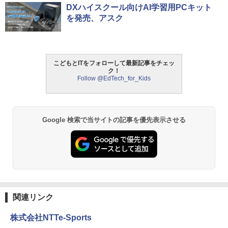
Amazon Fire HD 10 キッズモデル (10イ
タッチペンで音が聞ける!はじめてずかん
ThinkFun ボードゲーム 「サーキット・
DXハイスクール向けAI学習用PCキット
1
1
1
ンチ) ピンク 対象年齢3歳から 数千点の
1000 英語つき ([バラエティ])
メイズ」 配線回路をプログラミングする
を発売、アスク
キッズコンテンツが1年間使い放題
日本語説明書付 8歳~ 76341 誕生日 クリ
スマス
￥5,478
￥23,980
￥3,118
こどもとITをフォローして最新記事をチェッ
ク！
中学英語をもう一度ひとつひとつわかり
2
Follow @EdTech_for_Kids
パイロット スイスイおえかき for Study
2
やすく。改訂版
何回も書ける! れんしゅうボード ひらが
モルカ: 原子・分子に強くなるカードゲ
2
な・カタカナ・すうじ・ABC 3歳以上 知
ーム
￥2,750
育
￥1,980
Google 検索で当サイトの記事を優先表示させる
￥2,073
仮面ライダー 改造人間 限定ケース版
3
物理実験モデル楽器電磁気教材を教える
3
【くもん出版公式特別セット】くもん出
ダルトンボード/ゴルトンボード物理学、
3
￥4,290
版(KUMON PUBLISHING) くもんの日本
Galtonplatteの物理的な機器
地図パズル 日本の世界遺産すごろく付き
知育玩具 おもちゃ 5歳以上 KUMON PN-
￥5,800
33
関連リンク
￥4,046
株式会社NTTe-Sports
つかめ！理科ダマン 12 最強ロボット決
4
エンジニアリングキット小さなカート -
戦！編
4