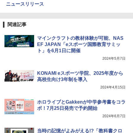
クリエイティブトイビルド、シンプルな
ニュースリリース
メカニックキット|子供向けの可動部品、
￥1,320
Amazon Fire HD 10 キッズプロ (10イン
ホリデープロジェクト、ギフトイベン
4
チ) ディズニー スティッチ エディション
ト、誕生日の楽しみ、イースターディス
対象年齢6歳から 数千点のキッズコンテ
カバリーを備えたインタラクティブサイ
関連記事
ンツが1年間使い放題
エンスツール
みんな大好き！ ヤマザキパン シールBO
5
マインクラフトの教材体験が可能、NAS
￥26,980
￥849
OK（重版：10月上旬発送） (TJMOOK)
EF JAPAN「eスポーツ国際教育サミッ
ト」を6月1日に開催
￥2,200
2024年5月7日
くもん出版(KUMON PUBLISHING) ロジ
Fernrohr:実験用キャビネット
5
5
カル国旗パズル 知育玩具 おもちゃ 4歳以
上 KUMON LK-10
￥4,722
KONAMI eスポーツ学院、2025年度から
高校生向け3年制を導入
￥2,127
2024年4月15日
ホロライブとGakkenが中学参考書をコラ
ボ！7月25日発売で予約開始
2024年6月7日
当時の記憶がよみがえる!?「教科書クロ