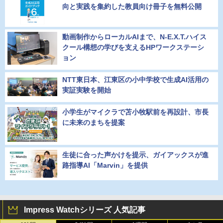
向と実践を集約した教員向け冊子を無料公開
動画制作からローカルAIまで、N-E.X.T.ハイス
クール構想の学びを支えるHPワークステーシ
ョン
NTT東日本、江東区の小中学校で生成AI活用の
実証実験を開始
小学生がマイクラで苫小牧駅前を再設計、市長
に未来のまちを提案
生徒に合った声かけを提示、ガイアックスが進
路指導AI「Marvin」を提供
Impress Watchシリーズ 人気記事