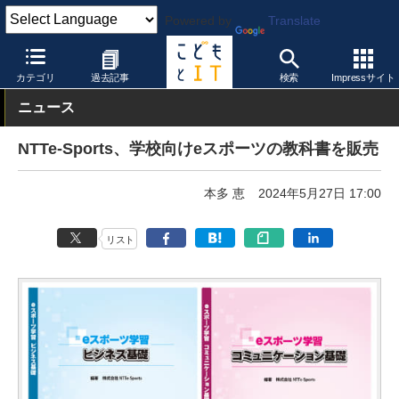
Powered by
Translate
こどもとIT
製品・サービス
教育コンテンツ
カテゴリ
過去記事
検索
Impressサイト
ニュース
NTTe-Sports、学校向けeスポーツの教科書を販売
本多 恵
2024年5月27日 17:00
リスト