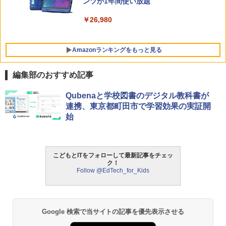
ンツが1年間使い放題
￥26,980
Amazonランキングをもっと見る
編集部のおすすめ記事
タッチペンで音が聞ける!はじめてずかん
ThinkFun ボードゲーム 「サーキット・
Qubenaと学校図書のデジタル教科書が
1
1
1000 英語つき ([バラエティ])
メイズ」 配線回路をプログラミングする
連携、東京都町田市で学習効果の実証開
日本語説明書付 8歳~ 76341 誕生日 クリ
始
スマス
￥5,478
￥3,118
こどもとITをフォローして最新記事をチェッ
中学英語をもう一度ひとつひとつわかり
2
ク！
やすく。改訂版
Follow @EdTech_for_Kids
モルカ: 原子・分子に強くなるカードゲ
2
ーム
￥2,750
￥1,980
Google 検索で当サイトの記事を優先表示させる