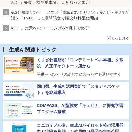
28）」発売。秋冬乗車分、えきねっと限定
第3期放送記念！ アニメ「薬屋のひとりごと」第1期・第2期全
話を「TVer」にて期間限定で順次無料配信開始
KDDI、楽天へのローミングを9月末で終了
もっと見る
生成AI関連トピック
くまざわ書店が「ヨンデミーレベル本棚」を常
設、八王子オクトーレ店から
子供一人ひとりの読む力に合った本を選びやすく
岡山県、生成AI活用実証で「スタディポケッ
ト」を継続導入
COMPASS、AI型教材「キュビナ」に探究学習
プログラム搭載
コニカミノルタ、生成AIパイロット校の活用傾
向と実践を集約した教員向け冊子を無料公開