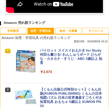
Amazon 売れ筋ランキング
学校教育
知育・学習玩具
絵本・児童書
サイエンス
Amazon 知育・学習玩具 の売れ筋ランキング
更新日時：2026/08/09 18:18
教育者のためのコーチング入門
パイロット スイスイおえかき for Study
1
1
何回も書ける! れんしゅうボード ひらが
な・カタカナ・すうじ・ABC 3歳以上 知
￥2,530
育
￥2,073
カウンセリングとは何か 変化するという
2
こと (講談社現代新書 2787)
【くもん出版公式特別セット】くもん出
2
版(KUMON PUBLISHING) くもんの日本
地図パズル 日本の世界遺産すごろく付き
￥1,540
知育玩具 おもちゃ 5歳以上 KUMON PN-
33