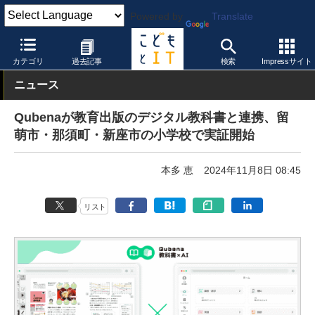
Powered by
Translate
こどもとIT
製品・サービス
教育コンテンツ
カテゴリ
過去記事
検索
Impressサイト
ニュース
Qubenaが教育出版のデジタル教科書と連携、留
萌市・那須町・新座市の小学校で実証開始
本多 恵
2024年11月8日 08:45
リスト