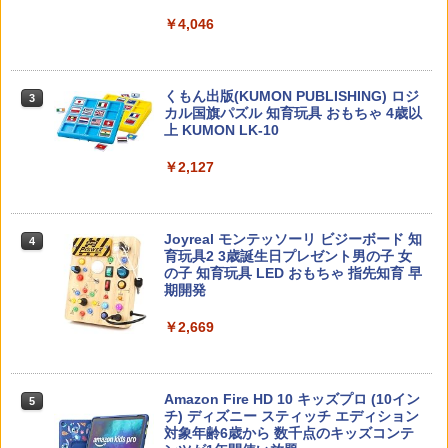
￥4,046
先生のためのGoogle AI完全攻略図鑑
3
￥-
くもん出版(KUMON PUBLISHING) ロジ
3
カル国旗パズル 知育玩具 おもちゃ 4歳以
上 KUMON LK-10
￥2,127
子どもが変わる魔法の言葉
4
￥2,200
Joyreal モンテッソーリ ビジーボード 知
4
育玩具2 3歳誕生日プレゼント男の子 女
の子 知育玩具 LED おもちゃ 指先知育 早
期開発
向山洋一の系譜、その先へ 授業の腕を磨
5
￥2,669
く法則: 教育技術が子供の可能性を伸ば
す
￥2,750
Amazon Fire HD 10 キッズプロ (10イン
5
チ) ディズニー スティッチ エディション
対象年齢6歳から 数千点のキッズコンテ