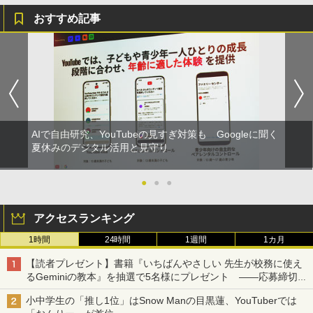
おすすめ記事
AIで自由研究、YouTubeの見すぎ対策も Googleに聞く
夏休みのデジタル活用と見守り
●
●
●
アクセスランキング
1時間
24時間
1週間
1カ月
【読者プレゼント】書籍『いちばんやさしい 先生が校務に使え
るGeminiの教本』を抽選で5名様にプレゼント ――応募締切は
2026年8月12日（水）まで
小中学生の「推し1位」はSnow Manの目黒蓮、YouTuberでは