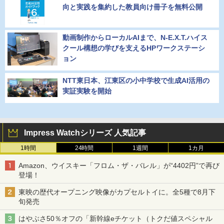
向と実践を集約した教員向け冊子を無料公開
動画制作からローカルAIまで、N-E.X.T.ハイス
クール構想の学びを支えるHPワークステーシ
ョン
NTT東日本、江東区の小中学校で生成AI活用の
実証実験を開始
Impress Watchシリーズ 人気記事
1時間
24時間
1週間
1カ月
Amazon、ウイスキー「フロム・ザ・バレル」が“4402円”で再び
登場！
東映の歴代オープニング映像がカプセルトイに。全5種で8月下
旬発売
はやぶさ50％オフの「新幹線eチケット（トクだ値スペシャル