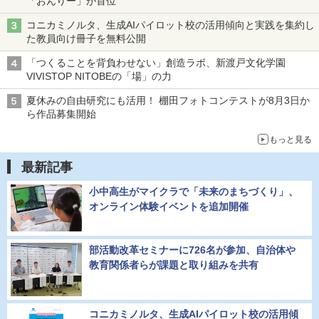
「おんりー」が首位
コニカミノルタ、生成AIパイロット校の活用傾向と実践を集約し
た教員向け冊子を無料公開
「つくることを背負わせない」創造ラボ、新渡戸文化学園
VIVISTOP NITOBEの「場」の力
夏休みの自由研究にも活用！ 棚田フォトコンテストが8月3日か
ら作品募集開始
もっと見る
最新記事
小中高生がマイクラで「未来のまちづくり」、
オンライン体験イベントを追加開催
部活動改革セミナーに726名が参加、自治体や
教育関係者らが課題と取り組みを共有
コニカミノルタ、生成AIパイロット校の活用傾