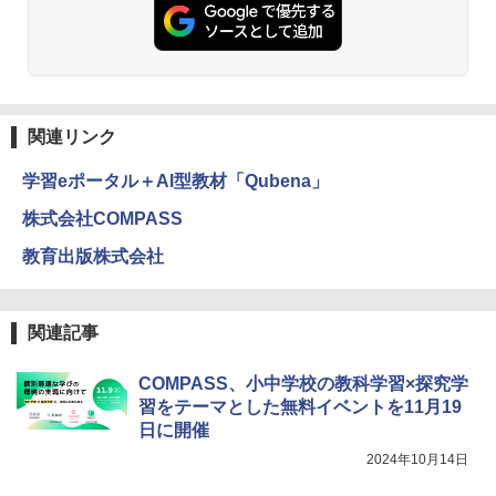
仮面ライダー 改造人間 限定ケース版
3
物理実験モデル楽器電磁気教材を教える
3
ダルトンボード/ゴルトンボード物理学、
￥4,290
Galtonplatteの物理的な機器
￥5,800
関連リンク
つかめ！理科ダマン 12 最強ロボット決
4
学習eポータル＋AI型教材「Qubena」
エンジニアリングキット小さなカート -
戦！編
4
クリエイティブトイビルド、シンプルな
株式会社COMPASS
メカニックキット|子供向けの可動部品、
￥1,320
ホリデープロジェクト、ギフトイベン
教育出版株式会社
ト、誕生日の楽しみ、イースターディス
カバリーを備えたインタラクティブサイ
エンスツール
自分の思いを言葉にする こどもアウトプ
5
関連記事
￥849
ット図鑑 (サンクチュアリ出版)
COMPASS、小中学校の教科学習×探究学
￥1,650
習をテーマとした無料イベントを11月19
Fernrohr:実験用キャビネット
5
日に開催
2024年10月14日
￥4,758