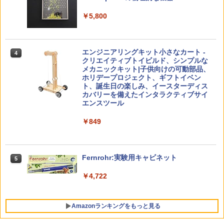
￥1,540
地図パズル 日本の世界遺産すごろく付き
知育玩具 おもちゃ 5歳以上 KUMON PN-
￥5,800
33
￥4,046
つかめ！理科ダマン 12 最強ロボット決
4
「ことばで伝える」ができない子どもた
4
エンジニアリングキット小さなカート -
戦！編
4
ち 誰が〈ことばの力〉を育てるのか
クリエイティブトイビルド、シンプルな
メカニックキット|子供向けの可動部品、
￥1,320
￥1,870
Amazon Fire HD 10 キッズプロ (10イン
ホリデープロジェクト、ギフトイベン
4
チ) ディズニー スティッチ エディション
ト、誕生日の楽しみ、イースターディス
対象年齢6歳から 数千点のキッズコンテ
カバリーを備えたインタラクティブサイ
ンツが1年間使い放題
エンスツール
みんな大好き！ ヤマザキパン シールBO
5
ゼロからわかる！ みるみる図形に強く
5
￥26,980
￥849
OK（重版：10月上旬発送） (TJMOOK)
なるマンガ
￥2,200
￥1,430
くもん出版(KUMON PUBLISHING) ロジ
Fernrohr:実験用キャビネット
5
5
カル国旗パズル 知育玩具 おもちゃ 4歳以
上 KUMON LK-10
￥4,722
￥2,015
Amazonランキングをもっと見る