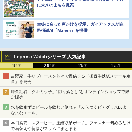
に未来のまちを提案
生徒に合った声かけを提示、ガイアックスが進
路指導AI「Marvin」を提供
Impress Watchシリーズ 人気記事
1時間
24時間
1週間
1カ月
吉野家、牛リブロースを熱々で提供する「極旨牛鉄板ステーキ定
食」を発売
鎌倉紅谷「クルミッ子」“切り落とし”をオンラインショップで限
定販売
水を飲まずにビールを飲むと倒れる「ふらつくビアグラスbyよ
なよなエール」
本日発売「スヌーピー」圧縮収納ポーチ。ファスナー閉めるだけ
で着替えや荷物がスリムにまとまる