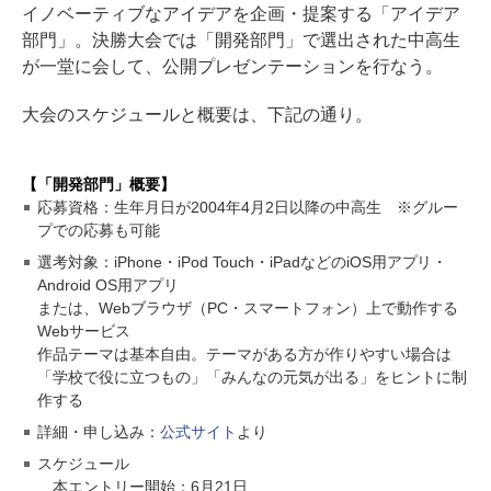
イノベーティブなアイデアを企画・提案する「アイデア
部門」。決勝大会では「開発部門」で選出された中高生
が一堂に会して、公開プレゼンテーションを行なう。
大会のスケジュールと概要は、下記の通り。
【「開発部門」概要】
応募資格：生年月日が2004年4月2日以降の中高生 ※グルー
プでの応募も可能
選考対象：iPhone・iPod Touch・iPadなどのiOS用アプリ・
Android OS用アプリ
または、Webブラウザ（PC・スマートフォン）上で動作する
Webサービス
作品テーマは基本自由。テーマがある方が作りやすい場合は
「学校で役に立つもの」「みんなの元気が出る」をヒントに制
作する
詳細・申し込み：
公式サイト
より
スケジュール
本エントリー開始：6月21日