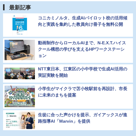
最新記事
コニカミノルタ、生成AIパイロット校の活用傾
向と実践を集約した教員向け冊子を無料公開
動画制作からローカルAIまで、N-E.X.T.ハイス
クール構想の学びを支えるHPワークステーシ
ョン
NTT東日本、江東区の小中学校で生成AI活用の
実証実験を開始
小学生がマイクラで苫小牧駅前を再設計、市長
に未来のまちを提案
生徒に合った声かけを提示、ガイアックスが進
路指導AI「Marvin」を提供