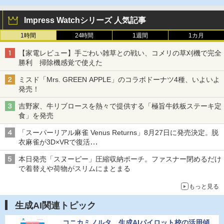
Impress Watchシリーズ 人気記事
1時間
24時間
1週間
1カ月
【家電レビュー】手ごわい雑草との戦い、コメリの草刈機で完全
勝利 掃除機感覚で使えた
ミスド「Mrs. GREEN APPLE」のコラボドーナツ4種、いよいよ
発売！
吉野家、牛リブロースを熱々で提供する「極旨牛鉄板ステーキ定
食」を発売
「スーパーリアル麻雀 Venus Returns」8月27日に発売決定。脱
衣麻雀が3D×VRで復活
発売から2週間は20%オフになるセールが実施
本日発売「スヌーピー」圧縮収納ポーチ。ファスナー閉めるだけ
で着替えや荷物がスリムにまとまる
もっと見る
生成AI関連トピック
コニカミノルタ、生成AIパイロット校の活用傾