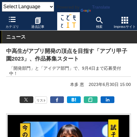
Powered by
Translate
こどもとIT
イベント・セミナー
コンテスト
カテゴリ
過去記事
検索
Impressサイト
ニュース
中高生がアプリ開発の頂点を目指す「アプリ甲子
園2023」、作品募集スタート
「開発部門」と「アイデア部門」で、9月4日まで応募受付
中！
本多 恵
2023年6月30日 15:00
リスト