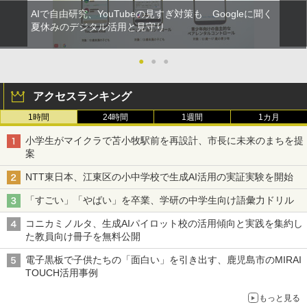
AIで自由研究、YouTubeの見すぎ対策も Googleに聞く
夏休みのデジタル活用と見守り
●
●
●
アクセスランキング
1時間
24時間
1週間
1カ月
小学生がマイクラで苫小牧駅前を再設計、市長に未来のまちを提
案
NTT東日本、江東区の小中学校で生成AI活用の実証実験を開始
「すごい」「やばい」を卒業、学研の中学生向け語彙力ドリル
コニカミノルタ、生成AIパイロット校の活用傾向と実践を集約し
た教員向け冊子を無料公開
電子黒板で子供たちの「面白い」を引き出す、鹿児島市のMIRAI
TOUCH活用事例
もっと見る