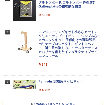
こと (講談社現代新書 2787)
【くもん出版公式特別セット】くもん出
ダルトンボード/ゴルトンボード物理学、
3
￥4,290
版(KUMON PUBLISHING) くもんの日本
Galtonplatteの物理的な機器
￥1,540
地図パズル 日本の世界遺産すごろく付き
知育玩具 おもちゃ 5歳以上 KUMON PN-
￥5,800
33
￥4,046
つかめ！理科ダマン 12 最強ロボット決
4
「ことばで伝える」ができない子どもた
4
エンジニアリングキット小さなカート -
戦！編
4
ち 誰が〈ことばの力〉を育てるのか
クリエイティブトイビルド、シンプルな
メカニックキット|子供向けの可動部品、
￥1,320
￥1,870
Amazon Fire HD 10 キッズプロ (10イン
ホリデープロジェクト、ギフトイベン
4
チ) ディズニー スティッチ エディション
ト、誕生日の楽しみ、イースターディス
対象年齢6歳から 数千点のキッズコンテ
カバリーを備えたインタラクティブサイ
ンツが1年間使い放題
エンスツール
みんな大好き！ ヤマザキパン シールBO
5
ゼロからわかる！ みるみる図形に強く
5
￥26,980
￥849
OK（重版：10月上旬発送） (TJMOOK)
なるマンガ
￥2,200
￥1,430
くもん出版(KUMON PUBLISHING) ロジ
Fernrohr:実験用キャビネット
5
5
カル国旗パズル 知育玩具 おもちゃ 4歳以
上 KUMON LK-10
￥4,722
￥2,015
Amazonランキングをもっと見る