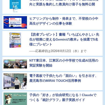
向と実践を集約した教員向け冊子を無料公開
ヒアリングから制作・発表まで、不登校の小中
高生がデザインの仕事を体験
【読者プレゼント】書籍『いちばんやさしい 先
生が校務に使えるGeminiの教本』を抽選で5名
様にプレゼント
――応募締切は2026年8月12日（水）まで
NTT東日本、江東区の小中学校で生成AI活用の
実証実験を開始
電子黒板で子供たちの「面白い」を引き出す、
鹿児島市のMIRAI TOUCH活用事例
子供の「好き」が自由研究になる！Claudeで
つくる「統計グラフ」親子実践ガイド