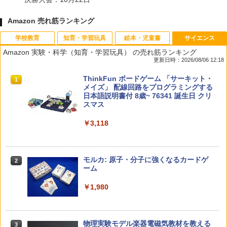
Amazon 売れ筋ランキング
学校教育
知育・学習玩具
絵本・児童書
サイエンス
Amazon 実験・科学（知育・学習玩具） の売れ筋ランキング
更新日時：2026/08/06 12:18
先生のためのGoogle AI完全攻略図鑑
Amazon Fire HD 10 キッズモデル (10イ
タッチペンで音が聞ける!はじめてずかん
ThinkFun ボードゲーム 「サーキット・
1
1
1
1
ンチ) ピンク 対象年齢3歳から 数千点の
1000 英語つき ([バラエティ])
メイズ」 配線回路をプログラミングする
キッズコンテンツが1年間使い放題
日本語説明書付 8歳~ 76341 誕生日 クリ
￥-
スマス
￥5,478
￥23,980
￥3,118
中学英語をもう一度ひとつひとつわかり
2
子どもが変わる魔法の言葉
パイロット スイスイおえかき for Study
2
2
やすく。改訂版
何回も書ける! れんしゅうボード ひらが
モルカ: 原子・分子に強くなるカードゲ
2
な・カタカナ・すうじ・ABC 3歳以上 知
ーム
￥2,200
￥2,750
育
￥1,980
￥2,073
仮面ライダー 改造人間 限定ケース版
3
カウンセリングとは何か 変化するという
3
物理実験モデル楽器電磁気教材を教える
3