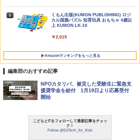
￥1,430
くもん出版(KUMON PUBLISHING) ロジ
5
カル国旗パズル 知育玩具 おもちゃ 4歳以
上 KUMON LK-10
￥2,015
Amazonランキングをもっと見る
編集部のおすすめ記事
タッチペンで音が聞ける!はじめてずかん
ThinkFun ボードゲーム 「ロボット・タ
NPOカタリバ、被災した受験生に緊急支
1
1
1000 英語つき ([バラエティ])
ートルズ」 プログラミング的思考力を育
援奨学金を給付 1月19日より応募受付
む 日本語説明書付 4歳～ 76431 誕生日
開始
クリスマス
￥5,478
￥3,245
こどもとITをフォローして最新記事をチェッ
中学英語をもう一度ひとつひとつわかり
2
ク！
やすく。改訂版
Follow @EdTech_for_Kids
モルカ: 原子・分子に強くなるカードゲ
2
ーム