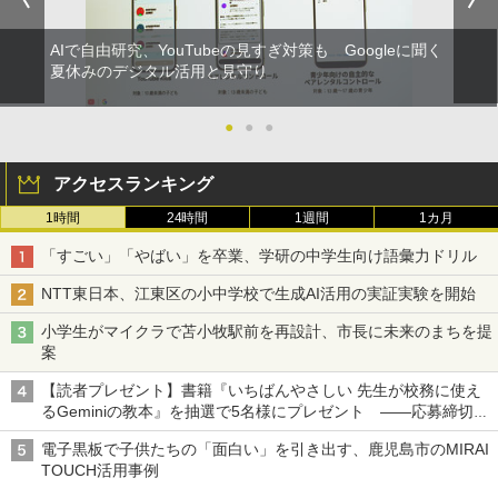
AIで自由研究、YouTubeの見すぎ対策も Googleに聞く
夏休みのデジタル活用と見守り
●
●
●
アクセスランキング
1時間
24時間
1週間
1カ月
「すごい」「やばい」を卒業、学研の中学生向け語彙力ドリル
NTT東日本、江東区の小中学校で生成AI活用の実証実験を開始
小学生がマイクラで苫小牧駅前を再設計、市長に未来のまちを提
案
【読者プレゼント】書籍『いちばんやさしい 先生が校務に使え
るGeminiの教本』を抽選で5名様にプレゼント ――応募締切は
2026年8月12日（水）まで
電子黒板で子供たちの「面白い」を引き出す、鹿児島市のMIRAI
TOUCH活用事例