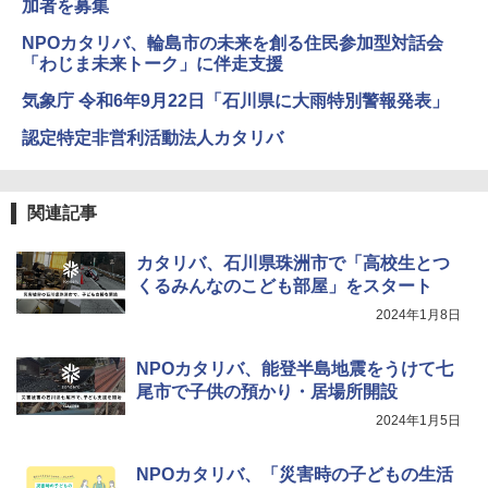
加者を募集
Fernrohr:実験用キャビネット
5
NPOカタリバ、輪島市の未来を創る住民参加型対話会
￥4,722
「わじま未来トーク」に伴走支援
気象庁 令和6年9月22日「石川県に大雨特別警報発表」
認定特定非営利活動法人カタリバ
関連記事
カタリバ、石川県珠洲市で「高校生とつ
くるみんなのこども部屋」をスタート
2024年1月8日
NPOカタリバ、能登半島地震をうけて七
尾市で子供の預かり・居場所開設
2024年1月5日
NPOカタリバ、「災害時の子どもの生活