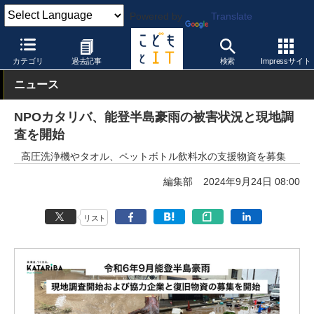
Powered by
Translate
こどもとIT
製品・サービス
教育コンテンツ
カテゴリ
過去記事
検索
Impressサイト
ニュース
NPOカタリバ、能登半島豪雨の被害状況と現地調
査を開始
高圧洗浄機やタオル、ペットボトル飲料水の支援物資を募集
編集部
2024年9月24日 08:00
リスト