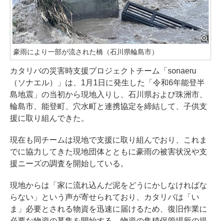
豪雨により一部が流された橋（石川県輪島市）
カタリバの災害時支援プロジェクトチーム「sonaeru
（ソナエル）」は、1月1日に発生した「令和6年能登半
島地震」の当初から現地入りし、石川県および珠洲市、
輪島市、能登町、穴水町と連携協定を締結して、子供支
援に取り組んできた。
現在も同チームは現地で支援に取り組んでおり、これま
でに協力してきた現地団体とともに豪雨の被害状況や支
援ニーズの調査を開始している。
現地からは「家に流れ込んだ泥をどうにかしなければな
らない」という声が寄せられており、カタリバは「い
ま」必要とされる物資を迅速に届けるため、復旧作業に
必要な物資の募集を開始する。物資の集積保管場所の提