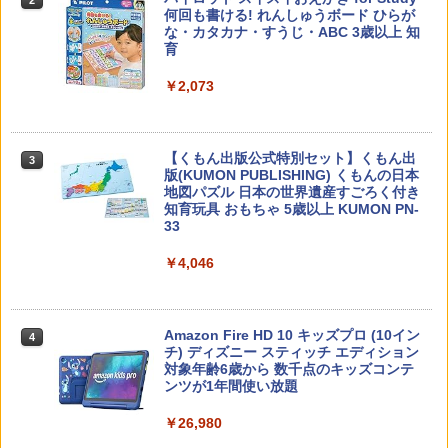
何回も書ける! れんしゅうボード ひらが
な・カタカナ・すうじ・ABC 3歳以上 知
￥2,200
育
￥2,073
カウンセリングとは何か 変化するという
3
こと (講談社現代新書 2787)
【くもん出版公式特別セット】くもん出
3
版(KUMON PUBLISHING) くもんの日本
￥1,540
地図パズル 日本の世界遺産すごろく付き
知育玩具 おもちゃ 5歳以上 KUMON PN-
33
￥4,046
「ことばで伝える」ができない子どもた
4
ち 誰が〈ことばの力〉を育てるのか
￥1,870
Amazon Fire HD 10 キッズプロ (10イン
4
チ) ディズニー スティッチ エディション
対象年齢6歳から 数千点のキッズコンテ
ンツが1年間使い放題
ゼロからわかる！ みるみる図形に強く
5
￥26,980
なるマンガ