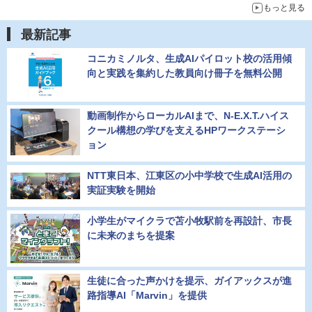
もっと見る
最新記事
コニカミノルタ、生成AIパイロット校の活用傾
向と実践を集約した教員向け冊子を無料公開
動画制作からローカルAIまで、N-E.X.T.ハイス
クール構想の学びを支えるHPワークステーシ
ョン
NTT東日本、江東区の小中学校で生成AI活用の
実証実験を開始
小学生がマイクラで苫小牧駅前を再設計、市長
に未来のまちを提案
生徒に合った声かけを提示、ガイアックスが進
路指導AI「Marvin」を提供