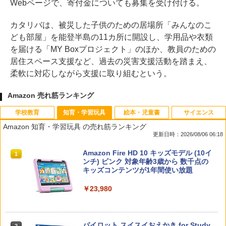
Webページで、寄付金についても募集を受け付ける。
カタリバは、被災した子供のための居場所「みんなのこ
ども部屋」を能登半島の11カ所に開設し、学用品や衣類
を届ける「MY Boxプロジェクト」のほか、教員のための
居住スペース支援など、過去の災害支援活動を踏まえ、
柔軟に対応しながら支援に取り組むという。
Amazon 売れ筋ランキング
学校教育
知育・学習玩具
絵本・児童書
サイエンス
Amazon 知育・学習玩具 の売れ筋ランキング
更新日時：2026/08/06 06:18
先生のためのGoogle AI完全攻略図鑑
Amazon Fire HD 10 キッズモデル (10イ
1
1
ンチ) ピンク 対象年齢3歳から 数千点の
キッズコンテンツが1年間使い放題
￥-
￥23,980
子どもが変わる魔法の言葉
パイロット スイスイおえかき for Study
2
2