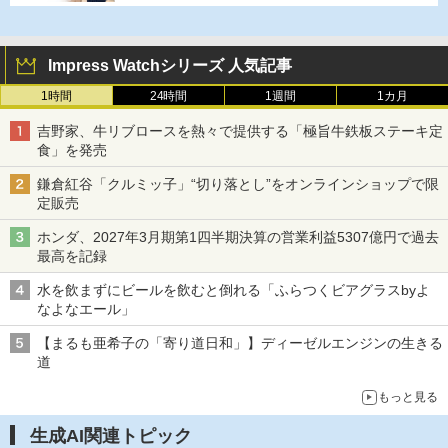
Impress Watchシリーズ 人気記事
1時間
24時間
1週間
1カ月
吉野家、牛リブロースを熱々で提供する「極旨牛鉄板ステーキ定
食」を発売
鎌倉紅谷「クルミッ子」“切り落とし”をオンラインショップで限
定販売
ホンダ、2027年3月期第1四半期決算の営業利益5307億円で過去
最高を記録
水を飲まずにビールを飲むと倒れる「ふらつくビアグラスbyよ
なよなエール」
【まるも亜希子の「寄り道日和」】ディーゼルエンジンの生きる
道
もっと見る
生成AI関連トピック