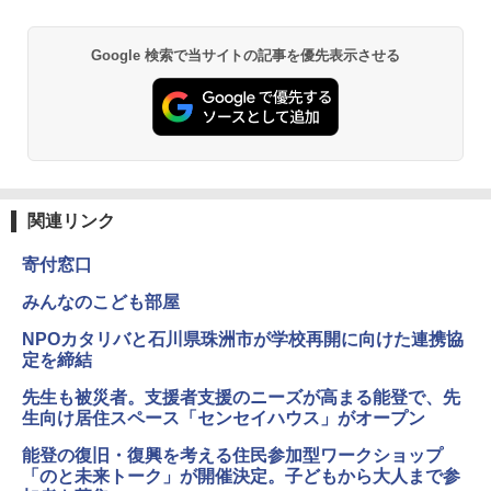
￥2,750
￥1,980
Google 検索で当サイトの記事を優先表示させる
仮面ライダー 改造人間 限定ケース版
3
物理実験モデル楽器電磁気教材を教える
3
ダルトンボード/ゴルトンボード物理学、
￥4,290
Galtonplatteの物理的な機器
￥5,800
関連リンク
つかめ！理科ダマン 12 最強ロボット決
4
寄付窓口
エンジニアリングキット小さなカート -
戦！編
4
クリエイティブトイビルド、シンプルな
みんなのこども部屋
メカニックキット|子供向けの可動部品、
￥1,320
ホリデープロジェクト、ギフトイベン
NPOカタリバと石川県珠洲市が学校再開に向けた連携協
ト、誕生日の楽しみ、イースターディス
定を締結
カバリーを備えたインタラクティブサイ
エンスツール
先生も被災者。支援者支援のニーズが高まる能登で、先
みんな大好き！ ヤマザキパン シールBO
5
生向け居住スペース「センセイハウス」がオープン
￥849
OK（重版：10月上旬発送） (TJMOOK)
能登の復旧・復興を考える住民参加型ワークショップ
￥2,200
「のと未来トーク」が開催決定。子どもから大人まで参