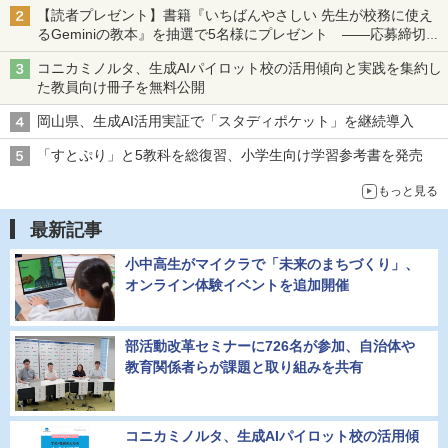
【読者プレゼント】書籍『いちばんやさしい 先生が校務に使え
るGeminiの教本』を抽選で5名様にプレゼント ――応募締切は
2026年8月12日（水）まで
コニカミノルタ、生成AIパイロット校の活用傾向と実践を集約し
た教員向け冊子を無料公開
岡山県、生成AI活用実証で「スタディポケット」を継続導入
「すとぷり」と5教科を総復習、小学生向け学習参考書を発売
もっと見る
最新記事
小中高生がマイクラで「未来のまちづくり」、
オンライン体験イベントを追加開催
部活動改革セミナーに726名が参加、自治体や
教育関係者らが課題と取り組みを共有
コニカミノルタ、生成AIパイロット校の活用傾