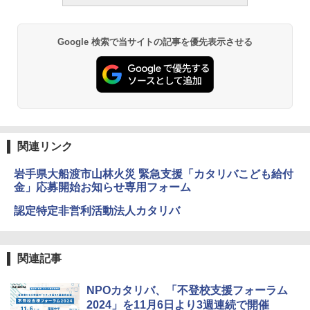
な・カタカナ・すうじ・ABC 3歳以上 知
ーム
￥2,750
育
￥1,980
Google 検索で当サイトの記事を優先表示させる
￥2,073
仮面ライダー 改造人間 限定ケース版
3
物理実験モデル楽器電磁気教材を教える
3
【くもん出版公式特別セット】くもん出
ダルトンボード/ゴルトンボード物理学、
3
￥4,290
版(KUMON PUBLISHING) くもんの日本
Galtonplatteの物理的な機器
地図パズル 日本の世界遺産すごろく付き
知育玩具 おもちゃ 5歳以上 KUMON PN-
￥5,800
33
関連リンク
￥4,046
岩手県大船渡市山林火災 緊急支援「カタリバこども給付
つかめ！理科ダマン 12 最強ロボット決
4
エンジニアリングキット小さなカート -
戦！編
金」応募開始お知らせ専用フォーム
4
クリエイティブトイビルド、シンプルな
メカニックキット|子供向けの可動部品、
認定特定非営利活動法人カタリバ
￥1,320
Amazon Fire HD 10 キッズプロ (10イン
ホリデープロジェクト、ギフトイベン
4
チ) ディズニー スティッチ エディション
ト、誕生日の楽しみ、イースターディス
対象年齢6歳から 数千点のキッズコンテ
カバリーを備えたインタラクティブサイ
ンツが1年間使い放題
エンスツール
関連記事
みんな大好き！ ヤマザキパン シールBO
5
￥26,980
￥849
OK（重版：10月上旬発送） (TJMOOK)
NPOカタリバ、「不登校支援フォーラム
2024」を11月6日より3週連続で開催
￥2,200