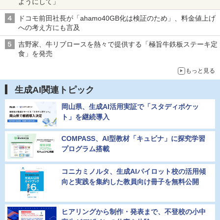
ようにして」
ドコモ前田社長が「ahamo40GB化は検証のため」、料金値上げ
への考え方にも言及
吉野家、牛リブロースを熱々で提供する「極旨牛鉄板ステーキ定
食」を発売
もっと見る
生成AI関連トピック
岡山県、生成AI活用実証で「スタディポケッ
ト」を継続導入
COMPASS、AI型教材「キュビナ」に探究学習
プログラム搭載
コニカミノルタ、生成AIパイロット校の活用傾
向と実践を集約した教員向け冊子を無料公開
ヒアリングから制作・発表まで、不登校の小中