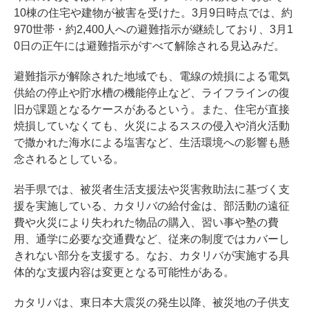
10棟の住宅や建物が被害を受けた。3月9日時点では、約
970世帯・約2,400人への避難指示が継続しており、3月1
0日の正午には避難指示がすべて解除される見込みだ。
避難指示が解除された地域でも、電線の焼損による電気
供給の停止や貯水槽の機能停止など、ライフラインの復
旧が課題となるケースがあるという。また、住宅が直接
焼損していなくても、火災によるススの侵入や消火活動
で撒かれた海水による塩害など、生活環境への影響も懸
念されるとしている。
岩手県では、被災者生活支援法や災害救助法に基づく支
援を実施している、カタリバの給付金は、部活動の遠征
費や火災により失われた物品の購入、習い事や塾の費
用、通学に必要な交通費など、従来の制度ではカバーし
きれない部分を支援する。なお、カタリバが実施する具
体的な支援内容は変更となる可能性がある。
カタリバは、東日本大震災の発生以降、被災地の子供支