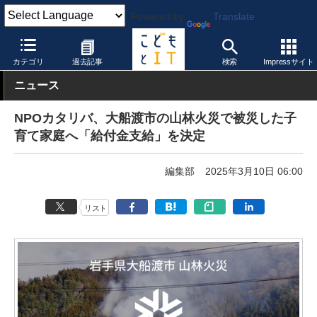
Powered by
Translate
こどもとIT
校種
小学校
カテゴリ
過去記事
検索
Impressサイト
ニュース
NPOカタリバ、大船渡市の山林火災で被災した子
育て家庭へ「給付金支給」を決定
編集部
2025年3月10日 06:00
リスト