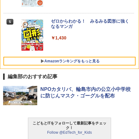
ゼロからわかる！ みるみる図形に強く
5
なるマンガ
￥1,430
Amazonランキングをもっと見る
編集部のおすすめ記事
Amazon Fire HD 10 キッズモデル (10イ
タッチペンで音が聞ける!はじめてずかん
ThinkFun ボードゲーム 「サーキット・
NPOカタリバ、輪島市内の公立小中学校
1
1
1
ンチ) ピンク 対象年齢3歳から 数千点の
1000 英語つき ([バラエティ])
メイズ」 配線回路をプログラミングする
に防じんマスク・ゴーグルを配布
キッズコンテンツが1年間使い放題
日本語説明書付 8歳~ 76341 誕生日 クリ
スマス
￥5,478
￥23,980
￥3,118
こどもとITをフォローして最新記事をチェッ
ク！
中学英語をもう一度ひとつひとつわかり
2
Follow @EdTech_for_Kids
パイロット スイスイおえかき for Study
2
やすく。改訂版
何回も書ける! れんしゅうボード ひらが
モルカ: 原子・分子に強くなるカードゲ
2