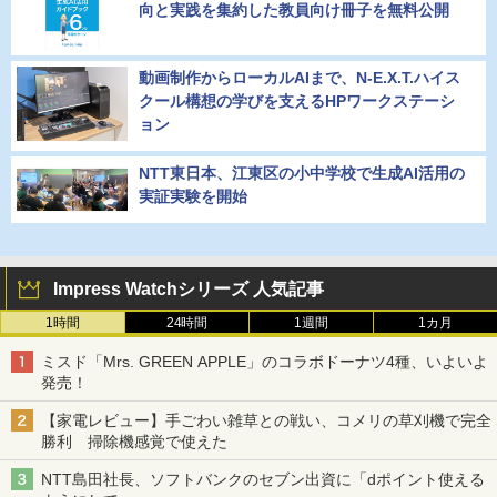
向と実践を集約した教員向け冊子を無料公開
動画制作からローカルAIまで、N-E.X.T.ハイス
クール構想の学びを支えるHPワークステーシ
ョン
NTT東日本、江東区の小中学校で生成AI活用の
実証実験を開始
Impress Watchシリーズ 人気記事
1時間
24時間
1週間
1カ月
ミスド「Mrs. GREEN APPLE」のコラボドーナツ4種、いよいよ
発売！
【家電レビュー】手ごわい雑草との戦い、コメリの草刈機で完全
勝利 掃除機感覚で使えた
NTT島田社長、ソフトバンクのセブン出資に「dポイント使える