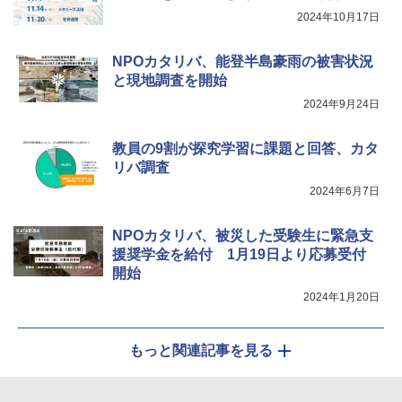
2024年10月17日
くもん出版(KUMON PUBLISHING) ロジ
Fernrohr:実験用キャビネット
5
5
カル国旗パズル 知育玩具 おもちゃ 4歳以
上 KUMON LK-10
￥4,722
NPOカタリバ、能登半島豪雨の被害状況
と現地調査を開始
￥2,127
2024年9月24日
教員の9割が探究学習に課題と回答、カタ
リバ調査
2024年6月7日
NPOカタリバ、被災した受験生に緊急支
援奨学金を給付 1月19日より応募受付
開始
2024年1月20日
もっと関連記事を見る