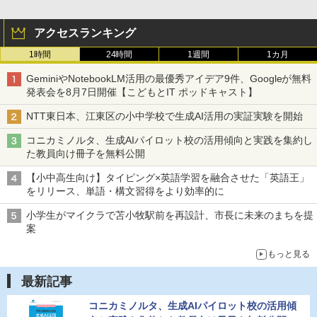
アクセスランキング
1時間
24時間
1週間
1カ月
GeminiやNotebookLM活用の最優秀アイデア9件、Googleが無料
発表会を8月7日開催【こどもとIT ポッドキャスト】
NTT東日本、江東区の小中学校で生成AI活用の実証実験を開始
コニカミノルタ、生成AIパイロット校の活用傾向と実践を集約し
た教員向け冊子を無料公開
【小中高生向け】タイピング×英語学習を融合させた「英語王」
をリリース、単語・構文習得をより効率的に
小学生がマイクラで苫小牧駅前を再設計、市長に未来のまちを提
案
もっと見る
最新記事
コニカミノルタ、生成AIパイロット校の活用傾