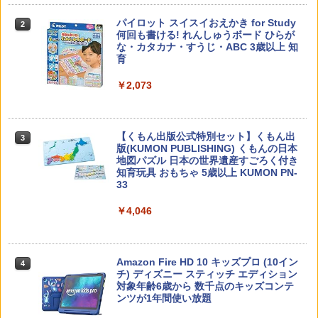
子どもが変わる魔法の言葉
パイロット スイスイおえかき for Study
2
2
何回も書ける! れんしゅうボード ひらが
な・カタカナ・すうじ・ABC 3歳以上 知
￥2,200
育
￥2,073
カウンセリングとは何か 変化するという
3
こと (講談社現代新書 2787)
【くもん出版公式特別セット】くもん出
3
版(KUMON PUBLISHING) くもんの日本
￥1,540
地図パズル 日本の世界遺産すごろく付き
知育玩具 おもちゃ 5歳以上 KUMON PN-
33
￥4,046
「ことばで伝える」ができない子どもた
4
ち 誰が〈ことばの力〉を育てるのか
￥1,870
Amazon Fire HD 10 キッズプロ (10イン
4
チ) ディズニー スティッチ エディション
対象年齢6歳から 数千点のキッズコンテ
ンツが1年間使い放題