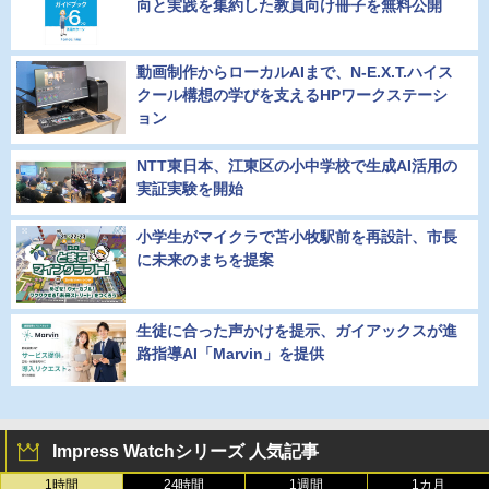
向と実践を集約した教員向け冊子を無料公開
動画制作からローカルAIまで、N-E.X.T.ハイス
クール構想の学びを支えるHPワークステーシ
ョン
NTT東日本、江東区の小中学校で生成AI活用の
実証実験を開始
小学生がマイクラで苫小牧駅前を再設計、市長
に未来のまちを提案
生徒に合った声かけを提示、ガイアックスが進
路指導AI「Marvin」を提供
Impress Watchシリーズ 人気記事
1時間
24時間
1週間
1カ月