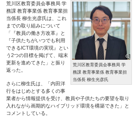
荒川区教育委員会事務局 学
務課 教育事業係 教育事業担
当係長 柳生光彦氏は、これ
までの取り組みについて
「『教員の働き方改革』と
『子供たちがいつでも利用
できるICT環境の実現』とい
う2つの目標を掲げて、端末
更新を進めてきた」と振り
荒川区教育委員会事務局 学
返った。
務課 教育事業係 教育事業担
当係長 柳生光彦氏
さらに柳生氏は、「内田洋
行をはじめとする多くの事
業者から情報提供を受け、教員や子供たちの要望を取り
入れながら画期的なハイブリッド環境を構築できた」と
コメントしている。