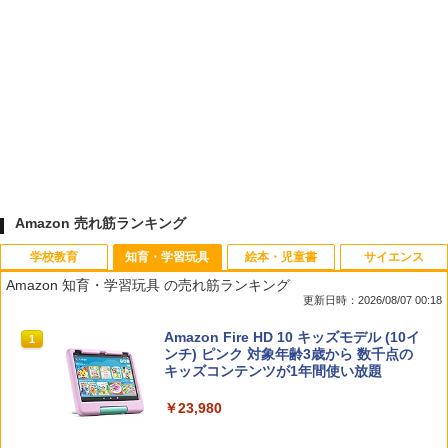
Amazon 売れ筋ランキング
学校教育
知育・学習玩具
絵本・児童書
サイエンス
Amazon 知育・学習玩具 の売れ筋ランキング
更新日時：2026/08/07 00:18
先生のためのGoogle AI完全攻略図鑑
Amazon Fire HD 10 キッズモデル (10イ
1
1
ンチ) ピンク 対象年齢3歳から 数千点の
キッズコンテンツが1年間使い放題
￥-
￥23,980