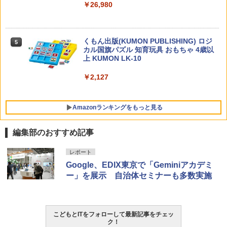
ゼロからわかる！ みるみる図形に強く
5
￥26,980
なるマンガ
￥1,430
くもん出版(KUMON PUBLISHING) ロジ
5
カル国旗パズル 知育玩具 おもちゃ 4歳以
上 KUMON LK-10
￥2,127
Amazonランキングをもっと見る
編集部のおすすめ記事
タッチペンで音が聞ける!はじめてずかん
ThinkFun ボードゲーム 「サーキット・
レポート
1
1
1000 英語つき ([バラエティ])
メイズ」 配線回路をプログラミングする
Google、EDIX東京で「Geminiアカデミ
日本語説明書付 8歳~ 76341 誕生日 クリ
ー」を展示 自治体セミナーも多数実施
スマス
￥5,478
￥3,118
こどもとITをフォローして最新記事をチェッ
中学英語をもう一度ひとつひとつわかり
2
ク！