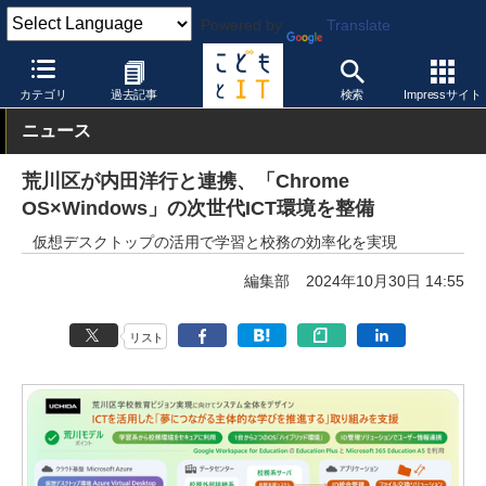
Powered by
Translate
こどもとIT
製品・サービス
授業支援システム
カテゴリ
過去記事
検索
Impressサイト
ニュース
荒川区が内田洋行と連携、「Chrome
OS×Windows」の次世代ICT環境を整備
仮想デスクトップの活用で学習と校務の効率化を実現
編集部
2024年10月30日 14:55
リスト