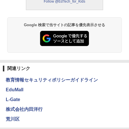
やすく。改訂版
Follow @EdTech_for_Kids
モルカ: 原子・分子に強くなるカードゲ
2
ーム
￥2,750
￥1,980
Google 検索で当サイトの記事を優先表示させる
仮面ライダー 改造人間 限定ケース版
3
物理実験モデル楽器電磁気教材を教える
3
ダルトンボード/ゴルトンボード物理学、
￥4,290
Galtonplatteの物理的な機器
￥5,800
関連リンク
つかめ！理科ダマン 12 最強ロボット決
4
教育情報セキュリティポリシーガイドライン
エンジニアリングキット小さなカート -
戦！編
4
クリエイティブトイビルド、シンプルな
EduMall
メカニックキット|子供向けの可動部品、
￥1,320
ホリデープロジェクト、ギフトイベン
L-Gate
ト、誕生日の楽しみ、イースターディス
カバリーを備えたインタラクティブサイ
株式会社内田洋行
エンスツール
みんな大好き！ ヤマザキパン シールBO
5
荒川区
￥849
OK（重版：10月上旬発送） (TJMOOK)