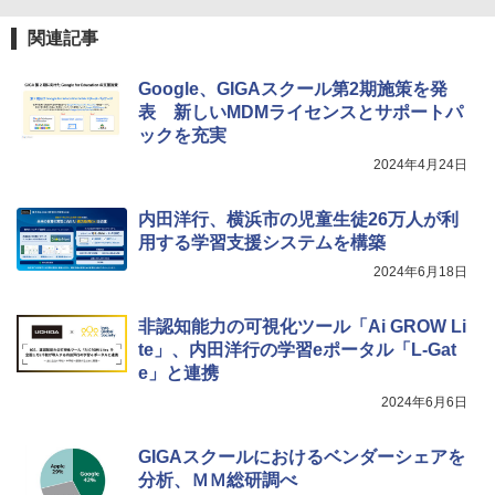
￥2,200
関連記事
Fernrohr:実験用キャビネット
5
Google、GIGAスクール第2期施策を発
￥4,722
表 新しいMDMライセンスとサポートパ
ックを充実
2024年4月24日
内田洋行、横浜市の児童生徒26万人が利
用する学習支援システムを構築
2024年6月18日
非認知能力の可視化ツール「Ai GROW Li
te」、内田洋行の学習eポータル「L-Gat
e」と連携
2024年6月6日
GIGAスクールにおけるベンダーシェアを
分析、ＭＭ総研調べ