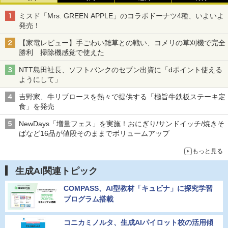
ミスド「Mrs. GREEN APPLE」のコラボドーナツ4種、いよいよ
発売！
【家電レビュー】手ごわい雑草との戦い、コメリの草刈機で完全
勝利 掃除機感覚で使えた
NTT島田社長、ソフトバンクのセブン出資に「dポイント使える
ようにして」
吉野家、牛リブロースを熱々で提供する「極旨牛鉄板ステーキ定
食」を発売
NewDays「増量フェス」を実施！おにぎり/サンドイッチ/焼きそ
ばなど16品が値段そのままでボリュームアップ
もっと見る
生成AI関連トピック
COMPASS、AI型教材「キュビナ」に探究学習
プログラム搭載
コニカミノルタ、生成AIパイロット校の活用傾