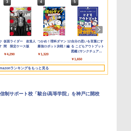
3
3
3
4
4
4
5
5
5
6
6
6
e
お
ひ
カウンセリングとは何
【くもん出版公式特別
仮面ライダー 改造人
子どもが変わる魔法の
くもん出版(KUMON
つかめ！理科ダマン 12
ゼロからわかる！ み
Amazon Fire HD 10 キ
自分の思いを言葉にす
「ことばで伝
Joyreal モ
みんな大好き
回
す
か 変化するということ
セット】くもん出版
間 限定ケース版
言葉
PUBLISHING) ロジカ
最強ロボット決戦！編
るみる図形に強くなる
ッズプロ (10インチ) デ
る こどもアウトプット
できない子ど
リ ビジーボー
キパン シール
う
(講談社現代新書 2787)
(KUMON
ル国旗パズル 知育玩具
マンガ
ィズニー スティッチ
図鑑 (サンクチュアリ
が〈ことばの
具 1 2 3歳
BOOK（重版
￥4,290
￥2,200
￥1,320
タ
PUBLISHING) くもん
おもちゃ 4歳以上
エディション 対象年齢
出版)
てるのか
ント男の子 女
旬発送） (TJ
￥1,540
￥4,046
￥2,127
￥1,430
￥26,980
￥1,650
￥1,870
￥2,959
￥2,200
3
の日本地図パズル 日本
KUMON LK-10
6歳から 数千点のキッ
玩具 LED お
の世界遺産すごろく付
ズコンテンツが1年間
先知育 早期開
mazonランキングをもっと見る
き 知育玩具 おもちゃ 5
使い放題
ンダード・エ
歳以上 KUMON PN-33
ン)
3
4
5
6
信制サポート校「駿台i高等学院」を神戸に開校
に
物理実験モデル楽器電
エンジニアリングキッ
Fernrohr:実験用キャ
KOSMOS(コ