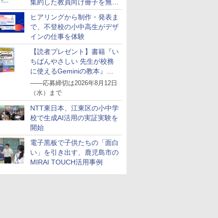
集約した教員向け冊子を無料
公開
ヒアリングから制作・発表ま
で、不登校の小中高生がデザ
インの仕事を体験
【読者プレゼント】書籍『い
ちばんやさしい 先生が校務
に使えるGeminiの教本』を
抽選で5名様にプレゼント
――応募締切は2026年8月12日
（水）まで
NTT東日本、江東区の小中学
校で生成AI活用の実証実験を
開始
電子黒板で子供たちの「面白
い」を引き出す、鹿児島市の
MIRAI TOUCH活用事例