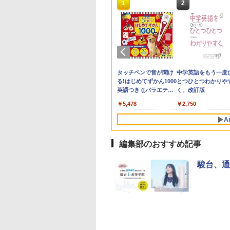
10
10
10
1
1
1
2
2
2
生の究極の自学ノ
ん出版(KUMON
受験ムビスタ 八澤
「あの子だけずるい」
TIME TIMER MOD
【改訂版】Z会 速読英
教育者のためのコーチ
Amazon Fire HD 10 キ
タッチペンで音が聞け
先生のためのGoogl
パイロット スイスイ
中学英語をもう一度
図鑑2: 選べるレシ
LISHING) くもん
った6時間で古典
がなくなる学校 合理
Home Edition 9cm 60
熟語｜大学受験の定
ング入門
ッズモデル (10インチ)
る!はじめてずかん1000
AI完全攻略図鑑
えかき for Study 何
とつひとつわかりや
そろばん120 知育
 MOVIE×STUDY
的配慮を支える基礎的
分 タイムタイマー モ
番！ 効率的な速読学習
ピンク 対象年齢3歳か
英語つき ([バラエテ
も書ける! れんしゅ
く。改訂版
￥2,530
￥-
 おもちゃ 3歳以上
環境整備
ッド メタリック ミッ
で熟語をマスター
ら 数千点のキッズコン
ィ])
ボード ひらがな・カ
760
882
870
￥2,420
￥4,891
￥1,320
￥23,980
￥5,478
￥2,073
￥2,750
ON WC-22
ドナイト 時間管理 学
テンツが1年間使い放題
カナ・すうじ・ABC 
習タイマー TTM9-
歳以上 知育
A
HMM-W 正規品 + クリ
スマス ラッピング袋
セット BL
編集部のおすすめ記事
10
1
2
駿台、通
e Kristalle selbst
Glitzer-Diamanten:
ThinkFun ボードゲー
モルカ: 原子・分子