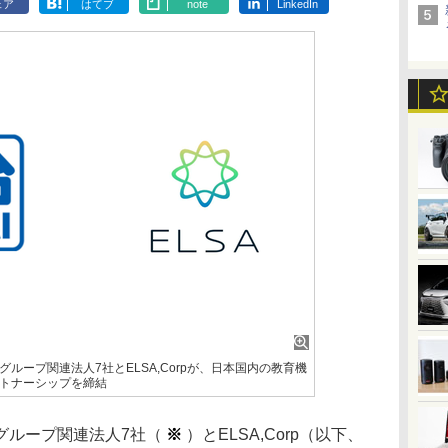
ェア
はてブ
note
LinkedIn
ループ関連法人7社とELSA,Corpが、日本国内の教育機
トナーシップを締結
グループ関連法人7社（
※
）とELSA,Corp（以下、