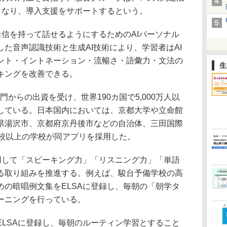
となり、導入支援をサポートするという。
自信を持って話せるようにするためのAIパーソナル
た音声認識技術と生成AI技術により、学習者はAI
ント・イントネーション・流暢さ・語彙力・文法の
生
キングを改善できる。
資部門からの出資を受け、世界190カ国で5,000万人以
している。日本国内においては、京都大学や立命館
県湯沢市、京都府京丹後市などの自治体、三田国際
0校以上の学校が同アプリを採用した。
活用して「スピーキング力」「リスニング力」「単語
る取り組みを推進する。例えば、駿台予備学校の高
めの暗唱例文集をELSAに登録し、毎朝の「朝学タ
ーニングを行っている。
ELSAに登録し、毎朝のルーティン学習とすること