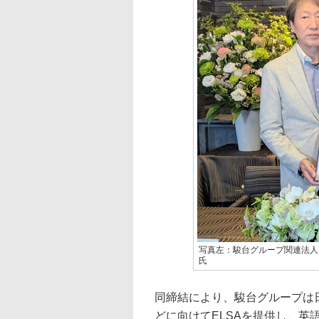
写真左：駿台グループ関連法人7社 代
氏
同締結により、駿台グループは
どに向けてELSAを提供し、英