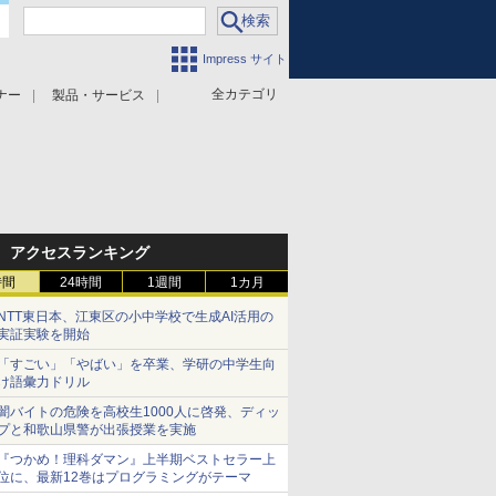
Impress サイト
全カテゴリ
ナー
製品・サービス
アクセスランキング
時間
24時間
1週間
1カ月
NTT東日本、江東区の小中学校で生成AI活用の
実証実験を開始
「すごい」「やばい」を卒業、学研の中学生向
け語彙力ドリル
闇バイトの危険を高校生1000人に啓発、ディッ
プと和歌山県警が出張授業を実施
『つかめ！理科ダマン』上半期ベストセラー上
位に、最新12巻はプログラミングがテーマ