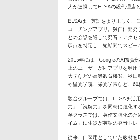
人が連携してELSAの総代理店
ELSAは、英語をより正しく、
コーチングアプリ。独自に開発し
との会話を通して発音・アクセ
弱点を特定し、短期間でスピー
2015年には、GoogleのAI投
上のユーザーが同アプリを利用
大学などの高等教育機関、秋田
や聖光学院、栄光学園など、6
駿台グループでは、ELSAを
力」「読解力」を同時に強化す
卒クラスでは、英作文強化のた
イム」に生徒が英語の発音トレ
従来、自習用としていた教材を