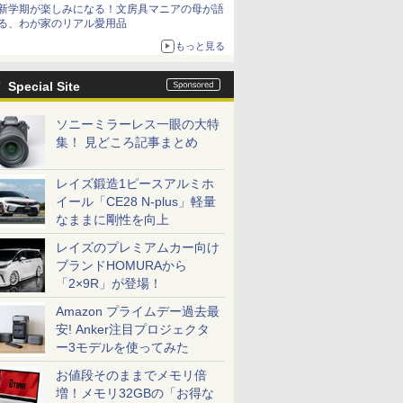
新学期が楽しみになる！文房具マニアの母が語
る、わが家のリアル愛用品
もっと見る
Special Site
ソニーミラーレス一眼の大特
集！ 見どころ記事まとめ
レイズ鍛造1ピースアルミホ
イール「CE28 N-plus」軽量
なままに剛性を向上
レイズのプレミアムカー向け
ブランドHOMURAから
「2×9R」が登場！
Amazon プライムデー過去最
安! Anker注目プロジェクタ
ー3モデルを使ってみた
お値段そのままでメモリ倍
増！メモリ32GBの「お得な