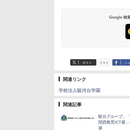
hten:
Experimentierkasten
ム 「サーキット・メイ
強くなるカードゲー
erimentierkasten
ズ」 配線回路をプログ
￥3,284
￥1,980
ラミングする 日本語説
Google
767
￥3,118
明書付 8歳~ 76341 誕
生日 クリスマス
ポスト
リスト
シ
関連リンク
学校法人駿河台学園
関連記事
駿台グループ、「
関西教育ICT展
展