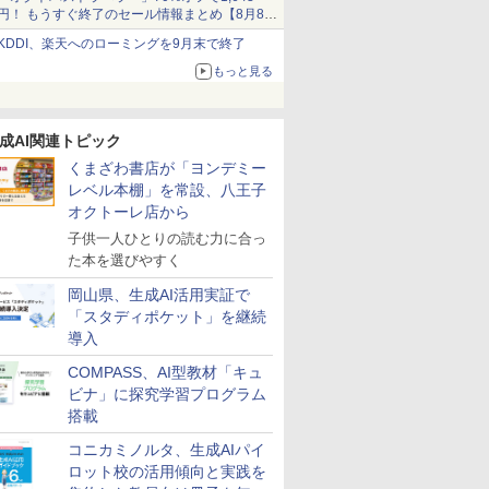
円！ もうすぐ終了のセール情報まとめ【8月8日
更新】
KDDI、楽天へのローミングを9月末で終了
ニンテンドーeショップでは「大神 絶景版」が
67%オフで990円
もっと見る
成AI関連トピック
くまざわ書店が「ヨンデミー
レベル本棚」を常設、八王子
オクトーレ店から
子供一人ひとりの読む力に合っ
た本を選びやすく
岡山県、生成AI活用実証で
「スタディポケット」を継続
導入
COMPASS、AI型教材「キュ
ビナ」に探究学習プログラム
搭載
コニカミノルタ、生成AIパイ
ロット校の活用傾向と実践を