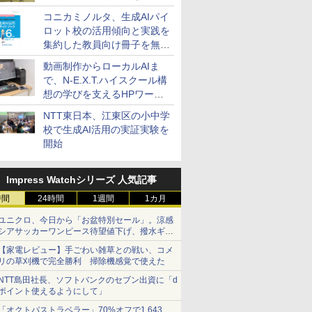
コニカミノルタ、生成AIパイ
ロット校の活用傾向と実践を
集約した教員向け冊子を無料
公開
動画制作からローカルAIま
で、N-E.X.T.ハイスクール構
想の学びを支えるHPワーク
ステーション
NTT東日本、江東区の小中学
校で生成AI活用の実証実験を
開始
Impress Watchシリーズ 人気記事
時間
24時間
1週間
1カ月
ユニクロ、今日から「お盆特別セール」。涼感
シアサッカーワンピース待望値下げ、撥水ギア
ショーツは1990円に
【家電レビュー】手ごわい雑草との戦い、コメ
リの草刈機で完全勝利 掃除機感覚で使えた
NTT島田社長、ソフトバンクのセブン出資に「d
ポイント使えるようにして」
「オクトパストラベラー」70%オフで1,643