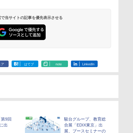
ム
磁気教材を教えるダル
ト小さなカート - クリ
ビネット
617158 フ
トンボード/ゴルトンボ
エイティブトイビル
スワーリング
￥4,746
ード物理学、
ド、シンプルなメカニ
ニ 先史時代
 検索で当サイトの記事を優先表示させる
￥5,800
￥849
￥5,592
Galtonplatteの物理的
ックキット|子供向けの
気づける 実験
な機器
可動部品、ホリデープ
歳からのお子
ロジェクト、ギフトイ
心者向けセット
ベント、誕生日の楽し
物 洗面器 ピ
み、イースターディス
飾 多言語対応
カバリーを備えたイン
タラクティブサイエン
スツール
ェア
はてブ
note
LinkedIn
第9回
駿台グループ、教育総
」に出
合展「EDIX東京」出
展、ブースセミナーの