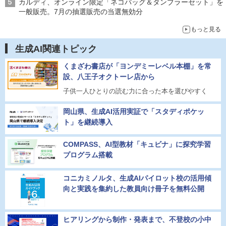
カルディ、オンライン限定「ネコバッグ＆タンブラーセット」を
一般販売。7月の抽選販売の当選無効分
もっと見る
生成AI関連トピック
くまざわ書店が「ヨンデミーレベル本棚」を常
設、八王子オクトーレ店から
子供一人ひとりの読む力に合った本を選びやすく
岡山県、生成AI活用実証で「スタディポケッ
ト」を継続導入
COMPASS、AI型教材「キュビナ」に探究学習
プログラム搭載
コニカミノルタ、生成AIパイロット校の活用傾
向と実践を集約した教員向け冊子を無料公開
ヒアリングから制作・発表まで、不登校の小中