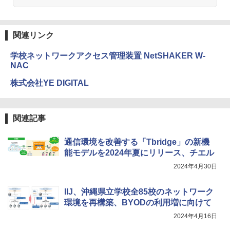
Galtonplatteの物理的な機器
￥5,800
関連リンク
学校ネットワークアクセス管理装置 NetSHAKER W-
エンジニアリングキット小さなカート -
4
NAC
クリエイティブトイビルド、シンプルな
メカニックキット|子供向けの可動部品、
株式会社YE DIGITAL
ホリデープロジェクト、ギフトイベン
ト、誕生日の楽しみ、イースターディス
カバリーを備えたインタラクティブサイ
エンスツール
関連記事
￥849
通信環境を改善する「Tbridge」の新機
能モデルを2024年夏にリリース、チエル
Fernrohr:実験用キャビネット
2024年4月30日
5
￥4,758
IIJ、沖縄県立学校全85校のネットワーク
環境を再構築、BYODの利用増に向けて
2024年4月16日