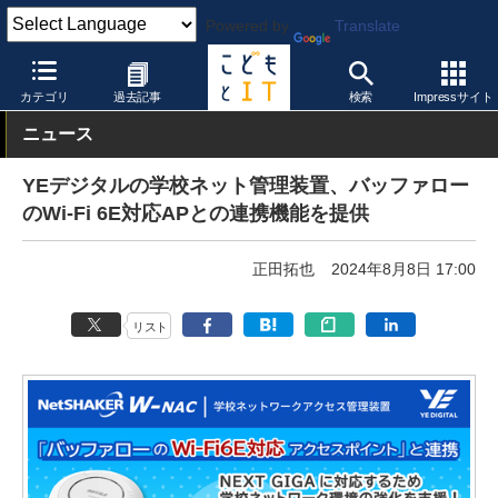
Powered by
Translate
こどもとIT
製品・サービス
ネットワーク
カテゴリ
過去記事
検索
Impressサイト
ニュース
YEデジタルの学校ネット管理装置、バッファロー
のWi-Fi 6E対応APとの連携機能を提供
正田拓也
2024年8月8日 17:00
リスト