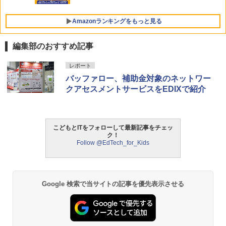
女の子 知育玩具 LED おもちゃ 指先知育
早期開発 (スタンダード・エディション)
Amazonランキングをもっと見る
￥2,959
編集部のおすすめ記事
ThinkFun ボードゲーム 「サーキット・
レポート
1
メイズ」 配線回路をプログラミングする
バッファロー、補助金対象のネットワー
日本語説明書付 8歳~ 76341 誕生日 クリ
クアセスメントサービスをEDIXで紹介
スマス
￥3,118
こどもとITをフォローして最新記事をチェッ
ク！
Follow @EdTech_for_Kids
モルカ: 原子・分子に強くなるカードゲ
2
ーム
￥1,980
Google 検索で当サイトの記事を優先表示させる
物理実験モデル楽器電磁気教材を教える
3
ダルトンボード/ゴルトンボード物理学、