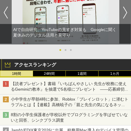
AIで自由研究、YouTubeの見すぎ対策も Googleに聞く
夏休みのデジタル活用と見守り
●
●
●
アクセスランキング
1時間
24時間
1週間
1カ月
【読者プレゼント】書籍『いちばんやさしい 先生が校務に使え
るGeminiの教本』を抽選で5名様にプレゼント ――応募締切は
2026年8月12日（水）まで
小中学生が早朝4時に参加、Roblox「ブレインロット」に潜むト
ラブルとは【【連載】高橋暁子の「親と先生の気になるネッ
ト」】
8割の小学生保護者が学校以外でプログラミングを学ばせていな
いと回答、シンクプラス調査
JamfがEDIX東京2026に出展、校務用Mac導入やデバイス管理の