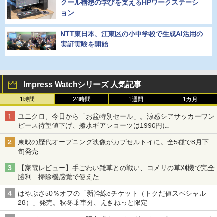
クール構想の学びを支えるHPワークステーシ
ョン
NTT東日本、江東区の小中学校で生成AI活用の
実証実験を開始
Impress Watchシリーズ 人気記事
1時間
24時間
1週間
1カ月
ユニクロ、今日から「お盆特別セール」。涼感シアサッカーワン
ピース待望値下げ、撥水ギアショーツは1990円に
東映の歴代オープニング映像がカプセルトイに。全5種で8月下
旬発売
【家電レビュー】手ごわい雑草との戦い、コメリの草刈機で完全
勝利 掃除機感覚で使えた
はやぶさ50％オフの「新幹線eチケット（トクだ値スペシャル
28）」発売。秋冬乗車分、えきねっと限定