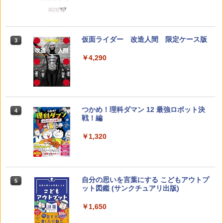
育
￥1,540
￥2,073
仮面ライダー 改造人間 限定ケース版
3
先生のためのGoogle AI完全攻略図鑑
3
【くもん出版公式特別セット】くもん出
3
￥4,290
￥-
版(KUMON PUBLISHING) くもんの日本
地図パズル 日本の世界遺産すごろく付き
知育玩具 おもちゃ 5歳以上 KUMON PN-
33
￥4,046
つかめ！理科ダマン 12 最強ロボット決
4
子どもが変わる魔法の言葉
4
戦！編
￥2,200
￥1,320
くもん出版(KUMON PUBLISHING) ロジ
4
カル国旗パズル 知育玩具 おもちゃ 4歳以
上 KUMON LK-10
￥2,127
自分の思いを言葉にする こどもアウトプ
5
向山洋一の系譜、その先へ 授業の腕を磨
5
ット図鑑 (サンクチュアリ出版)
く法則: 教育技術が子供の可能性を伸ば
す
￥1,650
Joyreal モンテッソーリ ビジーボード 知
5
￥2,750
育玩具 1 2 3歳誕生日プレゼント男の子