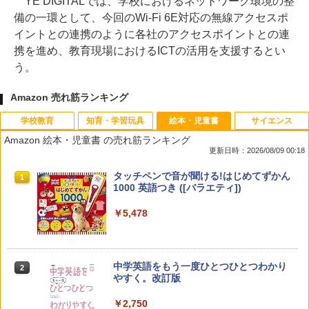
YE DIGITALでは、学校におけるネットワーク環境の整
備の一環として、今回のWi-Fi 6E対応の無線アクセスポ
イントとの連携のように各社のアクセスポイントとの連
携を進め、教育現場におけるICTの活用を支援するとい
う。
Amazon 売れ筋ランキング
学校教育
知育・学習玩具
絵本・児童書
サイエンス
Amazon 絵本・児童書 の売れ筋ランキング
更新日時：2026/08/09 00:18
教育者のためのコーチング入門
Amazon Fire HD 10 キッズモデル (10イ
タッチペンで音が聞ける!はじめてずかん
1
1
1
ンチ) ピンク 対象年齢3歳から 数千点の
1000 英語つき ([バラエティ])
キッズコンテンツが1年間使い放題
￥2,530
￥5,478
￥23,980
中学英語をもう一度ひとつひとつわかり
2
カウンセリングとは何か 変化するという
パイロット スイスイおえかき for Study
2
2
やすく。改訂版
こと (講談社現代新書 2787)
何回も書ける! れんしゅうボード ひらが
な・カタカナ・すうじ・ABC 3歳以上 知
￥2,750