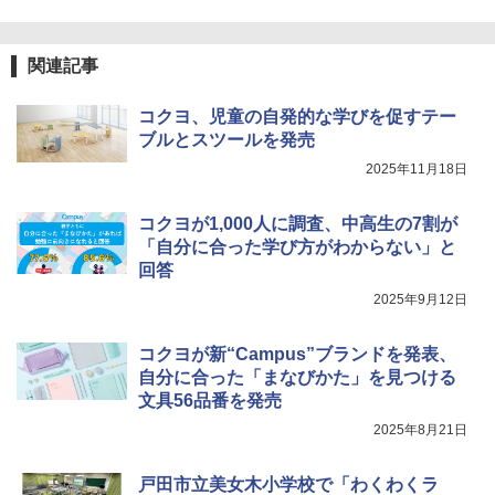
クリエイティブトイビルド、シンプルな
メカニックキット|子供向けの可動部品、
￥1,320
ホリデープロジェクト、ギフトイベン
関連記事
ト、誕生日の楽しみ、イースターディス
カバリーを備えたインタラクティブサイ
エンスツール
コクヨ、児童の自発的な学びを促すテー
自分の思いを言葉にする こどもアウトプ
ブルとスツールを発売
5
￥849
ット図鑑 (サンクチュアリ出版)
2025年11月18日
￥1,650
コクヨが1,000人に調査、中高生の7割が
Fernrohr:実験用キャビネット
5
「自分に合った学び方がわからない」と
回答
￥4,758
2025年9月12日
コクヨが新“Campus”ブランドを発表、
自分に合った「まなびかた」を見つける
文具56品番を発売
2025年8月21日
戸田市立美女木小学校で「わくわくラ