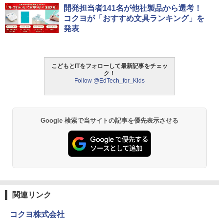
タッチペンで音が聞ける!はじめてずかん
ThinkFun ボードゲーム 「サーキット・
開発担当者141名が他社製品から選考！
1
1
1000 英語つき ([バラエティ])
メイズ」 配線回路をプログラミングする
コクヨが「おすすめ文具ランキング」を
日本語説明書付 8歳~ 76341 誕生日 クリ
発表
スマス
￥5,478
￥3,118
こどもとITをフォローして最新記事をチェッ
中学英語をもう一度ひとつひとつわかり
2
ク！
やすく。改訂版
Follow @EdTech_for_Kids
モルカ: 原子・分子に強くなるカードゲ
2
ーム
￥2,750
￥1,980
Google 検索で当サイトの記事を優先表示させる
仮面ライダー 改造人間 限定ケース版
3
物理実験モデル楽器電磁気教材を教える
3
ダルトンボード/ゴルトンボード物理学、
￥4,290
Galtonplatteの物理的な機器
￥5,800
関連リンク
つかめ！理科ダマン 12 最強ロボット決
4
コクヨ株式会社
エンジニアリングキット小さなカート -
戦！編
4