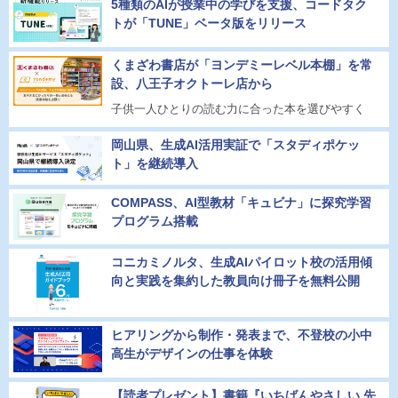
5種類のAIが授業中の学びを支援、コードタク
トが「TUNE」ベータ版をリリース
くまざわ書店が「ヨンデミーレベル本棚」を常
設、八王子オクトーレ店から
子供一人ひとりの読む力に合った本を選びやすく
岡山県、生成AI活用実証で「スタディポケッ
ト」を継続導入
COMPASS、AI型教材「キュビナ」に探究学習
プログラム搭載
コニカミノルタ、生成AIパイロット校の活用傾
向と実践を集約した教員向け冊子を無料公開
ヒアリングから制作・発表まで、不登校の小中
高生がデザインの仕事を体験
【読者プレゼント】書籍『いちばんやさしい 先