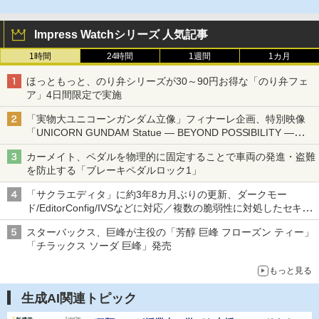
Impress Watchシリーズ 人気記事
1時間
24時間
1週間
1カ月
ほっともっと、のり弁シリーズが30～90円お得な「のり弁フェ
ア」4日間限定で実施
「実物大ユニコーンガンダム立像」フィナーレ企画、特別映像
「UNICORN GUNDAM Statue ― BEYOND POSSIBILITY ―」が
8月22日から10日間限定で上映
カーメイト、ペダルを物理的に固定することで車両の発進・盗難
を防止する「ブレーキペダルロック1」
「サクラエディタ」に約3年8カ月ぶりの更新、ダークモー
ド/EditorConfig/IVSなどに対応／複数の脆弱性に対処したセキュ
リティアップデート
スターバックス、巨峰が主役の「芳醇 巨峰 フローズン ティー」
「チラックス ソーダ 巨峰」発売
もっと見る
生成AI関連トピック