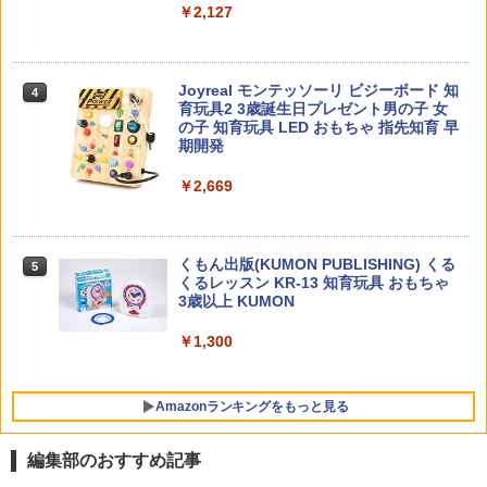
￥2,127
子どもが変わる魔法の言葉
4
￥2,200
Joyreal モンテッソーリ ビジーボード 知
4
育玩具2 3歳誕生日プレゼント男の子 女
の子 知育玩具 LED おもちゃ 指先知育 早
期開発
向山洋一の系譜、その先へ 授業の腕を磨
5
￥2,669
く法則: 教育技術が子供の可能性を伸ば
す
￥2,750
くもん出版(KUMON PUBLISHING) くる
5
くるレッスン KR-13 知育玩具 おもちゃ
3歳以上 KUMON
￥1,300
Amazonランキングをもっと見る
編集部のおすすめ記事