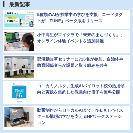
最新記事
5種類のAIが授業中の学びを支援、コードタク
トが「TUNE」ベータ版をリリース
小中高生がマイクラで「未来のまちづくり」、
オンライン体験イベントを追加開催
部活動改革セミナーに726名が参加、自治体や
教育関係者らが課題と取り組みを共有
コニカミノルタ、生成AIパイロット校の活用傾
向と実践を集約した教員向け冊子を無料公開
動画制作からローカルAIまで、N-E.X.T.ハイス
クール構想の学びを支えるHPワークステーシ
ョン