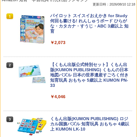
更新日時：2026/08/10 12:18
教育者のためのコーチング入門
パイロット スイスイおえかき for Study
1
1
何回も書ける! れんしゅうボード ひらが
な・カタカナ・すうじ・ABC 3歳以上 知
￥2,530
育
￥2,073
カウンセリングとは何か 変化するという
2
こと (講談社現代新書 2787)
【くもん出版公式特別セット】くもん出
2
版(KUMON PUBLISHING) くもんの日本
地図パズル 日本の世界遺産すごろく付き
￥1,540
知育玩具 おもちゃ 5歳以上 KUMON PN-
33
￥4,046
先生のためのGoogle AI完全攻略図鑑
3
￥-
くもん出版(KUMON PUBLISHING) ロジ
3
カル国旗パズル 知育玩具 おもちゃ 4歳以
上 KUMON LK-10