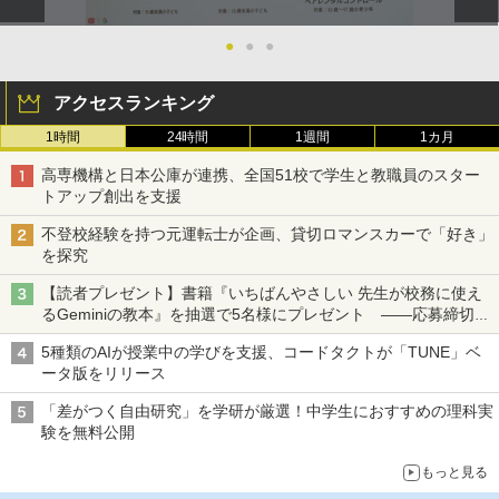
●
●
●
アクセスランキング
1時間
24時間
1週間
1カ月
高専機構と日本公庫が連携、全国51校で学生と教職員のスター
トアップ創出を支援
不登校経験を持つ元運転士が企画、貸切ロマンスカーで「好き」
を探究
【読者プレゼント】書籍『いちばんやさしい 先生が校務に使え
るGeminiの教本』を抽選で5名様にプレゼント ――応募締切は
2026年8月12日（水）まで
5種類のAIが授業中の学びを支援、コードタクトが「TUNE」ベ
ータ版をリリース
「差がつく自由研究」を学研が厳選！中学生におすすめの理科実
験を無料公開
もっと見る