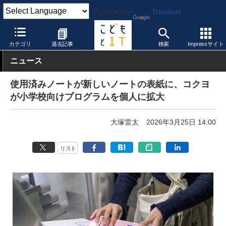
Powered by
Translate
こどもとIT
製品・サービス
その他
カテゴリ
過去記事
検索
Impressサイト
ニュース
使用済みノートが新しいノートの表紙に、コクヨ
が小学校向けプログラムを個人に拡大
大塚雷太
2026年3月25日 14:00
リスト