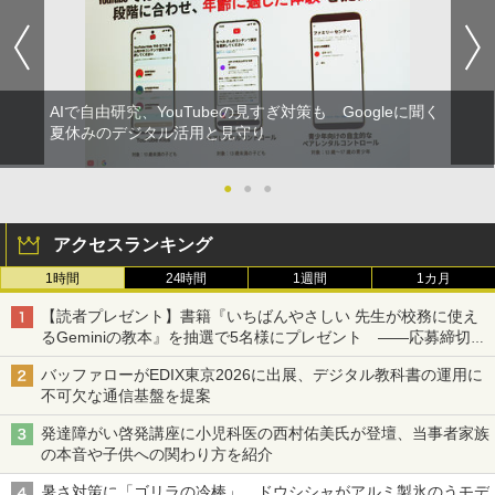
AIで自由研究、YouTubeの見すぎ対策も Googleに聞く
夏休みのデジタル活用と見守り
●
●
●
アクセスランキング
1時間
24時間
1週間
1カ月
【読者プレゼント】書籍『いちばんやさしい 先生が校務に使え
るGeminiの教本』を抽選で5名様にプレゼント ――応募締切は
2026年8月12日（水）まで
バッファローがEDIX東京2026に出展、デジタル教科書の運用に
不可欠な通信基盤を提案
発達障がい啓発講座に小児科医の西村佑美氏が登壇、当事者家族
の本音や子供への関わり方を紹介
暑さ対策に「ゴリラの冷棒」、ドウシシャがアルミ製氷のうモデ