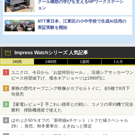
クール構想の学びを支えるHPワークステーシ
ョン
NTT東日本、江東区の小中学校で生成AI活用の
実証実験を開始
Impress Watchシリーズ 人気記事
1時間
24時間
1週間
1カ月
ユニクロ、今日から「お盆特別セール」。涼感シアサッカーワン
ピース待望値下げ、撥水ギアショーツは1990円に
東映の歴代オープニング映像がカプセルトイに。全5種で8月下
旬発売
【家電レビュー】手ごわい雑草との戦い、コメリの草刈機で完全
勝利 掃除機感覚で使えた
はやぶさ50％オフの「新幹線eチケット（トクだ値スペシャル
28）」発売。秋冬乗車分、えきねっと限定