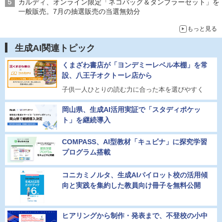
カルディ、オンライン限定「ネコバッグ＆タンブラーセット」を
一般販売。7月の抽選販売の当選無効分
もっと見る
生成AI関連トピック
くまざわ書店が「ヨンデミーレベル本棚」を常
設、八王子オクトーレ店から
子供一人ひとりの読む力に合った本を選びやすく
岡山県、生成AI活用実証で「スタディポケッ
ト」を継続導入
COMPASS、AI型教材「キュビナ」に探究学習
プログラム搭載
コニカミノルタ、生成AIパイロット校の活用傾
向と実践を集約した教員向け冊子を無料公開
ヒアリングから制作・発表まで、不登校の小中