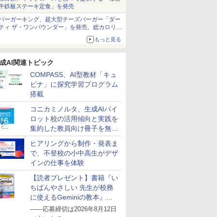
牛鉄板ステーキ定食」を発売
バーガーキング、超大型チーズバーガー「ダー
ティ ザ・ワンパウンダー」を発売。総カロリー
約1656kcal、総重量約527g！
もっと見る
成AI関連トピック
COMPASS、AI型教材「キュ
ビナ」に探究学習プログラム
搭載
コニカミノルタ、生成AIパイ
ロット校の活用傾向と実践を
集約した教員向け冊子を無料
公開
ヒアリングから制作・発表ま
で、不登校の小中高生がデザ
インの仕事を体験
【読者プレゼント】書籍『い
ちばんやさしい 先生が校務
に使えるGeminiの教本』を
抽選で5名様にプレゼント
――応募締切は2026年8月12日