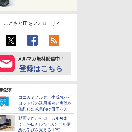
こどもとIT をフォローする
メルマガ無料配信中！
登録はこちら
新記事
コニカミノルタ、生成AIパイ
ロット校の活用傾向と実践を
集約した教員向け冊子を無料
公開
動画制作からローカルAIま
で、N-E.X.T.ハイスクール構
想の学びを支えるHPワーク