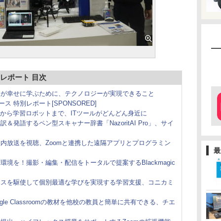
京レポート 目次
もが幸せに学ぶために、テクノロジーが実現できること
ス 特別レポート[SPONSORED]
帳から学習ロボットまで、ITツールがどんどん身近に
発語するペン型スキャナー辞書「NazoritAI Pro」、サイ
内放送を視聴、Zoomと連携した遠隔アプリとプログラミン
最
境を！撮影・編集・配信をトータルで提案するBlackmagic
ンスを駆使して個別最適な学びを実現する学習支援、コニカミ
le Classroomの教材を他校の教員と簡単に共有できる、チエ