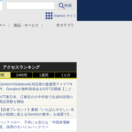
Impress サイト
全カテゴリ
ナー
製品・サービス
アクセスランキング
時間
24時間
1週間
1カ月
GeminiやNotebookLM活用の最優秀アイデア9
件、Googleが無料発表会を8月7日開催【こども
とIT ポッドキャスト】
NTT東日本、江東区の小中学校で生成AI活用の
実証実験を開始
【読者プレゼント】書籍『いちばんやさしい 先
生が校務に使えるGeminiの教本』を抽選で5名
様にプレゼント ――応募締切は2026年8月12
バッファロー、子供にも安心な「半固体電解
日（水）まで
質」採用のモバイルバッテリー