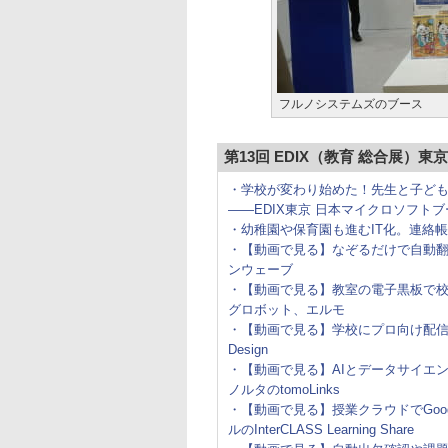
フルノシステムズのブース
第13回 EDIX（教育 総合展）東
・学校が変わり始めた！先生と子ど
――EDIX東京 日本マイクロソフトブー
・幼稚園や保育園も進むIT化。連絡
・【動画で見る】なぞるだけで自動翻訳＆
ンウェーブ
・【動画で見る】教室の電子黒板で校
グロボット、エルモ
・【動画で見る】学校にプロ向け配信環
Design
・【動画で見る】AIとデータサイエ
ノルタのtomoLinks
・【動画で見る】授業クラウドでGoog
ルのInterCLASS Learning Share