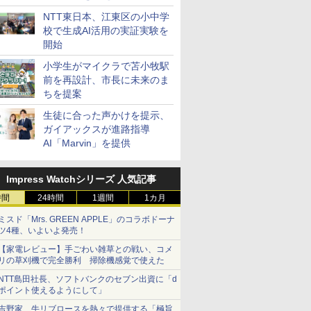
ステーション
NTT東日本、江東区の小中学
校で生成AI活用の実証実験を
開始
小学生がマイクラで苫小牧駅
前を再設計、市長に未来のま
ちを提案
生徒に合った声かけを提示、
ガイアックスが進路指導
AI「Marvin」を提供
Impress Watchシリーズ 人気記事
時間
24時間
1週間
1カ月
ミスド「Mrs. GREEN APPLE」のコラボドーナ
ツ4種、いよいよ発売！
【家電レビュー】手ごわい雑草との戦い、コメ
リの草刈機で完全勝利 掃除機感覚で使えた
NTT島田社長、ソフトバンクのセブン出資に「d
ポイント使えるようにして」
吉野家、牛リブロースを熱々で提供する「極旨