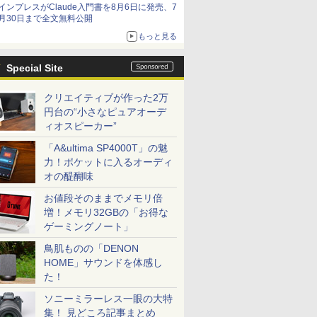
インプレスがClaude入門書を8月6日に発売、7
月30日まで全文無料公開
もっと見る
Special Site
クリエイティブが作った2万
円台の“小さなピュアオーデ
ィオスピーカー”
「A&ultima SP4000T」の魅
力！ポケットに入るオーディ
オの醍醐味
お値段そのままでメモリ倍
増！メモリ32GBの「お得な
ゲーミングノート」
鳥肌ものの「DENON
HOME」サウンドを体感し
た！
ソニーミラーレス一眼の大特
集！ 見どころ記事まとめ