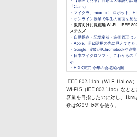
・【動画で見る】自動出欠確認や課題
「Class」
・マイクラ、micro:bit、ロボット
・オンライン授業で学生の画面を見
・教育向けに長距離 Wi-Fi「IEEE
ステムズ
・自動採点・記憶定着・進捗管理はデ
・Apple、iPad活用の先に見えてき
・Google、教師用Chromeboo
・日本マイクロソフト、これからの
示
・EDIX東京 今年の会場案内図
IEEE 802.11ah（Wi-Fi HaL
Wi-Fi 5（IEE 802.11a
容量を目指したのに対し、1k
数は920MHz帯を使う。