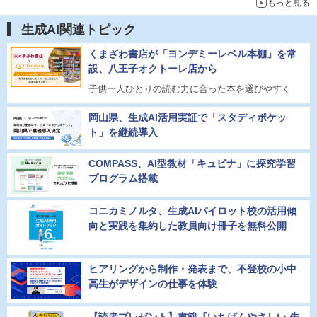
もっと見る
生成AI関連トピック
くまざわ書店が「ヨンデミーレベル本棚」を常
設、八王子オクトーレ店から
子供一人ひとりの読む力に合った本を選びやすく
岡山県、生成AI活用実証で「スタディポケッ
ト」を継続導入
COMPASS、AI型教材「キュビナ」に探究学習
プログラム搭載
コニカミノルタ、生成AIパイロット校の活用傾
向と実践を集約した教員向け冊子を無料公開
ヒアリングから制作・発表まで、不登校の小中
高生がデザインの仕事を体験