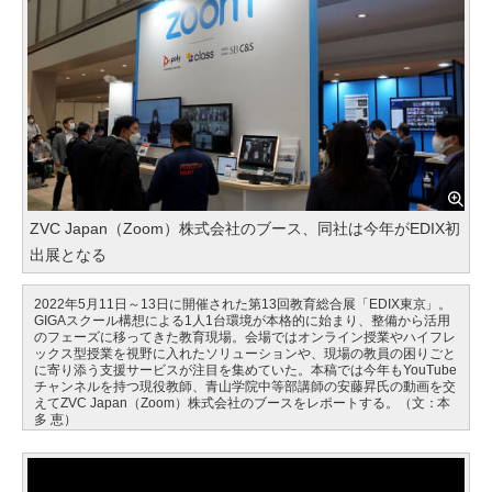
ZVC Japan（Zoom）株式会社のブース、同社は今年がEDIX初
出展となる
2022年5月11日～13日に開催された第13回教育総合展「EDIX東京」。
GIGAスクール構想による1人1台環境が本格的に始まり、整備から活用
のフェーズに移ってきた教育現場。会場ではオンライン授業やハイフレ
ックス型授業を視野に入れたソリューションや、現場の教員の困りごと
に寄り添う支援サービスが注目を集めていた。本稿では今年もYouTube
チャンネルを持つ現役教師、青山学院中等部講師の安藤昇氏の動画を交
えてZVC Japan（Zoom）株式会社のブースをレポートする。（文：本
多 恵）