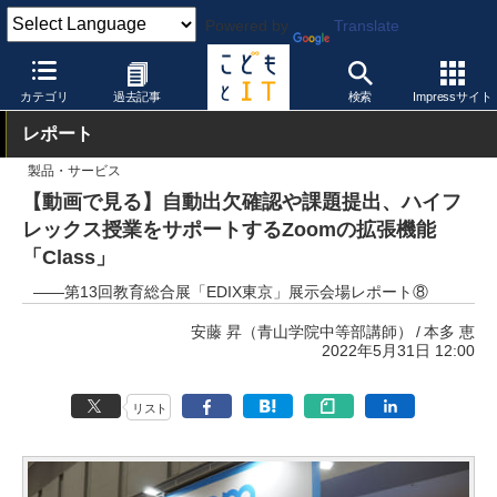
Powered by
Translate
こどもとIT
製品・サービス
授業支援システム
カテゴリ
過去記事
検索
Impressサイト
レポート
製品・サービス
【動画で見る】自動出欠確認や課題提出、ハイフ
レックス授業をサポートするZoomの拡張機能
「Class」
――第13回教育総合展「EDIX東京」展示会場レポート⑧
安藤 昇（青山学院中等部講師）
本多 恵
2022年5月31日 12:00
リスト