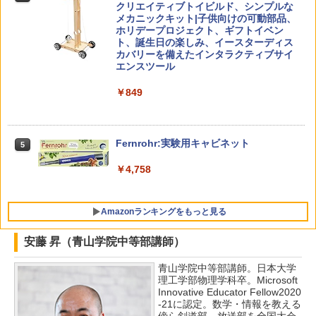
クリエイティブトイビルド、シンプルな
￥2,200
メカニックキット|子供向けの可動部品、
￥1,320
くもん出版(KUMON PUBLISHING) ロジ
ホリデープロジェクト、ギフトイベン
4
カル国旗パズル 知育玩具 おもちゃ 4歳以
ト、誕生日の楽しみ、イースターディス
上 KUMON LK-10
カバリーを備えたインタラクティブサイ
エンスツール
￥2,127
自分の思いを言葉にする こどもアウトプ
5
向山洋一の系譜、その先へ 授業の腕を磨
5
￥849
ット図鑑 (サンクチュアリ出版)
く法則: 教育技術が子供の可能性を伸ば
す
￥1,650
Joyreal モンテッソーリ ビジーボード 知
5
￥2,750
育玩具 1 2 3歳誕生日プレゼント男の子
Fernrohr:実験用キャビネット
5
女の子 知育玩具 LED おもちゃ 指先知育
早期開発 (スタンダード・エディション)
￥4,758
￥2,959
Amazonランキングをもっと見る
安藤 昇（青山学院中等部講師）
青山学院中等部講師。日本大学
理工学部物理学科卒。Microsoft
Innovative Educator Fellow2020
-21に認定。数学・情報を教える