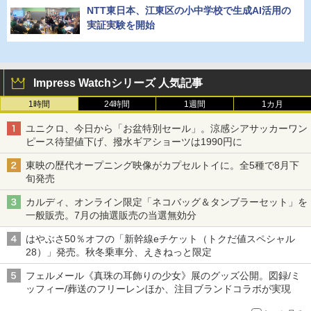
NTT東日本、江東区の小中学校で生成AI活用の
実証実験を開始
Impress Watchシリーズ 人気記事
1時間
24時間
1週間
1カ月
ユニクロ、今日から「お盆特別セール」。涼感シアサッカーワン
ピース待望値下げ、撥水ギアショーツは1990円に
東映の歴代オープニング映像がカプセルトイに。全5種で8月下
旬発売
カルディ、オンライン限定「ネコバッグ＆タンブラーセット」を
一般販売。7月の抽選販売の当選無効分
はやぶさ50％オフの「新幹線eチケット（トクだ値スペシャル
28）」発売。秋冬乗車分、えきねっと限定
フェルメール《真珠の耳飾りの少女》展のグッズ公開。図録/ミ
ッフィー/葬送のフリーレンほか、注目ブランドコラボが実現