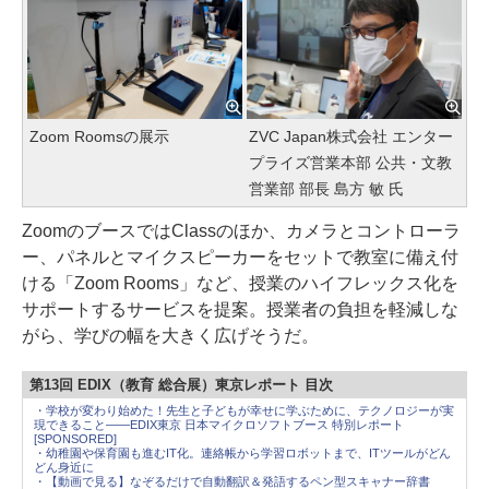
Zoom Roomsの展示
ZVC Japan株式会社 エンター
プライズ営業本部 公共・文教
営業部 部長 島方 敏 氏
ZoomのブースではClassのほか、カメラとコントローラ
ー、パネルとマイクスピーカーをセットで教室に備え付
ける「Zoom Rooms」など、授業のハイフレックス化を
サポートするサービスを提案。授業者の負担を軽減しな
がら、学びの幅を大きく広げそうだ。
第13回 EDIX（教育 総合展）東京レポート 目次
・学校が変わり始めた！先生と子どもが幸せに学ぶために、テクノロジーが実
現できること――EDIX東京 日本マイクロソフトブース 特別レポート
[SPONSORED]
・幼稚園や保育園も進むIT化。連絡帳から学習ロボットまで、ITツールがどん
どん身近に
・【動画で見る】なぞるだけで自動翻訳＆発語するペン型スキャナー辞書