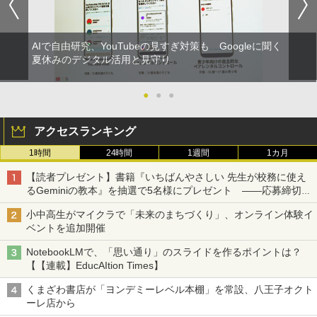
AIで自由研究、YouTubeの見すぎ対策も Googleに聞く
夏休みのデジタル活用と見守り
●
●
●
アクセスランキング
1時間
24時間
1週間
1カ月
【読者プレゼント】書籍『いちばんやさしい 先生が校務に使え
るGeminiの教本』を抽選で5名様にプレゼント ――応募締切は
2026年8月12日（水）まで
小中高生がマイクラで「未来のまちづくり」、オンライン体験イ
ベントを追加開催
NotebookLMで、「思い通り」のスライドを作るポイントは？
【【連載】EducAItion Times】
くまざわ書店が「ヨンデミーレベル本棚」を常設、八王子オクト
ーレ店から