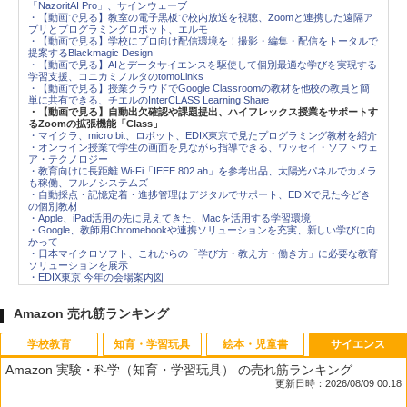
「NazoritAI Pro」、サインウェーブ
・【動画で見る】教室の電子黒板で校内放送を視聴、Zoomと連携した遠隔ア
プリとプログラミングロボット、エルモ
・【動画で見る】学校にプロ向け配信環境を！撮影・編集・配信をトータルで
提案するBlackmagic Design
・【動画で見る】AIとデータサイエンスを駆使して個別最適な学びを実現する
学習支援、コニカミノルタのtomoLinks
・【動画で見る】授業クラウドでGoogle Classroomの教材を他校の教員と簡
単に共有できる、チエルのInterCLASS Learning Share
・【動画で見る】自動出欠確認や課題提出、ハイフレックス授業をサポートす
るZoomの拡張機能「Class」
・マイクラ、micro:bit、ロボット、EDIX東京で見たプログラミング教材を紹介
・オンライン授業で学生の画面を見ながら指導できる、ワッセイ・ソフトウェ
ア・テクノロジー
・教育向けに長距離 Wi-Fi「IEEE 802.ah」を参考出品、太陽光パネルでカメラ
も稼働、フルノシステムズ
・自動採点・記憶定着・進捗管理はデジタルでサポート、EDIXで見た今どき
の個別教材
・Apple、iPad活用の先に見えてきた、Macを活用する学習環境
・Google、教師用Chromebookや連携ソリューションを充実、新しい学びに向
かって
・日本マイクロソフト、これからの「学び方・教え方・働き方」に必要な教育
ソリューションを展示
・EDIX東京 今年の会場案内図
Amazon 売れ筋ランキング
学校教育
知育・学習玩具
絵本・児童書
サイエンス
Amazon 実験・科学（知育・学習玩具） の売れ筋ランキング
更新日時：2026/08/09 00:18