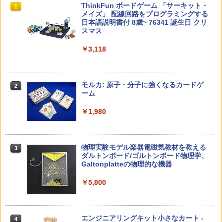
教育者のためのコーチング入門
Amazon Fire HD 10 キッズモデル (10イ
タッチペンで音が聞ける!はじめてずかん
ThinkFun ボードゲーム 「サーキット・
1
1
1
1
ンチ) ピンク 対象年齢3歳から 数千点の
1000 英語つき ([バラエティ])
メイズ」 配線回路をプログラミングする
キッズコンテンツが1年間使い放題
日本語説明書付 8歳~ 76341 誕生日 クリ
￥2,530
スマス
￥5,478
￥23,980
￥3,118
中学英語をもう一度ひとつひとつわかり
2
カウンセリングとは何か 変化するという
パイロット スイスイおえかき for Study
2
2
やすく。改訂版
こと (講談社現代新書 2787)
何回も書ける! れんしゅうボード ひらが
モルカ: 原子・分子に強くなるカードゲ
2
な・カタカナ・すうじ・ABC 3歳以上 知
ーム
￥2,750
育
￥1,540
￥1,980
￥2,073
仮面ライダー 改造人間 限定ケース版
3
先生のためのGoogle AI完全攻略図鑑
3
物理実験モデル楽器電磁気教材を教える
3
【くもん出版公式特別セット】くもん出
ダルトンボード/ゴルトンボード物理学、
3
￥4,290
￥-
版(KUMON PUBLISHING) くもんの日本
Galtonplatteの物理的な機器
地図パズル 日本の世界遺産すごろく付き
知育玩具 おもちゃ 5歳以上 KUMON PN-
￥5,800
33
￥4,046
つかめ！理科ダマン 12 最強ロボット決
4
子どもが変わる魔法の言葉
4
エンジニアリングキット小さなカート -
戦！編
4