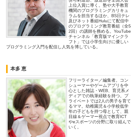
傍ら剣道部、放送部を全国大会
上位入賞に導く。塾や大手教育
機関のプログラミングカリキュ
ラムを担当するほか、BS日テレ
及びネット番組Huluにて配信中
のプログラミング教育番組（全5
2回）の講師を務める。YouTube
チャンネル「教育版マインクラ
フト」では小学生向けに優しい
プログラミング入門を配信し人気を博している。
本多 恵
フリーライター／編集者。コン
シューマーやゲームアプリを中
心とした雑誌・WEB、育児系メ
ディアでの執筆経験を持つ。プ
ライベートでは2人の男子を育て
るママ。幼稚園児＆小学校低学
年の子どもを持つ母として、親
目線＆ゲーマー視点で教育ICT
やeスポーツの分野に取り組んで
いく。