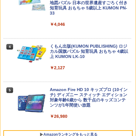
￥1,540
地図パズル 日本の世界遺産すごろく付き
知育玩具 おもちゃ 5歳以上 KUMON PN-
33
￥4,046
子どもが変わる魔法の言葉
4
￥2,200
くもん出版(KUMON PUBLISHING) ロジ
4
カル国旗パズル 知育玩具 おもちゃ 4歳以
上 KUMON LK-10
￥2,127
ゼロからわかる！ みるみる図形に強く
5
なるマンガ
￥1,430
Amazon Fire HD 10 キッズプロ (10イン
5
チ) ディズニー スティッチ エディション
対象年齢6歳から 数千点のキッズコンテ
ンツが1年間使い放題
￥26,980
Amazonランキングをもっと見る