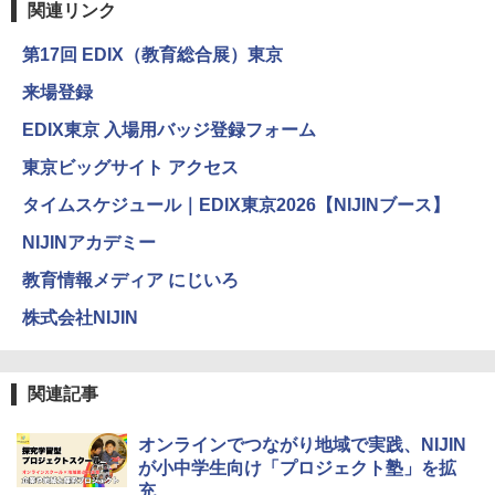
関連リンク
第17回 EDIX（教育総合展）東京
つかめ！理科ダマン 12 最強ロボット決
4
エンジニアリングキット小さなカート -
戦！編
4
クリエイティブトイビルド、シンプルな
来場登録
メカニックキット|子供向けの可動部品、
￥1,320
ホリデープロジェクト、ギフトイベン
EDIX東京 入場用バッジ登録フォーム
ト、誕生日の楽しみ、イースターディス
カバリーを備えたインタラクティブサイ
東京ビッグサイト アクセス
エンスツール
タイムスケジュール｜EDIX東京2026【NIJINブース】
自分の思いを言葉にする こどもアウトプ
5
￥849
ット図鑑 (サンクチュアリ出版)
NIJINアカデミー
￥1,650
教育情報メディア にじいろ
Fernrohr:実験用キャビネット
5
株式会社NIJIN
￥4,746
関連記事
オンラインでつながり地域で実践、NIJIN
が小中学生向け「プロジェクト塾」を拡
充