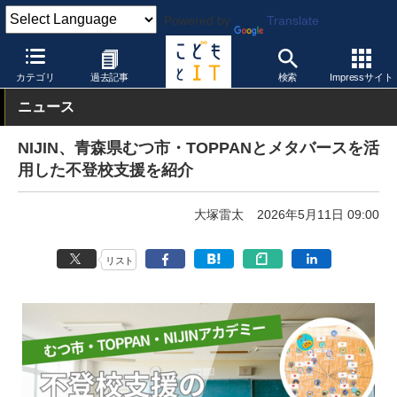
Powered by
Translate
こどもとIT
イベント・セミナー
展示会
EDIX東京2026特集
カテゴリ
過去記事
検索
Impressサイト
ニュース
NIJIN、青森県むつ市・TOPPANとメタバースを活
用した不登校支援を紹介
大塚雷太
2026年5月11日 09:00
リスト