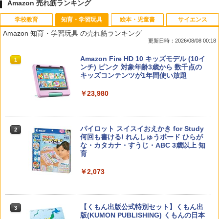
Amazon 売れ筋ランキング
学校教育
知育・学習玩具
絵本・児童書
サイエンス
Amazon 知育・学習玩具 の売れ筋ランキング
更新日時：2026/08/08 00:18
教育者のためのコーチング入門
Amazon Fire HD 10 キッズモデル (10イ
1
1
ンチ) ピンク 対象年齢3歳から 数千点の
キッズコンテンツが1年間使い放題
￥2,530
￥23,980
先生のためのGoogle AI完全攻略図鑑
パイロット スイスイおえかき for Study
2
2
何回も書ける! れんしゅうボード ひらが
な・カタカナ・すうじ・ABC 3歳以上 知
￥-
育
￥2,073
カウンセリングとは何か 変化するという
3
こと (講談社現代新書 2787)
【くもん出版公式特別セット】くもん出
3
版(KUMON PUBLISHING) くもんの日本