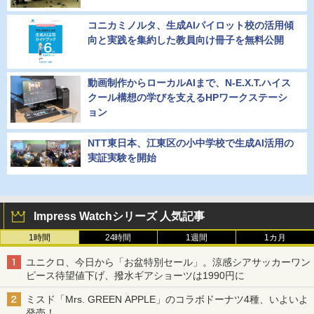
コニカミノルタ、生成AIパイロット校の活用傾
向と実践を集約した教員向け冊子を無料公開
動画制作からローカルAIまで、N-E.X.T.ハイス
クール構想の学びを支えるHPワークステーシ
ョン
NTT東日本、江東区の小中学校で生成AI活用の
実証実験を開始
Impress Watchシリーズ 人気記事
1時間
24時間
1週間
1カ月
ユニクロ、今日から「お盆特別セール」。涼感シアサッカーワン
ピース待望値下げ、撥水ギアショーツは1990円に
ミスド「Mrs. GREEN APPLE」のコラボドーナツ4種、いよいよ
発売！