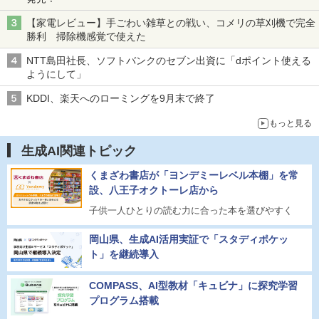
【家電レビュー】手ごわい雑草との戦い、コメリの草刈機で完全
勝利 掃除機感覚で使えた
NTT島田社長、ソフトバンクのセブン出資に「dポイント使える
ようにして」
KDDI、楽天へのローミングを9月末で終了
もっと見る
生成AI関連トピック
くまざわ書店が「ヨンデミーレベル本棚」を常
設、八王子オクトーレ店から
子供一人ひとりの読む力に合った本を選びやすく
岡山県、生成AI活用実証で「スタディポケッ
ト」を継続導入
COMPASS、AI型教材「キュビナ」に探究学習
プログラム搭載