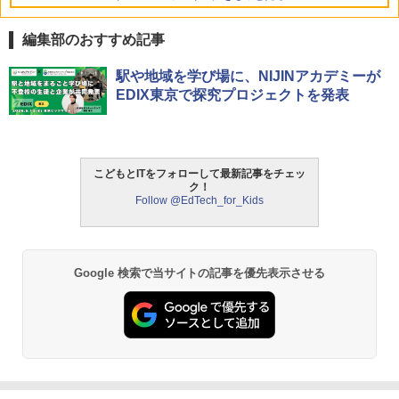
編集部のおすすめ記事
タッチペンで音が聞ける!はじめてずかん
ThinkFun ボードゲーム 「サーキット・
駅や地域を学び場に、NIJINアカデミーが
1
1
1000 英語つき ([バラエティ])
メイズ」 配線回路をプログラミングする
EDIX東京で探究プロジェクトを発表
日本語説明書付 8歳~ 76341 誕生日 クリ
スマス
￥5,478
￥3,118
こどもとITをフォローして最新記事をチェッ
ク！
中学英語をもう一度ひとつひとつわかり
2
Follow @EdTech_for_Kids
やすく。改訂版
モルカ: 原子・分子に強くなるカードゲ
2
ーム
￥2,750
￥1,980
Google 検索で当サイトの記事を優先表示させる
仮面ライダー 改造人間 限定ケース版
3
物理実験モデル楽器電磁気教材を教える
3
ダルトンボード/ゴルトンボード物理学、
￥4,290
Galtonplatteの物理的な機器
￥5,800