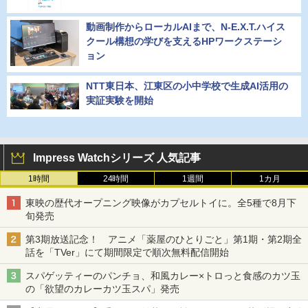
動画制作からローカルAIまで、N-E.X.T.ハイス
クール構想の学びを支えるHPワークステーシ
ョン
NTT東日本、江東区の小中学校で生成AI活用の
実証実験を開始
Impress Watchシリーズ 人気記事
1時間
24時間
1週間
1カ月
東映の歴代オープニング映像がカプセルトイに。全5種で8月下
旬発売
第3期放送記念！ アニメ「薬屋のひとりごと」第1期・第2期全
話を「TVer」にて期間限定で順次無料配信開始
スパゲッティーのパンチョ、和風カレー×トロっと食感のカツ玉
の「欲望のカレーカツ玉スパ」発売