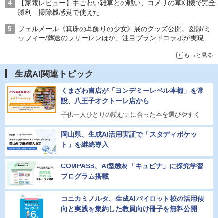
【家電レビュー】手ごわい雑草との戦い、コメリの草刈機で完全
勝利 掃除機感覚で使えた
フェルメール《真珠の耳飾りの少女》展のグッズ公開。図録/ミ
ッフィー/葬送のフリーレンほか、注目ブランドコラボが実現
もっと見る
生成AI関連トピック
くまざわ書店が「ヨンデミーレベル本棚」を常
設、八王子オクトーレ店から
子供一人ひとりの読む力に合った本を選びやすく
岡山県、生成AI活用実証で「スタディポケッ
ト」を継続導入
COMPASS、AI型教材「キュビナ」に探究学習
プログラム搭載
コニカミノルタ、生成AIパイロット校の活用傾
向と実践を集約した教員向け冊子を無料公開