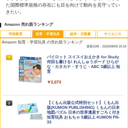
た国際標準規格の存在にも目を向けて動向を見守ってい
きたい。
Amazon 売れ筋ランキング
学校教育
知育・学習玩具
絵本・児童書
サイエンス
Amazon 知育・学習玩具 の売れ筋ランキング
更新日時：2026/08/09 18:18
教育者のためのコーチング入門
パイロット スイスイおえかき for Study
1
1
何回も書ける! れんしゅうボード ひらが
な・カタカナ・すうじ・ABC 3歳以上 知
￥2,530
育
￥2,073
カウンセリングとは何か 変化するという
2
こと (講談社現代新書 2787)
【くもん出版公式特別セット】くもん出
2
版(KUMON PUBLISHING) くもんの日本
地図パズル 日本の世界遺産すごろく付き
￥1,540
知育玩具 おもちゃ 5歳以上 KUMON PN-
33