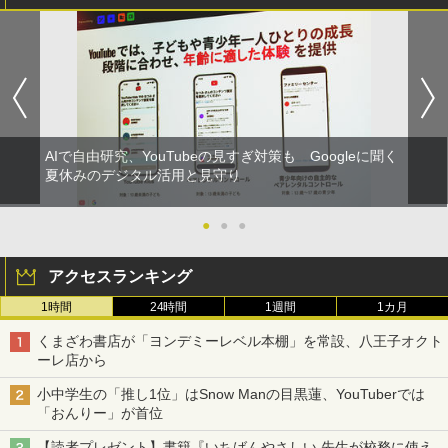
AIで自由研究、YouTubeの見すぎ対策も Googleに聞く
夏休みのデジタル活用と見守り
●
●
●
アクセスランキング
1時間
24時間
1週間
1カ月
くまざわ書店が「ヨンデミーレベル本棚」を常設、八王子オクト
ーレ店から
小中学生の「推し1位」はSnow Manの目黒蓮、YouTuberでは
「おんりー」が首位
【読者プレゼント】書籍『いちばんやさしい 先生が校務に使え