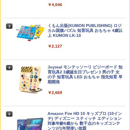
￥4,046
先生のためのGoogle AI完全攻略図鑑
3
￥-
くもん出版(KUMON PUBLISHING) ロジ
3
カル国旗パズル 知育玩具 おもちゃ 4歳以
上 KUMON LK-10
￥2,127
子どもが変わる魔法の言葉
4
￥2,200
Joyreal モンテッソーリ ビジーボード 知
4
育玩具2 3歳誕生日プレゼント男の子 女
の子 知育玩具 LED おもちゃ 指先知育 早
期開発
向山洋一の系譜、その先へ 授業の腕を磨
5
￥2,669
く法則: 教育技術が子供の可能性を伸ば
す
￥2,750
Amazon Fire HD 10 キッズプロ (10イン
5
チ) ディズニー スティッチ エディション
対象年齢6歳から 数千点のキッズコンテ
ンツが1年間使い放題