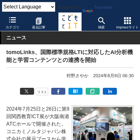
Powered by
Translate
こどもとIT
製品・サービス
授業支援システム
カテゴリ
過去記事
検索
Impressサイト
ニュース
tomoLinks、国際標準規格LTIに対応したAI分析機
能と学習コンテンツとの連携を開始
狩野さやか
2024年8月8日 06:30
リスト
2024年7月25日と26日に第9
回関西教育ICT展が大阪南港
ATCホールで開催された。
コニカミノルタジャパン株
式会社の展示ブースから学