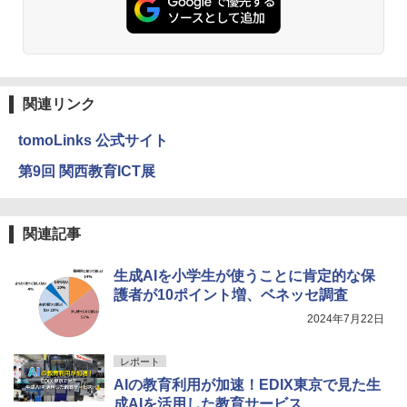
仮面ライダー 改造人間 限定ケース版
3
物理実験モデル楽器電磁気教材を教える
3
ダルトンボード/ゴルトンボード物理学、
￥4,290
Galtonplatteの物理的な機器
￥5,800
関連リンク
つかめ！理科ダマン 12 最強ロボット決
4
tomoLinks 公式サイト
エンジニアリングキット小さなカート -
戦！編
4
クリエイティブトイビルド、シンプルな
第9回 関西教育ICT展
メカニックキット|子供向けの可動部品、
￥1,320
ホリデープロジェクト、ギフトイベン
ト、誕生日の楽しみ、イースターディス
カバリーを備えたインタラクティブサイ
関連記事
エンスツール
自分の思いを言葉にする こどもアウトプ
5
￥849
生成AIを小学生が使うことに肯定的な保
ット図鑑 (サンクチュアリ出版)
護者が10ポイント増、ベネッセ調査
￥1,650
2024年7月22日
Fernrohr:実験用キャビネット
5
レポート
￥4,758
AIの教育利用が加速！EDIX東京で見た生
成AIを活用した教育サービス