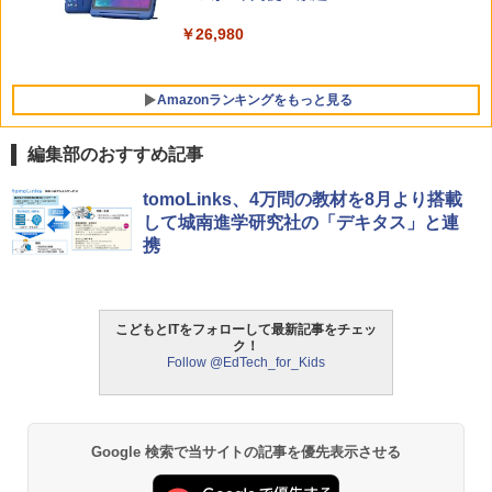
￥26,980
Amazonランキングをもっと見る
編集部のおすすめ記事
タッチペンで音が聞ける!はじめてずかん
ThinkFun ボードゲーム 「サーキット・
tomoLinks、4万問の教材を8月より搭載
1
1
1000 英語つき ([バラエティ])
メイズ」 配線回路をプログラミングする
して城南進学研究社の「デキタス」と連
日本語説明書付 8歳~ 76341 誕生日 クリ
携
スマス
￥5,478
￥3,118
こどもとITをフォローして最新記事をチェッ
中学英語をもう一度ひとつひとつわかり
2
ク！
やすく。改訂版
Follow @EdTech_for_Kids
モルカ: 原子・分子に強くなるカードゲ
2
ーム
￥2,750
￥1,980
Google 検索で当サイトの記事を優先表示させる