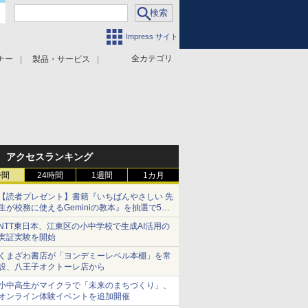
Impress サイト
全カテゴリ
ナー
製品・サービス
アクセスランキング
時間
24時間
1週間
1カ月
【読者プレゼント】書籍『いちばんやさしい 先
生が校務に使えるGeminiの教本』を抽選で5名
様にプレゼント ――応募締切は2026年8月12
NTT東日本、江東区の小中学校で生成AI活用の
日（水）まで
実証実験を開始
くまざわ書店が「ヨンデミーレベル本棚」を常
設、八王子オクトーレ店から
小中高生がマイクラで「未来のまちづくり」、
オンライン体験イベントを追加開催