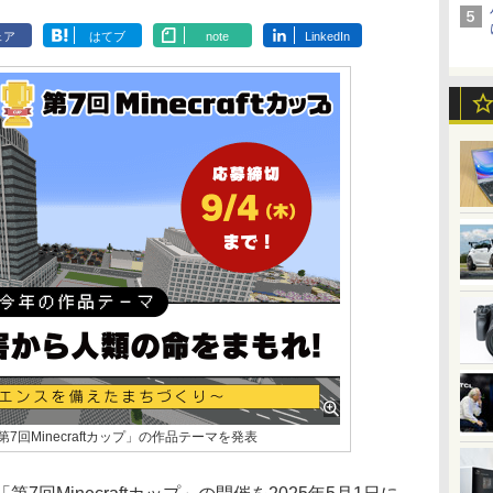
ェア
はてブ
note
LinkedIn
「第7回Minecraftカップ」の作品テーマを発表