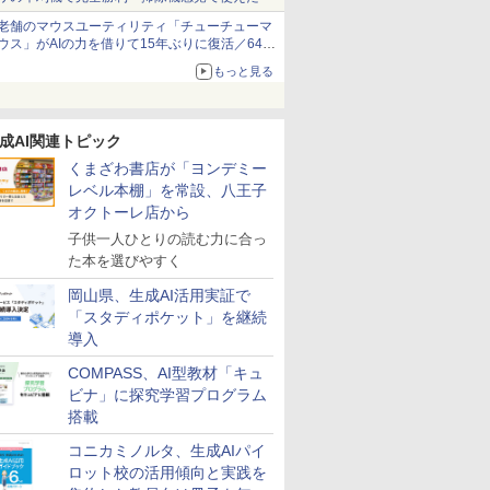
老舗のマウスユーティリティ「チューチューマ
ウス」がAIの力を借りて15年ぶりに復活／64bit
化、Windows 10/11、「Chrome」も走り回
もっと見る
る。復活記念で2026年末まで500円
成AI関連トピック
くまざわ書店が「ヨンデミー
レベル本棚」を常設、八王子
オクトーレ店から
子供一人ひとりの読む力に合っ
た本を選びやすく
岡山県、生成AI活用実証で
「スタディポケット」を継続
導入
COMPASS、AI型教材「キュ
ビナ」に探究学習プログラム
搭載
コニカミノルタ、生成AIパイ
ロット校の活用傾向と実践を