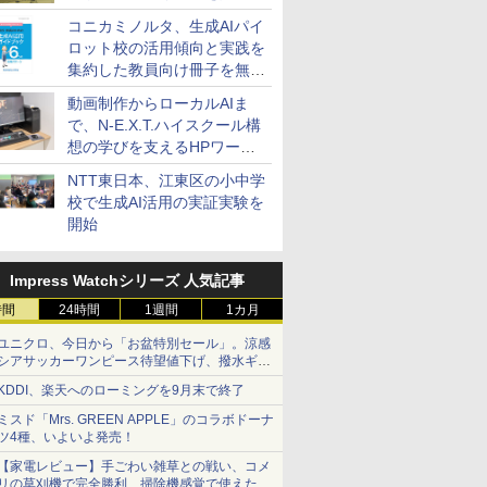
コニカミノルタ、生成AIパイ
ロット校の活用傾向と実践を
集約した教員向け冊子を無料
公開
動画制作からローカルAIま
で、N-E.X.T.ハイスクール構
想の学びを支えるHPワーク
ステーション
NTT東日本、江東区の小中学
校で生成AI活用の実証実験を
開始
Impress Watchシリーズ 人気記事
時間
24時間
1週間
1カ月
ユニクロ、今日から「お盆特別セール」。涼感
シアサッカーワンピース待望値下げ、撥水ギア
ショーツは1990円に
KDDI、楽天へのローミングを9月末で終了
ミスド「Mrs. GREEN APPLE」のコラボドーナ
ツ4種、いよいよ発売！
【家電レビュー】手ごわい雑草との戦い、コメ
リの草刈機で完全勝利 掃除機感覚で使えた