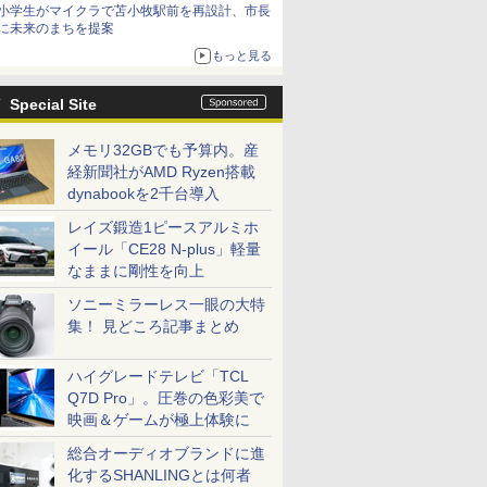
小学生がマイクラで苫小牧駅前を再設計、市長
に未来のまちを提案
もっと見る
Special Site
メモリ32GBでも予算内。産
経新聞社がAMD Ryzen搭載
dynabookを2千台導入
レイズ鍛造1ピースアルミホ
イール「CE28 N-plus」軽量
なままに剛性を向上
ソニーミラーレス一眼の大特
集！ 見どころ記事まとめ
ハイグレードテレビ「TCL
Q7D Pro」。圧巻の色彩美で
映画＆ゲームが極上体験に
総合オーディオブランドに進
化するSHANLINGとは何者