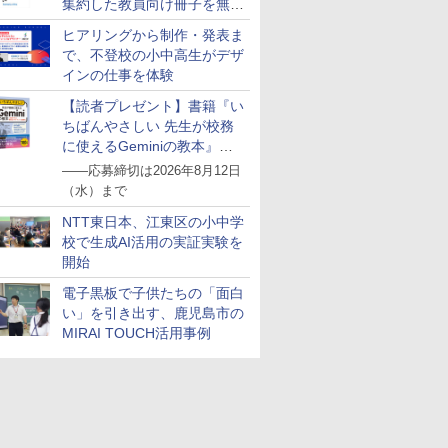
集約した教員向け冊子を無料
公開
ヒアリングから制作・発表ま
で、不登校の小中高生がデザ
インの仕事を体験
【読者プレゼント】書籍『い
ちばんやさしい 先生が校務
に使えるGeminiの教本』を
抽選で5名様にプレゼント
――応募締切は2026年8月12日
（水）まで
NTT東日本、江東区の小中学
校で生成AI活用の実証実験を
開始
電子黒板で子供たちの「面白
い」を引き出す、鹿児島市の
MIRAI TOUCH活用事例