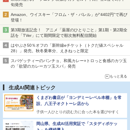
旬発売
Amazon、ウイスキー「フロム・ザ・バレル」が“4402円”で再び
登場！
第3期放送記念！ アニメ「薬屋のひとりごと」第1期・第2期全
話を「TVer」にて期間限定で順次無料配信開始
はやぶさ50％オフの「新幹線eチケット（トクだ値スペシャル
28）」発売。秋冬乗車分、えきねっと限定
スパゲッティーのパンチョ、和風カレー×トロっと食感のカツ玉
の「欲望のカレーカツ玉スパ」発売
もっと見る
生成AI関連トピック
くまざわ書店が「ヨンデミーレベル本棚」を常
設、八王子オクトーレ店から
子供一人ひとりの読む力に合った本を選びやすく
岡山県、生成AI活用実証で「スタディポケッ
ト」を継続導入