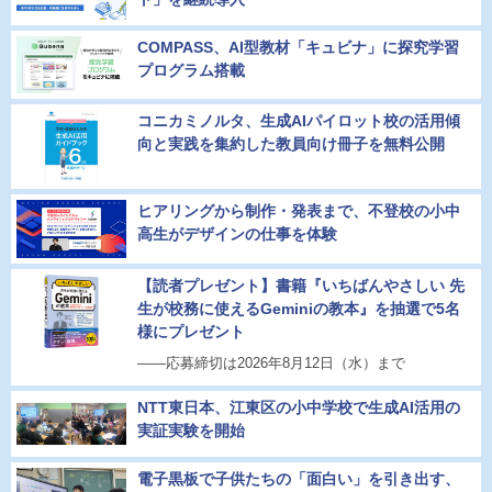
COMPASS、AI型教材「キュビナ」に探究学習
プログラム搭載
コニカミノルタ、生成AIパイロット校の活用傾
向と実践を集約した教員向け冊子を無料公開
ヒアリングから制作・発表まで、不登校の小中
高生がデザインの仕事を体験
【読者プレゼント】書籍『いちばんやさしい 先
生が校務に使えるGeminiの教本』を抽選で5名
様にプレゼント
――応募締切は2026年8月12日（水）まで
NTT東日本、江東区の小中学校で生成AI活用の
実証実験を開始
電子黒板で子供たちの「面白い」を引き出す、