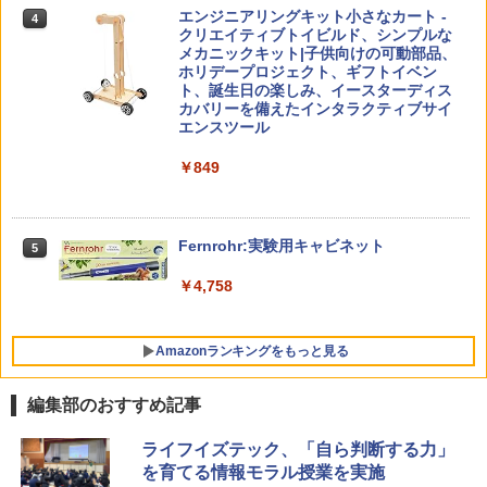
4
子どもが変わる魔法の言葉
4
エンジニアリングキット小さなカート -
戦！編
4
クリエイティブトイビルド、シンプルな
￥2,200
メカニックキット|子供向けの可動部品、
￥1,320
Joyreal モンテッソーリ ビジーボード 知
ホリデープロジェクト、ギフトイベン
4
育玩具2 3歳誕生日プレゼント男の子 女
ト、誕生日の楽しみ、イースターディス
の子 知育玩具 LED おもちゃ 指先知育 早
カバリーを備えたインタラクティブサイ
期開発
エンスツール
自分の思いを言葉にする こどもアウトプ
5
向山洋一の系譜、その先へ 授業の腕を磨
5
￥2,669
￥849
ット図鑑 (サンクチュアリ出版)
く法則: 教育技術が子供の可能性を伸ば
す
￥1,650
￥2,750
Amazon Fire HD 10 キッズプロ (10イン
Fernrohr:実験用キャビネット
5
5
チ) ディズニー スティッチ エディション
対象年齢6歳から 数千点のキッズコンテ
￥4,758
ンツが1年間使い放題
￥26,980
Amazonランキングをもっと見る
編集部のおすすめ記事
ライフイズテック、「自ら判断する力」
を育てる情報モラル授業を実施