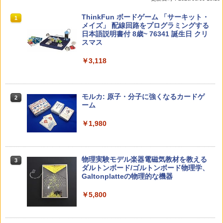
教育者のためのコーチング入門
パイロット スイスイおえかき for Study
タッチペンで音が聞ける!はじめてずかん
ThinkFun ボードゲーム 「サーキット・
1
1
1
1
何回も書ける! れんしゅうボード ひらが
1000 英語つき ([バラエティ])
メイズ」 配線回路をプログラミングする
な・カタカナ・すうじ・ABC 3歳以上 知
日本語説明書付 8歳~ 76341 誕生日 クリ
￥2,530
育
スマス
￥5,478
￥2,073
￥3,118
中学英語をもう一度ひとつひとつわかり
2
カウンセリングとは何か 変化するという
2
やすく。改訂版
こと (講談社現代新書 2787)
【くもん出版公式特別セット】くもん出
モルカ: 原子・分子に強くなるカードゲ
2
2
版(KUMON PUBLISHING) くもんの日本
ーム
￥2,750
地図パズル 日本の世界遺産すごろく付き
￥1,540
知育玩具 おもちゃ 5歳以上 KUMON PN-
￥1,980
33
￥4,046
仮面ライダー 改造人間 限定ケース版
3
先生のためのGoogle AI完全攻略図鑑
3
物理実験モデル楽器電磁気教材を教える
3
ダルトンボード/ゴルトンボード物理学、
￥4,290
￥-
Galtonplatteの物理的な機器
くもん出版(KUMON PUBLISHING) ロジ
3
カル国旗パズル 知育玩具 おもちゃ 4歳以
￥5,800
上 KUMON LK-10
￥2,127
つかめ！理科ダマン 12 最強ロボット決