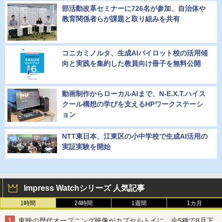
部活動改革セミナーに726名が参加、自治体や
教育関係者らが課題と取り組みを共有
コニカミノルタ、生成AIパイロット校の活用傾
向と実践を集約した教員向け冊子を無料公開
動画制作からローカルAIまで、N-E.X.T.ハイス
クール構想の学びを支えるHPワークステーシ
ョン
NTT東日本、江東区の小中学校で生成AI活用の
実証実験を開始
Impress Watchシリーズ 人気記事
1時間
24時間
1週間
1カ月
東映の歴代オープニング映像がカプセルトイに。全5種で8月下