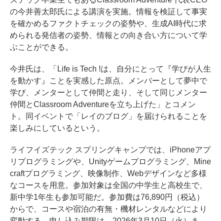
の今井善太郎氏による講演を実施。情報を検証して事実
を確かめるファクトチェックの姿勢や、生成AI時代に求
められる発信者の姿勢、情報との向き合い方について学
ぶことができる。
今井氏は、「Life is Tech !は、自分にとって『学びが人生
を動かす』ことを実感した原点。メンバーとして夢中で
学び、メンターとして仲間と走り、そして同じメンター
仲間とClassroom Adventureを立ち上げた」とコメン
ト。同イベントで「レイのブログ」を届けられることを
楽しみにしているという。
ライフイズテック スプリングキャンプでは、iPhoneアプ
リプログラミングや、Unityゲームプログラミング、Mine
craftプログラミング、映像制作、Webデザインなど多様
なコースを用意。参加対象は全国の中学生と高校生で、
新中学1年生も参加可能だ。参加費は76,890円（税込）
からで、コースや宿泊の有無・機材レンタルなどにより
変動する。申し込み期限は、2026年3月10日（火）ま