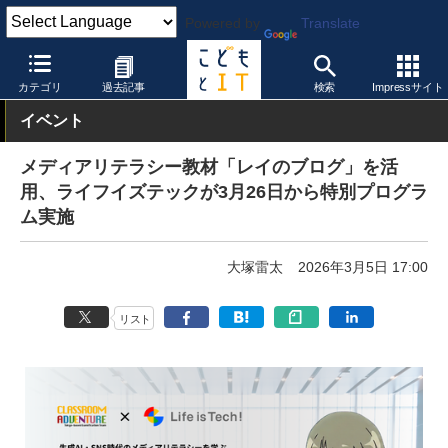
Powered by
Translate
こどもとIT
イベント・セミナー
その他
カテゴリ
過去記事
検索
Impressサイト
イベント
メディアリテラシー教材「レイのブログ」を活
用、ライフイズテックが3月26日から特別プログラ
ム実施
大塚雷太
2026年3月5日 17:00
リスト