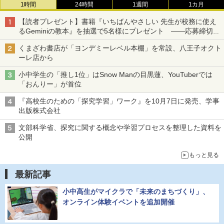
1時間
24時間
1週間
1カ月
【読者プレゼント】書籍『いちばんやさしい 先生が校務に使え
るGeminiの教本』を抽選で5名様にプレゼント ――応募締切は
2026年8月12日（水）まで
くまざわ書店が「ヨンデミーレベル本棚」を常設、八王子オクト
ーレ店から
小中学生の「推し1位」はSnow Manの目黒蓮、YouTuberでは
「おんりー」が首位
『高校生のための「探究学習」ワーク』を10月7日に発売、学事
出版株式会社
文部科学省、探究に関する概念や学習プロセスを整理した資料を
公開
もっと見る
最新記事
小中高生がマイクラで「未来のまちづくり」、
オンライン体験イベントを追加開催