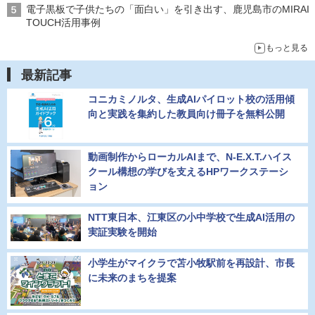
電子黒板で子供たちの「面白い」を引き出す、鹿児島市のMIRAI
TOUCH活用事例
もっと見る
最新記事
コニカミノルタ、生成AIパイロット校の活用傾
向と実践を集約した教員向け冊子を無料公開
動画制作からローカルAIまで、N-E.X.T.ハイス
クール構想の学びを支えるHPワークステーシ
ョン
NTT東日本、江東区の小中学校で生成AI活用の
実証実験を開始
小学生がマイクラで苫小牧駅前を再設計、市長
に未来のまちを提案