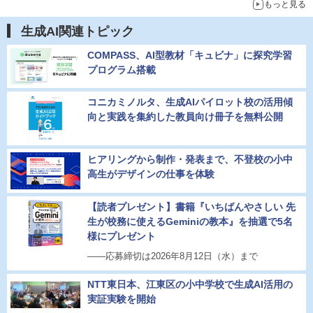
もっと見る
生成AI関連トピック
COMPASS、AI型教材「キュビナ」に探究学習
プログラム搭載
コニカミノルタ、生成AIパイロット校の活用傾
向と実践を集約した教員向け冊子を無料公開
ヒアリングから制作・発表まで、不登校の小中
高生がデザインの仕事を体験
【読者プレゼント】書籍『いちばんやさしい 先
生が校務に使えるGeminiの教本』を抽選で5名
様にプレゼント
――応募締切は2026年8月12日（水）まで
NTT東日本、江東区の小中学校で生成AI活用の
実証実験を開始