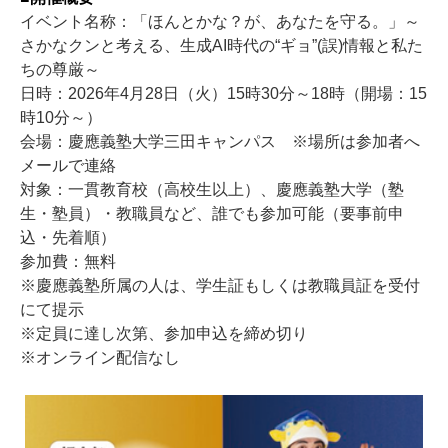
イベント名称：「ほんとかな？が、あなたを守る。」～
さかなクンと考える、生成AI時代の“ギョ”(誤)情報と私た
ちの尊厳～
日時：2026年4月28日（火）15時30分～18時（開場：15
時10分～）
会場：慶應義塾大学三田キャンパス ※場所は参加者へ
メールで連絡
対象：一貫教育校（高校生以上）、慶應義塾大学（塾
生・塾員）・教職員など、誰でも参加可能（要事前申
込・先着順）
参加費：無料
※慶應義塾所属の人は、学生証もしくは教職員証を受付
にて提示
※定員に達し次第、参加申込を締め切り
※オンライン配信なし