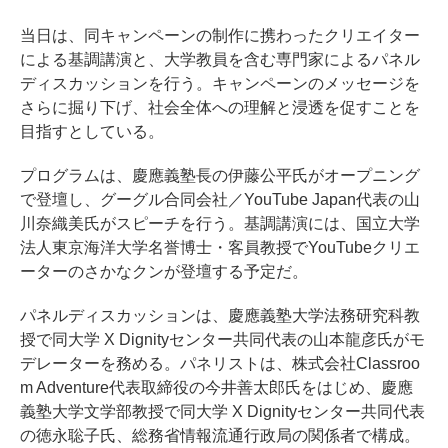
当日は、同キャンペーンの制作に携わったクリエイター
による基調講演と、大学教員を含む専門家によるパネル
ディスカッションを行う。キャンペーンのメッセージを
さらに掘り下げ、社会全体への理解と浸透を促すことを
目指すとしている。
プログラムは、慶應義塾長の伊藤公平氏がオープニング
で登壇し、グーグル合同会社／YouTube Japan代表の山
川奈織美氏がスピーチを行う。基調講演には、国立大学
法人東京海洋大学名誉博士・客員教授でYouTubeクリエ
ーターのさかなクンが登壇する予定だ。
パネルディスカッションは、慶應義塾大学法務研究科教
授で同大学 X Dignityセンター共同代表の山本龍彦氏がモ
デレーターを務める。パネリストは、株式会社Classroo
m Adventure代表取締役の今井善太郎氏をはじめ、慶應
義塾大学文学部教授で同大学 X Dignityセンター共同代表
の徳永聡子氏、総務省情報流通行政局の関係者で構成。