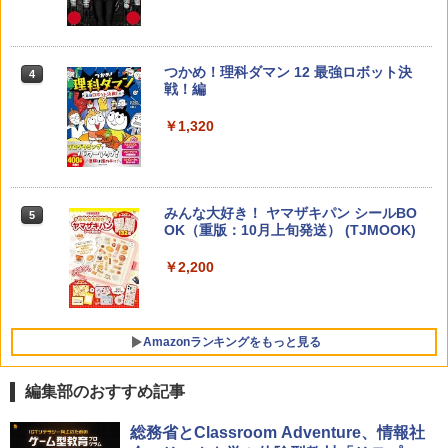
知育玩具 おもちゃ 5歳以上 KUMON PN-
33
￥4,046
つかめ！理科ダマン 12 最強ロボット決
4
「ことばで伝える」ができない子どもた
4
戦！編
ち 誰が〈ことばの力〉を育てるのか
￥1,320
￥1,870
Amazon Fire HD 10 キッズプロ (10イン
4
チ) ディズニー スティッチ エディション
対象年齢6歳から 数千点のキッズコンテ
ンツが1年間使い放題
みんな大好き！ ヤマザキパン シールBO
5
ゼロからわかる！ みるみる図形に強く
5
￥26,980
OK（重版：10月上旬発送） (TJMOOK)
なるマンガ
￥2,200
￥1,430
くもん出版(KUMON PUBLISHING) ロジ
5
カル国旗パズル 知育玩具 おもちゃ 4歳以
上 KUMON LK-10
Amazonランキングをもっと見る
￥2,015
編集部のおすすめ記事
ThinkFun ボードゲーム 「サーキット・
総務省とClassroom Adventure、情報社
1
メイズ」 配線回路をプログラミングする