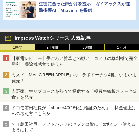
生徒に合った声かけを提示、ガイアックスが進
路指導AI「Marvin」を提供
Impress Watchシリーズ 人気記事
1時間
24時間
1週間
1カ月
【家電レビュー】手ごわい雑草との戦い、コメリの草刈機で完全
勝利 掃除機感覚で使えた
ミスド「Mrs. GREEN APPLE」のコラボドーナツ4種、いよいよ
発売！
吉野家、牛リブロースを熱々で提供する「極旨牛鉄板ステーキ定
食」を発売
ドコモ前田社長が「ahamo40GB化は検証のため」、料金値上げ
への考え方にも言及
NTT島田社長、ソフトバンクのセブン出資に「dポイント使える
ようにして」