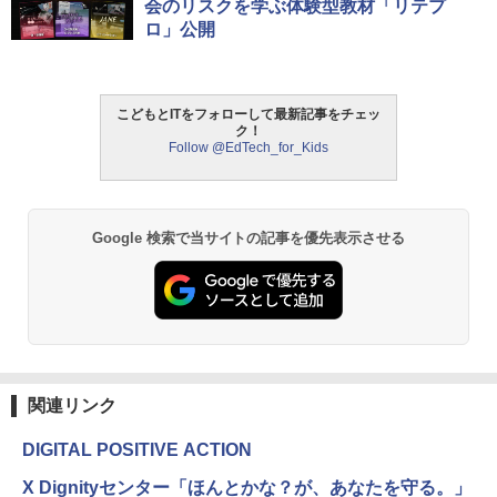
会のリスクを学ぶ体験型教材「リテプ
日本語説明書付 8歳~ 76341 誕生日 クリ
ロ」公開
スマス
￥3,118
こどもとITをフォローして最新記事をチェッ
ク！
Follow @EdTech_for_Kids
モルカ: 原子・分子に強くなるカードゲ
2
ーム
￥1,980
Google 検索で当サイトの記事を優先表示させる
物理実験モデル楽器電磁気教材を教える
3
ダルトンボード/ゴルトンボード物理学、
Galtonplatteの物理的な機器
￥5,800
関連リンク
DIGITAL POSITIVE ACTION
エンジニアリングキット小さなカート -
4
クリエイティブトイビルド、シンプルな
X Dignityセンター「ほんとかな？が、あなたを守る。」
メカニックキット|子供向けの可動部品、