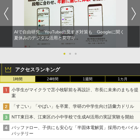
AIで自由研究、YouTubeの見すぎ対策も Googleに聞く
夏休みのデジタル活用と見守り
●
●
●
アクセスランキング
1時間
24時間
1週間
1カ月
小学生がマイクラで苫小牧駅前を再設計、市長に未来のまちを提
案
「すごい」「やばい」を卒業、学研の中学生向け語彙力ドリル
NTT東日本、江東区の小中学校で生成AI活用の実証実験を開始
バッファロー、子供にも安心な「半固体電解質」採用のモバイル
バッテリー