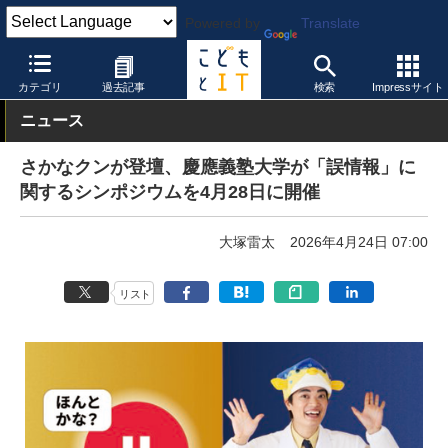
Powered by
Translate
こどもとIT
イベント・セミナー
その他
カテゴリ
過去記事
検索
Impressサイト
ニュース
さかなクンが登壇、慶應義塾大学が「誤情報」に
関するシンポジウムを4月28日に開催
大塚雷太
2026年4月24日 07:00
リスト