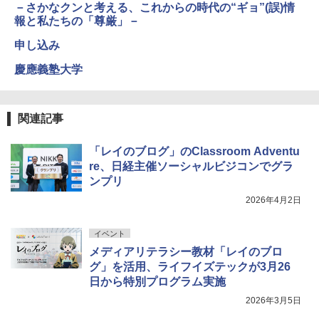
－さかなクンと考える、これからの時代の“ギョ”(誤)情
ホリデープロジェクト、ギフトイベン
報と私たちの「尊厳」－
ト、誕生日の楽しみ、イースターディス
カバリーを備えたインタラクティブサイ
申し込み
エンスツール
慶應義塾大学
￥849
関連記事
Fernrohr:実験用キャビネット
5
￥4,722
「レイのブログ」のClassroom Adventu
re、日経主催ソーシャルビジコンでグラ
ンプリ
2026年4月2日
イベント
メディアリテラシー教材「レイのブロ
グ」を活用、ライフイズテックが3月26
日から特別プログラム実施
2026年3月5日