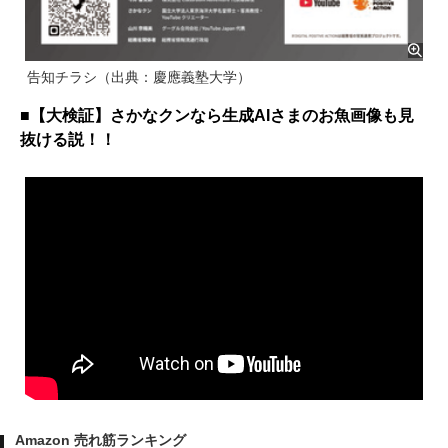
告知チラシ（出典：慶應義塾大学）
■【大検証】さかなクンなら生成AIさまのお魚画像も見
抜ける説！！
Amazon 売れ筋ランキング