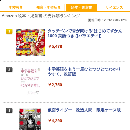
学校教育
知育・学習玩具
絵本・児童書
サイエンス
Amazon 絵本・児童書 の売れ筋ランキング
更新日時：2026/08/06 12:18
先生のためのGoogle AI完全攻略図鑑
Amazon Fire HD 10 キッズモデル (10イ
タッチペンで音が聞ける!はじめてずかん
1
1
1
ンチ) ピンク 対象年齢3歳から 数千点の
1000 英語つき ([バラエティ])
キッズコンテンツが1年間使い放題
￥-
￥5,478
￥23,980
中学英語をもう一度ひとつひとつわかり
2
子どもが変わる魔法の言葉
パイロット スイスイおえかき for Study
2
2
やすく。改訂版
何回も書ける! れんしゅうボード ひらが
な・カタカナ・すうじ・ABC 3歳以上 知
￥2,200
￥2,750
育
￥2,073
仮面ライダー 改造人間 限定ケース版
3
カウンセリングとは何か 変化するという
3
こと (講談社現代新書 2787)
【くもん出版公式特別セット】くもん出
3
￥4,290
版(KUMON PUBLISHING) くもんの日本
￥1,540
地図パズル 日本の世界遺産すごろく付き