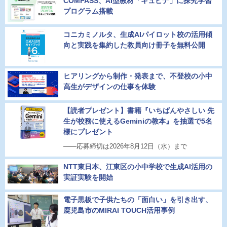
COMPASS、AI型教材「キュビナ」に探究学習
プログラム搭載
コニカミノルタ、生成AIパイロット校の活用傾
向と実践を集約した教員向け冊子を無料公開
ヒアリングから制作・発表まで、不登校の小中
高生がデザインの仕事を体験
【読者プレゼント】書籍『いちばんやさしい 先
生が校務に使えるGeminiの教本』を抽選で5名
様にプレゼント
――応募締切は2026年8月12日（水）まで
NTT東日本、江東区の小中学校で生成AI活用の
実証実験を開始
電子黒板で子供たちの「面白い」を引き出す、
鹿児島市のMIRAI TOUCH活用事例