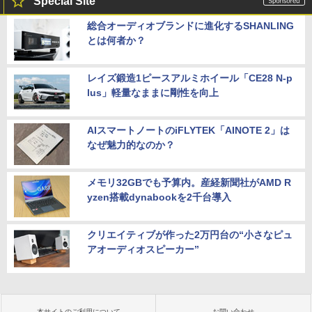
Special Site
総合オーディオブランドに進化するSHANLING
とは何者か？
レイズ鍛造1ピースアルミホイール「CE28 N-p
lus」軽量なままに剛性を向上
AIスマートノートのiFLYTEK「AINOTE 2」は
なぜ魅力的なのか？
メモリ32GBでも予算内。産経新聞社がAMD R
yzen搭載dynabookを2千台導入
クリエイティブが作った2万円台の“小さなピュ
アオーディオスピーカー”
本サイトのご利用について
お問い合わせ