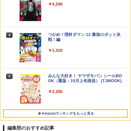
こと (講談社現代新書 2787)
【くもん出版公式特別セット】くもん出
3
￥4,290
版(KUMON PUBLISHING) くもんの日本
￥1,540
地図パズル 日本の世界遺産すごろく付き
知育玩具 おもちゃ 5歳以上 KUMON PN-
33
￥4,046
つかめ！理科ダマン 12 最強ロボット決
4
「ことばで伝える」ができない子どもた
4
戦！編
ち 誰が〈ことばの力〉を育てるのか
￥1,320
￥1,870
Amazon Fire HD 10 キッズプロ (10イン
4
チ) ディズニー スティッチ エディション
対象年齢6歳から 数千点のキッズコンテ
ンツが1年間使い放題
みんな大好き！ ヤマザキパン シールBO
5
ゼロからわかる！ みるみる図形に強く
5
￥26,980
OK（重版：10月上旬発送） (TJMOOK)
なるマンガ
￥2,200
￥1,430
くもん出版(KUMON PUBLISHING) ロジ
5
カル国旗パズル 知育玩具 おもちゃ 4歳以
上 KUMON LK-10
Amazonランキングをもっと見る
￥2,127
編集部のおすすめ記事