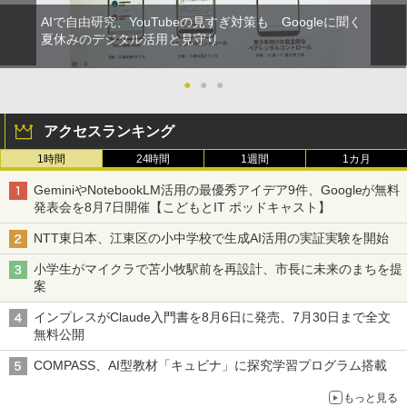
AIで自由研究、YouTubeの見すぎ対策も Googleに聞く
夏休みのデジタル活用と見守り
●
●
●
アクセスランキング
1時間
24時間
1週間
1カ月
GeminiやNotebookLM活用の最優秀アイデア9件、Googleが無料
発表会を8月7日開催【こどもとIT ポッドキャスト】
NTT東日本、江東区の小中学校で生成AI活用の実証実験を開始
小学生がマイクラで苫小牧駅前を再設計、市長に未来のまちを提
案
インプレスがClaude入門書を8月6日に発売、7月30日まで全文
無料公開
COMPASS、AI型教材「キュビナ」に探究学習プログラム搭載
もっと見る