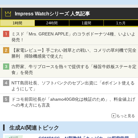
Impress Watchシリーズ 人気記事
1時間
24時間
1週間
1カ月
ミスド「Mrs. GREEN APPLE」のコラボドーナツ4種、いよいよ
発売！
【家電レビュー】手ごわい雑草との戦い、コメリの草刈機で完全
勝利 掃除機感覚で使えた
吉野家、牛リブロースを熱々で提供する「極旨牛鉄板ステーキ定
食」を発売
NTT島田社長、ソフトバンクのセブン出資に「dポイント使える
ようにして」
ドコモ前田社長が「ahamo40GB化は検証のため」、料金値上げ
への考え方にも言及
もっと見る
生成AI関連トピック