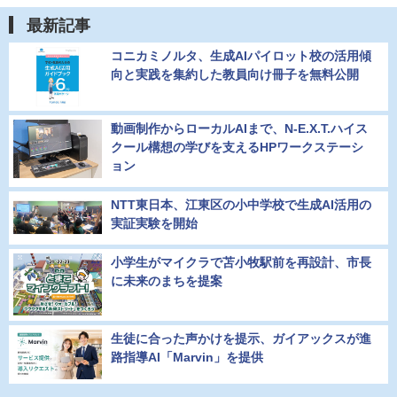
最新記事
コニカミノルタ、生成AIパイロット校の活用傾
向と実践を集約した教員向け冊子を無料公開
動画制作からローカルAIまで、N-E.X.T.ハイス
クール構想の学びを支えるHPワークステーシ
ョン
NTT東日本、江東区の小中学校で生成AI活用の
実証実験を開始
小学生がマイクラで苫小牧駅前を再設計、市長
に未来のまちを提案
生徒に合った声かけを提示、ガイアックスが進
路指導AI「Marvin」を提供