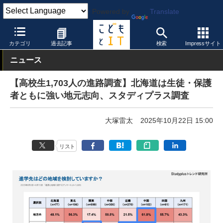
Powered by
Translate
こどもとIT
教育情報・データ
その他
カテゴリ
過去記事
検索
Impressサイト
ニュース
【高校生1,703人の進路調査】北海道は生徒・保護
者ともに強い地元志向、スタディプラス調査
大塚雷太
2025年10月22日 15:00
リスト