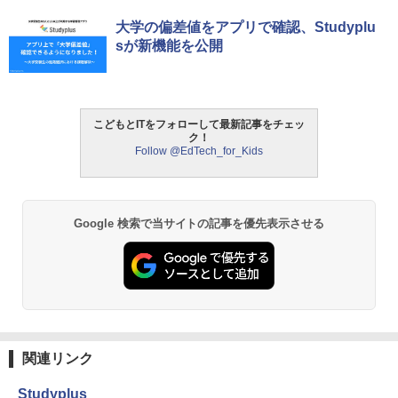
ThinkFun ボードゲーム 「サーキット・
大学の偏差値をアプリで確認、Studyplu
1
メイズ」 配線回路をプログラミングする
sが新機能を公開
日本語説明書付 8歳~ 76341 誕生日 クリ
スマス
￥3,118
こどもとITをフォローして最新記事をチェッ
ク！
Follow @EdTech_for_Kids
モルカ: 原子・分子に強くなるカードゲ
2
ーム
￥1,980
Google 検索で当サイトの記事を優先表示させる
物理実験モデル楽器電磁気教材を教える
3
ダルトンボード/ゴルトンボード物理学、
Galtonplatteの物理的な機器
￥5,800
関連リンク
Studyplus