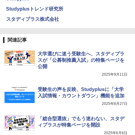
エンジニアリングキット小さなカート -
4
クリエイティブトイビルド、シンプルな
Studyplusトレンド研究所
メカニックキット|子供向けの可動部品、
ホリデープロジェクト、ギフトイベン
スタディプラス株式会社
ト、誕生日の楽しみ、イースターディス
カバリーを備えたインタラクティブサイ
エンスツール
関連記事
￥849
大学選びに迷う受験生へ、スタディプラ
スが「公募制推薦入試」の特集ページを
公開
Fernrohr:実験用キャビネット
5
2025年9月11日
￥4,722
受験生の声を反映、Studyplusに「大学
入試情報・カウントダウン」機能を追加
2025年8月27日
「総合型選抜」でもう迷わない、スタデ
ィプラスが特集ページを開設
2025年6月6日