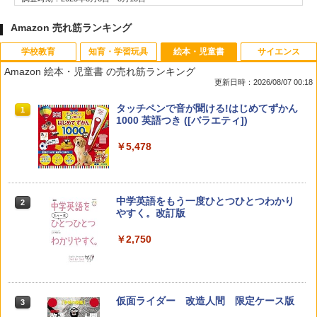
Amazon 売れ筋ランキング
学校教育
知育・学習玩具
絵本・児童書
サイエンス
Amazon 絵本・児童書 の売れ筋ランキング
更新日時：2026/08/07 00:18
先生のためのGoogle AI完全攻略図鑑
Amazon Fire HD 10 キッズモデル (10イ
タッチペンで音が聞ける!はじめてずかん
1
1
1
ンチ) ピンク 対象年齢3歳から 数千点の
1000 英語つき ([バラエティ])
キッズコンテンツが1年間使い放題
￥-
￥5,478
￥23,980
中学英語をもう一度ひとつひとつわかり
2
子どもが変わる魔法の言葉
パイロット スイスイおえかき for Study
2
2
やすく。改訂版
何回も書ける! れんしゅうボード ひらが
な・カタカナ・すうじ・ABC 3歳以上 知
￥2,200
￥2,750
育
￥2,073
仮面ライダー 改造人間 限定ケース版
3
カウンセリングとは何か 変化するという
3