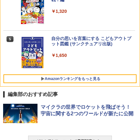
￥2,200
￥1,320
Joyreal モンテッソーリ ビジーボード 知
4
育玩具 1 2 3歳誕生日プレゼント男の子
女の子 知育玩具 LED おもちゃ 指先知育
早期開発 (スタンダード・エディション)
自分の思いを言葉にする こどもアウトプ
5
向山洋一の系譜、その先へ 授業の腕を磨
5
￥2,959
ット図鑑 (サンクチュアリ出版)
く法則: 教育技術が子供の可能性を伸ば
す
￥1,650
￥2,750
Amazon Fire HD 10 キッズプロ (10イン
5
チ) ディズニー スティッチ エディション
対象年齢6歳から 数千点のキッズコンテ
Amazonランキングをもっと見る
ンツが1年間使い放題
￥26,980
編集部のおすすめ記事
ThinkFun ボードゲーム 「サーキット・
マイクラの世界でロケットを飛ばそう！
1
メイズ」 配線回路をプログラミングする
宇宙に関する2つのワールドが新たに公開
日本語説明書付 8歳~ 76341 誕生日 クリ
スマス
￥3,118