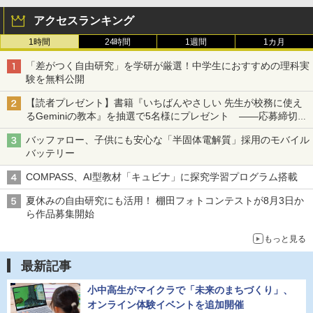
アクセスランキング
1時間
24時間
1週間
1カ月
「差がつく自由研究」を学研が厳選！中学生におすすめの理科実
験を無料公開
【読者プレゼント】書籍『いちばんやさしい 先生が校務に使え
るGeminiの教本』を抽選で5名様にプレゼント ――応募締切は
2026年8月12日（水）まで
バッファロー、子供にも安心な「半固体電解質」採用のモバイル
バッテリー
COMPASS、AI型教材「キュビナ」に探究学習プログラム搭載
夏休みの自由研究にも活用！ 棚田フォトコンテストが8月3日か
ら作品募集開始
もっと見る
最新記事
小中高生がマイクラで「未来のまちづくり」、
オンライン体験イベントを追加開催