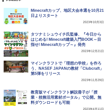
￥849
Minecraftカップ、地区大会本選を10月21
日よりスタート
Fernrohr:実験用キャビネット
5
2023年10月3日
￥4,758
タツナミシュウイチ氏監修、『今日から
はじめる! Minecraft建築入門BOOK～目
指せ! Minecraftカップ～』発売
2023年12月21日
マインクラフトで「理想の学校」を作ろ
う、NASEF JAPANの教材「Clubcraft」
第5弾をリリース
2023年11月29日
教育版マインクラフト解説冊子が「授
業・校務活用素材ポータル」で公開。無
料ダウンロードも可能
2023年4月11日