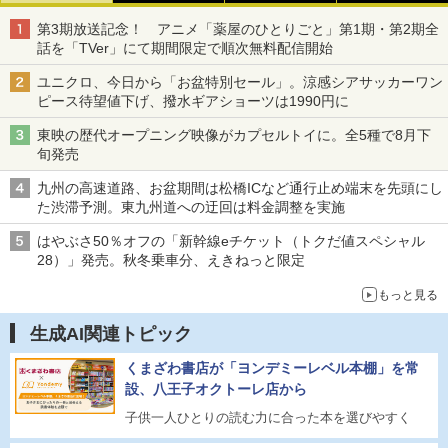
第3期放送記念！ アニメ「薬屋のひとりごと」第1期・第2期全
話を「TVer」にて期間限定で順次無料配信開始
ユニクロ、今日から「お盆特別セール」。涼感シアサッカーワン
ピース待望値下げ、撥水ギアショーツは1990円に
東映の歴代オープニング映像がカプセルトイに。全5種で8月下
旬発売
九州の高速道路、お盆期間は松橋ICなど通行止め端末を先頭にし
た渋滞予測。東九州道への迂回は料金調整を実施
はやぶさ50％オフの「新幹線eチケット（トクだ値スペシャル
28）」発売。秋冬乗車分、えきねっと限定
もっと見る
生成AI関連トピック
くまざわ書店が「ヨンデミーレベル本棚」を常
設、八王子オクトーレ店から
子供一人ひとりの読む力に合った本を選びやすく