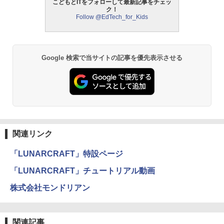
こどもとITをフォローして最新記事をチェッ
ク！
Follow @EdTech_for_Kids
モルカ: 原子・分子に強くなるカードゲ
2
ーム
￥1,980
Google 検索で当サイトの記事を優先表示させる
物理実験モデル楽器電磁気教材を教える
3
ダルトンボード/ゴルトンボード物理学、
Galtonplatteの物理的な機器
￥5,800
関連リンク
「LUNARCRAFT」特設ページ
エンジニアリングキット小さなカート -
4
クリエイティブトイビルド、シンプルな
「LUNARCRAFT」チュートリアル動画
メカニックキット|子供向けの可動部品、
ホリデープロジェクト、ギフトイベン
株式会社モンドリアン
ト、誕生日の楽しみ、イースターディス
カバリーを備えたインタラクティブサイ
エンスツール
関連記事