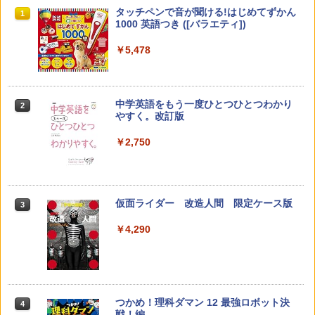
教育者のためのコーチング入門
パイロット スイスイおえかき for Study
タッチペンで音が聞ける!はじめてずかん
1
1
1
何回も書ける! れんしゅうボード ひらが
1000 英語つき ([バラエティ])
な・カタカナ・すうじ・ABC 3歳以上 知
￥2,530
育
￥5,478
￥2,073
中学英語をもう一度ひとつひとつわかり
2
カウンセリングとは何か 変化するという
2
やすく。改訂版
こと (講談社現代新書 2787)
【くもん出版公式特別セット】くもん出
2
版(KUMON PUBLISHING) くもんの日本
￥2,750
地図パズル 日本の世界遺産すごろく付き
￥1,540
知育玩具 おもちゃ 5歳以上 KUMON PN-
33
￥4,046
仮面ライダー 改造人間 限定ケース版
3
先生のためのGoogle AI完全攻略図鑑
3
￥4,290
￥-
くもん出版(KUMON PUBLISHING) ロジ
3
カル国旗パズル 知育玩具 おもちゃ 4歳以
上 KUMON LK-10
￥2,127
つかめ！理科ダマン 12 最強ロボット決
4
子どもが変わる魔法の言葉
4
戦！編