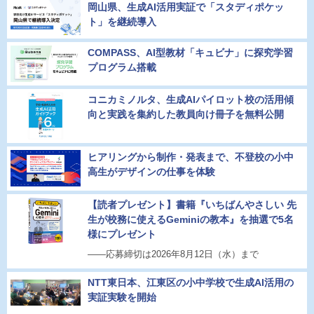
岡山県、生成AI活用実証で「スタディポケッ
ト」を継続導入
COMPASS、AI型教材「キュビナ」に探究学習
プログラム搭載
コニカミノルタ、生成AIパイロット校の活用傾
向と実践を集約した教員向け冊子を無料公開
ヒアリングから制作・発表まで、不登校の小中
高生がデザインの仕事を体験
【読者プレゼント】書籍『いちばんやさしい 先
生が校務に使えるGeminiの教本』を抽選で5名
様にプレゼント
――応募締切は2026年8月12日（水）まで
NTT東日本、江東区の小中学校で生成AI活用の
実証実験を開始