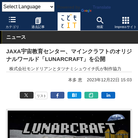
Powered by
Translate
こどもとIT
トピック
教育版マインクラフト
カテゴリ
過去記事
検索
Impressサイト
ニュース
JAXA宇宙教育センター、マインクラフトのオリジ
ナルワールド「LUNARCRAFT」を公開
株式会社モンドリアンとタツナミシュウイチ氏が制作協力
本多 恵
2023年12月22日 15:03
リスト