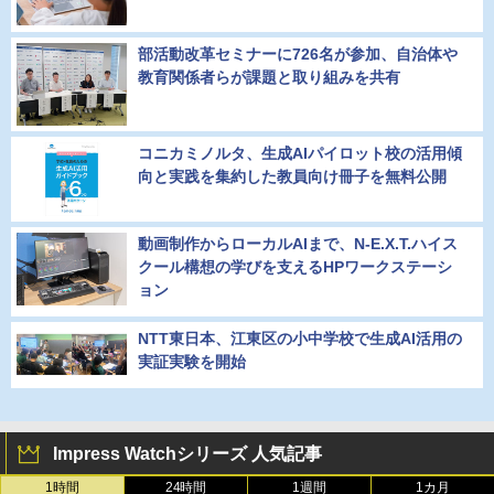
部活動改革セミナーに726名が参加、自治体や
教育関係者らが課題と取り組みを共有
コニカミノルタ、生成AIパイロット校の活用傾
向と実践を集約した教員向け冊子を無料公開
動画制作からローカルAIまで、N-E.X.T.ハイス
クール構想の学びを支えるHPワークステーシ
ョン
NTT東日本、江東区の小中学校で生成AI活用の
実証実験を開始
Impress Watchシリーズ 人気記事
1時間
24時間
1週間
1カ月