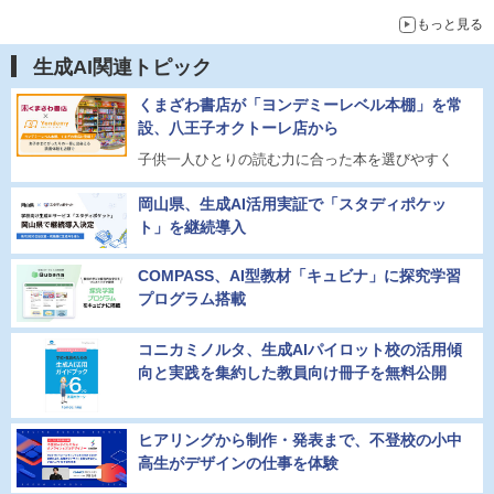
もっと見る
生成AI関連トピック
くまざわ書店が「ヨンデミーレベル本棚」を常
設、八王子オクトーレ店から
子供一人ひとりの読む力に合った本を選びやすく
岡山県、生成AI活用実証で「スタディポケッ
ト」を継続導入
COMPASS、AI型教材「キュビナ」に探究学習
プログラム搭載
コニカミノルタ、生成AIパイロット校の活用傾
向と実践を集約した教員向け冊子を無料公開
ヒアリングから制作・発表まで、不登校の小中
高生がデザインの仕事を体験