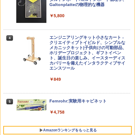
￥4,290
￥-
Galtonplatteの物理的な機器
くもん出版(KUMON PUBLISHING) ロジ
3
カル国旗パズル 知育玩具 おもちゃ 4歳以
￥5,800
上 KUMON LK-10
￥2,127
つかめ！理科ダマン 12 最強ロボット決
4
子どもが変わる魔法の言葉
4
エンジニアリングキット小さなカート -
戦！編
4
クリエイティブトイビルド、シンプルな
￥2,200
メカニックキット|子供向けの可動部品、
￥1,320
Joyreal モンテッソーリ ビジーボード 知
ホリデープロジェクト、ギフトイベン
4
育玩具2 3歳誕生日プレゼント男の子 女
ト、誕生日の楽しみ、イースターディス
の子 知育玩具 LED おもちゃ 指先知育 早
カバリーを備えたインタラクティブサイ
期開発
エンスツール
自分の思いを言葉にする こどもアウトプ
5
向山洋一の系譜、その先へ 授業の腕を磨
5
￥2,669
￥849
ット図鑑 (サンクチュアリ出版)
く法則: 教育技術が子供の可能性を伸ば
す
￥1,650
￥2,750
Amazon Fire HD 10 キッズプロ (10イン
Fernrohr:実験用キャビネット
5
5
チ) ディズニー スティッチ エディション
対象年齢6歳から 数千点のキッズコンテ
￥4,758
ンツが1年間使い放題
￥26,980
Amazonランキングをもっと見る