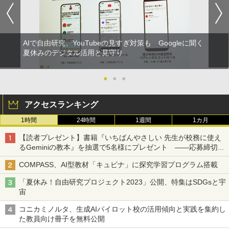
AIで自由研究、YouTubeの見すぎ対策も Googleに聞く
夏休みのデジタル活用と見守り
●
●
●
アクセスランキング
1時間
24時間
1週間
1カ月
【読者プレゼント】書籍『いちばんやさしい 先生が校務に使え
るGeminiの教本』を抽選で5名様にプレゼント ――応募締切は
2026年8月12日（水）まで
COMPASS、AI型教材「キュビナ」に探究学習プログラム搭載
「夏休み！自由研究プロジェクト2023」公開、特集はSDGsと宇
宙
コニカミノルタ、生成AIパイロット校の活用傾向と実践を集約し
た教員向け冊子を無料公開