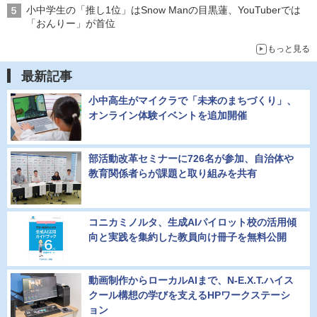
小中学生の「推し1位」はSnow Manの目黒蓮、YouTuberでは
「おんりー」が首位
もっと見る
最新記事
小中高生がマイクラで「未来のまちづくり」、
オンライン体験イベントを追加開催
部活動改革セミナーに726名が参加、自治体や
教育関係者らが課題と取り組みを共有
コニカミノルタ、生成AIパイロット校の活用傾
向と実践を集約した教員向け冊子を無料公開
動画制作からローカルAIまで、N-E.X.T.ハイス
クール構想の学びを支えるHPワークステーシ
ョン