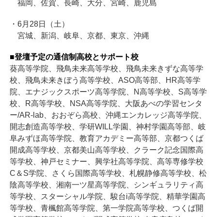
福岡、佐賀、長崎、大分、宮崎、鹿児島
・6月28日（土）
宮城、新潟、岐阜、京都、東京、沖縄
■登壇予定の通信制高校とサポート校
葵高等学院、飛鳥未来高等学校、飛鳥未来きずな高等学
校、飛鳥未来きぼう高等学校、ASO高等部、HR高等学
院、エナジックスポーツ高等学院、N高等学校、S高等学
校、R高等学校、NSA高等学院、大阪あべの学習センタ
ー/AR-lab、おおぞら高校、沖縄エンカレッジ高等学院、
開志創造高等学校、学研WILL学園、神村学園高等部、岐
阜みずほ高等学院、教育アカデミー高等部、京都つくば
開成高等学校、京都美山高等学校、クラーク記念国際高
等学校、神戸セミナー、興学社高等学院、高等専修学校
C＆S学院、さくら国際高等学校、札幌静修高等学校、松
陰高等学校、湘南一ツ星高等学院、シンギュラリティ高
等学校、スターシャル学院、駿台i高等学院、精華学園高
等学校、青楓館高等学院、第一学院高等学校、つくば開