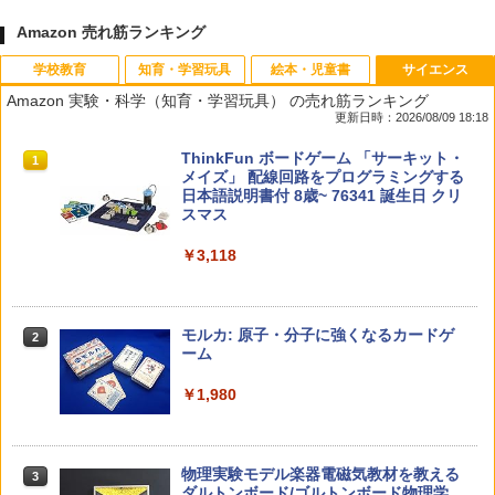
Amazon 売れ筋ランキング
学校教育
知育・学習玩具
絵本・児童書
サイエンス
Amazon 実験・科学（知育・学習玩具） の売れ筋ランキング
更新日時：2026/08/09 18:18
教育者のためのコーチング入門
パイロット スイスイおえかき for Study
タッチペンで音が聞ける!はじめてずかん
ThinkFun ボードゲーム 「サーキット・
1
1
1
1
何回も書ける! れんしゅうボード ひらが
1000 英語つき ([バラエティ])
メイズ」 配線回路をプログラミングする
な・カタカナ・すうじ・ABC 3歳以上 知
日本語説明書付 8歳~ 76341 誕生日 クリ
￥2,530
育
スマス
￥5,478
￥2,073
￥3,118
中学英語をもう一度ひとつひとつわかり
2
カウンセリングとは何か 変化するという
2
やすく。改訂版
こと (講談社現代新書 2787)
【くもん出版公式特別セット】くもん出
モルカ: 原子・分子に強くなるカードゲ
2
2
版(KUMON PUBLISHING) くもんの日本
ーム
￥2,750
地図パズル 日本の世界遺産すごろく付き
￥1,540
知育玩具 おもちゃ 5歳以上 KUMON PN-
￥1,980
33
￥4,046
仮面ライダー 改造人間 限定ケース版
3
先生のためのGoogle AI完全攻略図鑑
3
物理実験モデル楽器電磁気教材を教える
3
ダルトンボード/ゴルトンボード物理学、