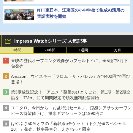
NTT東日本、江東区の小中学校で生成AI活用の
実証実験を開始
Impress Watchシリーズ 人気記事
1時間
24時間
1週間
1カ月
東映の歴代オープニング映像がカプセルトイに。全5種で8月下
旬発売
Amazon、ウイスキー「フロム・ザ・バレル」が“4402円”で再び
登場！
第3期放送記念！ アニメ「薬屋のひとりごと」第1期・第2期全
話を「TVer」にて期間限定で順次無料配信開始
ユニクロ、今日から「お盆特別セール」。涼感シアサッカーワン
ピース待望値下げ、撥水ギアショーツは1990円に
はやぶさ50％オフの「新幹線eチケット（トクだ値スペシャル
28）」発売。秋冬乗車分、えきねっと限定