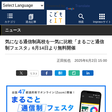
Powered by
Translate
こどもとIT
イベント・セミナー
カテゴリ
過去記事
検索
Impressサイト
ニュース
気になる通信制高校を一気に比較「まるごと通信
制フェスタ」6月14日より無料開催
正田拓也
2025年6月2日 15:00
リスト