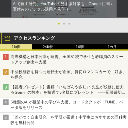
AIで自由研究、YouTubeの見すぎ対策も Googleに聞く
夏休みのデジタル活用と見守り
●
●
●
アクセスランキング
1時間
24時間
1週間
1カ月
高専機構と日本公庫が連携、全国51校で学生と教職員のスター
トアップ創出を支援
不登校経験を持つ元運転士が企画、貸切ロマンスカーで「好き」
を探究
【読者プレゼント】書籍『いちばんやさしい 先生が校務に使え
るGeminiの教本』を抽選で5名様にプレゼント ――応募締切は
2026年8月12日（水）まで
5種類のAIが授業中の学びを支援、コードタクトが「TUNE」ベ
ータ版をリリース
「差がつく自由研究」を学研が厳選！中学生におすすめの理科実
験を無料公開