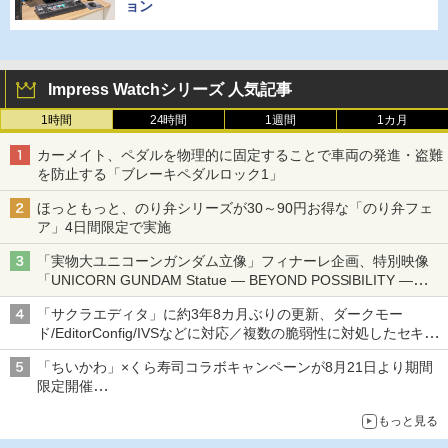
ョン
Impress Watchシリーズ 人気記事
1時間
24時間
1週間
1カ月
カーメイト、ペダルを物理的に固定することで車両の発進・盗難
を防止する「ブレーキペダルロック1」
ほっともっと、のり弁シリーズが30～90円お得な「のり弁フェ
ア」4日間限定で実施
「実物大ユニコーンガンダム立像」フィナーレ企画、特別映像
「UNICORN GUNDAM Statue ― BEYOND POSSIBILITY ―」が
8月22日から10日間限定で上映
「サクラエディタ」に約3年8カ月ぶりの更新、ダークモー
ド/EditorConfig/IVSなどに対応／複数の脆弱性に対処したセキュ
リティアップデート
「ちいかわ」×くら寿司コラボキャンペーンが8月21日より期間
限定開催
オリジナルの湯呑みや寿司皿が景品に登場！
もっと見る