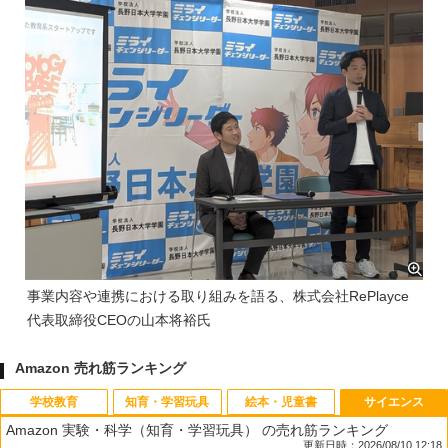
事業内容や連携における取り組みを語る、株式会社RePlayce
代表取締役CEOの山本将裕氏
Amazon 売れ筋ランキング
学校教育
知育・学習玩具
絵本・児童書
サイエンス
Amazon 実験・科学（知育・学習玩具） の売れ筋ランキング
更新日時：2026/08/10 12:18