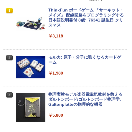
教育者のためのコーチング入門
パイロット スイスイおえかき for Study
タッチペンで音が聞ける!はじめてずかん
ThinkFun ボードゲーム 「サーキット・
1
1
1
1
何回も書ける! れんしゅうボード ひらが
1000 英語つき ([バラエティ])
メイズ」 配線回路をプログラミングする
な・カタカナ・すうじ・ABC 3歳以上 知
日本語説明書付 8歳~ 76341 誕生日 クリ
￥2,530
育
スマス
￥5,478
￥2,073
￥3,118
中学英語をもう一度ひとつひとつわかり
2
カウンセリングとは何か 変化するという
2
やすく。改訂版
こと (講談社現代新書 2787)
【くもん出版公式特別セット】くもん出
モルカ: 原子・分子に強くなるカードゲ
2
2
版(KUMON PUBLISHING) くもんの日本
ーム
￥2,750
地図パズル 日本の世界遺産すごろく付き
￥1,540
知育玩具 おもちゃ 5歳以上 KUMON PN-
￥1,980
33
￥4,046
仮面ライダー 改造人間 限定ケース版
3
先生のためのGoogle AI完全攻略図鑑
3
物理実験モデル楽器電磁気教材を教える
3
ダルトンボード/ゴルトンボード物理学、
￥4,290
￥-
Galtonplatteの物理的な機器
くもん出版(KUMON PUBLISHING) ロジ
3
カル国旗パズル 知育玩具 おもちゃ 4歳以
￥5,800
上 KUMON LK-10
￥2,127
つかめ！理科ダマン 12 最強ロボット決