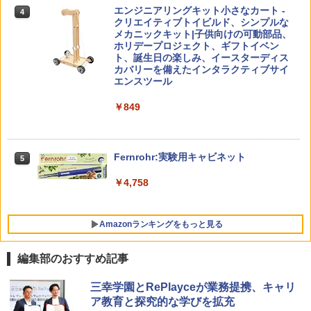
4
子どもが変わる魔法の言葉
4
エンジニアリングキット小さなカート -
戦！編
4
クリエイティブトイビルド、シンプルな
￥2,200
メカニックキット|子供向けの可動部品、
￥1,320
Joyreal モンテッソーリ ビジーボード 知
ホリデープロジェクト、ギフトイベン
4
育玩具2 3歳誕生日プレゼント男の子 女
ト、誕生日の楽しみ、イースターディス
の子 知育玩具 LED おもちゃ 指先知育 早
カバリーを備えたインタラクティブサイ
期開発
エンスツール
自分の思いを言葉にする こどもアウトプ
5
向山洋一の系譜、その先へ 授業の腕を磨
5
￥2,669
￥849
ット図鑑 (サンクチュアリ出版)
く法則: 教育技術が子供の可能性を伸ば
す
￥1,650
￥2,750
くもん出版(KUMON PUBLISHING) くる
Fernrohr:実験用キャビネット
5
5
くるレッスン KR-13 知育玩具 おもちゃ
3歳以上 KUMON
￥4,758
￥1,300
Amazonランキングをもっと見る
編集部のおすすめ記事
三幸学園とRePlayceが業務提携、キャリ
ア教育と探究的な学びを拡充