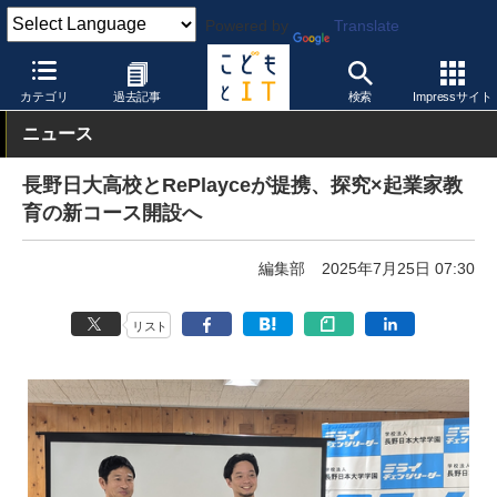
Powered by
Translate
こどもとIT
製品・サービス
STEAM教育
カテゴリ
過去記事
検索
Impressサイト
ニュース
長野日大高校とRePlayceが提携、探究×起業家教
育の新コース開設へ
編集部
2025年7月25日 07:30
リスト