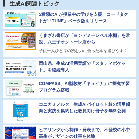
生成AI関連トピック
5種類のAIが授業中の学びを支援、コードタク
トが「TUNE」ベータ版をリリース
くまざわ書店が「ヨンデミーレベル本棚」を常
設、八王子オクトーレ店から
子供一人ひとりの読む力に合った本を選びやすく
岡山県、生成AI活用実証で「スタディポケッ
ト」を継続導入
COMPASS、AI型教材「キュビナ」に探究学習
プログラム搭載
コニカミノルタ、生成AIパイロット校の活用傾
向と実践を集約した教員向け冊子を無料公開
ヒアリングから制作・発表まで、不登校の小中
高生がデザインの仕事を体験