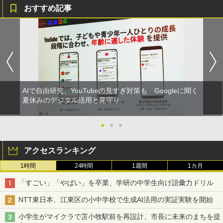
おすすめ記事
AIで自由研究、YouTubeの見すぎ対策も Googleに聞く
夏休みのデジタル活用と見守り
●
●
●
アクセスランキング
1時間
24時間
1週間
1カ月
「すごい」「やばい」を卒業、学研の中学生向け語彙力ドリル
NTT東日本、江東区の小中学校で生成AI活用の実証実験を開始
小学生がマイクラで苫小牧駅前を再設計、市長に未来のまちを提