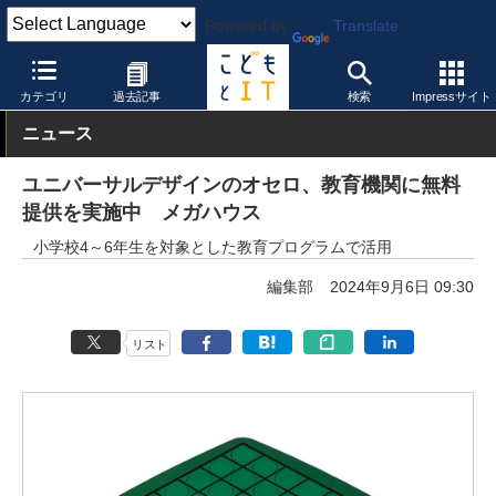
Powered by
Translate
こどもとIT
製品・サービス
デジタル教科書・教材
カテゴリ
過去記事
検索
Impressサイト
ニュース
ユニバーサルデザインのオセロ、教育機関に無料
提供を実施中 メガハウス
小学校4～6年生を対象とした教育プログラムで活用
編集部
2024年9月6日 09:30
リスト