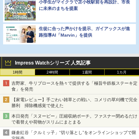
小学生がマイクラで苫小牧駅前を再設計、市長
に未来のまちを提案
生徒に合った声かけを提示、ガイアックスが進
路指導AI「Marvin」を提供
Impress Watchシリーズ 人気記事
1時間
24時間
1週間
1カ月
吉野家、牛リブロースを熱々で提供する「極旨牛鉄板ステーキ定
食」を発売
【家電レビュー】手ごわい雑草との戦い、コメリの草刈機で完全
勝利 掃除機感覚で使えた
本日発売「スヌーピー」圧縮収納ポーチ。ファスナー閉めるだけ
で着替えや荷物がスリムにまとまる
鎌倉紅谷「クルミッ子」“切り落とし”をオンラインショップで限
定販売