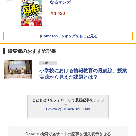
なるマンガ
￥1,430
Amazonランキングをもっと見る
編集部のおすすめ記事
Amazon Fire HD 10 キッズモデル (10イ
タッチペンで音が聞ける!はじめてずかん
ThinkFun ボードゲーム 「ロボット・タ
レポート
1
1
1
ンチ) ピンク 対象年齢3歳から 数千点の
1000 英語つき ([バラエティ])
ートルズ」 プログラミング的思考力を育
小学校における情報教育の最前線、授業
キッズコンテンツが1年間使い放題
む 日本語説明書付 4歳～ 76431 誕生日
実践から見えた課題とは？
クリスマス
￥5,478
￥23,980
￥3,245
こどもとITをフォローして最新記事をチェッ
中学英語をもう一度ひとつひとつわかり
2
ク！
パイロット スイスイおえかき for Study
2
やすく。改訂版
Follow @EdTech_for_Kids
何回も書ける! れんしゅうボード ひらが
モルカ: 原子・分子に強くなるカードゲ
2
な・カタカナ・すうじ・ABC 3歳以上 知
ーム
￥2,750
育
￥1,980
￥2,073
Google 検索で当サイトの記事を優先表示させる