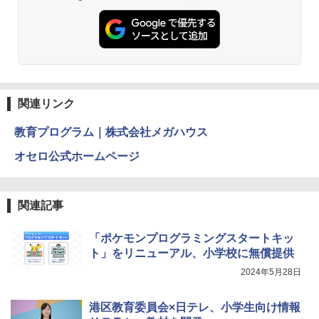
仮面ライダー 改造人間 限定ケース版
3
物理実験モデル楽器電磁気教材を教える
3
【くもん出版公式特別セット】くもん出
ダルトンボード/ゴルトンボード物理学、
3
￥4,290
版(KUMON PUBLISHING) くもんの日本
Galtonplatteの物理的な機器
地図パズル 日本の世界遺産すごろく付き
知育玩具 おもちゃ 5歳以上 KUMON PN-
￥5,800
33
関連リンク
￥4,046
つかめ！理科ダマン 12 最強ロボット決
4
教育プログラム｜株式会社メガハウス
エンジニアリングキット小さなカート -
戦！編
4
クリエイティブトイビルド、シンプルな
オセロ公式ホームページ
メカニックキット|子供向けの可動部品、
￥1,320
Amazon Fire HD 10 キッズプロ (10イン
ホリデープロジェクト、ギフトイベン
4
チ) ディズニー スティッチ エディション
ト、誕生日の楽しみ、イースターディス
対象年齢6歳から 数千点のキッズコンテ
カバリーを備えたインタラクティブサイ
関連記事
ンツが1年間使い放題
エンスツール
みんな大好き！ ヤマザキパン シールBO
5
￥26,980
￥849
OK（重版：10月上旬発送） (TJMOOK)
「ポケモンプログラミングスタートキッ
ト」をリニューアル、小学校に無償提供
￥2,200
2024年5月28日
くもん出版(KUMON PUBLISHING) ロジ
Fernrohr:実験用キャビネット
5
5
カル国旗パズル 知育玩具 おもちゃ 4歳以
港区教育委員会×日テレ、小学生向け情報
上 KUMON LK-10
￥4,722