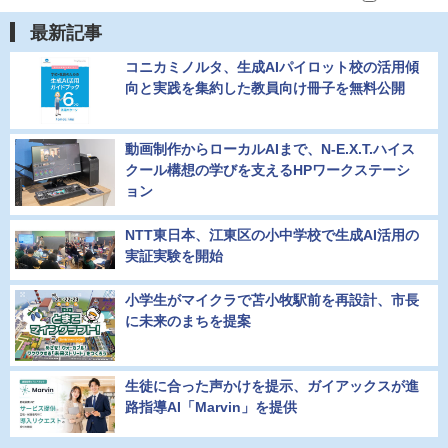
最新記事
コニカミノルタ、生成AIパイロット校の活用傾
向と実践を集約した教員向け冊子を無料公開
動画制作からローカルAIまで、N-E.X.T.ハイス
クール構想の学びを支えるHPワークステーシ
ョン
NTT東日本、江東区の小中学校で生成AI活用の
実証実験を開始
小学生がマイクラで苫小牧駅前を再設計、市長
に未来のまちを提案
生徒に合った声かけを提示、ガイアックスが進
路指導AI「Marvin」を提供