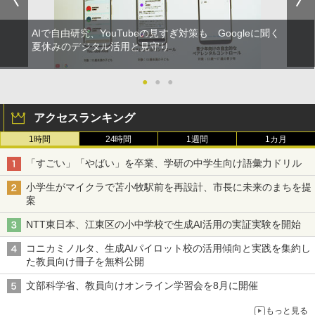
AIで自由研究、YouTubeの見すぎ対策も Googleに聞く
夏休みのデジタル活用と見守り
●
●
●
アクセスランキング
1時間
24時間
1週間
1カ月
「すごい」「やばい」を卒業、学研の中学生向け語彙力ドリル
小学生がマイクラで苫小牧駅前を再設計、市長に未来のまちを提
案
NTT東日本、江東区の小中学校で生成AI活用の実証実験を開始
コニカミノルタ、生成AIパイロット校の活用傾向と実践を集約し
た教員向け冊子を無料公開
文部科学省、教員向けオンライン学習会を8月に開催
もっと見る