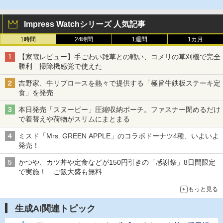
Impress Watchシリーズ 人気記事
1時間
24時間
1週間
1カ月
【家電レビュー】手ごわい雑草との戦い、コメリの草刈機で完全
勝利 掃除機感覚で使えた
吉野家、牛リブロースを熱々で提供する「極旨牛鉄板ステーキ定
食」を発売
本日発売「スヌーピー」圧縮収納ポーチ。ファスナー閉めるだけ
で着替えや荷物がスリムにまとまる
ミスド「Mrs. GREEN APPLE」のコラボドーナツ4種、いよいよ
発売！
かつや、カツ丼や定食などが150円引きの「感謝祭」8日間限定
で実施！ ご飯大盛も無料
もっと見る
生成AI関連トピック