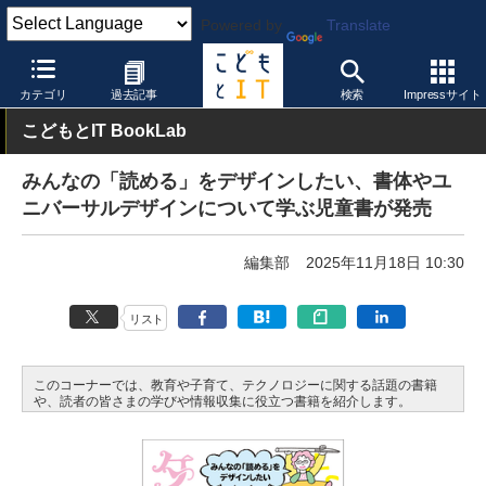
Powered by
Translate
こどもとIT
製品・サービス
その他
カテゴリ
過去記事
検索
Impressサイト
こどもとIT BookLab
みんなの「読める」をデザインしたい、書体やユ
ニバーサルデザインについて学ぶ児童書が発売
編集部
2025年11月18日 10:30
リスト
このコーナーでは、教育や子育て、テクノロジーに関する話題の書籍
や、読者の皆さまの学びや情報収集に役立つ書籍を紹介します。