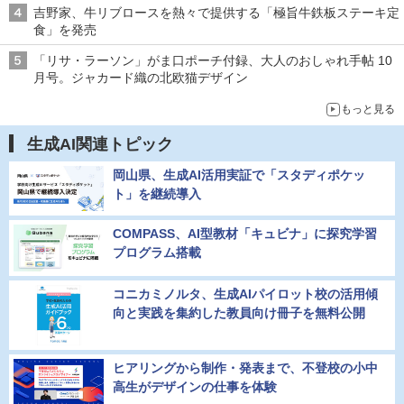
吉野家、牛リブロースを熱々で提供する「極旨牛鉄板ステーキ定
食」を発売
「リサ・ラーソン」がま口ポーチ付録、大人のおしゃれ手帖 10
月号。ジャカード織の北欧猫デザイン
もっと見る
生成AI関連トピック
岡山県、生成AI活用実証で「スタディポケッ
ト」を継続導入
COMPASS、AI型教材「キュビナ」に探究学習
プログラム搭載
コニカミノルタ、生成AIパイロット校の活用傾
向と実践を集約した教員向け冊子を無料公開
ヒアリングから制作・発表まで、不登校の小中
高生がデザインの仕事を体験