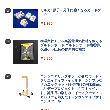
中学英語をもう一度ひとつひとつわかり
2
子どもが変わる魔法の言葉
パイロット スイスイおえかき for Study
2
2
やすく。改訂版
何回も書ける! れんしゅうボード ひらが
モルカ: 原子・分子に強くなるカードゲ
2
な・カタカナ・すうじ・ABC 3歳以上 知
ーム
￥2,200
￥2,750
育
￥1,980
￥2,073
仮面ライダー 改造人間 限定ケース版
3
カウンセリングとは何か 変化するという
3
物理実験モデル楽器電磁気教材を教える
3
こと (講談社現代新書 2787)
【くもん出版公式特別セット】くもん出
ダルトンボード/ゴルトンボード物理学、
3
￥4,290
版(KUMON PUBLISHING) くもんの日本
Galtonplatteの物理的な機器
￥1,540
地図パズル 日本の世界遺産すごろく付き
知育玩具 おもちゃ 5歳以上 KUMON PN-
￥5,800
33
￥4,046
つかめ！理科ダマン 12 最強ロボット決
4
「ことばで伝える」ができない子どもた
4
エンジニアリングキット小さなカート -
戦！編
4
ち 誰が〈ことばの力〉を育てるのか
クリエイティブトイビルド、シンプルな
メカニックキット|子供向けの可動部品、
￥1,320
￥1,870
Amazon Fire HD 10 キッズプロ (10イン
ホリデープロジェクト、ギフトイベン
4
チ) ディズニー スティッチ エディション
ト、誕生日の楽しみ、イースターディス
対象年齢6歳から 数千点のキッズコンテ
カバリーを備えたインタラクティブサイ
ンツが1年間使い放題
エンスツール
みんな大好き！ ヤマザキパン シールBO
5
ゼロからわかる！ みるみる図形に強く
5