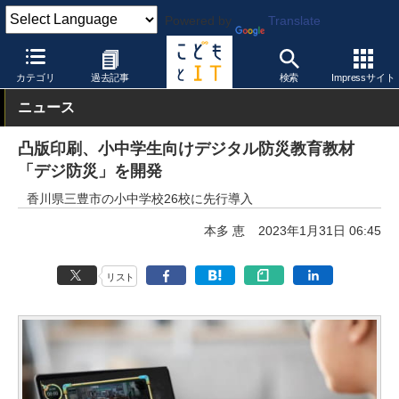
Powered by
Translate
こどもとIT
製品・サービス
教育コンテンツ
カテゴリ
過去記事
検索
Impressサイト
ニュース
凸版印刷、小中学生向けデジタル防災教育教材
「デジ防災」を開発
香川県三豊市の小中学校26校に先行導入
本多 恵
2023年1月31日 06:45
リスト