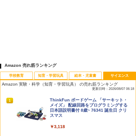
Amazon 売れ筋ランキング
学校教育
知育・学習玩具
絵本・児童書
サイエンス
Amazon 実験・科学（知育・学習玩具） の売れ筋ランキング
更新日時：2026/08/07 06:18
先生のためのGoogle AI完全攻略図鑑
Amazon Fire HD 10 キッズモデル (10イ
タッチペンで音が聞ける!はじめてずかん
ThinkFun ボードゲーム 「サーキット・
1
1
1
1
ンチ) ピンク 対象年齢3歳から 数千点の
1000 英語つき ([バラエティ])
メイズ」 配線回路をプログラミングする
キッズコンテンツが1年間使い放題
日本語説明書付 8歳~ 76341 誕生日 クリ
￥-
スマス
￥5,478
￥23,980
￥3,118