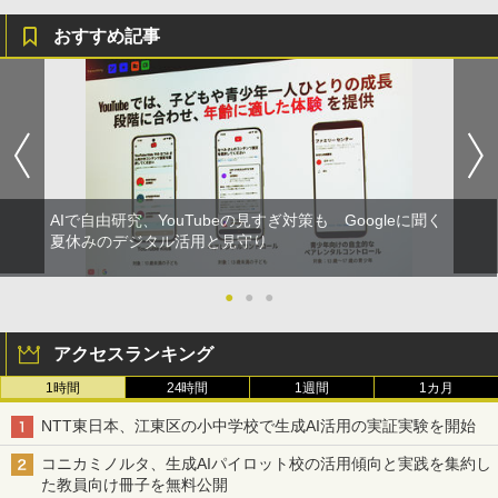
おすすめ記事
AIで自由研究、YouTubeの見すぎ対策も Googleに聞く
夏休みのデジタル活用と見守り
●
●
●
アクセスランキング
1時間
24時間
1週間
1カ月
NTT東日本、江東区の小中学校で生成AI活用の実証実験を開始
コニカミノルタ、生成AIパイロット校の活用傾向と実践を集約し
た教員向け冊子を無料公開