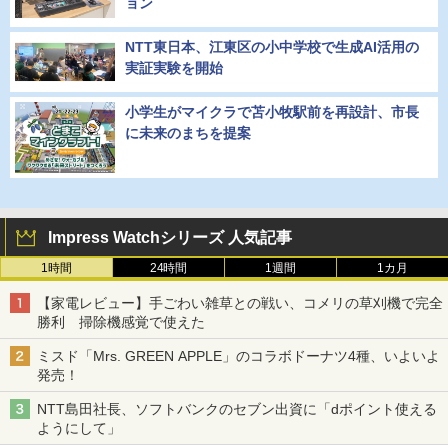
ョン
NTT東日本、江東区の小中学校で生成AI活用の
実証実験を開始
小学生がマイクラで苫小牧駅前を再設計、市長
に未来のまちを提案
Impress Watchシリーズ 人気記事
1時間
24時間
1週間
1カ月
【家電レビュー】手ごわい雑草との戦い、コメリの草刈機で完全
勝利 掃除機感覚で使えた
ミスド「Mrs. GREEN APPLE」のコラボドーナツ4種、いよいよ
発売！
NTT島田社長、ソフトバンクのセブン出資に「dポイント使える
ようにして」