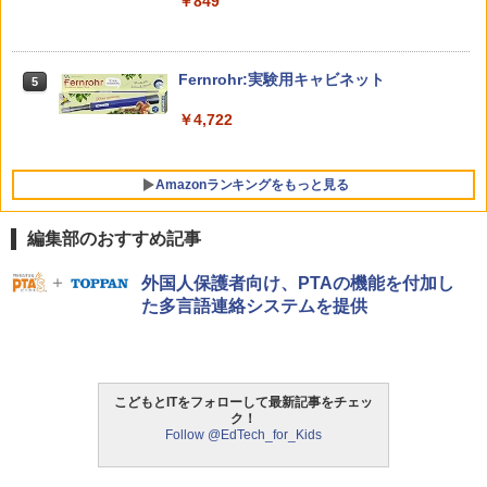
￥26,980
￥849
OK（重版：10月上旬発送） (TJMOOK)
なるマンガ
￥2,200
￥1,430
くもん出版(KUMON PUBLISHING) ロジ
Fernrohr:実験用キャビネット
5
5
カル国旗パズル 知育玩具 おもちゃ 4歳以
上 KUMON LK-10
￥4,722
￥2,127
Amazonランキングをもっと見る
編集部のおすすめ記事
外国人保護者向け、PTAの機能を付加し
た多言語連絡システムを提供
こどもとITをフォローして最新記事をチェッ
ク！
Follow @EdTech_for_Kids