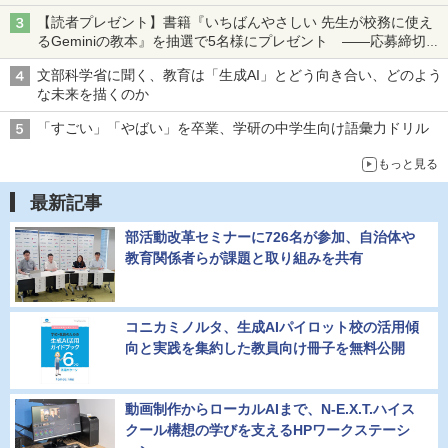
【読者プレゼント】書籍『いちばんやさしい 先生が校務に使え
るGeminiの教本』を抽選で5名様にプレゼント ――応募締切は
2026年8月12日（水）まで
文部科学省に聞く、教育は「生成AI」とどう向き合い、どのよう
な未来を描くのか
「すごい」「やばい」を卒業、学研の中学生向け語彙力ドリル
もっと見る
最新記事
部活動改革セミナーに726名が参加、自治体や
教育関係者らが課題と取り組みを共有
コニカミノルタ、生成AIパイロット校の活用傾
向と実践を集約した教員向け冊子を無料公開
動画制作からローカルAIまで、N-E.X.T.ハイス
クール構想の学びを支えるHPワークステーシ