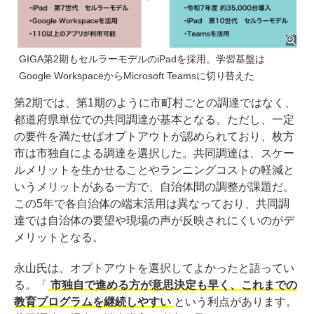
GIGA第2期もセルラーモデルのiPadを採用。学習基盤は
Google WorkspaceからMicrosoft Teamsに切り替えた
第2期では、第1期のように市町村ごとの調達ではなく、
都道府県単位での共同調達が基本となる。ただし、一定
の要件を満たせばオプトアウトが認められており、枚方
市は市独自による調達を選択した。共同調達は、スケー
ルメリットを生かせることやランニングコストの軽減と
いうメリットがある一方で、自治体間の調整が課題だ。
この5年で各自治体の端末活用は異なっており、共同調
達では自治体の要望や現場の声が反映されにくいのがデ
メリットとなる。
永山氏は、オプトアウトを選択してよかったと語ってい
る。「
市独自で進める方が意思決定も早く、これまでの
教育プログラムを継続しやすい
という利点があります。