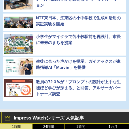
ョン
NTT東日本、江東区の小中学校で生成AI活用の
実証実験を開始
小学生がマイクラで苫小牧駅前を再設計、市長
に未来のまちを提案
生徒に合った声かけを提示、ガイアックスが進
路指導AI「Marvin」を提供
教員の72.3％が「プロンプトの設計が上手な生
徒ほど学びが深まる」と回答、アルサーガパー
トナーズ調査
Impress Watchシリーズ 人気記事
1時間
24時間
1週間
1カ月