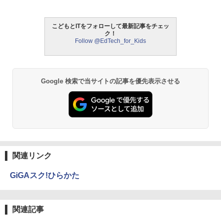
￥5,800
33
￥4,046
こどもとITをフォローして最新記事をチェッ
つかめ！理科ダマン 12 最強ロボット決
4
ク！
エンジニアリングキット小さなカート -
戦！編
4
Follow @EdTech_for_Kids
クリエイティブトイビルド、シンプルな
メカニックキット|子供向けの可動部品、
￥1,320
Amazon Fire HD 10 キッズプロ (10イン
ホリデープロジェクト、ギフトイベン
4
チ) ディズニー スティッチ エディション
ト、誕生日の楽しみ、イースターディス
対象年齢6歳から 数千点のキッズコンテ
カバリーを備えたインタラクティブサイ
Google 検索で当サイトの記事を優先表示させる
ンツが1年間使い放題
エンスツール
みんな大好き！ ヤマザキパン シールBO
5
￥26,980
￥849
OK（重版：10月上旬発送） (TJMOOK)
￥2,200
くもん出版(KUMON PUBLISHING) ロジ
Fernrohr:実験用キャビネット
5
5
カル国旗パズル 知育玩具 おもちゃ 4歳以
関連リンク
上 KUMON LK-10
￥4,722
￥2,015
GiGAスク!ひらかた
関連記事