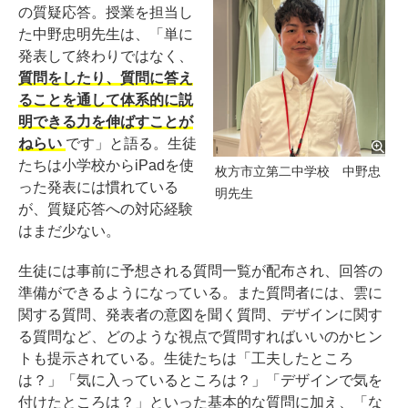
の質疑応答。授業を担当し
た中野忠明先生は、「単に
発表して終わりではなく、
質問をしたり、質問に答え
ることを通して体系的に説
明できる力を伸ばすことが
ねらい
です」と語る。生徒
たちは小学校からiPadを使
枚方市立第二中学校 中野忠
った発表には慣れている
明先生
が、質疑応答への対応経験
はまだ少ない。
生徒には事前に予想される質問一覧が配布され、回答の
準備ができるようになっている。また質問者には、雲に
関する質問、発表者の意図を聞く質問、デザインに関す
る質問など、どのような視点で質問すればいいのかヒン
トも提示されている。生徒たちは「工夫したところ
は？」「気に入っているところは？」「デザインで気を
付けたところは？」といった基本的な質問に加え、「な