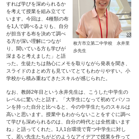
すれば学びを深められるか
を考えて授業を組み立てて
います。今回は、4種類の布
を1人で調べるよりも、自分
が担当する布を決めて調べ
る方が深い理解につなが
枚方市立第二中学校 永井里
り、聞いている方も学びが
歩先生
深まると考えました」と語
った。生徒たちは熱心にメモを取りながら発表を聞き、
スライドのまとめ方も見ていてとてもわかりやすい。小
学校から積み重ねてきたスキルが感じられた。
なお、教師2年目という永井先生は、こうした中学生の
レベルに驚いたと話す。「大学生になって初めてパソコ
ンを持った自分と比べると、今の中学生たちのスキルは
高いと思います。授業中もわからないことをすぐに調べ
て学びも深められるのは、自分の時代とは全然違います
ね」と語ってくれた。1人1台環境で育つ中学生に対し
て、若い先生たちがどのようなアイデアで授業を作って