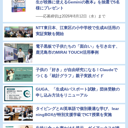
生が校務に使えるGeminiの教本』を抽選で5名
様にプレゼント
――応募締切は2026年8月12日（水）まで
NTT東日本、江東区の小中学校で生成AI活用の
実証実験を開始
電子黒板で子供たちの「面白い」を引き出す、
鹿児島市のMIRAI TOUCH活用事例
子供の「好き」が自由研究になる！Claudeで
つくる「統計グラフ」親子実践ガイド
GUGA、「生成AIパスポート試験」団体受験の
申し込み方法をリニューアル
タイピングとAI英単語で個別最適な学び、lear
ningBOXが特別支援学級でICT授業を実施
生徒に合った声かけを提示、ガイアックスが進