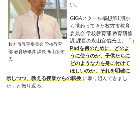
い。
GIGAスクール構想第1期か
ら携わってきた枚方市教育
委員会 学校教育部 教育研修
課 課長の永山宜佑氏は、「
i
枚方市教育委員会 学校教育
Padを何のために、どのよ
部 教育研修課 課長 永山宜佑
うに使うのか、子供たちに
氏
どのような力を身に付けて
ほしいのか、それを明確に
示しつつ、教える授業からの転換
に取り組んできまし
た」と振り返る。