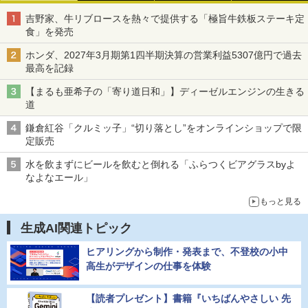
吉野家、牛リブロースを熱々で提供する「極旨牛鉄板ステーキ定
食」を発売
ホンダ、2027年3月期第1四半期決算の営業利益5307億円で過去
最高を記録
【まるも亜希子の「寄り道日和」】ディーゼルエンジンの生きる
道
鎌倉紅谷「クルミッ子」“切り落とし”をオンラインショップで限
定販売
水を飲まずにビールを飲むと倒れる「ふらつくビアグラスbyよ
なよなエール」
もっと見る
生成AI関連トピック
ヒアリングから制作・発表まで、不登校の小中
高生がデザインの仕事を体験
【読者プレゼント】書籍『いちばんやさしい 先