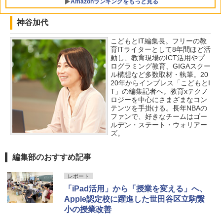
Amazonランキングをもっと見る
神谷加代
こどもとIT編集長。フリーの教
Amazon Fire HD 10 キッズモデル (10イ
タッチペンで音が聞ける!はじめてずかん
ThinkFun ボードゲーム 「ロボット・タ
1
1
1
育ITライターとして8年間ほど活
ンチ) ピンク 対象年齢3歳から 数千点の
1000 英語つき ([バラエティ])
ートルズ」 プログラミング的思考力を育
動し、教育現場のICT活用やプ
キッズコンテンツが1年間使い放題
む 日本語説明書付 4歳～ 76431 誕生日
ログラミング教育、GIGAスクー
クリスマス
￥5,478
ル構想など多数取材・執筆。20
￥23,980
20年からインプレス「こどもとI
￥3,245
T」の編集記者へ。教育xテクノ
ロジーを中心にさまざまなコン
テンツを手掛ける。長年NBAの
中学英語をもう一度ひとつひとつわかり
2
パイロット スイスイおえかき for Study
ファンで、好きなチームはゴー
2
やすく。改訂版
何回も書ける! れんしゅうボード ひらが
モルカ: 原子・分子に強くなるカードゲ
ルデン・ステート・ウォリアー
2
な・カタカナ・すうじ・ABC 3歳以上 知
ーム
ズ。
￥2,750
育
￥1,980
編集部のおすすめ記事
￥2,073
レポート
仮面ライダー 改造人間 限定ケース版
3
物理実験モデル楽器電磁気教材を教える
3
「iPad活用」から「授業を変える」へ、
【くもん出版公式特別セット】くもん出
ダルトンボード/ゴルトンボード物理学、
3
￥4,290
Apple認定校に躍進した世田谷区立駒繋
版(KUMON PUBLISHING) くもんの日本
Galtonplatteの物理的な機器
小の授業改善
地図パズル 日本の世界遺産すごろく付き
知育玩具 おもちゃ 5歳以上 KUMON PN-