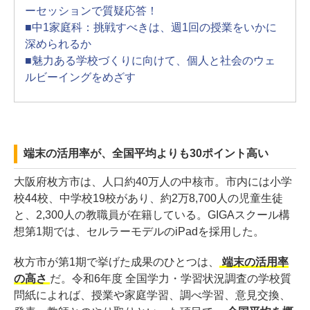
ーセッションで質疑応答！
■中1家庭科：挑戦すべきは、週1回の授業をいかに
深められるか
■魅力ある学校づくりに向けて、個人と社会のウェ
ルビーイングをめざす
端末の活用率が、全国平均よりも30ポイント高い
大阪府枚方市は、人口約40万人の中核市。市内には小学
校44校、中学校19校があり、約2万8,700人の児童生徒
と、2,300人の教職員が在籍している。GIGAスクール構
想第1期では、セルラーモデルのiPadを採用した。
枚方市が第1期で挙げた成果のひとつは、
端末の活用率
の高さ
だ。令和6年度 全国学力・学習状況調査の学校質
問紙によれば、授業や家庭学習、調べ学習、意見交換、