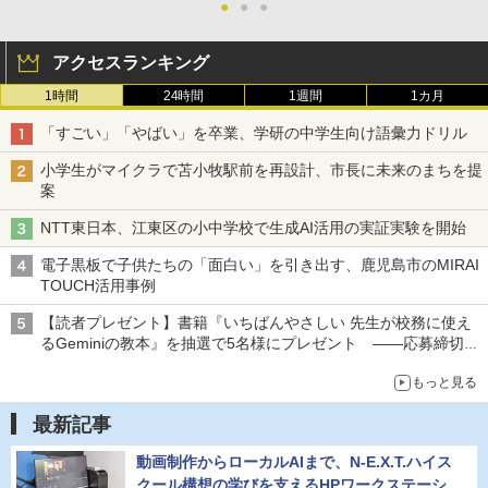
●
●
●
アクセスランキング
1時間
24時間
1週間
1カ月
「すごい」「やばい」を卒業、学研の中学生向け語彙力ドリル
小学生がマイクラで苫小牧駅前を再設計、市長に未来のまちを提
案
NTT東日本、江東区の小中学校で生成AI活用の実証実験を開始
電子黒板で子供たちの「面白い」を引き出す、鹿児島市のMIRAI
TOUCH活用事例
【読者プレゼント】書籍『いちばんやさしい 先生が校務に使え
るGeminiの教本』を抽選で5名様にプレゼント ――応募締切は
2026年8月12日（水）まで
もっと見る
最新記事
動画制作からローカルAIまで、N-E.X.T.ハイス
クール構想の学びを支えるHPワークステーシ