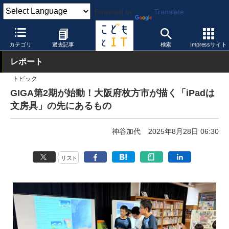
Powered by
Translate
こどもとIT
トピック
小中GIGA
カテゴリ
過去記事
検索
Impressサイト
レポート
トピック
GIGA第2期が始動！大阪府枚方市が描く「iPadは
文房具」の先にあるもの
神谷加代
2025年8月28日 06:30
リスト