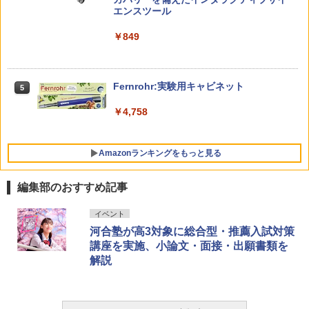
早期開発 (スタンダード・エディション)
エンスツール
自分の思いを言葉にする こどもアウトプ
5
向山洋一の系譜、その先へ 授業の腕を磨
5
￥2,959
￥849
ット図鑑 (サンクチュアリ出版)
く法則: 教育技術が子供の可能性を伸ば
す
￥1,650
￥2,750
Amazon Fire HD 10 キッズプロ (10イン
Fernrohr:実験用キャビネット
5
5
チ) ディズニー スティッチ エディション
対象年齢6歳から 数千点のキッズコンテ
￥4,758
ンツが1年間使い放題
￥26,980
Amazonランキングをもっと見る
編集部のおすすめ記事
イベント
河合塾が高3対象に総合型・推薦入試対策
講座を実施、小論文・面接・出願書類を
解説