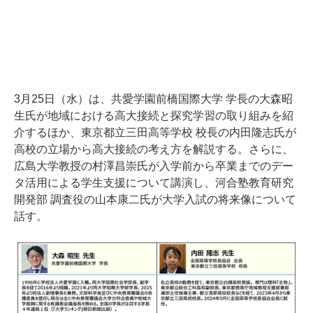
3月25日（水）は、共愛学園前橋国際大学 学長の大森昭
生氏が地域における高大接続と探究学習の取り組みを紹
介するほか、東京都立三田高等学校 校長の内田隆志氏が
高校の立場から高大接続の考え方を解説する。さらに、
広島大学教授の村澤昌崇氏が入学前から卒業までのデー
タ活用による学生支援について講演し、河合塾教育研究
開発部 調査役の山本康二氏が大学入試の将来像について
話す。