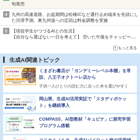
旬発売
九州の高速道路、お盆期間は松橋ICなど通行止め端末を先頭にし
た渋滞予測。東九州道への迂回は料金調整を実施
【現役学生がつづるAIとの生活】
【自分なら選ばない一日を考えて】 空いた午後をチャッピーに
捧げたら、思わぬ絶景に出会った話
もっと見る
生成AI関連トピック
くまざわ書店が「ヨンデミーレベル本棚」を常
設、八王子オクトーレ店から
子供一人ひとりの読む力に合った本を選びやすく
岡山県、生成AI活用実証で「スタディポケッ
ト」を継続導入
COMPASS、AI型教材「キュビナ」に探究学習
プログラム搭載
コニカミノルタ、生成AIパイロット校の活用傾