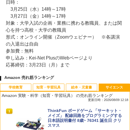
日時：
3月25日（水）14時～17時
3月27日（金）14時～17時
対象：大学入試の企画・業務に携わる教職員、または関
心を持つ高校・大学の教職員
形式：オンライン開催（Zoomウェビナー） ※各講演
の入退出は自由
参加費：無料
申し込み：Kei-Net PlusのWebページより
応募締切：3月23日（月）まで
Amazon 売れ筋ランキング
学校教育
知育・学習玩具
絵本・児童書
サイエンス
Amazon 実験・科学（知育・学習玩具） の売れ筋ランキング
更新日時：2026/08/09 12:18
教育者のためのコーチング入門
パイロット スイスイおえかき for Study
タッチペンで音が聞ける!はじめてずかん
ThinkFun ボードゲーム 「サーキット・
1
1
1
1
何回も書ける! れんしゅうボード ひらが
1000 英語つき ([バラエティ])
メイズ」 配線回路をプログラミングする
な・カタカナ・すうじ・ABC 3歳以上 知
日本語説明書付 8歳~ 76341 誕生日 クリ
￥2,530
育
スマス
￥5,478