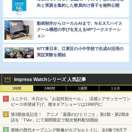
向と実践を集約した教員向け冊子を無料公開
動画制作からローカルAIまで、N-E.X.T.ハイス
クール構想の学びを支えるHPワークステーシ
ョン
NTT東日本、江東区の小中学校で生成AI活用の
実証実験を開始
Impress Watchシリーズ 人気記事
1時間
24時間
1週間
1カ月
ユニクロ、今日から「お盆特別セール」。涼感シアサッカーワン
ピース待望値下げ、撥水ギアショーツは1990円に
第3期放送記念！ アニメ「薬屋のひとりごと」第1期・第2期全
話を「TVer」にて期間限定で順次無料配信開始
東映の歴代オープニング映像がカプセルトイに。全5種で8月下