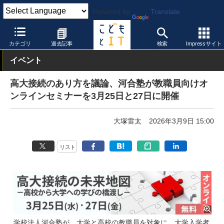
Powered by
Translate
こどもとIT
イベント・セミナー
教員研修
カテゴリ
過去記事
検索
Impressサイト
イベント
高大接続のあり方を議論、河合塾が教職員向けオ
ンラインセミナーを3月25日と27日に開催
大塚雷太
2026年3月9日 15:00
リスト
学校法人河合塾が、大学と高校の教職員を対象に、大学入学者