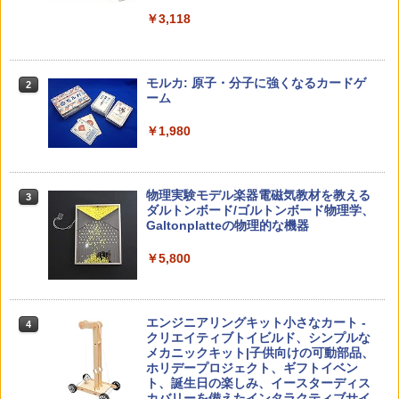
￥2,073
￥3,118
中学英語をもう一度ひとつひとつわかり
2
カウンセリングとは何か 変化するという
2
やすく。改訂版
こと (講談社現代新書 2787)
【くもん出版公式特別セット】くもん出
モルカ: 原子・分子に強くなるカードゲ
2
2
版(KUMON PUBLISHING) くもんの日本
ーム
￥2,750
地図パズル 日本の世界遺産すごろく付き
￥1,540
知育玩具 おもちゃ 5歳以上 KUMON PN-
￥1,980
33
￥4,046
仮面ライダー 改造人間 限定ケース版
3
先生のためのGoogle AI完全攻略図鑑
3
物理実験モデル楽器電磁気教材を教える
3
ダルトンボード/ゴルトンボード物理学、
￥4,290
￥-
Galtonplatteの物理的な機器
くもん出版(KUMON PUBLISHING) ロジ
3
カル国旗パズル 知育玩具 おもちゃ 4歳以
￥5,800
上 KUMON LK-10
￥2,127
つかめ！理科ダマン 12 最強ロボット決
4
子どもが変わる魔法の言葉
4
エンジニアリングキット小さなカート -
戦！編
4
クリエイティブトイビルド、シンプルな
￥2,200
メカニックキット|子供向けの可動部品、
￥1,320
Joyreal モンテッソーリ ビジーボード 知
ホリデープロジェクト、ギフトイベン
4
育玩具 1 2 3歳誕生日プレゼント男の子
ト、誕生日の楽しみ、イースターディス
女の子 知育玩具 LED おもちゃ 指先知育
カバリーを備えたインタラクティブサイ