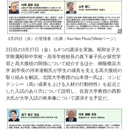
3月25日（水）の登壇者（出典：Kei-Net PlusのWebページ）
2日目の3月27日（金）も4つの講演を実施。昭和女子大
学附属昭和中学校・高等学校校長の真下峯子氏が探究学
習と高大接続の関係について紹介するほか、桐蔭横浜大
学 副学長の河本達毅氏が学生の成長を支える高大接続の
取り組みを解説。北陸大学教授の山本啓一氏は、コンピ
テンシー（高い成果を上げる人材の行動特性）を起点と
した入試のあり方について説明し、佐賀大学教授の西郡
大氏が大学入試の将来像について講演する予定だ。