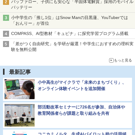
バッファロー、子供にも安心な「半固体電解質」採用のモバイル
バッテリー
小中学生の「推し1位」はSnow Manの目黒蓮、YouTuberでは
「おんりー」が首位
COMPASS、AI型教材「キュビナ」に探究学習プログラム搭載
「差がつく自由研究」を学研が厳選！中学生におすすめの理科実
験を無料公開
もっと見る
最新記事
小中高生がマイクラで「未来のまちづくり」、
オンライン体験イベントを追加開催
部活動改革セミナーに726名が参加、自治体や
教育関係者らが課題と取り組みを共有
コニカミノルタ、生成AIパイロット校の活用傾