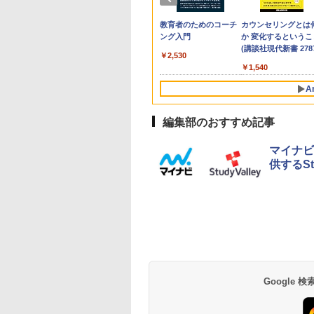
生の究極の自学ノ
「あの子だけずるい」
教育者のためのコーチ
カウンセリングとは
図鑑2: 選べるレシ
がなくなる学校 合理
ング入門
か 変化するというこ
的配慮を支える基礎的
(講談社現代新書 2787
￥2,530
環境整備
760
￥2,420
￥1,540
A
編集部のおすすめ記事
10
10
10
1
1
1
2
2
2
マイナビ
供するSt
ん出版(KUMON
訂版】Z会 速読英
e Kristalle selbst
TIME TIMER MOD
図鑑いきもの飼ってみ
Glitzer-Diamanten:
Amazon Fire HD 10 キ
タッチペンで音が聞け
ThinkFun ボードゲー
パイロット スイスイ
中学英語をもう一度
モルカ: 原子・分子
LISHING) くもん
｜大学受験の定
hten:
Home Edition 9cm 60
た カマキリを黄色い世
Experimentierkasten
ッズモデル (10インチ)
る!はじめてずかん1000
ム 「サーキット・メイ
えかき for Study 何
とつひとつわかりや
強くなるカードゲー
そろばん120 知育
 効率的な速読学習
erimentierkasten
分 タイムタイマー モ
界で育てたらどうな
ピンク 対象年齢3歳か
英語つき ([バラエテ
ズ」 配線回路をプログ
も書ける! れんしゅ
く。改訂版
￥3,284
￥1,980
 おもちゃ 3歳以上
語をマスター
ッド メタリック ミッ
る?
ら 数千点のキッズコン
ィ])
ラミングする 日本語説
ボード ひらがな・カ
Google
882
320
767
￥4,891
￥1,870
￥23,980
￥5,478
￥3,118
￥2,073
￥2,750
ON WC-22
ドナイト 時間管理 学
テンツが1年間使い放題
明書付 8歳~ 76341 誕
カナ・すうじ・ABC 
習タイマー TTM9-
生日 クリスマス
歳以上 知育
HMM-W 正規品 + クリ