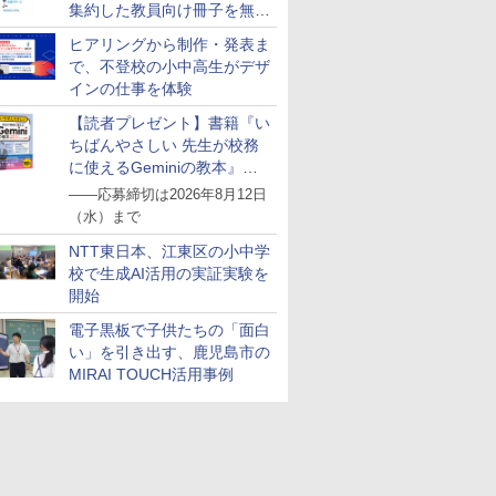
集約した教員向け冊子を無料
公開
ヒアリングから制作・発表ま
で、不登校の小中高生がデザ
インの仕事を体験
【読者プレゼント】書籍『い
ちばんやさしい 先生が校務
に使えるGeminiの教本』を
抽選で5名様にプレゼント
――応募締切は2026年8月12日
（水）まで
NTT東日本、江東区の小中学
校で生成AI活用の実証実験を
開始
電子黒板で子供たちの「面白
い」を引き出す、鹿児島市の
MIRAI TOUCH活用事例
7
8
9
10