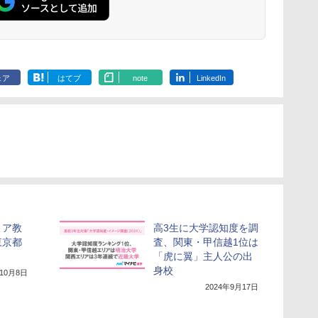
歳以上 KUMON PN-33
ベント、誕生日の楽し
ション)
物 洗面器 ピ
み、イースターディス
飾 多言語対応
カバリーを備えたイン
タラクティブサイエン
スツール
ェア
はてブ
note
LinkedIn
リア教
高3生に大学認知度を調
東京都
査、関東・甲信越1位は
「虎に翼」主人公の出
身校
年10月8日
2024年9月17日