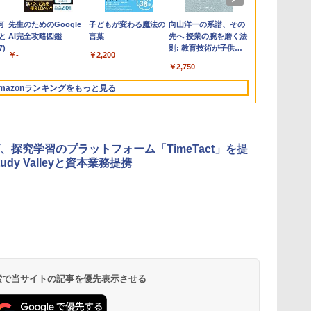
何
先生のためのGoogle
子どもが変わる魔法の
向山洋一の系譜、その
ゼロからわか
と
AI完全攻略図鑑
言葉
先へ 授業の腕を磨く法
るみる図形に
)
則: 教育技術が子供の
マンガ
￥-
￥2,200
可能性を伸ばす
￥2,750
￥1,430
mazonランキングをもっと見る
3
3
3
4
4
4
5
5
5
6
6
6
、探究学習のプラットフォーム「TimeTact」を提
udy Valleyと資本業務提携
お
ひ
に
【くもん出版公式特別
仮面ライダー 改造人
物理実験モデル楽器電
くもん出版(KUMON
つかめ！理科ダマン 12
エンジニアリングキッ
Joyreal モンテッソー
自分の思いを言葉にす
Fernrohr:実験用キャ
Amazon Fire
みんな大好き
KOSMOS(コ
回
す
ム
セット】くもん出版
間 限定ケース版
磁気教材を教えるダル
PUBLISHING) ロジカ
最強ロボット決戦！編
ト小さなカート - クリ
リ ビジーボード 知育
る こどもアウトプット
ビネット
ッズプロ (10
キパン シール
617158 フ
う
(KUMON
トンボード/ゴルトンボ
ル国旗パズル 知育玩具
エイティブトイビル
玩具 1 2 3歳誕生日プレ
図鑑 (サンクチュアリ
ィズニー ステ
BOOK（重版
スワーリング
￥4,290
￥1,320
￥4,758
タ
PUBLISHING) くもん
ード物理学、
おもちゃ 4歳以上
ド、シンプルなメカニ
ゼント男の子 女の子
出版)
ディション 対
旬発送） (TJ
ニ 先史時代
 検索で当サイトの記事を優先表示させる
￥4,046
￥5,800
￥2,127
￥849
￥2,959
￥1,650
￥26,980
￥2,200
￥5,592
3
の日本地図パズル 日本
Galtonplatteの物理的
KUMON LK-10
ックキット|子供向けの
知育玩具 LED おもち
歳から 数千
気づける 実験
の世界遺産すごろく付
な機器
可動部品、ホリデープ
ゃ 指先知育 早期開発
コンテンツが
歳からのお子
き 知育玩具 おもちゃ 5
ロジェクト、ギフトイ
(スタンダード・エディ
放題
心者向けセット