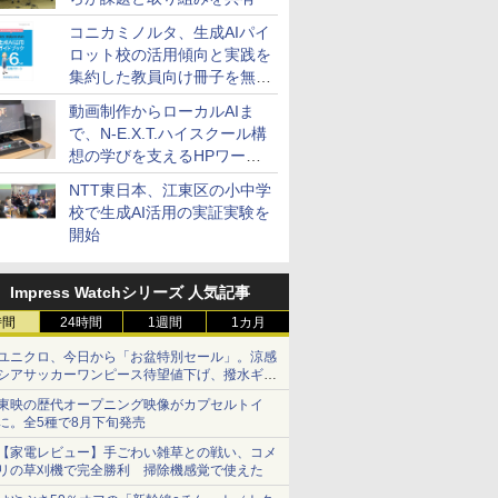
コニカミノルタ、生成AIパイ
ロット校の活用傾向と実践を
集約した教員向け冊子を無料
公開
動画制作からローカルAIま
で、N-E.X.T.ハイスクール構
想の学びを支えるHPワーク
ステーション
NTT東日本、江東区の小中学
校で生成AI活用の実証実験を
開始
Impress Watchシリーズ 人気記事
時間
24時間
1週間
1カ月
ユニクロ、今日から「お盆特別セール」。涼感
シアサッカーワンピース待望値下げ、撥水ギア
ショーツは1990円に
東映の歴代オープニング映像がカプセルトイ
に。全5種で8月下旬発売
【家電レビュー】手ごわい雑草との戦い、コメ
リの草刈機で完全勝利 掃除機感覚で使えた