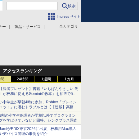
Impress サイト
全カテゴリ
ナー
製品・サービス
アクセスランキング
時間
24時間
1週間
1カ月
【読者プレゼント】書籍『いちばんやさしい 先
生が校務に使えるGeminiの教本』を抽選で5名
様にプレゼント ――応募締切は2026年8月12
小中学生が早朝4時に参加、Roblox「ブレイン
日（水）まで
ロット」に潜むトラブルとは【【連載】高橋暁
子の「親と先生の気になるネット」】
8割の小学生保護者が学校以外でプログラミン
グを学ばせていないと回答、シンクプラス調査
JamfがEDIX東京2026に出展、校務用Mac導入
やデバイス管理の事例を紹介