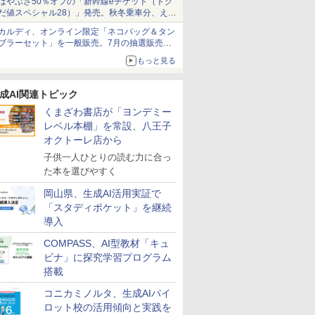
はやぶさ50％オフの「新幹線eチケット（トク
だ値スペシャル28）」発売。秋冬乗車分、えき
ねっと限定
カルディ、オンライン限定「ネコバッグ＆タン
ブラーセット」を一般販売。7月の抽選販売の
当選無効分
もっと見る
成AI関連トピック
くまざわ書店が「ヨンデミー
レベル本棚」を常設、八王子
オクトーレ店から
子供一人ひとりの読む力に合っ
た本を選びやすく
岡山県、生成AI活用実証で
「スタディポケット」を継続
導入
COMPASS、AI型教材「キュ
ビナ」に探究学習プログラム
搭載
コニカミノルタ、生成AIパイ
ロット校の活用傾向と実践を