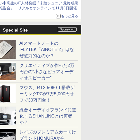
小中高生のIT人材発掘「未踏ジュニア 最終成果
報告会」、リアルとオンラインで11月3日開催
もっと見る
Special Site
AIスマートノートの
iFLYTEK「AINOTE 2」はな
ぜ魅力的なのか？
クリエイティブが作った2万
円台の“小さなピュアオーデ
ィオスピーカー”
マウス、RTX 5060 Ti搭載ゲ
ーミングPCが7万5,000円オ
フで30万円台！
総合オーディオブランドに進
化するSHANLINGとは何者
か？
レイズのプレミアムカー向け
ブランドHOMURAから