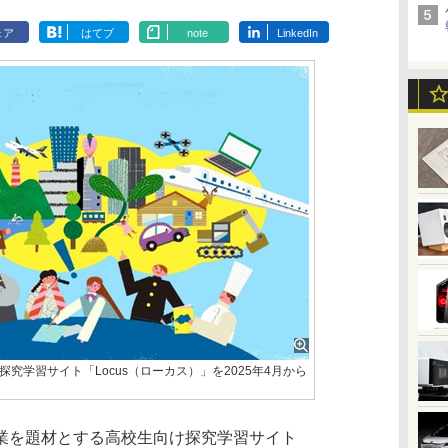
ェア
はてブ
note
LinkedIn
究学習サイト「Locus（ローカス）」を2025年4月から
業を題材とする高校生向け探究学習サイト