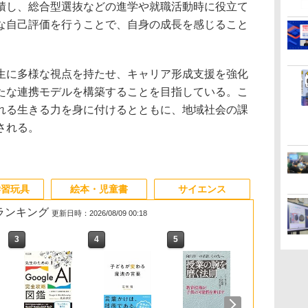
積し、総合型選抜などの進学や就職活動時に役立て
な自己評価を行うことで、自身の成長を感じること
生に多様な視点を持たせ、キャリア形成支援を強化
たな連携モデルを構築することを目指している。こ
れる生きる力を身に付けるとともに、地域社会の課
される。
学習玩具
絵本・児童書
サイエンス
筋ランキング
更新日時：2026/08/09 00:18
3
4
5
6