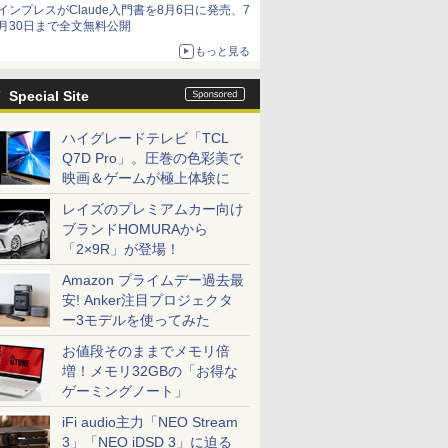
インプレスがClaude入門書を8月6日に発売、7
月30日まで全文無料公開
もっと見る
Special Site
ハイグレードテレビ「TCL
Q7D Pro」。圧巻の色彩美で
映画＆ゲームが極上体験に
レイズのプレミアムカー向け
ブランドHOMURAから
「2×9R」が登場！
Amazon プライムデー過去最
安! Anker注目プロジェクタ
ー3モデルを使ってみた
お値段そのままでメモリ倍
増！メモリ32GBの「お得な
ゲーミングノート」
iFi audio主力「NEO Stream
3」「NEO iDSD 3」に迫る