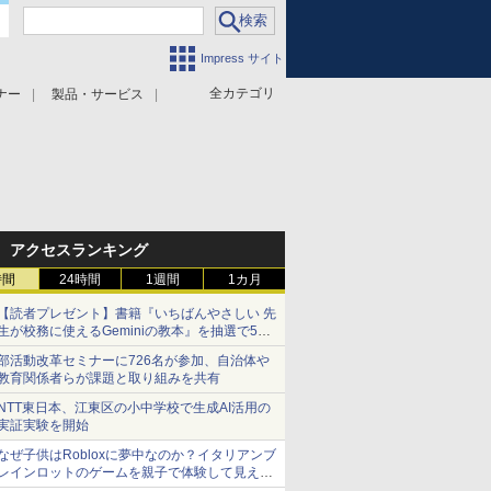
Impress サイト
全カテゴリ
ナー
製品・サービス
アクセスランキング
時間
24時間
1週間
1カ月
【読者プレゼント】書籍『いちばんやさしい 先
生が校務に使えるGeminiの教本』を抽選で5名
様にプレゼント ――応募締切は2026年8月12
部活動改革セミナーに726名が参加、自治体や
日（水）まで
教育関係者らが課題と取り組みを共有
NTT東日本、江東区の小中学校で生成AI活用の
実証実験を開始
なぜ子供はRobloxに夢中なのか？イタリアンブ
レインロットのゲームを親子で体験して見えた
こと