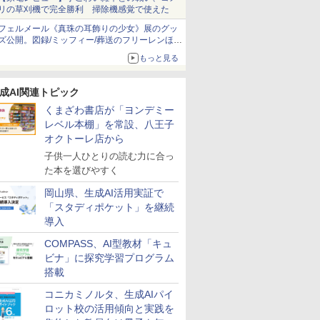
リの草刈機で完全勝利 掃除機感覚で使えた
フェルメール《真珠の耳飾りの少女》展のグッ
ズ公開。図録/ミッフィー/葬送のフリーレンほ
か、注目ブランドコラボが実現
もっと見る
成AI関連トピック
くまざわ書店が「ヨンデミー
レベル本棚」を常設、八王子
オクトーレ店から
子供一人ひとりの読む力に合っ
た本を選びやすく
岡山県、生成AI活用実証で
「スタディポケット」を継続
導入
COMPASS、AI型教材「キュ
ビナ」に探究学習プログラム
搭載
コニカミノルタ、生成AIパイ
ロット校の活用傾向と実践を