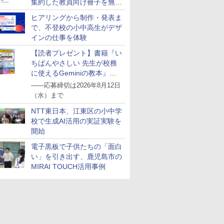
集約した教員向け冊子を無料
公開
ヒアリングから制作・発表ま
で、不登校の小中高生がデザ
インの仕事を体験
【読者プレゼント】書籍『い
ちばんやさしい 先生が校務
に使えるGeminiの教本』を
抽選で5名様にプレゼント
――応募締切は2026年8月12日
（水）まで
NTT東日本、江東区の小中学
校で生成AI活用の実証実験を
開始
電子黒板で子供たちの「面白
い」を引き出す、鹿児島市の
MIRAI TOUCH活用事例