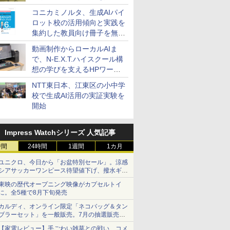
コニカミノルタ、生成AIパイ
ロット校の活用傾向と実践を
集約した教員向け冊子を無料
公開
動画制作からローカルAIま
で、N-E.X.T.ハイスクール構
想の学びを支えるHPワーク
ステーション
NTT東日本、江東区の小中学
校で生成AI活用の実証実験を
開始
Impress Watchシリーズ 人気記事
時間
24時間
1週間
1カ月
ユニクロ、今日から「お盆特別セール」。涼感
シアサッカーワンピース待望値下げ、撥水ギア
ショーツは1990円に
東映の歴代オープニング映像がカプセルトイ
に。全5種で8月下旬発売
カルディ、オンライン限定「ネコバッグ＆タン
ブラーセット」を一般販売。7月の抽選販売の
当選無効分
【家電レビュー】手ごわい雑草との戦い、コメ