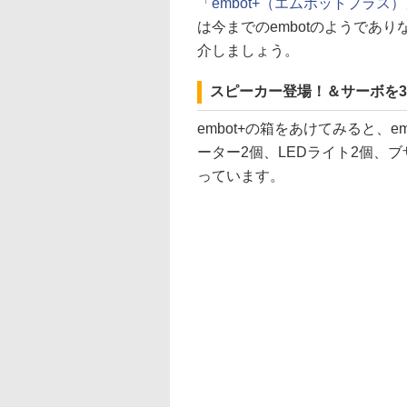
「
embot+（エムボットプラス）
は今までのembotのようであ
介しましょう。
スピーカー登場！＆サーボを
embot+の箱をあけてみると、e
ーター2個、LEDライト2個、
っています。