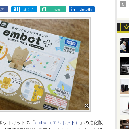
ェア
はてブ
note
LinkedIn
ボットキットの「
embot（エムボット）
」の進化版