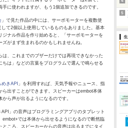
両手に使われますが、もう1個追加できるのです。
会
」で見た作品の中には、サーボモーターを複数使
い足して2個以上使用しているものもありました。基本
リジナル作品を作り始めると、「サーボモーターを
生
ーズがまず生まれるのかもしれませんね。
らは、これまでのブザーだけでは再現できなかった
にちは」などの言葉をプログラムで選んで鳴らせる
めきAPI
」を利用すれば、天気予報やニュース、指
ら出すことができます。スピーカーはembot本体
体から声が出るようになるのです。
めきAPI」の音声はプログラミングアプリのタブレット
embot+では本体から出せるようになるので断然臨
たところ、スピーカーからの音声は出るまでにタイ