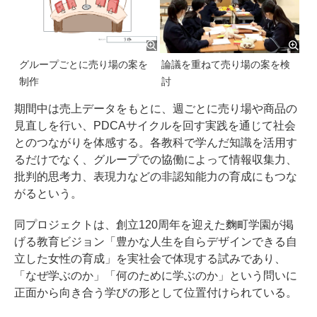
グループごとに売り場の案を
論議を重ねて売り場の案を検
制作
討
期間中は売上データをもとに、週ごとに売り場や商品の
見直しを行い、PDCAサイクルを回す実践を通じて社会
とのつながりを体感する。各教科で学んだ知識を活用す
るだけでなく、グループでの協働によって情報収集力、
批判的思考力、表現力などの非認知能力の育成にもつな
がるという。
同プロジェクトは、創立120周年を迎えた麴町学園が掲
げる教育ビジョン「豊かな人生を自らデザインできる自
立した女性の育成」を実社会で体現する試みであり、
「なぜ学ぶのか」「何のために学ぶのか」という問いに
正面から向き合う学びの形として位置付けられている。