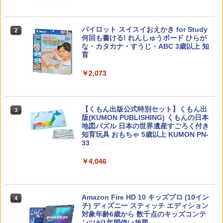
子どもが変わる魔法の言葉
パイロット スイスイおえかき for Study
2
2
何回も書ける! れんしゅうボード ひらが
な・カタカナ・すうじ・ABC 3歳以上 知
￥2,200
育
￥2,073
カウンセリングとは何か 変化するという
3
こと (講談社現代新書 2787)
【くもん出版公式特別セット】くもん出
3
版(KUMON PUBLISHING) くもんの日本
￥1,540
地図パズル 日本の世界遺産すごろく付き
知育玩具 おもちゃ 5歳以上 KUMON PN-
33
￥4,046
「ことばで伝える」ができない子どもた
4
ち 誰が〈ことばの力〉を育てるのか
￥1,870
Amazon Fire HD 10 キッズプロ (10イン
4
チ) ディズニー スティッチ エディション
対象年齢6歳から 数千点のキッズコンテ
ンツが1年間使い放題