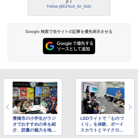
ク！
中学英語をもう一度ひとつひとつわかり
2
Follow @EdTech_for_Kids
やすく。改訂版
モルカ: 原子・分子に強くなるカードゲ
2
ーム
￥2,750
￥1,980
Google 検索で当サイトの記事を優先表示させる
仮面ライダー 改造人間 限定ケース版
3
物理実験モデル楽器電磁気教材を教える
3
ダルトンボード/ゴルトンボード物理学、
￥4,290
Galtonplatteの物理的な機器
￥5,800
つかめ！理科ダマン 12 最強ロボット決
4
エンジニアリングキット小さなカート -
戦！編
4
クリエイティブトイビルド、シンプルな
メカニックキット|子供向けの可動部品、
￥1,320
ホリデープロジェクト、ギフトイベン
ト、誕生日の楽しみ、イースターディス
豊橋市の小学生がラジ
LEDライトで「ものづ
カバリーを備えたインタラクティブサイ
オでおすすめの本を紹
くり」を体験、ボーイ
エンスツール
介、読書の魅力を地域
スカウトとマイクロン
みんな大好き！ ヤマザキパン シールBO
5
に発信
の半導体教室