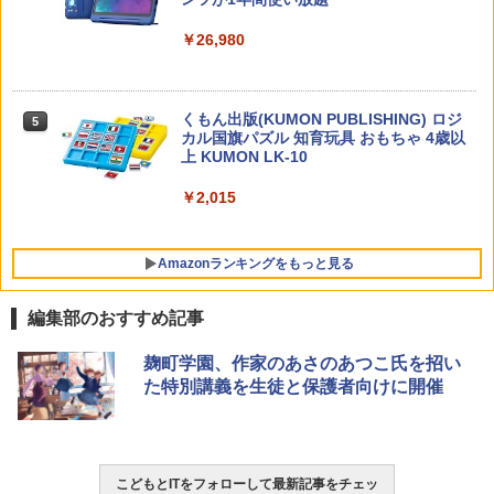
ゼロからわかる！ みるみる図形に強く
5
￥26,980
なるマンガ
￥1,430
くもん出版(KUMON PUBLISHING) ロジ
5
カル国旗パズル 知育玩具 おもちゃ 4歳以
上 KUMON LK-10
￥2,015
Amazonランキングをもっと見る
編集部のおすすめ記事
タッチペンで音が聞ける!はじめてずかん
ThinkFun ボードゲーム 「サーキット・
麹町学園、作家のあさのあつこ氏を招い
1
1
1000 英語つき ([バラエティ])
メイズ」 配線回路をプログラミングする
た特別講義を生徒と保護者向けに開催
日本語説明書付 8歳~ 76341 誕生日 クリ
スマス
￥5,478
￥3,118
こどもとITをフォローして最新記事をチェッ