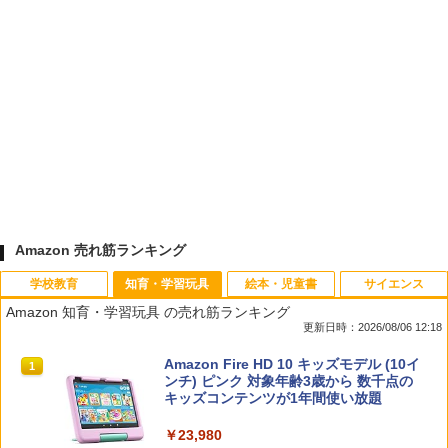
Amazon 売れ筋ランキング
学校教育
知育・学習玩具
絵本・児童書
サイエンス
Amazon 知育・学習玩具 の売れ筋ランキング
更新日時：2026/08/06 12:18
先生のためのGoogle AI完全攻略図鑑
Amazon Fire HD 10 キッズモデル (10イ
1
1
ンチ) ピンク 対象年齢3歳から 数千点の
キッズコンテンツが1年間使い放題
￥-
￥23,980