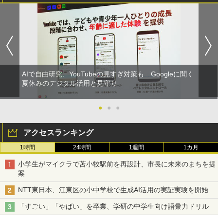
AIで自由研究、YouTubeの見すぎ対策も Googleに聞く
夏休みのデジタル活用と見守り
●
●
●
アクセスランキング
1時間
24時間
1週間
1カ月
小学生がマイクラで苫小牧駅前を再設計、市長に未来のまちを提
案
NTT東日本、江東区の小中学校で生成AI活用の実証実験を開始
「すごい」「やばい」を卒業、学研の中学生向け語彙力ドリル