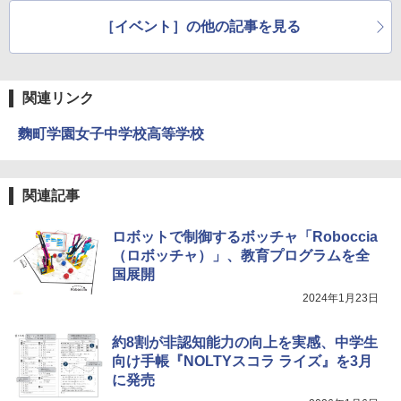
￥849
OK（重版：10月上旬発送） (TJMOOK)
［イベント］の他の記事を見る
￥2,200
Fernrohr:実験用キャビネット
5
￥4,722
関連リンク
麴町学園女子中学校高等学校
関連記事
ロボットで制御するボッチャ「Roboccia
（ロボッチャ）」、教育プログラムを全
国展開
2024年1月23日
約8割が非認知能力の向上を実感、中学生
向け手帳『NOLTYスコラ ライズ』を3月
に発売