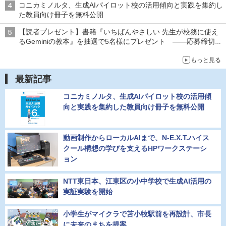
コニカミノルタ、生成AIパイロット校の活用傾向と実践を集約し
た教員向け冊子を無料公開
【読者プレゼント】書籍『いちばんやさしい 先生が校務に使え
るGeminiの教本』を抽選で5名様にプレゼント ――応募締切は
2026年8月12日（水）まで
もっと見る
最新記事
コニカミノルタ、生成AIパイロット校の活用傾
向と実践を集約した教員向け冊子を無料公開
動画制作からローカルAIまで、N-E.X.T.ハイス
クール構想の学びを支えるHPワークステーシ
ョン
NTT東日本、江東区の小中学校で生成AI活用の
実証実験を開始
小学生がマイクラで苫小牧駅前を再設計、市長
に未来のまちを提案