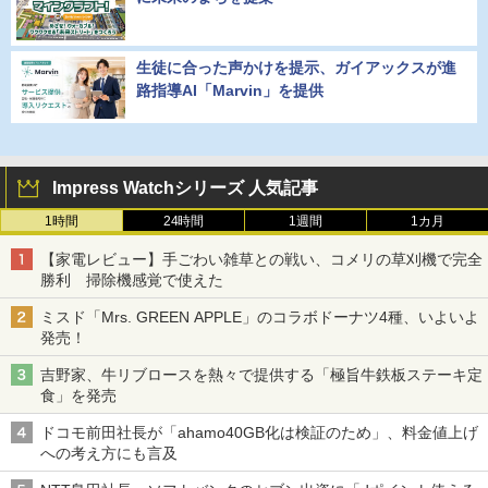
生徒に合った声かけを提示、ガイアックスが進
路指導AI「Marvin」を提供
Impress Watchシリーズ 人気記事
1時間
24時間
1週間
1カ月
【家電レビュー】手ごわい雑草との戦い、コメリの草刈機で完全
勝利 掃除機感覚で使えた
ミスド「Mrs. GREEN APPLE」のコラボドーナツ4種、いよいよ
発売！
吉野家、牛リブロースを熱々で提供する「極旨牛鉄板ステーキ定
食」を発売
ドコモ前田社長が「ahamo40GB化は検証のため」、料金値上げ
への考え方にも言及