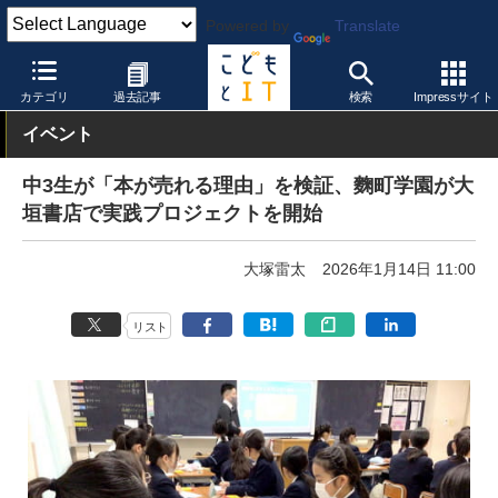
Powered by
Translate
こどもとIT
イベント・セミナー
その他
カテゴリ
過去記事
検索
Impressサイト
イベント
中3生が「本が売れる理由」を検証、麴町学園が大
垣書店で実践プロジェクトを開始
大塚雷太
2026年1月14日 11:00
リスト