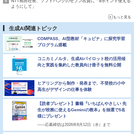
NTT島田社長、ソフトバンクのセブン出資に「dポイント使える
ようにして」
もっと見る
生成AI関連トピック
COMPASS、AI型教材「キュビナ」に探究学習
プログラム搭載
コニカミノルタ、生成AIパイロット校の活用傾
向と実践を集約した教員向け冊子を無料公開
ヒアリングから制作・発表まで、不登校の小中
高生がデザインの仕事を体験
【読者プレゼント】書籍『いちばんやさしい 先
生が校務に使えるGeminiの教本』を抽選で5名
様にプレゼント
――応募締切は2026年8月12日（水）まで